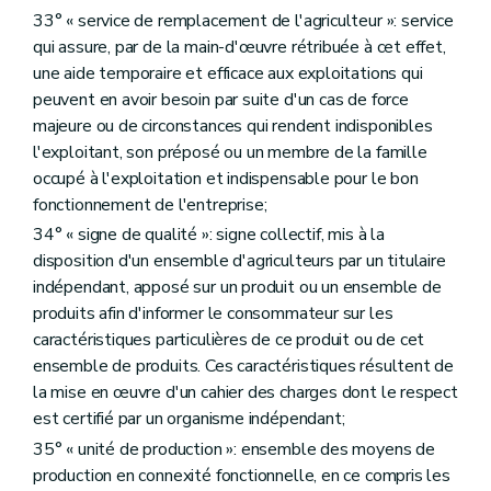
er
Chapitre I
La recherche agronomique
33° « service de remplacement de l'agriculteur »: service
re
Section 1
Objectifs et organisation de la recherche agronomique
qui assure, par de la main-d'œuvre rétribuée à cet effet,
Art. D362
Art. D363
une aide temporaire et efficace aux exploitations qui
Art. D364
peuvent en avoir besoin par suite d'un cas de force
Art. D365
majeure ou de circonstances qui rendent indisponibles
Section 2
Le Centre wallon de recherches agronomiques
re
l'exploitant, son préposé ou un membre de la famille
Sous-section 1
Le Centre wallon de recherches agronomiques
Art. D366
occupé à l'exploitation et indispensable pour le bon
Art. D367
fonctionnement de l'entreprise;
Art. D368
34° « signe de qualité »: signe collectif, mis à la
Art. D369
Sous-section 2
La gestion journalière
disposition d'un ensemble d'agriculteurs par un titulaire
Art. D370
indépendant, apposé sur un produit ou un ensemble de
Sous-section 3
La gestion financière
produits afin d'informer le consommateur sur les
Art. D371
caractéristiques particulières de ce produit ou de cet
Art. D372
Art. D373
ensemble de produits. Ces caractéristiques résultent de
Art. D374
la mise en œuvre d'un cahier des charges dont le respect
Art. D375
est certifié par un organisme indépendant;
Art. D376
Art. D377
35° « unité de production »: ensemble des moyens de
Art. D378
production en connexité fonctionnelle, en ce compris les
Section 3
Le Comité de concertation et de suivi de la recherche agronomique