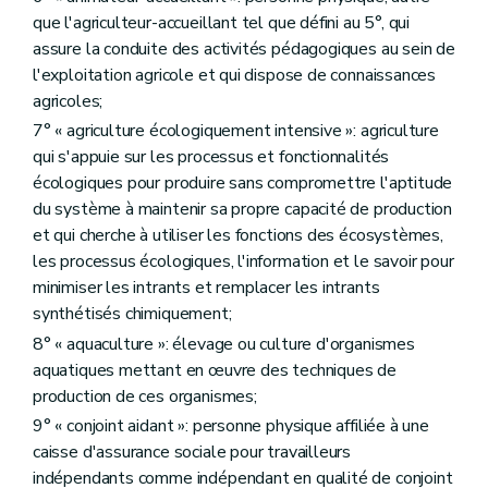
Art. D233
que l'agriculteur-accueillant tel que défini au 5°, qui
Section 4
La gestion financière
assure la conduite des activités pédagogiques au sein de
Art. D234
Art. D235
l'exploitation agricole et qui dispose de connaissances
Art. D236
agricoles;
Art. D237
7° « agriculture écologiquement intensive »: agriculture
Art. D238
Art. D239
qui s'appuie sur les processus et fonctionnalités
Art. D240
écologiques pour produire sans compromettre l'aptitude
Titre X
Les aides agricoles et aquacoles
du système à maintenir sa propre capacité de production
er
Chapitre I
Dispositions générales
re
et qui cherche à utiliser les fonctions des écosystèmes,
Section 1
Les aides
Art. D241
les processus écologiques, l'information et le savoir pour
Art. D242
minimiser les intrants et remplacer les intrants
Art. D243
synthétisés chimiquement;
Section 2
Les quotas
Art. D244
8° « aquaculture »: élevage ou culture d'organismes
Section 3
Les aides à l'investissement
aquatiques mettant en œuvre des techniques de
Art. D245
production de ces organismes;
Art. D246
Art. D247
9° « conjoint aidant »: personne physique affiliée à une
Art. D248
caisse d'assurance sociale pour travailleurs
Section 4
Mesures pour l'amélioration de l'espace rural et de l'environnement
indépendants comme indépendant en qualité de conjoint
Art. D249