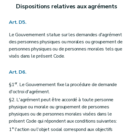
Art. D392
Dispositions relatives aux agréments
Section 3
Le contrôle et la recherche des infractions des dispositions du titre 4, chapitre 2
Art. D393
Art. D394
Art. D5.
Chapitre II
Les infractions agricoles
re
Section 1
Les mesures de contrainte
Le Gouvernement statue sur les demandes d'agrément
Art. D395
Section 2
Les dispositions pénales
des personnes physiques ou morales ou groupement de
Art. D396
personnes physiques ou de personnes morales tels que
Art. D397
visés dans le présent Code.
Art. D398
Section 3
L'extinction éventuelle de l'action publique moyennant une transaction
Art. D399
Art. D6.
Section 4
Les amendes administratives
Art. D400
er
§1
. Le Gouvernement fixe la procédure de demande
Art. D401
Art. D402
d'octroi d'agrément.
Art. D403
§2. L'agrément peut être accordé à toute personne
Section 5
Les infractions relatives à la formation
physique ou morale ou groupement de personnes
Art. D404
Titre XIV
Dispositions finales
physiques ou de personnes morales visées dans le
er
Chapitre I
Dispositions diverses
présent Code qui répondent aux conditions suivantes:
Art. D405
1° l'action ou l'objet social correspond aux objectifs
Art. D406