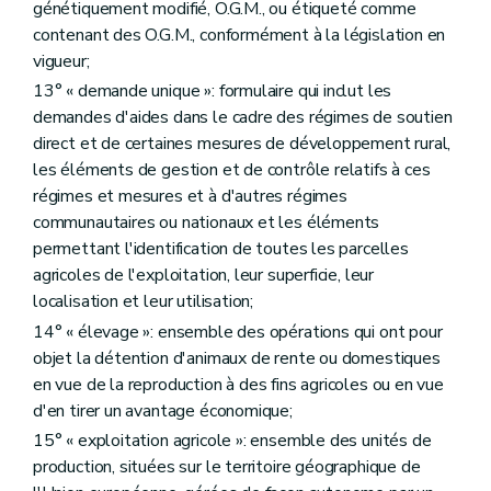
Art. D263
génétiquement modifié, O.G.M., ou étiqueté comme
Art. D264
contenant des O.G.M., conformément à la législation en
Art. D265
vigueur;
Chapitre III
L'aménagement foncier de biens ruraux
re
Section 1
Dispositions générales
13° « demande unique »: formulaire qui inclut les
Art. D266
demandes d'aides dans le cadre des régimes de soutien
Art. D267
direct et de certaines mesures de développement rural,
Section 2
L'aménagement foncier
les éléments de gestion et de contrôle relatifs à ces
Art. D268
re
Sous-section 1
Comité d'aménagement foncier
régimes et mesures et à d'autres régimes
Art. D269
communautaires ou nationaux et les éléments
Art. D270
permettant l'identification de toutes les parcelles
Art. D271
agricoles de l'exploitation, leur superficie, leur
Sous-section 2
Des formalités préalables
Art. D272
localisation et leur utilisation;
Art. D273
14° « élevage »: ensemble des opérations qui ont pour
Art. D274
objet la détention d'animaux de rente ou domestiques
Art. D275
Art. D276
en vue de la reproduction à des fins agricoles ou en vue
Art. D277
d'en tirer un avantage économique;
Art. D278
15° « exploitation agricole »: ensemble des unités de
Sous-section 3
Commission consultative
Art. D279
production, situées sur le territoire géographique de
Sous-section 4
Des opérations d'aménagement foncier