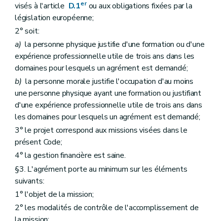
er
visés à l'article
D.1
ou aux obligations fixées par la
Art. D407
Art. D408
législation européenne;
Art. D409
2° soit:
Chapitre II
Dispositions modificatives
Art. D410
a)
la personne physique justifie d'une formation ou d'une
Art. D411
expérience professionnelle utile de trois ans dans les
Art. D412
domaines pour lesquels un agrément est demandé;
Art. D413
Art. D414
b)
la personne morale justifie l'occupation d'au moins
Art. D415
une personne physique ayant une formation ou justifiant
Art. D416
d'une expérience professionnelle utile de trois ans dans
Art. D417
les domaines pour lesquels un agrément est demandé;
Chapitre III
Dispositions abrogatoires
Art. D418
3° le projet correspond aux missions visées dans le
Chapitre IV
Dispositions transitoires
présent Code;
Art. D419
4° la gestion financière est saine.
Art. D420
Art. D421
§3. L'agrément porte au minimum sur les éléments
Art. D422
suivants:
Art. D423
Art. D424
1° l'objet de la mission;
Art. D425
2° les modalités de contrôle de l'accomplissement de
Chapitre V
Disposition finale
la mission;