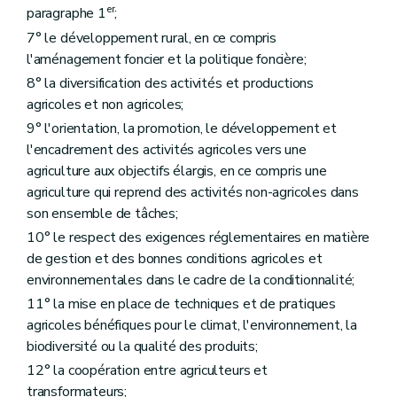
Art. D181
er
paragraphe 1
;
Art. D182
Art. D183
7° le développement rural, en ce compris
Art. D184
l'aménagement foncier et la politique foncière;
Chapitre III
Les programmes alimentaires pour la jeunesse
8° la diversification des activités et productions
Art. D185
Art. D186
agricoles et non agricoles;
Art. D187
9° l'orientation, la promotion, le développement et
Art. D188
l'encadrement des activités agricoles vers une
Chapitre IV
Le fonds de la qualité des produits animaux et végétaux
agriculture aux objectifs élargis, en ce compris une
Art. D189
Art. D190
agriculture qui reprend des activités non-agricoles dans
Art. D191
son ensemble de tâches;
Art. D192
10° le respect des exigences réglementaires en matière
Art. D193
Art. D194
de gestion et des bonnes conditions agricoles et
Titre VIII
L'organisation économique de l'agriculture
environnementales dans le cadre de la conditionnalité;
er
Chapitre I
Les organisations de producteurs, les associations d'organisations de producteurs et les organisations interprofessionnelles
11° la mise en place de techniques et de pratiques
Art. D195
Art. D196
agricoles bénéfiques pour le climat, l'environnement, la
Art. D197
biodiversité ou la qualité des produits;
Chapitre II
La diversification des activités agricoles
12° la coopération entre agriculteurs et
re
Section 1
Services de conseil à la diversification et à la première transformation
Art. D198
transformateurs;