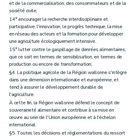
et de la commercialisation, des consommateurs et de la
er
Chapitre I
Les productions végétales
société civile;
Art. D134
Chapitre II
La coexistence des cultures génétiquement modifiées avec les cultures conventionnelles et les cultures biologiques
14° encourager la recherche interdisciplinaire et
re
Section 1
Objet et définitions
participative, l'innovation, le progrès technique, la mise
Art. D135
en réseau des acteurs et la formation pour développer
Art. D136
Section 2
Champ d'application
une agriculture écologiquement intensive.
Art. D137
15° lutter contre le gaspillage de denrées alimentaires,
Section 3
Mise en culture, notifications et obligations des producteurs et des entreprises
que ce soit en termes de sensibilisation, en termes de
re
Sous-section 1
Principe
Art. D138
production ou encore de transformation;
Sous-section 2
Notifications aux tiers
§4. La politique agricole de la Région wallonne s'intègre
Art. D139
dans une dimension internationale et européenne, et
Sous-section 3
La demande d'inscription
Art. D140
tend à assurer le développement durable de
Art. D141
l'agriculture.
Sous-section 4
Instruction de la demande
À cette fin, la Région wallonne défend le concept de
Art. D142
Sous-section 5
Cotisation
souveraineté alimentaire et contribue à sa mise en
Art. D143
œuvre au sein de l'Union européenne et à l'échelon
Art. D144
international.
Art. D145
Art. D146
§5. Toutes les décisions et réglementations du ressort