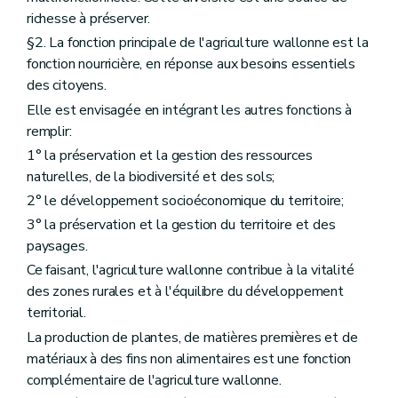
Art. D33
richesse à préserver.
Art. D34
§2. La fonction principale de l'agriculture wallonne est la
Art. D35
Art. D36
fonction nourricière, en réponse aux besoins essentiels
Art. D37
des citoyens.
Art. D38
Elle est envisagée en intégrant les autres fonctions à
Art. D39
remplir:
Art. D40
Section 2
Les traitements de données à caractère personnel pour les systèmes de qualité européens et pour la qualité différenciée
1° la préservation et la gestion des ressources
Art. D41
naturelles, de la biodiversité et des sols;
Art. D42
Section 3
Les traitements de données à caractère personnel relatives à l'aménagement foncier et à la politique foncière
2° le développement socioéconomique du territoire;
Art. D43
3° la préservation et la gestion du territoire et des
Art. D44
paysages.
Art. D45
Art. D46
Ce faisant, l'agriculture wallonne contribue à la vitalité
Art. D47
des zones rurales et à l'équilibre du développement
Art. D48
territorial.
Art. D49
Art. D50
La production de plantes, de matières premières et de
Section 4
Les traitements de données à caractère personnel de l'observatoire foncier
matériaux à des fins non alimentaires est une fonction
Art. D51
complémentaire de l'agriculture wallonne.
Art. D52