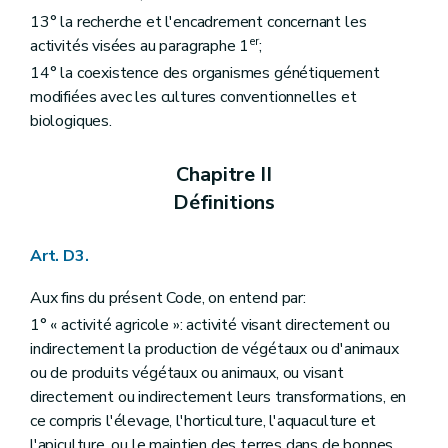
Art. D199
13° la recherche et l'encadrement concernant les
Art. D200
er
activités visées au paragraphe 1
;
Art. D201
Section 2
Les fermes pédagogiques
14° la coexistence des organismes génétiquement
Art. D202
modifiées avec les cultures conventionnelles et
re
Sous-section 1
Autorisation et conditions d'octroi
biologiques.
Art. D203
Art. D204
Art. D205
Chapitre II
Art. D206
Définitions
Sous-section 2
Procédure d'autorisation
Art. D207
Art. D208
Art. D3.
Art. D209
Sous-section 3
Engagements des fermes pédagogiques
Art. D210
Aux fins du présent Code, on entend par:
Sous-section 4
Évaluation et contrôle des fermes pédagogiques
1° « activité agricole »: activité visant directement ou
Art. D211
indirectement la production de végétaux ou d'animaux
Art. D212
Art. D213
ou de produits végétaux ou animaux, ou visant
Art. D214
directement ou indirectement leurs transformations, en
Sous-section 5
Recours
ce compris l'élevage, l'horticulture, l'aquaculture et
Art. D215
l'apiculture, ou le maintien des terres dans de bonnes