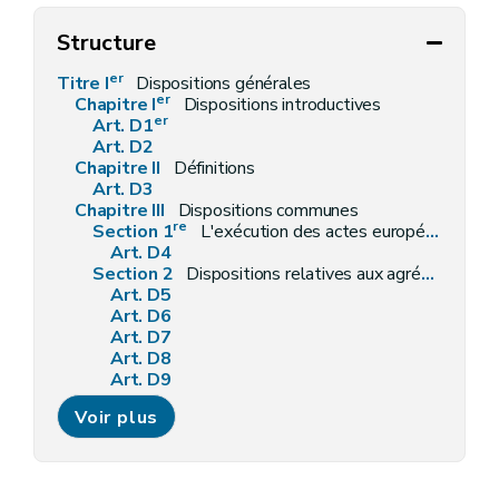
Structure
er
Titre I
Dispositions générales
er
Chapitre I
Dispositions introductives
er
Art. D1
Art. D2
Chapitre II
Définitions
Art. D3
Chapitre III
Dispositions communes
re
Section 1
L'exécution des actes européens
Art. D4
Section 2
Dispositions relatives aux agréments
Art. D5
Art. D6
Art. D7
Art. D8
Art. D9
Art. D10
Voir plus
Section 3
Dispositions relatives à l'octroi, à l'emploi et au contrôle des subventions
Art. D11
Art. D12
Art. D13