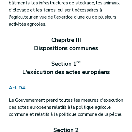
bâtiments, les infrastructures de stockage, les animaux
Art. D379
d'élevage et les terres, qui sont nécessaires à
Art. D380
Chapitre II
Les subsides à l'innovation et à la recherche scientifique et technique à finalité agricole
l'agriculteur en vue de l'exercice d'une ou de plusieurs
Art. D381
activités agricoles.
Chapitre III
La promotion des innovations et la vulgarisation
re
Section 1
La promotion des innovations au sein des exploitations agricoles
Art. D382
Chapitre III
Art. D383
Dispositions communes
Section 2
La vulgarisation
re
Sous-section 1
Les centres pilotes pour le développement et la vulgarisation en agriculture
Art. D384
re
Section 1
Art. D385
L'exécution des actes européens
Art. D386
Sous-section 2
Les comices agricoles
Art. D387
Art. D4.
Art. D388
Art. D389
Titre XIII
Le contrôle et la recherche des infractions
Le Gouvernement prend toutes les mesures d'exécution
er
Chapitre I
Le contrôle
des actes européens relatifs à la politique agricole
re
Section 1
Les agents
commune et relatifs à la politique commune de la pêche.
Art. D390
Section 2
Les moyens d'investigation
Art. D391
Section 2