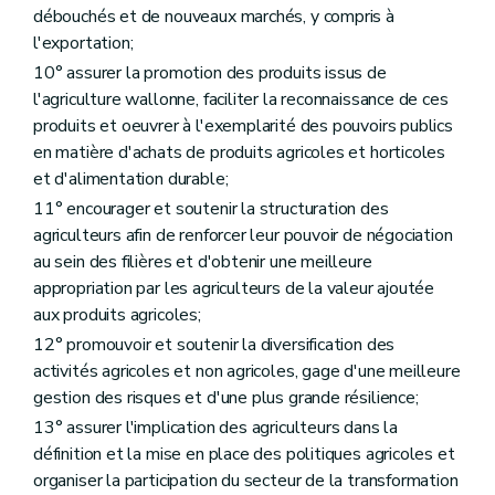
re
Section 1
Services de remplacement de l'agriculteur
débouchés et de nouveaux marchés, y compris à
Art. D115
l'exportation;
Art. D116
10° assurer la promotion des produits issus de
Art. D117
Art. D118
l'agriculture wallonne, faciliter la reconnaissance de ces
Section 2
Services de conseils aux agriculteurs en difficulté
produits et oeuvrer à l'exemplarité des pouvoirs publics
Art. D119
en matière d'achats de produits agricoles et horticoles
Art. D120
Art. D121
et d'alimentation durable;
Art. D122
11° encourager et soutenir la structuration des
Section 3
Services d'accompagnement à la sécurité au travail
agriculteurs afin de renforcer leur pouvoir de négociation
Art. D123
au sein des filières et d'obtenir une meilleure
Art. D124
Art. D125
appropriation par les agriculteurs de la valeur ajoutée
Art. D126
aux produits agricoles;
Section 4
Système de conseil agricole
12° promouvoir et soutenir la diversification des
Art. D127
Art. D128
activités agricoles et non agricoles, gage d'une meilleure
Art. D129
gestion des risques et d'une plus grande résilience;
Art. D130
13° assurer l'implication des agriculteurs dans la
Art. D131
Art. D132
définition et la mise en place des politiques agricoles et
Art. D133
organiser la participation du secteur de la transformation
Titre V
Les produits végétaux