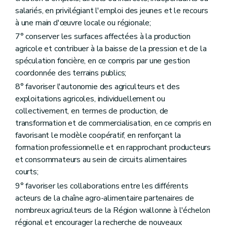
Art. D97
Section 2
La formation
salariés, en privilégiant l'emploi des jeunes et le recours
Art. D98
à une main d'œuvre locale ou régionale;
Art. D99
7° conserver les surfaces affectées à la production
Art. D100
Art. D101
agricole et contribuer à la baisse de la pression et de la
Art. D102
spéculation foncière, en ce compris par une gestion
Art. D103
coordonnée des terrains publics;
Art. D104
8° favoriser l'autonomie des agriculteurs et des
Section 3
Les centres de formation
Art. D105
exploitations agricoles, individuellement ou
Art. D106
collectivement, en termes de production, de
Section 4
Les subventions des centres de formation
transformation et de commercialisation, en ce compris en
Art. D107
Art. D108
favorisant le modèle coopératif, en renforçant la
Section 5
Les associations d'hobbyistes
formation professionnelle et en rapprochant producteurs
Art. D109
et consommateurs au sein de circuits alimentaires
Art. D110
courts;
Section 6
"Dispositions diverses"
(ainsi renommé par décret du 17/07/2018, art. 253).
Art. D111
9° favoriser les collaborations entre les différents
Art. D112
acteurs de la chaîne agro-alimentaire partenaires de
Art. D113
nombreux agriculteurs de la Région wallonne à l'échelon
Art. D114
Chapitre III
Services d'accompagnement de l'agriculteur
régional et encourager la recherche de nouveaux