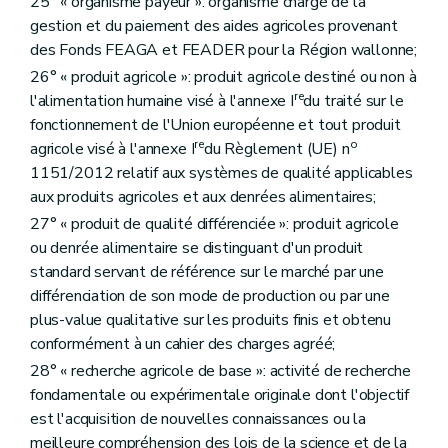
25° « organisme payeur »: organisme chargé de la
Art. D323
gestion et du paiement des aides agricoles provenant
Art. D324
Art. D325
des Fonds FEAGA et FEADER pour la Région wallonne;
Art. D326
26° « produit agricole »: produit agricole destiné ou non à
Art. D327
re
l'alimentation humaine visé à l'annexe I
du traité sur le
Art. D328
Art. D329
fonctionnement de l'Union européenne et tout produit
Art. D330
re
o
agricole visé à l'annexe I
du Règlement (UE) n
Art. D331
1151/2012 relatif aux systèmes de qualité applicables
Art. D332
aux produits agricoles et aux denrées alimentaires;
Art. D333
Section 3
L'aménagement amiable
27° « produit de qualité différenciée »: produit agricole
Art. D334
ou denrée alimentaire se distinguant d'un produit
Art. D335
standard servant de référence sur le marché par une
Art. D336
Art. D337
différenciation de son mode de production ou par une
Art. D338
plus-value qualitative sur les produits finis et obtenu
Art. D339
conformément à un cahier des charges agréé;
Art. D340
Art. D341
28° « recherche agricole de base »: activité de recherche
Art. D342
fondamentale ou expérimentale originale dont l'objectif
Art. D343
est l'acquisition de nouvelles connaissances ou la
Art. D344
meilleure compréhension des lois de la science et de la
Art. D345