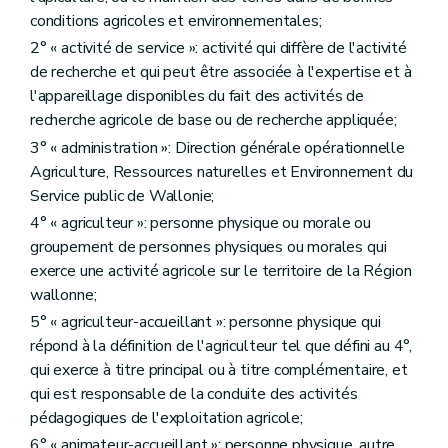
Art. D216
Art. D217
conditions agricoles et environnementales;
Art. D218
2° « activité de service »: activité qui diffère de l'activité
Section 3
Soutien aux personnes morales pour la valorisation des produits agricoles
de recherche et qui peut être associée à l'expertise et à
Art. D219
Art. D220
l'appareillage disponibles du fait des activités de
Art. D221
recherche agricole de base ou de recherche appliquée;
Art. D222
3° « administration »: Direction générale opérationnelle
Titre IX
La promotion des produits agricoles
er
Chapitre I
Généralités
Agriculture, Ressources naturelles et Environnement du
Art. D223
Service public de Wallonie;
Chapitre II
L'Agence wallonne pour la Promotion d'une Agriculture de qualité
4° « agriculteur »: personne physique ou morale ou
re
Section 1
Création et missions
groupement de personnes physiques ou morales qui
Art. D224
Art. D225
exerce une activité agricole sur le territoire de la Région
Art. D226
wallonne;
Art. D227
5° « agriculteur-accueillant »: personne physique qui
Art. D228
Art. D229
répond à la définition de l'agriculteur tel que défini au 4°,
Art. D230
qui exerce à titre principal ou à titre complémentaire, et
Section 2
La gestion journalière
qui est responsable de la conduite des activités
Art. D231
pédagogiques de l'exploitation agricole;
Section 3
Personnel de l'Agence
Art. D232
6° « animateur-accueillant »: personne physique, autre