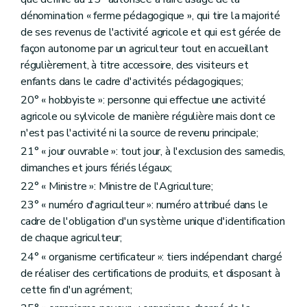
Art. D302
Art. D303
dénomination « ferme pédagogique », qui tire la majorité
Art. D304
de ses revenus de l'activité agricole et qui est gérée de
Art. D305
façon autonome par un agriculteur tout en accueillant
Art. D306
régulièrement, à titre accessoire, des visiteurs et
Sous-section 6
Des voies de recours
Art. D307
enfants dans le cadre d'activités pédagogiques;
Art. D308
20° « hobbyiste »: personne qui effectue une activité
Sous-section 7
Des formalités finales
agricole ou sylvicole de manière régulière mais dont ce
Art. D309
Art. D310
n'est pas l'activité ni la source de revenu principale;
Art. D311
21° « jour ouvrable »: tout jour, à l'exclusion des samedis,
Art. D312
dimanches et jours fériés légaux;
Art. D313
Art. D314
22° « Ministre »: Ministre de l'Agriculture;
Art. D315
23° « numéro d'agriculteur »: numéro attribué dans le
Sous-section 8
De l'aménagement transitoire
cadre de l'obligation d'un système unique d'identification
Art. D316
Art. D317
de chaque agriculteur;
Art. D318
24° « organisme certificateur »: tiers indépendant chargé
Art. D319
de réaliser des certifications de produits, et disposant à
Art. D320
Art. D321
cette fin d'un agrément;
Art. D322