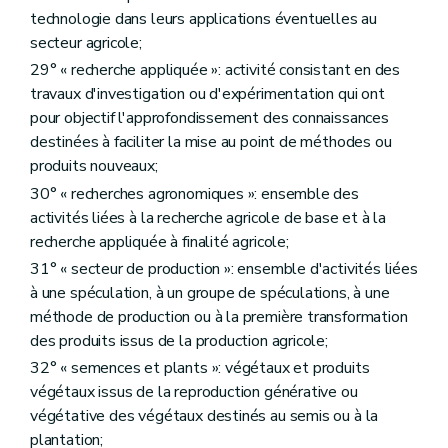
Art. D346
technologie dans leurs applications éventuelles au
Art. D347
secteur agricole;
Art. D348
29° « recherche appliquée »: activité consistant en des
Art. D349
Art. D350
travaux d'investigation ou d'expérimentation qui ont
Art. D351
pour objectif l'approfondissement des connaissances
Art. D352
destinées à faciliter la mise au point de méthodes ou
Chapitre IV
Dispositions relatives à la politique foncière agricole
produits nouveaux;
Art. D353
re
Section 1
Gestion foncière
30° « recherches agronomiques »: ensemble des
Art. D354
activités liées à la recherche agricole de base et à la
Art. D355
recherche appliquée à finalité agricole;
Art. D356
Section 2
Observatoire foncier
31° « secteur de production »: ensemble d'activités liées
Art. D357
à une spéculation, à un groupe de spéculations, à une
Section 3
Droit de préemption
méthode de production ou à la première transformation
Art. D358
des produits issus de la production agricole;
Section 4
Droit d'expropriation
Art. D359
32° « semences et plants »: végétaux et produits
Section 5
Fonds budgétaire en matière de politique foncière agricole
végétaux issus de la reproduction générative ou
Art. D360
végétative des végétaux destinés au semis ou à la
Art. D361
Titre XII
L'innovation, la recherche et la vulgarisation
plantation;