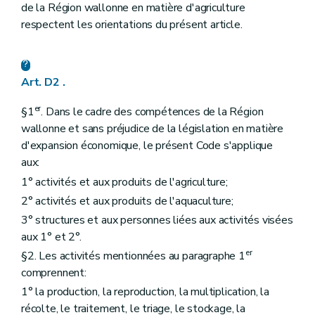
Art. D147
de la Région wallonne en matière d'agriculture
Sous-section 6
Conditions d'exploitation
respectent les orientations du présent article.
Art. D148
Art. D149
Art. D150
Section 4
Compensation de la perte économique
Art. D2 .
re
Sous-section 1
Détermination de la perte économique
Art. D151
er
Art. D152
§1
. Dans le cadre des compétences de la Région
Art. D153
wallonne et sans préjudice de la législation en matière
Art. D154
d'expansion économique, le présent Code s'applique
Art. D155
aux:
Art. D156
Art. D157
1° activités et aux produits de l'agriculture;
Art. D158
2° activités et aux produits de l'aquaculture;
Art. D159
Sous-section 2
Compensation de la perte économique
3° structures et aux personnes liées aux activités visées
Art. D160
aux 1° et 2°.
Section 5
Mesures spéciales
er
§2. Les activités mentionnées au paragraphe 1
Art. D161
Art. D162
comprennent:
Section 6
Comité de suivi
1° la production, la reproduction, la multiplication, la
Art. D163
récolte, le traitement, le triage, le stockage, la
Titre VI
Les produits animaux