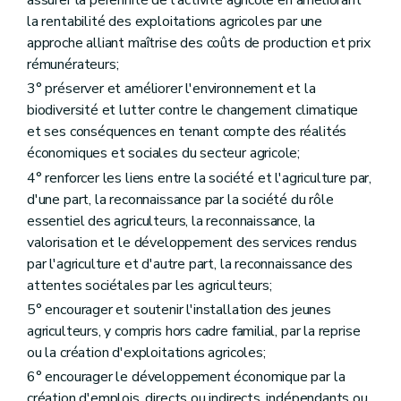
assurer la pérennité de l'activité agricole en améliorant
Art. D80
la rentabilité des exploitations agricoles par une
Art. D81
approche alliant maîtrise des coûts de production et prix
Chapitre IV
Comité stratégique de l'agriculture
Art. D82
rémunérateurs;
Art. D83
3° préserver et améliorer l'environnement et la
Art. D84
biodiversité et lutter contre le changement climatique
Art. D85
Art. D86
et ses conséquences en tenant compte des réalités
Art. D87
économiques et sociales du secteur agricole;
Chapitre V
Rapport annuel sur l'état de l'agriculture wallonne
4° renforcer les liens entre la société et l'agriculture par,
Art. D88
Art. D89
d'une part, la reconnaissance par la société du rôle
Art. D90
essentiel des agriculteurs, la reconnaissance, la
Titre IV
L'agriculteur
valorisation et le développement des services rendus
er
Chapitre I
La cotitularité
par l'agriculture et d'autre part, la reconnaissance des
Art. D91
Art. D92
attentes sociétales par les agriculteurs;
Art. D93
5° encourager et soutenir l'installation des jeunes
Art. D94
agriculteurs, y compris hors cadre familial, par la reprise
Chapitre II
La formation professionnelle
re
Section 1
Dispositions générales
ou la création d'exploitations agricoles;
Art. D95
6° encourager le développement économique par la
Art. D96
création d'emplois, directs ou indirects, indépendants ou