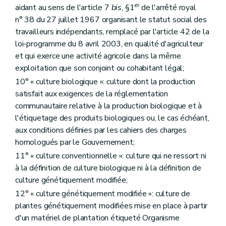
er
aidant au sens de l'article 7
bis
, §1
de l'arrêté royal
Section 5
La conditionnalité
Art. D250
n° 38 du 27 juillet 1967 organisant le statut social des
Section 6
Le verdissement
travailleurs indépendants, remplacé par l'article 42 de la
Art. D251
loi-programme du 8 avril 2003, en qualité d'agriculteur
Chapitre II
L'autorité compétente et l'organisme payeur
et qui exerce une activité agricole dans la même
Art. D252
Art. D253
exploitation que son conjoint ou cohabitant légal;
Art. D254
10° « culture biologique »: culture dont la production
Art. D255
satisfait aux exigences de la réglementation
Art. D256
Chapitre III
Les recours administratifs
communautaire relative à la production biologique et à
Art. D257
l'étiquetage des produits biologiques ou, le cas échéant,
Chapitre IV
Les modalités de recouvrement
aux conditions définies par les cahiers des charges
Art. D258
homologués par le Gouvernement;
Art. D259
Art. D260
11° « culture conventionnelle »: culture qui ne ressort ni
Titre XI
La gestion de l'espace agricole et rural
à la définition de culture biologique ni à la définition de
er
Chapitre I
Les voiries agricoles
culture génétiquement modifiée;
Art. D261
Chapitre II
Protection contre l'érosion et lutte contre les inondations
12° « culture génétiquement modifiée »: culture de
re
Section 1
Subsides aux pouvoirs locaux
plantes génétiquement modifiées mise en place à partir
Art. D262
d'un matériel de plantation étiqueté Organisme
Section 2
Lutte contre l'érosion du sol