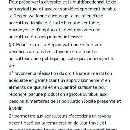
Art. D53
Pour préserver la diversité et la multifonctionnalité de
Art. D54
son agriculture et assurer son développement durable,
Art. D55
la Région wallonne encourage le maintien d'une
Art. D56
agriculture familiale, à taille humaine, rentable,
Art. D57
Art. D58
pourvoyeuse d'emplois et l'évolution vers une
Section 5
Les traitements de données à caractère personnel de l'Agence wallonne pour la Promotion d'une Agriculture de qualité
agriculture écologiquement intensive.
Art. D59
§3. Pour ce faire, la Région wallonne mène, aux
Art. D60
Section 6
Les documents et les demandes introduites par voie électronique
bénéfices de tous les citoyens et de tous les
Art. D61
agriculteurs, une politique agricole qui a pour objectifs
Art. D62
de:
Art. D63
Titre III
Dispositions relatives à la participation des acteurs, au suivi et à la coordination des politiques agricoles
1° favoriser la réalisation du droit à une alimentation
er
Chapitre I
Conseil supérieur wallon de l'Agriculture, de l'Agro-Alimentaire et de l'Alimentation
adéquate en garantissant un approvisionnement en
Art. D64
aliments de qualité et en quantité suffisante pour
Art. D65
répondre, par une production agricole durable, aux
Art. D66
Art. D67
besoins alimentaires de la population locale présente et
Chapitre II
Participation des agriculteurs
à venir;
re
Section 1
Associations agricoles wallonnes
2° permettre aux agriculteurs d'accéder à un revenu
Section 2
Collège des producteurs
Section 3
Support opérationnel au collège des producteurs
décent basé sur la rémunération de leur travail et
Chapitre III
Cellule de prospective et de veille scientifique