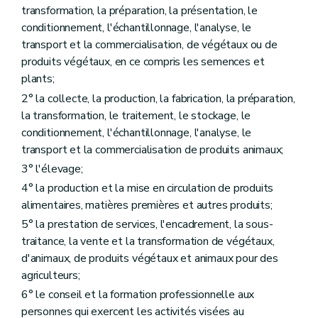
er
Chapitre I
Les productions animales
transformation, la préparation, la présentation, le
Art. D164
conditionnement, l'échantillonnage, l'analyse, le
Chapitre II
L'élevage
transport et la commercialisation, de végétaux ou de
Art. D165
produits végétaux, en ce compris les semences et
Art. D166
Art. D167
plants;
Art. D168
2° la collecte, la production, la fabrication, la préparation,
Art. D169
la transformation, le traitement, le stockage, le
Chapitre III
Classement des carcasses de gros bovins et des carcasses de porcs
Art. D170
conditionnement, l'échantillonnage, l'analyse, le
Titre VII
Dispositions communes aux produits végétaux et animaux
transport et la commercialisation de produits animaux;
er
Chapitre I
Les systèmes de qualité européens
3° l'élevage;
Art. D171
Art. D172
4° la production et la mise en circulation de produits
Art. D173
alimentaires, matières premières et autres produits;
Art. D174
5° la prestation de services, l'encadrement, la sous-
Art. D175
Art. D176
traitance, la vente et la transformation de végétaux,
Art. D177
d'animaux, de produits végétaux et animaux pour des
Chapitre II
Le système régional de qualité différenciée
agriculteurs;
Art. D178
Art. D179
6° le conseil et la formation professionnelle aux
Art. D180
personnes qui exercent les activités visées au