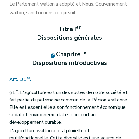
Art. D14
Le Parlement wallon a adopté et Nous, Gouvernement
Section 4
Moyens de conférer une date certaine à un document et computation des délais
wallon, sanctionnons ce qui suit:
Art. D15
Art. D16
Section 5
Recours administratifs
er
Titre I
Art. D17
Dispositions générales
Art. D18
Section 6
L'action en cessation
Art. D19
er
Chapitre I
Titre II
De la récolte et de la gestion des données
Chapitre I
Le système intégré de gestion et de contrôle " SIGeC " et le fonds SIGeC
Dispositions introductives
Section 1
Le système intégré de gestion et de contrôle " SIGeC "
Section 2
Le fonds SIGeC
Art. D25
er
Art. D1
.
Art. D26
Art. D27
er
§1
. L'agriculture est un des socles de notre société et
Chapitre II
La demande unique
fait partie du patrimoine commun de la Région wallonne.
Art. D28
Elle est essentielle à son fonctionnement économique,
Art. D29
Art. D30
social et environnemental et concourt au
Art. D31
développement durable.
Art. D32
L'agriculture wallonne est plurielle et
Chapitre III
Les données
re
Section 1
Les traitements de données à caractère personnel de l'organisme payeur
multifonctionnelle. Cette diversité est une source de