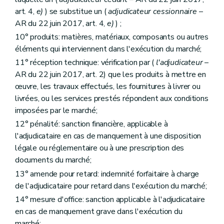
Art. 94
art. 4,
e)
) se substitue un (
adjudicateur cessionnaire
–
Art. 95
AR du 22 juin 2017, art. 4,
e)
) ;
Section 2
(
(...)
– AR du 22 juin 2017, art. 46, 5°)
Art. 96 à 103
10° produits: matières, matériaux, composants ou autres
Chapitre 4
(
(...)
– AR du 22 juin 2017, art. 46, 6°)
éléments qui interviennent dans l'exécution du marché;
Art. 104 à 114
11° réception technique: vérification par (
l'adjudicateur
–
Chapitre 5
Dispositions propres aux marchés de fournitures
re
Section 1
Dispositions communes à tous les marchés de fournitures
AR du 22 juin 2017, art. 2) que les produits à mettre en
Art. 115
œuvre, les travaux effectués, les fournitures à livrer ou
Art. 116
livrées, ou les services prestés répondent aux conditions
Art. 117
imposées par le marché;
Art. 118
Art. 119
12° pénalité: sanction financière, applicable à
Art. 120
l'adjudicataire en cas de manquement à une disposition
Art. 121
légale ou réglementaire ou à une prescription des
Art. 122
Art. 123
documents du marché;
Art. 124
13° amende pour retard: indemnité forfaitaire à charge
Art. 125
de l'adjudicataire pour retard dans l'exécution du marché;
Art. 126
Art. 127
14° mesure d'office: sanction applicable à l'adjudicataire
Section 2
Dispositions complémentaires pour les marchés de fournitures sous forme d'achat
en cas de manquement grave dans l'exécution du
Art. 128
marché;