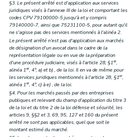
§3. Le présent arrêté est d'application aux services
juridiques visés à l'annexe III de la loi et comportant les
codes CPV 79100000-5 jusqu'à et y compris
79140000-7, ainsi que 75231100-5, pour autant qu'il
ne s'agisse pas des services mentionnés à l'alinéa 2.
Le présent arrêté n'est pas d'application aux marchés
de désignation d'un avocat dans le cadre de la
représentation légale ou en vue de la préparation
er
d'une procédure judiciaire, visés à l'article 28, §1
,
er
alinéa 1
, 4°,
a)
et
b)
, de la loi. Il en va de même pour
er
les services juridiques mentionnés à l'article 28, §1
,
er
alinéa 1
, 4°,
c)
à
e)
, de la loi.
§4. Pour les marchés passés par des entreprises
publiques et relevant du champ d'application du titre 3
de la loi et du titre 2 de la loi défense et sécurité, les
articles 9, §§2 et 3, 69, 95, 127 et 160 du présent
arrêté ne sont pas applicables, quel que soit le
montant estimé du marché.