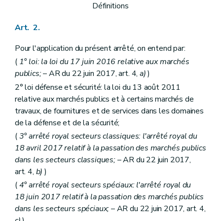
Définitions
Art. 51
Section 8
(
(...)
– AR du 22 juin 2017, art. 46, 2°)
Art. 52
Art. 2.
Art. 53
Section 9
(
(...)
– AR du 22 juin 2017, art. 46, 3°)
Pour l'application du présent arrêté, on entend par:
Art. 54 à 60
(
1° loi: la loi du 17 juin 2016 relative aux marchés
Section 10
Fin du marché
Art. 61
publics;
– AR du 22 juin 2017, art. 4,
a)
)
Art. 62
2° loi défense et sécurité: la loi du 13 août 2011
Art.
62/1
relative aux marchés publics et à certains marchés de
Art. 63
travaux, de fournitures et de services dans les domaines
Art. 64
Art. 65
de la défense et de la sécurité;
Section 11
Conditions générales de paiement
(
3° arrêté royal secteurs classiques: l'arrêté royal du
Art. 66
18 avril 2017 relatif à la passation des marchés publics
Art. 66/1
Art. 67
dans les secteurs classiques;
– AR du 22 juin 2017,
Art. 68
art. 4,
b)
)
Art. 69
(
4° arrêté royal secteurs spéciaux: l'arrêté royal du
Art. 70
Art. 71
18 juin 2017 relatif à la passation des marchés publics
Art. 72
dans les secteurs spéciaux;
– AR du 22 juin 2017, art. 4,
Section 12
Actions judiciaires
c)
)