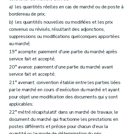
Art. 151
a)
les quantités réelles en cas de marché ou de poste à
Art. 152
bordereau de prix;
Art. 153
Art. 154
b)
les quantités nouvelles ou modifiées et les prix
Art. 155
convenus ou révisés, résultant des adjonctions,
Art. 156
suppressions ou modifications quelconques apportées
Art. 157
Art. 158
au marché;
Art. 159
19° acompte: paiement d'une partie du marché après
Art. 160
service fait et accepté;
Chapitre 7
Dispositions finales
Art. 161
20° avance: paiement d'une partie du marché avant
Art. 161/1
service fait et accepté;
Art. 162
21° avenant: convention établie entre les parties liées
Annexe
Annexe
par le marché en cours d'exécution du marché et ayant
pour objet une modification des documents qui y sont
applicables;
22° métré récapitulatif: dans un marché de travaux, le
document du marché qui fractionne les prestations en
postes différents et précise pour chacun d'eux la
quantité ou le mode de détermination du prix;