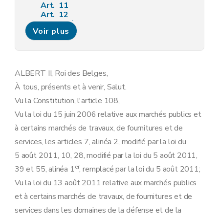
Art. 11
Art. 12
Art.
12/1
Voir plus
Art.
12/2
Art.
12/3
Art.
12/4
Art. 13
Art. 14
ALBERT II, Roi des Belges,
Art. 15
À tous, présents et à venir, Salut.
Art. 16
Art. 17
Vu la Constitution, l'article 108,
Art. 18
Vu la loi du 15 juin 2006 relative aux marchés publics et
Section 2
Droits intellectuels
Art. 19
à certains marchés de travaux, de fournitures et de
Art. 20
services, les articles 7, alinéa 2, modifié par la loi du
Art. 21
Art. 22
5 août 2011, 10, 28, modifié par la loi du 5 août 2011,
Art. 23
er
39 et 55, alinéa 1
, remplacé par la loi du 5 août 2011;
Section 3
Garanties financières
Art. 24
Vu la loi du 13 août 2011 relative aux marchés publics
Art. 25
et à certains marchés de travaux, de fournitures et de
Art. 26
Art. 27
services dans les domaines de la défense et de la