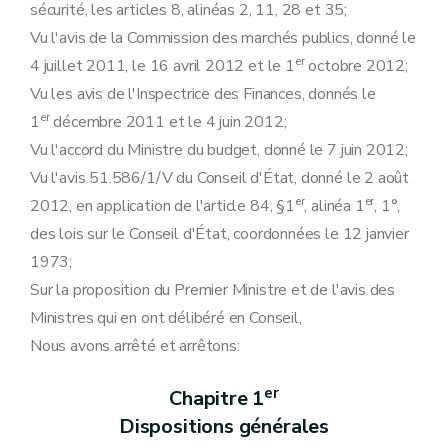
Art. 28
sécurité, les articles 8, alinéas 2, 11, 28 et 35;
Art. 29
Vu l'avis de la Commission des marchés publics, donné le
Art. 30
Art. 31
er
4 juillet 2011, le 16 avril 2012 et le 1
octobre 2012;
Art. 32
Vu les avis de l'Inspectrice des Finances, donnés le
Art. 33
Art. 33/1
er
1
décembre 2011 et le 4 juin 2012;
Section 4
Documents du marché
Vu l'accord du Ministre du budget, donné le 7 juin 2012;
Art. 34
Art. 35
Vu l'avis 51.586/1/V du Conseil d'État, donné le 2 août
Art. 36
er
er
2012, en application de l'article 84, §1
, alinéa 1
, 1°,
Section 5
Modifications au marché
Art.
37
des lois sur le Conseil d'État, coordonnées le 12 janvier
Art.
38
1973;
Art.
38/1
Art.
38/2
Sur la proposition du Premier Ministre et de l'avis des
Art.
38/3
Ministres qui en ont délibéré en Conseil,
Art.
38/4
Art.
38/5
Nous avons arrêté et arrêtons:
Art.
38/6
Art.
38/7
er
Chapitre 1
Art.
38/8
Art.
38/9
Dispositions générales
Art.
38/10