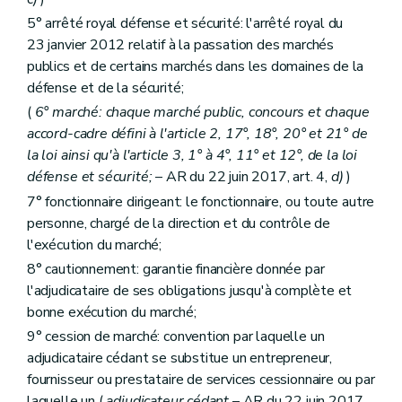
Art. 73
Chapitre 3
Dispositions propres aux marchés de travaux
5° arrêté royal défense et sécurité: l'arrêté royal du
re
Section 1
Dispositions communes à tous les marchés de travaux
23 janvier 2012 relatif à la passation des marchés
Art. 74
publics et de certains marchés dans les domaines de la
Art. 75
défense et de la sécurité;
Art. 76
Art. 77
(
6° marché: chaque marché public, concours et chaque
Art. 78
accord-cadre défini à l'article 2, 17°, 18°, 20° et 21° de
Art.
78/1
la loi ainsi qu'à l'article 3, 1° à 4°, 11° et 12°, de la loi
Art. 79
Art. 80
défense et sécurité;
– AR du 22 juin 2017, art. 4,
d)
)
Art. 81
7° fonctionnaire dirigeant: le fonctionnaire, ou toute autre
Art. 82
personne, chargé de la direction et du contrôle de
Art. 83
Art. 84
l'exécution du marché;
Art. 85
8° cautionnement: garantie financière donnée par
Art. 86
l'adjudicataire de ses obligations jusqu'à complète et
Art. 87
Art. 88
bonne exécution du marché;
Art. 89
9° cession de marché: convention par laquelle un
Art. 90
adjudicataire cédant se substitue un entrepreneur,
Art. 91
fournisseur ou prestataire de services cessionnaire ou par
Art. 92
Art. 93
laquelle un (
adjudicateur cédant
– AR du 22 juin 2017,