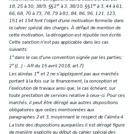
er
er
18, 25 à 30, 38/9, §§1
à 3, 38/10, §§1
à 3, 44 à 61,
66, 68, 70 à 73, 78, 79 à 81, 84, 86, 96, 121, 123,
151 et 154 font l'objet d'une motivation formelle dans
le cahier spécial des charges. À défaut de mention de
cette motivation, la dérogation est réputée non écrite.
Cette sanction n'est pas applicable dans les cas
suivants:
1° dans le cas d'une convention signée par les parties;
2° ((...) - AR du 15 avril 2018, art.7)
er
Les alinéas 1
et 2 ne s'appliquent pas aux marchés
portant à la fois sur le financement, la conception et
l'exécution de travaux ainsi que, le cas échéant, sur
toute prestation de services relative à ceux-ci. Pour ces
marchés, il peut être dérogé aux autres dispositions
obligatoires que celles mentionnées aux
paragraphes 2 et 3, moyennant le respect de l'alinéa 4.
La liste des dispositions auxquelles il est dérogé figure
de manière explicite au début du cahier spécial des