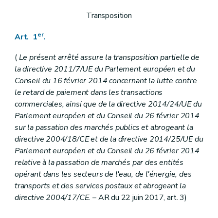
Art.
38/11
Art.
38/12
Transposition
Art.
38/13
Art.
38/14
er
Art. 1
.
Art.
38/15
Art.
38/16
(
Le présent arrêté assure la transposition partielle de
Art.
38/17
Art.
38/18
la directive 2011/7/UE du Parlement européen et du
Art.
38/19
Conseil du 16 février 2014 concernant la lutte contre
Section 6
Contrôle et surveillance du marché
le retard de paiement dans les transactions
Art. 39
commerciales, ainsi que de la directive 2014/24/UE du
Art. 40
Art. 41
Parlement européen et du Conseil du 26 février 2014
Art. 42
sur la passation des marchés publics et abrogeant la
Art. 43
directive 2004/18/CE et de la directive 2014/25/UE du
Section 7
Moyens d'action (
de l'adjudicateur
– AR du 
Parlement européen et du Conseil du 26 février 2014
Art. 44
Art. 45
relative à la passation de marchés par des entités
Art. 46
opérant dans les secteurs de l'eau, de l'énergie, des
Art.
46/1
transports et des services postaux et abrogeant la
Art. 47
directive 2004/17/CE.
– AR du 22 juin 2017, art. 3)
Art. 48
Art. 49
Art. 50