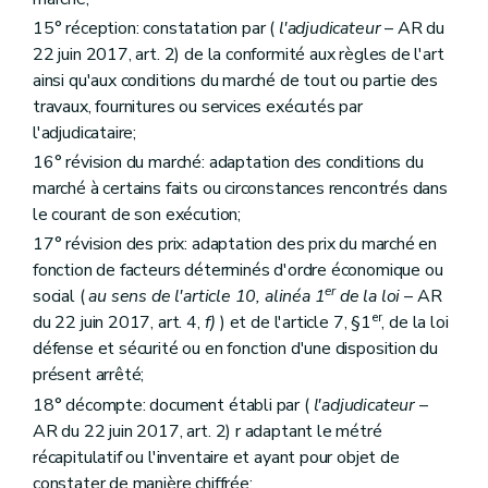
Art. 129
Art. 130
15° réception: constatation par (
l'adjudicateur
– AR du
Art. 131
22 juin 2017, art. 2) de la conformité aux règles de l'art
Art. 132
ainsi qu'aux conditions du marché de tout ou partie des
Art. 133
Art. 134
travaux, fournitures ou services exécutés par
Art. 135
l'adjudicataire;
Section 3
Dispositions complémentaires pour les marchés de fournitures sous forme de location, location-vente ou crédit-bail
16° révision du marché: adaptation des conditions du
Art. 136
Art. 137
marché à certains faits ou circonstances rencontrés dans
Art. 138
le courant de son exécution;
Art. 139
17° révision des prix: adaptation des prix du marché en
Art. 140
fonction de facteurs déterminés d'ordre économique ou
Art. 141
Art. 142
er
social (
au sens de l'article 10, alinéa 1
de la loi
– AR
Art. 143
er
du 22 juin 2017, art. 4,
f)
) et de l'article 7, §1
, de la loi
Art. 144
défense et sécurité ou en fonction d'une disposition du
Chapitre 6
Dispositions propres aux marchés de services
Art. 145
présent arrêté;
Art. 146
18° décompte: document établi par (
l'adjudicateur
–
Art. 147
AR du 22 juin 2017, art. 2) r adaptant le métré
Art. 148
récapitulatif ou l'inventaire et ayant pour objet de
Art. 149
Art. 150
constater de manière chiffrée: