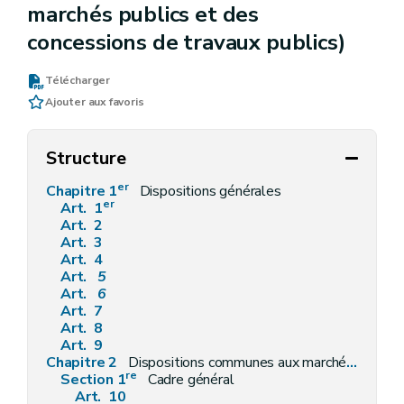
marchés publics et des
concessions de travaux publics)
Télécharger
Ajouter aux favoris
Structure
er
Chapitre 1
Dispositions générales
er
Art. 1
Art. 2
Art. 3
Art. 4
Art.
5
Art.
6
Art. 7
Art. 8
Art. 9
Chapitre 2
Dispositions communes aux marchés de travaux, de fournitures et de services
re
Section 1
Cadre général
Art. 10