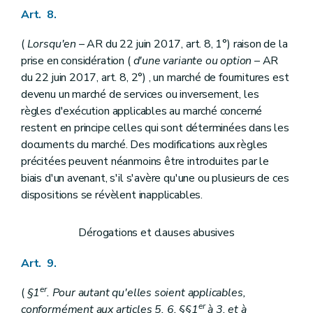
Art. 8.
(
Lorsqu'en
– AR du 22 juin 2017, art. 8, 1°) raison de la
prise en considération (
d'une variante ou option
– AR
du 22 juin 2017, art. 8, 2°) , un marché de fournitures est
devenu un marché de services ou inversement, les
règles d'exécution applicables au marché concerné
restent en principe celles qui sont déterminées dans les
documents du marché. Des modifications aux règles
précitées peuvent néanmoins être introduites par le
biais d'un avenant, s'il s'avère qu'une ou plusieurs de ces
dispositions se révèlent inapplicables.
Dérogations et clauses abusives
Art. 9.
er
(
§1
. Pour autant qu'elles soient applicables,
er
conformément aux articles 5, 6, §§1
à 3, et à