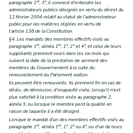
Chapitre III
Sanctions
er
paragraphe 1
, 3°, il convient d'entendre les
Art. 152/8
administrateurs publics désignés en vertu du décret du
Chapitre IV
Le comité de coordination
12 février 2004 relatif au statut de l'administrateur
Art. 152/9
public pour les matières réglées en vertu de
Chapitre V
Subventionnement
Art. 152/10
l'article 138 de la Constitution.
Art. 152/11
§4. Les mandats des membres effectifs visés au
Titre IV
Centres régionaux pour l'intégration des personnes étrangères et d'origine étrangère
er
er
er
paragraphe 1
, alinéa 1
, 1°, 2° et 4°, et celui de leurs
Chapitre I
Missions
Art. 153
suppléants prennent cours dans les six mois qui
Chapitre II
Agrément
suivent la date de la prestation de serment des
Art. 153/1
membres du Gouvernement à la suite du
Art. 153/2
renouvellement du Parlement wallon.
Art. 153/3
Art. 153/4
Ils peuvent être renouvelés. Ils prennent fin en cas de
Art. 153/5
décès, de démission, d'incapacité civile, lorsqu'il n'est
Art. 153/6
plus satisfait à la condition visée au paragraphe 2,
Chapitre III
Subventionnement
Art. 153/7
alinéa 3, ou lorsque le membre perd la qualité en
Art. 153/8
raison de laquelle il a été désigné.
Titre V
Initiatives locales d'intégration des personnes étrangères et d'origine étrangère
Lorsque le mandat d'un des membres effectifs visés au
er
Chapitre I
Missions
Art. 154
er
er
paragraphe 1
, alinéa 1
, 1°, 2° ou 4°, ou d'un de leurs
Chapitre II
Agrément