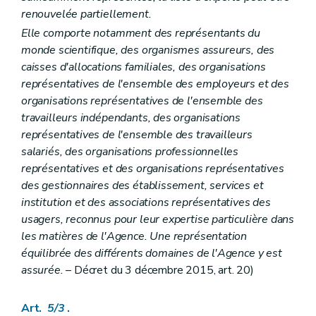
re
Section 1
Définitions
renouvelée partiellement.
Art. 327
Section 2
Conditions d'accès
Elle comporte notamment des représentants du
Art. 328
monde scientifique, des organismes assureurs, des
Art. 329
caisses d'allocations familiales, des organisations
Art. 330
représentatives de l'ensemble des employeurs et des
Section 3
Contrôle et surveillance
Art. 331
organisations représentatives de l'ensemble des
Art. 332
travailleurs indépendants, des organisations
Art. 333
représentatives de l'ensemble des travailleurs
Livre V
Aide aux aînés
er
salariés, des organisations professionnelles
Titre 1
Dispositif d'hébergement et d'accueil des aînés
er
Chapitre I
Définitions
représentatives et des organisations représentatives
Art. 334
des gestionnaires des établissement, services et
Chapitre II
Informations sur l'établissement
institution et des associations représentatives des
Art. 335
usagers, reconnus pour leur expertise particulière dans
Art. 336
Chapitre III
Bien-être des résidents
les matières de l'Agence. Une représentation
Art. 337
équilibrée des différents domaines de l'Agence y est
Art. 338
assurée.
– Décret du 3 décembre 2015, art. 20)
Chapitre IV
Relations avec les résidents
Art. 339
Art. 340
Art.
5/3
.
Art. 341