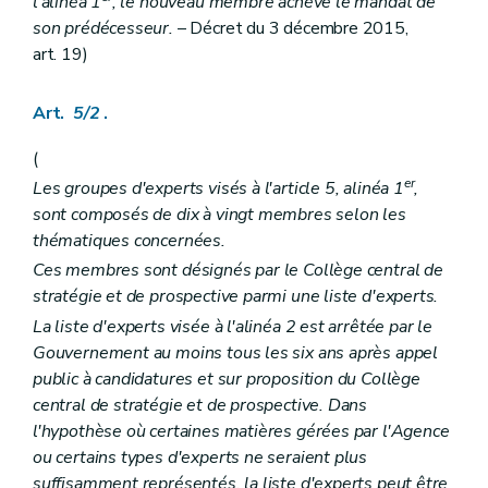
l'alinéa 1
, le nouveau membre achève le mandat de
Art. 290 à 302
son prédécesseur.
– Décret du 3 décembre 2015,
Section
...
(...)
art. 19)
Art. 303 à 307
Section
...
(...)
Art. 308 à 314
Art.
5/2
.
Chapitre
III
Surveillance
Art. 315
(
Art. 316
Art. 317
er
Les groupes d'experts visés à l'article 5, alinéa 1
,
Art. 318
sont composés de dix à vingt membres selon les
Art. 319
thématiques concernées.
Art. 320
Chapitre
IV
Associations de personnes handicapées
Ces membres sont désignés par le Collège central de
Art. 321
stratégie et de prospective parmi une liste d'experts.
Art. 322
La liste d'experts visée à l'alinéa 2 est arrêtée par le
Titre II
Dispositifs spécifiques
er
Chapitre I
Législations sociales
Gouvernement au moins tous les six ans après appel
Art. 323
public à candidatures et sur proposition du Collège
Art. 324
central de stratégie et de prospective. Dans
Chapitre II
Contentieux
l'hypothèse où certaines matières gérées par l'Agence
Art. 325
Art. 326
ou certains types d'experts ne seraient plus
Chapitre III
Accessibilité aux personnes handicapées accompagnées de chiens d'assistance des établissements et installations destinées au public
suffisamment représentés, la liste d'experts peut être