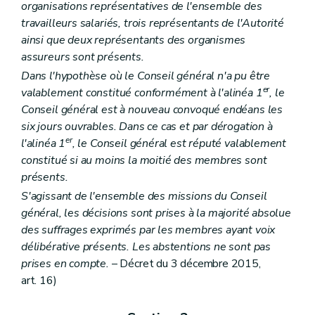
Chapitre II
Activités des services
organisations représentatives de l'ensemble des
Art. 220
travailleurs salariés, trois représentants de l'Autorité
Art. 221
ainsi que deux représentants des organismes
Art. 222
assureurs sont présents.
Art. 223
Art. 224
Dans l'hypothèse où le Conseil général n'a pu être
Chapitre III
Agrément
er
valablement constitué conformément à l'alinéa 1
, le
re
Section 1
Conditions d'agrément
Conseil général est à nouveau convoqué endéans les
Art. 225
Art. 226
six jours ouvrables. Dans ce cas et par dérogation à
Art. 227
er
l'alinéa 1
, le Conseil général est réputé valablement
Art. 228
constitué si au moins la moitié des membres sont
Art. 229
présents.
Art. 230
Art. 231
S'agissant de l'ensemble des missions du Conseil
Art. 232
général, les décisions sont prises à la majorité absolue
Art. 233
des suffrages exprimés par les membres ayant voix
Art. 234
Section 2
Procédure d'octroi
délibérative présents. Les abstentions ne sont pas
Art. 235
prises en compte.
– Décret du 3 décembre 2015,
Art. 236
art. 16)
Chapitre IV
Subventionnement
re
Section 1
Conditions de subventionnement
Art. 237