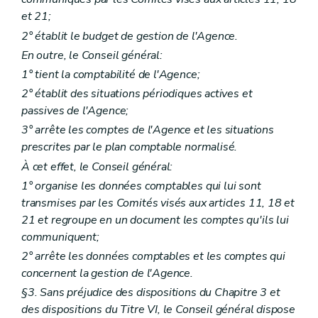
Art. 179
et 21;
Section 2
Sanctions
re
Sous-section 1
Suspension, retrait
2° établit le budget de gestion de l'Agence.
Art. 180
En outre, le Conseil général:
Art. 181
1° tient la comptabilité de l'Agence;
Sous-section 2
Sanctions pénales
Art. 182
2° établit des situations périodiques actives et
Titre II
Centres et fédérations de centres de planning et de consultation familiale et conjugale
passives de l'Agence;
er
Chapitre I
Principes généraux
Art. 183
3° arrête les comptes de l'Agence et les situations
Art. 184
prescrites par le plan comptable normalisé.
Art. 185
À cet effet, le Conseil général:
Chapitre II
Centres de planning familial
re
Section 1
Définitions
1° organise les données comptables qui lui sont
Art. 186
transmises par les Comités visés aux articles 11, 18 et
Art. 187
21 et regroupe en un document les comptes qu'ils lui
Art. 188
communiquent;
Section 2
Activités des centres de planning familial
re
Sous-section 1
Généralités
2° arrête les données comptables et les comptes qui
Art. 189
concernent la gestion de l'Agence.
Sous-section 2
Pôle accueil et gestion des demandes
Art. 190
§3. Sans préjudice des dispositions du Chapitre 3 et
Sous-section 3
Pôle accompagnement pluridisciplinaire
des dispositions du Titre VI, le Conseil général dispose