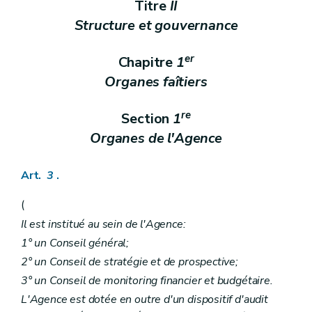
Titre
II
Chapitre V
Subventionnement et programmation des maisons d'accueil et des maisons de vie communautaire
re
Section 1
Programmation
Structure et gouvernance
Art. 114
Section 2
Subventionnement
er
Chapitre
1
Art. 115
Art. 116
Organes faîtiers
Art. 117
Titre III
Médiation de dettes
er
Chapitre I
Institutions pratiquant la médiation de dettes
re
Section
1
re
Section 1
Disposition générale
Organes de l'Agence
Art. 118
Section 2
Agrément
Art. 119
Art.
3
.
Art. 120
Art. 121
(
Art. 122
Art. 123
Il est institué au sein de l'Agence:
Art. 124
1° un Conseil général;
Art. 125
Art. 126
2° un Conseil de stratégie et de prospective;
Section 3
Programmation et subventionnement
3° un Conseil de monitoring financier et budgétaire.
Art. 127
Art. 128
L'Agence est dotée en outre d'un dispositif d'audit