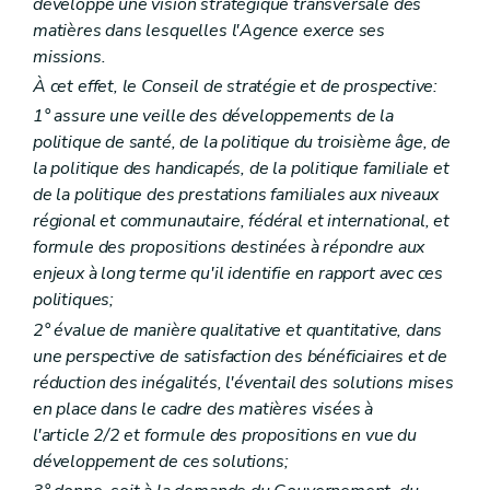
développe une vision stratégique transversale des
Art. 358
re
Sous-section 1
Normes de fonctionnement spécifiques aux maisons de repos
matières dans lesquelles l'Agence exerce ses
Art. 359
missions.
Art. 360
À cet effet, le Conseil de stratégie et de prospective:
Art. 361
Sous-section 2
Normes de fonctionnement spécifiques aux résidences-services
1° assure une veille des développements de la
Art. 362
politique de santé, de la politique du troisième âge, de
Sous-section 3
Normes de fonctionnement spécifiques aux centres d'accueil de jour et/ou de soirée et/ou de nuit
la politique des handicapés, de la politique familiale et
Art. 363
Sous-section 4
Normes de fonctionnement spécifiques à l'accueil familial
de la politique des prestations familiales aux niveaux
Art. 364
régional et communautaire, fédéral et international, et
Chapitre VIII
Contrôle et sanctions
formule des propositions destinées à répondre aux
re
Section 1
Contrôle
enjeux à long terme qu'il identifie en rapport avec ces
Art. 365
Art. 366
politiques;
Art. 367
2° évalue de manière qualitative et quantitative, dans
Art. 368
une perspective de satisfaction des bénéficiaires et de
Section 2
Sanctions
re
Sous-section 1
Suspension, retrait, fermeture
réduction des inégalités, l'éventail des solutions mises
Art. 369
en place dans le cadre des matières visées à
Art. 370
l'article 2/2 et formule des propositions en vue du
Art. 371
développement de ces solutions;
Art. 372
Art. 373