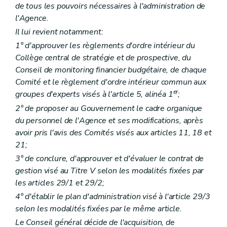
Art. 191
de tous les pouvoirs nécessaires à l'administration de
Art. 192
l'Agence.
Art. 193
Sous-section 4
Pôle information, sensibilisation et éducation
Il lui revient notamment:
Art. 194
1° d'approuver les règlements d'ordre intérieur du
Art. 195
Art. 196
Collège central de stratégie et de prospective, du
Sous-section 5
Pôle communication
Conseil de monitoring financier budgétaire, de chaque
Art. 197
Comité et le règlement d'ordre intérieur commun aux
Sous-section 6
Obligations des centres de planning familial
er
groupes d'experts visés à l'article 5, alinéa 1
;
Sous-section 6.1
Gestion journalière
Art. 198
2° de proposer au Gouvernement le cadre organique
Art. 199
du personnel de l'Agence et ses modifications, après
Art. 200
avoir pris l'avis des Comités visés aux articles 11, 18 et
Art. 201
Sous-section 6.2
L'usager
21;
Art. 202
3° de conclure, d'approuver et d'évaluer le contrat de
Art. 203
gestion visé au Titre V selon les modalités fixées par
Art. 204
les articles 29/1 et 29/2;
Art. 205
Section 6.3
Travail en réseau
4° d'établir le plan d'administration visé à l'article 29/3
Art. 206
selon les modalités fixées par le même article.
Sous-section 6.4
Coût des prestations
Art. 207
Le Conseil général décide de l'acquisition, de