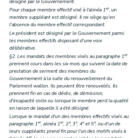
désigné par le Gouvernement.
re
Section 1
(...)
Art. 271
er
Pour chaque membre effectif visé à l'alinéa 1
, un
Art. 272
membre suppléant est désigné. Il ne siège qu'en
Section
...
(...)
l'absence du membre effectif correspondant.
Art. 273
Art. 274
Le président est désigné par le Gouvernement parmi
re
Section
1
Bénéficiaires
les membres effectifs disposant d'une voix
Art. 275
délibérative.
Art. 276
er
Art. 277
§2. Les mandats des membres visés au paragraphe 1
Art. 278
prennent cours dans les six mois qui suivent la date de
Art. 279
prestation de serment des membres du
Art. 280
Gouvernement à la suite du renouvellement du
Art. 281
Section
2
Agrément, subventionnement et conventions
Parlement wallon. Ils peuvent être renouvelés. Ils
Art. 282
prennent fin en cas de décès, de démission,
Art. 283
d'incapacité civile ou lorsque le membre perd la qualité
Art. 284
en raison de laquelle il a été désigné.
Art. 285
Art. 286
Lorsque le mandat d'un des membres effectifs visés au
Art. 287
er
er
paragraphe 1
, alinéa 1
, 2°, 3°, 4° et 5°, ou d'un de
Art. 288
leurs suppléants prend fin pour l'un des motifs visés à
Art. 289
Section
...
(...)
er