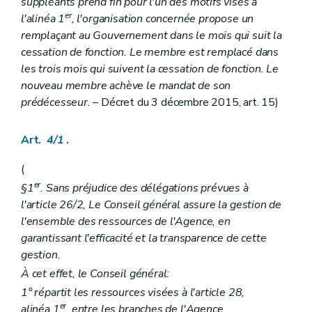
suppléants prend fin pour l'un des motifs visés à
Art. 154/1
er
l'alinéa 1
, l'organisation concernée propose un
Art. 154/2
remplaçant au Gouvernement dans le mois qui suit la
Art. 154/3
Chapitre III
Subventionnement
cessation de fonction. Le membre est remplacé dans
Art. 154/4
les trois mois qui suivent la cessation de fonction. Le
Titre VI
Interprétariat en milieu social
nouveau membre achève le mandat de son
er
Chapitre I
Missions
prédécesseur.
– Décret du 3 décembre 2015, art. 15)
Art. 155
Chapitre II
Agrément
Art. 155/1
Art.
4/1
.
Art. 155/2
Art. 155/3
Art. 155/4
(
Art. 155/5
er
§1
. Sans préjudice des délégations prévues à
Chapitre III
Subventionnement
l'article 26/2, Le Conseil général assure la gestion de
Art. 155/6
l'ensemble des ressources de l'Agence, en
Titre VII
Contrôle
Art. 156
garantissant l'efficacité et la transparence de cette
Titre VIII
Dispositions transitoires
gestion.
Art. 157
À cet effet, le Conseil général:
Art. 157/1
Art. 157/2
1° répartit les ressources visées à l'article 28,
Livre III
Aide aux familles
er
alinéa 1
, entre les branches de l'Agence
er