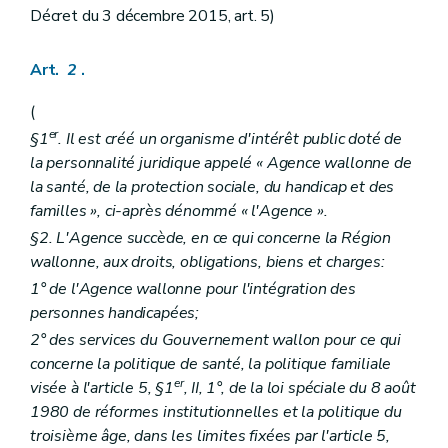
Art.
28/2
Décret du 3 décembre 2015, art. 5)
Art.
28/3
Art.
28/4
Art.
28/5
Art.
2
.
Art.
28/6
Art.
28/7
(
Art.
28/8
er
Art.
28/9
§1
. Il est créé un organisme d'intérêt public doté de
Art.
28/10
la personnalité juridique appelé « Agence wallonne de
Titre
V
Contrat de gestion
la santé, de la protection sociale, du handicap et des
Art.
29
familles », ci-après dénommé « l'Agence ».
Art.
29/1
Art.
29/2
§2. L'Agence succède, en ce qui concerne la Région
Art.
29/3
wallonne, aux droits, obligations, biens et charges:
Art.
29/4
1° de l'Agence wallonne pour l'intégration des
Titre
VI
Contrôle
Art.
30
personnes handicapées;
Art.
30/1
2° des services du Gouvernement wallon pour ce qui
Art.
30/2
concerne la politique de santé, la politique familiale
Livre
II
Recours et Commission d'avis sur les recours
er
Titre
I
Dispositions générales
er
visée à l'article 5, §1
, II, 1°, de la loi spéciale du 8 août
Art. 31
1980 de réformes institutionnelles et la politique du
Art. 32
troisième âge, dans les limites fixées par l'article 5,
Titre
II
Composition