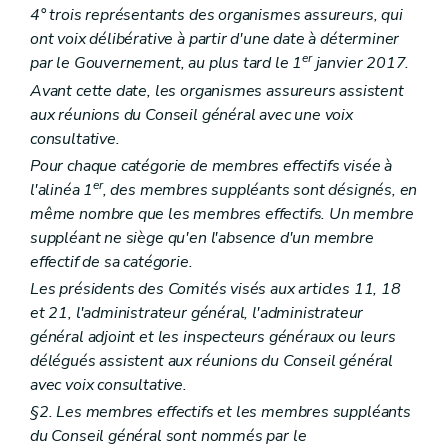
Art. 142
4° trois représentants des organismes assureurs, qui
Section 3
Subventionnement
ont voix délibérative à partir d'une date à déterminer
Art. 143
er
par le Gouvernement, au plus tard le 1
janvier 2017.
Art. 144
Section 4
Volontariat
Avant cette date, les organismes assureurs assistent
Art. 145
aux réunions du Conseil général avec une voix
Art. 146
consultative.
Titre VI
Aide à l'intégration socio-professionnelle
er
Chapitre I
Définitions
Pour chaque catégorie de membres effectifs visée à
Art. 147
er
l'alinéa 1
, des membres suppléants sont désignés, en
Chapitre II
Subventionnement
même nombre que les membres effectifs. Un membre
Art. 148
Art. 149
suppléant ne siège qu'en l'absence d'un membre
Titre VII
Aide aux gens du voyage
effectif de sa catégorie.
Art. 149/1
Les présidents des Comités visés aux articles 11, 18
Art. 149/2
et 21, l'administrateur général, l'administrateur
Chapitre II
Accueil des gens du voyage
re
Section 1
Missions de l'organisme spécialisé en accueil des gens du voyage
général adjoint et les inspecteurs généraux ou leurs
Art. 149/3
délégués assistent aux réunions du Conseil général
Section 2
Reconnaissance de l'organisme spécialisé en accueil des gens du voyage
avec voix consultative.
Art. 149/4
Art. 149/5
§2. Les membres effectifs et les membres suppléants
Art. 149/6
du Conseil général sont nommés par le
Art. 149/7