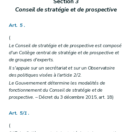
Section
3
Art. 238
Conseil de stratégie et de prospective
Art. 239
Art. 240
Art. 241
Art.
5
.
Section 2
Subventions
Art. 242
Art. 243
(
Art. 244
Le Conseil de stratégie et de prospective est composé
Art. 245
d'un Collège central de stratégie et de prospective et
Art. 246
Art. 247
de groupes d'experts.
Art. 248
Il s'appuie sur un secrétariat et sur un Observatoire
Art. 249
des politiques visées à l'article 2/2.
Art. 250
Art. 251
Le Gouvernement détermine les modalités de
Art. 252
fonctionnement du Conseil de stratégie et de
Chapitre V
Contrôle et sanctions
prospective.
– Décret du 3 décembre 2015, art. 18)
re
Section 1
Contrôle
Art. 253
Art. 254
Art.
5/1
.
Art. 255
Art. 256
(
Art. 257