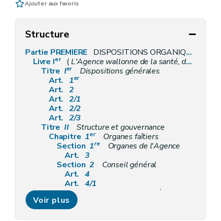
Ajouter aux favoris
Structure
Partie PREMIERE
DISPOSITIONS ORGANIQUES
er
Livre I
(
L'Agence wallonne de la santé, de la protection sociale, du handicap et des familles
er
Titre
I
Dispositions générales
er
Art.
1
Art.
2
Art.
2/1
Art.
2/2
Art.
2/3
Titre
II
Structure et gouvernance
er
Chapitre
1
Organes faîtiers
re
Section
1
Organes de l'Agence
Art.
3
Section
2
Conseil général
Art.
4
Art.
4/1
Section
3
Conseil de stratégie et de prospective
Voir plus
Art.
5
Art.
5/1