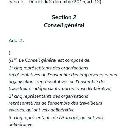
Art. 129
interne.
– Décret du 3 décembre 2015, art. 13)
Chapitre II
Observatoire du crédit et de l'endettement
Art. 130
Section
2
Art. 130/1
Titre IV
Centres de service social
Conseil général
er
Chapitre I
Agrément
Art. 131
Chapitre II
Subventionnement
Art.
4
.
Art. 132
Chapitre III
Contrôle et sanctions
(
Art. 133
er
Titre V
Aide sociale aux justiciables
§1
. Le Conseil général est composé de:
er
Chapitre I
Définitions
1° cinq représentants des organisations
Art. 134
représentatives de l'ensemble des employeurs et des
Chapitre II
Services d'aide sociale aux justiciables
re
organisations représentatives de l'ensemble des
Section 1
Missions
Art. 135
travailleurs indépendants, qui ont voix délibérative;
Art. 136
2° cinq représentants des organisations
Art. 137
représentatives de l'ensemble des travailleurs
Section 2
Agrément
Art. 138
salariés, qui ont voix délibérative;
Art. 139
3° cinq représentants de l'Autorité, qui ont voix
Art. 140
délibérative;
Art. 141