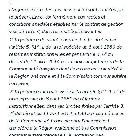
(
Art. 70
Chapitre II
Titres de fonctionnement
L'Agence exerce les missions qui lui sont confiées par
re
Section 1
Principe général
le présent Livre, conformément aux règles et
Art. 71
conditions spéciales établies par le contrat de gestion
Section 2
Agrément
re
Sous-section 1
Conditions
visé au Titre V, dans les matières suivantes:
Art. 72
1° la politique de santé, dans les limites fixées par
Art. 73
er
l'article 5, §1
, I, de la loi spéciale du 8 août 1980 de
Art. 74
Art. 75
réformes institutionnelles et par l'article 3, 6° du
Art. 76
décret du 11 avril 2014 relatif aux compétences de la
Art. 77
Communauté française dont l'exercice est transféré à
Art. 78
la Région wallonne et à la Commission communautaire
Art. 79
Sous-section 2
Procédure
française;
Art. 80
er
2° la politique familiale visée à l'article 5, §1
, II, 1°, de
Art. 81
la loi spéciale du 8 août 1980 de réformes
Art. 82
Art. 83
institutionnelles, dans les limites fixées par l'article 3,
Art. 84
7° du décret du 11 avril 2014 relatif aux compétences
Art. 85
de la Communauté française dont l'exercice est
Sous-section 3
Suspension, réduction, retrait
transféré à la Région wallonne et à la Commission
Art. 86
Section 3
Autorisations provisoires et accords de principe
communautaire française
(
, à l'exclusion des