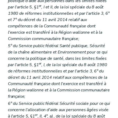
Titre 2
Communication par voie électronique
politique d'aide aux personnes dans les limites fixées
Art. 45
er
par l'article 5, §1
, I et II, de la loi spéciale du 8 août
Titre 3
Rapport d'activités
1980 de réformes institutionnelles et par l'article 3, 6°
Art. 46
et 7° du décret du 11 avril 2014 relatif aux
Titre 4
Subventions
Art. 47
compétences de la Communauté française dont
Art. 47/1
l'exercice est transféré à la Région wallonne et à la
Art. 47/2
Commission communautaire française;
Art. 47/3
Partie DEUXIEME
DISPOSITIONS SECTORIELLES
5° du Service public fédéral Santé publique, Sécurité
er
Livre 1
Action sociale
de la chaîne alimentaire et Environnement pour ce qui
er
Titre 1
Services d'insertion sociale et relais sociaux
concerne la politique de santé, dans les limites fixées
er
Chapitre I
Dispositions générales
er
par l'article 5, §1
, I, de la loi spéciale du 8 août 1980
Art. 48
Art. 49
de réformes institutionnelles et par l'article 3, 6° du
Art. 50
décret du 11 avril 2014 relatif aux compétences de la
Chapitre II
Services d'insertion sociale
Communauté française dont l'exercice est transféré à
re
Section 1
Agrément
la Région wallonne et à la Commission communautaire
re
Sous-section 1
Conditions
Art. 51
française;
Art. 52
6° du Service public fédéral Sécurité sociale pour ce qui
Sous-section 2
Procédure
concerne l'allocation d'aide aux personnes âgées visée
Art. 53
Art. 54
er
à l'article 5, §1
, II, 4°,
a)
, de la loi spéciale du 8 août