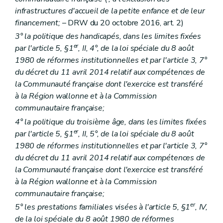
re
Sous-section 1
Disposition générale
infrastructures d'accueil de la petite enfance et de leur
Art. 87
financement;
– DRW du 20 octobre 2016, art. 2)
Sous-section 2
Autorisations provisoires
Art. 88
3° la politique des handicapés, dans les limites fixées
Sous-section 3
Accord de principe
er
par l'article 5, §1
, II, 4°, de la loi spéciale du 8 août
Art. 89
1980 de réformes institutionnelles et par l'article 3, 7°
Sous-section 4
Suspension, réduction, retrait
du décret du 11 avril 2014 relatif aux compétences de
Art. 90
Chapitre III
Fonctionnement
la Communauté française dont l'exercice est transféré
re
Section 1
Disposition commune
à la Région wallonne et à la Commission
Art. 91
communautaire française;
Section 2
Dispositions spécifiques aux maisons d'accueil, maisons de vie communautaire et maisons d'hébergement de type familial
Art. 92
4° la politique du troisième âge, dans les limites fixées
Section 3
Dispositions spécifiques aux maisons d'accueil et aux maisons de vie communautaire
er
par l'article 5, §1
, II, 5°, de la loi spéciale du 8 août
Art. 93
1980 de réformes institutionnelles et par l'article 3, 7°
Art. 94
du décret du 11 avril 2014 relatif aux compétences de
Art. 95
Art. 96
la Communauté française dont l'exercice est transféré
Art. 97
à la Région wallonne et à la Commission
Section 4
Dispositions spécifiques aux maisons d'accueil
communautaire française;
Art. 98
er
Art. 99
5° les prestations familiales visées à l'article 5, §1
, IV,
Section 5
Dispositions spécifiques aux maisons de vie communautaire
de la loi spéciale du 8 août 1980 de réformes