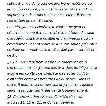
Art. 208
l'utilisation ou de la cession des biens matériels ou
Art. 209
immatériels de l'Agence, de la constitution ou de la
Art. 210
suppression de droits réels sur ces biens. Il assure
Sous-section 6.5
Accessibilité et infrastructure
Art. 211
l'exécution de ces décisions.
Art. 212
Par dérogation à l'alinéa 3, le contrat de gestion
Art. 213
détermine le montant au-delà duquel toute décision
Art. 214
Art. 215
d'acquérir, construire ou aliéner un immeuble ou un
Sous-section 6.6
Cadastre de l'offre
droit immobilier est soumise à l'autorisation préalable
Art. 216
du Gouvernement, dans le délai fixé par le contrat de
Sous-section 6.7
Recueil de données socio-épidémiologiques
gestion.
Art. 217
Section 3
Organisation de l'offre de services
§4. Le Conseil général assure la cohérence et la
Art. 218
coordination de la gestion des branches de l'Agence. Il
Section 4
Programmation et agrément
arbitre les conflits de compétences et les conflits
re
Sous-section 1
Programmation
Art. 218/1
d'intérêts entre les branches de l'Agence. Dans ce
Art. 218/2
cadre, il peut se substituer aux organes de l'Agence
Sous-section 2
Agrément
selon les modalités fixées par le Gouvernement.
Art. 218/3
Art. 218/4
§5. En concertation avec les Comités visés aux
Art. 218/5
articles 11, 18 et 21, le Conseil général:
Section 5
Subventionnement