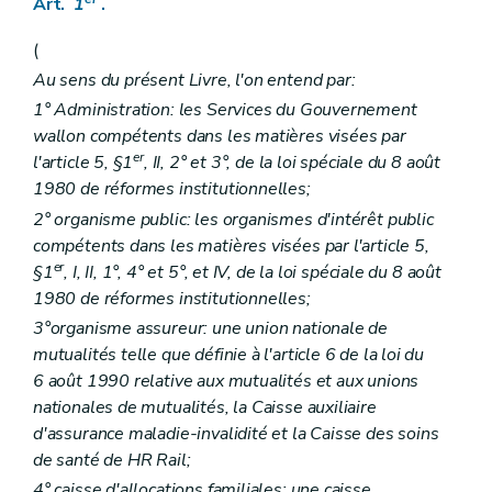
Art.
1
.
Art.
11
Art.
11/1
(
Sous-section
3
Commissions
Art.
12
Au sens du présent Livre, l'on entend par:
Art.
13
1° Administration: les Services du Gouvernement
Art.
14
Art.
15
wallon compétents dans les matières visées par
Art.
16
er
l'article 5, §1
, II, 2° et 3°, de la loi spéciale du 8 août
Art.
16/1
1980 de réformes institutionnelles;
Section
3
Branche « Handicap »
re
Sous-section
1
Organisation de la branche « Handicap »
2° organisme public: les organismes d'intérêt public
Art.
17
compétents dans les matières visées par l'article 5,
Sous-section
2
Comité « Handicap »
er
§1
, I, II, 1°, 4° et 5°, et IV, de la loi spéciale du 8 août
Art.
18
1980 de réformes institutionnelles;
Art.
18/1
Sous-section
3
Commissions subrégionales
3°organisme assureur: une union nationale de
Art.
19
mutualités telle que définie à l'article 6 de la loi du
Section
4
Branche « Familles »
6 août 1990 relative aux mutualités et aux unions
Art.
20
Art.
21
nationales de mutualités, la Caisse auxiliaire
Art.
21/1
d'assurance maladie-invalidité et la Caisse des soins
Section
5
Dispositions communes aux Branches « Bien-être et Santé », « Handicap » et « Familles »
de santé de HR Rail;
Art.
22
Art.
22/1
4° caisse d'allocations familiales: une caisse