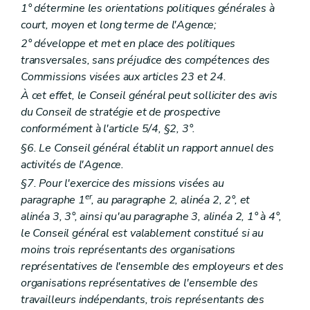
1° détermine les orientations politiques générales à
Art. 218/6
Art. 218/7
court, moyen et long terme de l'Agence;
Art. 218/8
2° développe et met en place des politiques
Art. 218/9
transversales, sans préjudice des compétences des
Art. 218/10
Art. 218/11
Commissions visées aux articles 23 et 24.
Section 6
Évaluation Contrôle - Sanctions
À cet effet, le Conseil général peut solliciter des avis
Art. 218/12
du Conseil de stratégie et de prospective
Art. 218/13
conformément à l'article 5/4, §2, 3°.
Art. 218/14
Art. 218/15
§6. Le Conseil général établit un rapport annuel des
Art. 218/16
activités de l'Agence.
Art. 218/17
Art. 218/18
§7. Pour l'exercice des missions visées au
Chapitre III
Fédérations de centres de planning familial
er
paragraphe 1
, au paragraphe 2, alinéa 2, 2°, et
Art. 218/19
alinéa 3, 3°, ainsi qu'au paragraphe 3, alinéa 2, 1° à 4°,
Chapitre IV
Dispositions transitoires
le Conseil général est valablement constitué si au
Art. 218/20
Art. 218/21
moins trois représentants des organisations
Art. 218/22
représentatives de l'ensemble des employeurs et des
Titre III
Services d'aide aux familles et aux aînés
organisations représentatives de l'ensemble des
er
Chapitre I
Définitions
travailleurs indépendants, trois représentants des
Art. 219