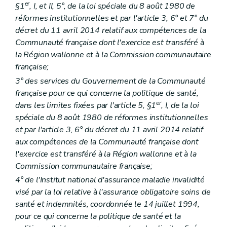
er
§1
, I, et II, 5°, de la loi spéciale du 8 août 1980 de
Art. 33
Art. 34
réformes institutionnelles et par l'article 3, 6° et 7° du
Art. 35
décret du 11 avril 2014 relatif aux compétences de la
Titre
III
Procédure de recours
Communauté française dont l'exercice est transféré à
Art. 36
Art. 37
la Région wallonne et à la Commission communautaire
Art. 38
française;
Art. 39
3° des services du Gouvernement de la Communauté
Art. 40
française pour ce qui concerne la politique de santé,
Titre
IV
Secrétariat
Art. 41
er
dans les limites fixées par l'article 5, §1
, I, de la loi
Titre VI
(
(...)
– Décret du 3 décembre 2015, art. 111, 2°)
spéciale du 8 août 1980 de réformes institutionnelles
Art. 42
et par l'article 3, 6° du décret du 11 avril 2014 relatif
Livre
III
Plaintes
Art. 43
aux compétences de la Communauté française dont
Livre
IV
Dispositions communes aux opérateurs de la politique de l'Action sociale et de la Santé visés dans la deuxième partie du Code
l'exercice est transféré à la Région wallonne et à la
er
Titre 1
Collecte de données
Commission communautaire française;
Art. 44
4° de l'Institut national d'assurance maladie invalidité
Art. 44/1
Art. 44/2
visé par la loi relative à l'assurance obligatoire soins de
Art. 44/3
santé et indemnités, coordonnée le 14 juillet 1994,
Art. 44/4
pour ce qui concerne la politique de santé et la
Art. 44/5