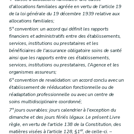
Art.
22/2
d'allocations familiales agréée en vertu de l'article 19
Art.
22/3
de la loi générale du 19 décembre 1939 relative aux
Art.
23
allocations familiales;
Art.
24
Art.
25
5° convention: un accord qui définit les rapports
Art.
25/1
financiers et administratifs entre des établissements,
Art.
25/2
services, institutions ou prestataires et les
Art.
25/3
Art.
25/4
bénéficiaires de l'assurance obligatoire soins de santé
Chapitre
3
Gestion journalière
ainsi que les rapports entre ces établissements,
Art.
26
services, institutions ou prestataires, l'Agence et les
Art.
26/1
organismes assureurs;
Art.
26/2
Art.
26/3
6° convention de revalidation: un accord conclu avec un
Art.
26/4
établissement de rééducation fonctionnelle ou de
Art.
26/5
réadaptation professionnelle ou avec un centre de
Art.
26/6
Titre
III
Personnel
soins multidisciplinaire coordonné;
Art.
27
7° jours ouvrables: jours calendrier à l'exception du
Art.
27/1
dimanche et des jours fériés légaux. Le présent Livre
Titre
IV
Ressources, budget, comptabilité et comptes
Art.
28
règle, en vertu de l'article 138 de la Constitution, des
Art.
28/1
er
matières visées à l'article 128, §1
, de celle-ci.
–