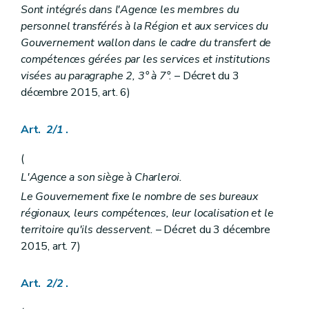
Sont intégrés dans l'Agence les membres du
re
Section 1
Agrément
re
Sous-section 1
Conditions
personnel transférés à la Région et aux services du
Art. 65/4
Gouvernement wallon dans le cadre du transfert de
Art. 65/5
compétences gérées par les services et institutions
Art. 65/6
visées au paragraphe 2, 3° à 7°.
– Décret du 3
Sous-section 2
Procédure.
Art. 65/7
décembre 2015, art. 6)
Art. 65/8
Art. 65/9
Art.
2/1
.
Section 2
Subventionnement
Art. 65/10
Section 3
Volontariat
(
Art. 65/11
L'Agence a son siège à Charleroi.
Section 4
Sanctions
Art. 65/12
Le Gouvernement fixe le nombre de ses bureaux
Titre II
Accueil, hébergement et accompagnement des personnes en difficultés sociales
régionaux, leurs compétences, leur localisation et le
er
Chapitre I
Définitions et missions
territoire qu'ils desservent.
– Décret du 3 décembre
re
Section 1
Définitions
2015, art. 7)
Art. 66
Section 2
Missions
Art. 67
Art.
2/2
.
Art. 68
Art. 69