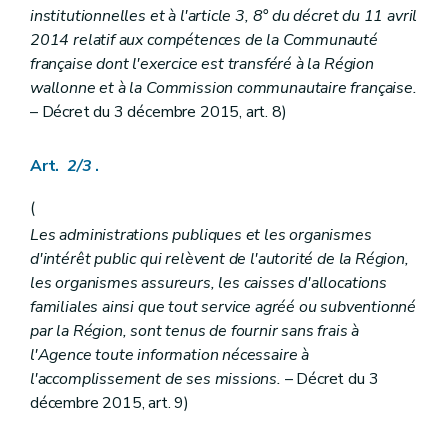
Art. 100
institutionnelles et à l'article 3, 8° du décret du 11 avril
Art. 101
2014 relatif aux compétences de la Communauté
Art. 102
Section 6
Dispositions spécifiques aux maisons d'habitation de type familial
française dont l'exercice est transféré à la Région
Art. 103
wallonne et à la Commission communautaire française.
Section 7
Dispositions spécifiques aux abris de nuit
– Décret du 3 décembre 2015, art. 8)
Art. 104
Chapitre IV
Contrôle et sanctions
re
Section 1
Dispositions communes
Art.
2/3
.
re
Sous-section 1
Contrôle
Art. 105
(
Art. 106
Sous-section 2
Sanction
Les administrations publiques et les organismes
Art. 107
d'intérêt public qui relèvent de l'autorité de la Région,
Art. 108
les organismes assureurs, les caisses d'allocations
Art. 109
familiales ainsi que tout service agréé ou subventionné
Section 2
Dispositions pénales spécifiques
Section
(...)
par la Région, sont tenus de fournir sans frais à
Art. 110
l'Agence toute information nécessaire à
Art. 111
l'accomplissement de ses missions.
– Décret du 3
re
Sous-section 1
Maison d'accueil, maisons de vie communautaire et maisons d'hébergement de type familial
Art. 112
décembre 2015, art. 9)
Sous-section 2
Abris de nuit
Art. 113