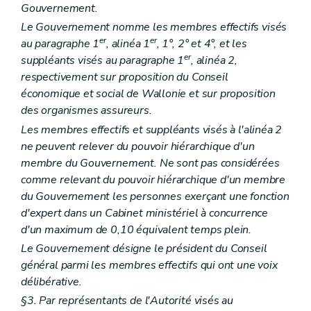
Gouvernement.
Art. 149/8
Art. 149/9
Le Gouvernement nomme les membres effectifs visés
Art. 149/10
er
er
au paragraphe 1
, alinéa 1
, 1°, 2° et 4°, et les
Section 3
Subventionnement
er
suppléants visés au paragraphe 1
, alinéa 2,
Art. 149/11
respectivement sur proposition du Conseil
Art. 149/12
Livre II
Intégration des personnes étrangères et d'origine étrangère
économique et social de Wallonie et sur proposition
er
Titre I
Définitions
des organismes assureurs.
Art. 150
Les membres effectifs et suppléants visés à l'alinéa 2
Titre II
L'action régionale
Art. 151
ne peuvent relever du pouvoir hiérarchique d'un
Art. 151/1
membre du Gouvernement. Ne sont pas considérées
Titre III
Parcours d'accueil
comme relevant du pouvoir hiérarchique d'un membre
er
Chapitre I
Organisation
du Gouvernement les personnes exerçant une fonction
Art. 152
Art. 152/1
d'expert dans un Cabinet ministériel à concurrence
Art. 152/2
d'un maximum de 0,10 équivalent temps plein.
Art. 152/3
Le Gouvernement désigne le président du Conseil
Art. 152/4
Art. « 152/5
général parmi les membres effectifs qui ont une voix
Art. 152/6
délibérative.
Chapitre II
Obligations
§3. Par représentants de l'Autorité visés au
Art. 152/7