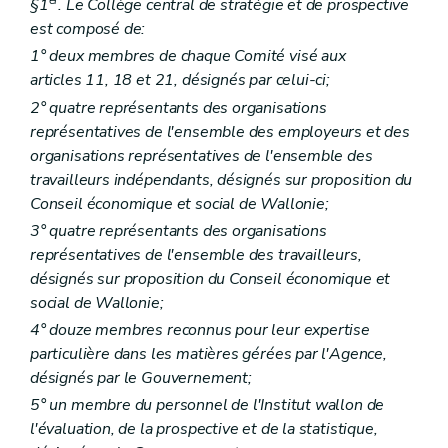
Section 2
Sanctions
er
§1
. Le Collège central de stratégie et de prospective
re
Sous-section 1
Retrait, suspension
est composé de:
Art. 258
1° deux membres de chaque Comité visé aux
Art. 259
Sous-section 2
Sanctions pénales
articles 11, 18 et 21, désignés par celui-ci;
Art. 260
2° quatre représentants des organisations
Livre IV
Intégration des personnes handicapées
représentatives de l'ensemble des employeurs et des
er
Titre 1
Dispositif général
er
Chapitre I
Principes directeurs
organisations représentatives de l'ensemble des
re
Section 1
Principes généraux
travailleurs indépendants, désignés sur proposition du
Art. 261
Conseil économique et social de Wallonie;
Art. 262
Art. 263
3° quatre représentants des organisations
Art. 264
représentatives de l'ensemble des travailleurs,
Section 2
Mesures de prévention
désignés sur proposition du Conseil économique et
Art. 265
social de Wallonie;
Section 3
Mesures d'adaptation
Art. 266
4° douze membres reconnus pour leur expertise
Section 4
Mesures d'intégration
particulière dans les matières gérées par l'Agence,
Art. 267
désignés par le Gouvernement;
Art. 268
Art. 269
5° un membre du personnel de l'Institut wallon de
Art. 270
l'évaluation, de la prospective et de la statistique,
Chapitre II
(
Des bénéficiaires, agréments et subventions dans le cadre de la politique d'intégration des personnes handicapées