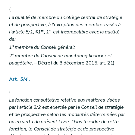
Chapitre V
Obligations relatives au prix
(
Art. 342
Art. 343
La qualité de membre du Collège central de stratégie
Art. 344
et de prospective, à l'exception des membres visés à
Chapitre VI
Programmation et accords de principe
er
l'article 5/1, §1
, 1°, est incompatible avec la qualité
re
Section 1
Programmation
Art. 345
de:
Art. 346
1° membre du Conseil général;
Art. 347
2° membre du Conseil de monitoring financier et
Section 2
Accord de principe
Art. 348
budgétaire.
– Décret du 3 décembre 2015, art. 21)
Art. 349
Art. 350
Art. 351
Art.
5/4
.
Chapitre VII
Titre de fonctionnement
re
Section 1
Procédure d'octroi
(
Art. 352
La fonction consultative relative aux matières visées
Art. 353
par l'article 2/2 est exercée par le Conseil de stratégie
Art. 354
Art. 355
et de prospective selon les modalités déterminées par
Art. 356
ou en vertu du présent Livre. Dans le cadre de cette
Art. 357
fonction, le Conseil de stratégie et de prospective
Section 2
Normes de fonctionnement