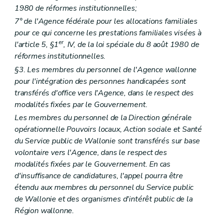
Art. 55
1980 de réformes institutionnelles;
Section 2
Subventionnement
7° de l'Agence fédérale pour les allocations familiales
Art. 56
Chapitre II
Relais sociaux
pour ce qui concerne les prestations familiales visées à
re
Section 1
Constitution et reconnaissance
er
l'article 5, §1
, IV, de la loi spéciale du 8 août 1980 de
Art. 57
réformes institutionnelles.
Art. 58
Art. 59
§3. Les membres du personnel de l'Agence wallonne
Art. 60
pour l'intégration des personnes handicapées sont
Section 2
Subventionnement
transférés d'office vers l'Agence, dans le respect des
Art. 61
modalités fixées par le Gouvernement.
Chapitre III
Dispositions communes
re
Section 1
Volontariat
Les membres du personnel de la Direction générale
Art. 62
opérationnelle Pouvoirs locaux, Action sociale et Santé
Section 2
Contrôle et sanctions
du Service public de Wallonie sont transférés sur base
Art. 63
Art. 64
volontaire vers l'Agence, dans le respect des
Art. 65
modalités fixées par le Gouvernement. En cas
er
Titre I
/1
Services d'aide et de soins aux personnes prostituées
d'insuffisance de candidatures, l'appel pourra être
er
Chapitre I
Dispositions générales
étendu aux membres du personnel du Service public
Art. 65/1
Art. 65/2
de Wallonie et des organismes d'intérêt public de la
Art. 65/3
Région wallonne.
Chapitre II
Services d'aide et de soins aux personnes prostituées