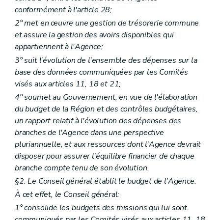
Titre I
Services Espaces-Rencontres
er
conformément à l'article 28;
Chapitre I
Définitions et missions
re
Section 1
Définitions
2° met en œuvre une gestion de trésorerie commune
Art. 166
et assure la gestion des avoirs disponibles qui
Section 2
Missions
appartiennent à l'Agence;
Art. 167
Chapitre II
Agrément
3° suit l'évolution de l'ensemble des dépenses sur la
re
Section 1
Conditions d'agrément
base des données communiquées par les Comités
Art. 168
visés aux articles 11, 18 et 21;
Art. 169
Art. 170
4° soumet au Gouvernement, en vue de l'élaboration
Section 2
Procédure d'octroi
du budget de la Région et des contrôles budgétaires,
Art. 171
un rapport relatif à l'évolution des dépenses des
Art. 172
Chapitre III
Fonctionnement
branches de l'Agence dans une perspective
Art. 173
pluriannuelle, et aux ressources dont l'Agence devrait
Art. 174
disposer pour assurer l'équilibre financier de chaque
Art. 175
branche compte tenu de son évolution.
Art. 176
Chapitre IV
Subventionnement
§2. Le Conseil général établit le budget de l'Agence.
Art. 177
À cet effet, le Conseil général:
Art. 178
Chapitre V
Contrôle et sanctions
1° consolide les budgets des missions qui lui sont
Section
(...)
communiqués par les Comités visés aux articles 11, 18