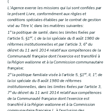
(
Art. 70
Chapitre II
Titres de fonctionnement
L'Agence exerce les missions qui lui sont confiées par
re
Section 1
Principe général
le présent Livre, conformément aux règles et
Art. 71
conditions spéciales établies par le contrat de gestion
Section 2
Agrément
re
Sous-section 1
Conditions
visé au Titre V, dans les matières suivantes:
Art. 72
1° la politique de santé, dans les limites fixées par
Art. 73
er
l'article 5, §1
, I, de la loi spéciale du 8 août 1980 de
Art. 74
Art. 75
réformes institutionnelles et par l'article 3, 6° du
Art. 76
décret du 11 avril 2014 relatif aux compétences de la
Art. 77
Communauté française dont l'exercice est transféré à
Art. 78
la Région wallonne et à la Commission communautaire
Art. 79
Sous-section 2
Procédure
française;
Art. 80
er
2° la politique familiale visée à l'article 5, §1
, II, 1°, de
Art. 81
la loi spéciale du 8 août 1980 de réformes
Art. 82
Art. 83
institutionnelles, dans les limites fixées par l'article 3,
Art. 84
7° du décret du 11 avril 2014 relatif aux compétences
Art. 85
de la Communauté française dont l'exercice est
Sous-section 3
Suspension, réduction, retrait
transféré à la Région wallonne et à la Commission
Art. 86
Section 3
Autorisations provisoires et accords de principe
communautaire française
(
, à l'exclusion des