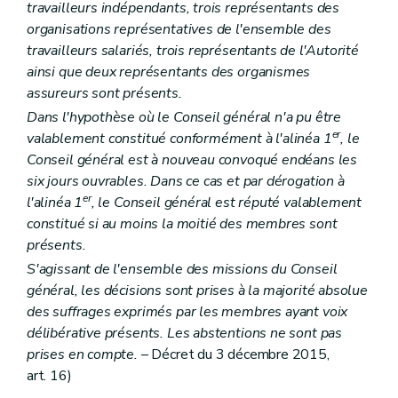
Chapitre II
Activités des services
travailleurs indépendants, trois représentants des
Art. 220
organisations représentatives de l'ensemble des
Art. 221
travailleurs salariés, trois représentants de l'Autorité
Art. 222
ainsi que deux représentants des organismes
Art. 223
Art. 224
assureurs sont présents.
Chapitre III
Agrément
Dans l'hypothèse où le Conseil général n'a pu être
re
Section 1
Conditions d'agrément
er
valablement constitué conformément à l'alinéa 1
, le
Art. 225
Art. 226
Conseil général est à nouveau convoqué endéans les
Art. 227
six jours ouvrables. Dans ce cas et par dérogation à
Art. 228
er
l'alinéa 1
, le Conseil général est réputé valablement
Art. 229
constitué si au moins la moitié des membres sont
Art. 230
Art. 231
présents.
Art. 232
S'agissant de l'ensemble des missions du Conseil
Art. 233
général, les décisions sont prises à la majorité absolue
Art. 234
Section 2
Procédure d'octroi
des suffrages exprimés par les membres ayant voix
Art. 235
délibérative présents. Les abstentions ne sont pas
Art. 236
prises en compte.
– Décret du 3 décembre 2015,
Chapitre IV
Subventionnement
re
Section 1
Conditions de subventionnement
art. 16)
Art. 237