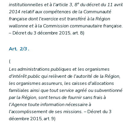
Art. 100
institutionnelles et à l'article 3, 8° du décret du 11 avril
Art. 101
2014 relatif aux compétences de la Communauté
Art. 102
Section 6
Dispositions spécifiques aux maisons d'habitation de type familial
française dont l'exercice est transféré à la Région
Art. 103
wallonne et à la Commission communautaire française.
Section 7
Dispositions spécifiques aux abris de nuit
– Décret du 3 décembre 2015, art. 8)
Art. 104
Chapitre IV
Contrôle et sanctions
re
Section 1
Dispositions communes
Art.
2/3
.
re
Sous-section 1
Contrôle
Art. 105
(
Art. 106
Sous-section 2
Sanction
Les administrations publiques et les organismes
Art. 107
d'intérêt public qui relèvent de l'autorité de la Région,
Art. 108
les organismes assureurs, les caisses d'allocations
Art. 109
familiales ainsi que tout service agréé ou subventionné
Section 2
Dispositions pénales spécifiques
Section
(...)
par la Région, sont tenus de fournir sans frais à
Art. 110
l'Agence toute information nécessaire à
Art. 111
l'accomplissement de ses missions.
– Décret du 3
re
Sous-section 1
Maison d'accueil, maisons de vie communautaire et maisons d'hébergement de type familial
Art. 112
décembre 2015, art. 9)
Sous-section 2
Abris de nuit
Art. 113