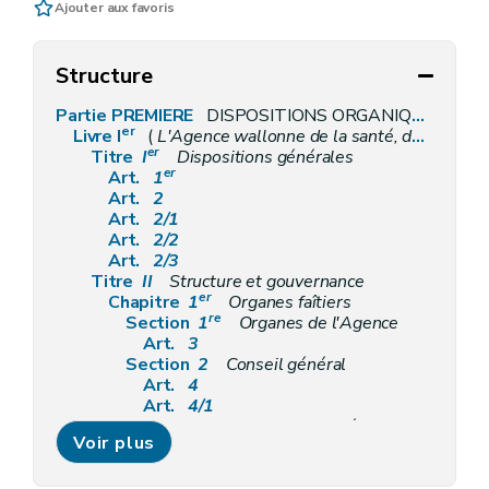
Ajouter aux favoris
Structure
Partie PREMIERE
DISPOSITIONS ORGANIQUES
er
Livre I
(
L'Agence wallonne de la santé, de la protection sociale, du handicap et des familles
er
Titre
I
Dispositions générales
er
Art.
1
Art.
2
Art.
2/1
Art.
2/2
Art.
2/3
Titre
II
Structure et gouvernance
er
Chapitre
1
Organes faîtiers
re
Section
1
Organes de l'Agence
Art.
3
Section
2
Conseil général
Art.
4
Art.
4/1
Section
3
Conseil de stratégie et de prospective
Voir plus
Art.
5
Art.
5/1