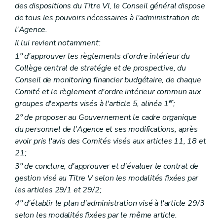
Art. 191
des dispositions du Titre VI, le Conseil général dispose
Art. 192
de tous les pouvoirs nécessaires à l'administration de
Art. 193
Sous-section 4
Pôle information, sensibilisation et éducation
l'Agence.
Art. 194
Il lui revient notamment:
Art. 195
Art. 196
1° d'approuver les règlements d'ordre intérieur du
Sous-section 5
Pôle communication
Collège central de stratégie et de prospective, du
Art. 197
Conseil de monitoring financier budgétaire, de chaque
Sous-section 6
Obligations des centres de planning familial
Comité et le règlement d'ordre intérieur commun aux
Sous-section 6.1
Gestion journalière
er
Art. 198
groupes d'experts visés à l'article 5, alinéa 1
;
Art. 199
2° de proposer au Gouvernement le cadre organique
Art. 200
du personnel de l'Agence et ses modifications, après
Art. 201
Sous-section 6.2
L'usager
avoir pris l'avis des Comités visés aux articles 11, 18 et
Art. 202
21;
Art. 203
3° de conclure, d'approuver et d'évaluer le contrat de
Art. 204
gestion visé au Titre V selon les modalités fixées par
Art. 205
Section 6.3
Travail en réseau
les articles 29/1 et 29/2;
Art. 206
4° d'établir le plan d'administration visé à l'article 29/3
Sous-section 6.4
Coût des prestations
selon les modalités fixées par le même article.
Art. 207