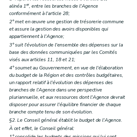
Titre I
Services Espaces-Rencontres
er
er
alinéa 1
, entre les branches de l'Agence
Chapitre I
Définitions et missions
re
Section 1
Définitions
conformément à l'article 28;
Art. 166
2° met en œuvre une gestion de trésorerie commune
Section 2
Missions
et assure la gestion des avoirs disponibles qui
Art. 167
Chapitre II
Agrément
appartiennent à l'Agence;
re
Section 1
Conditions d'agrément
3° suit l'évolution de l'ensemble des dépenses sur la
Art. 168
base des données communiquées par les Comités
Art. 169
Art. 170
visés aux articles 11, 18 et 21;
Section 2
Procédure d'octroi
4° soumet au Gouvernement, en vue de l'élaboration
Art. 171
du budget de la Région et des contrôles budgétaires,
Art. 172
Chapitre III
Fonctionnement
un rapport relatif à l'évolution des dépenses des
Art. 173
branches de l'Agence dans une perspective
Art. 174
pluriannuelle, et aux ressources dont l'Agence devrait
Art. 175
disposer pour assurer l'équilibre financier de chaque
Art. 176
Chapitre IV
Subventionnement
branche compte tenu de son évolution.
Art. 177
§2. Le Conseil général établit le budget de l'Agence.
Art. 178
À cet effet, le Conseil général:
Chapitre V
Contrôle et sanctions
Section
(...)
1° consolide les budgets des missions qui lui sont