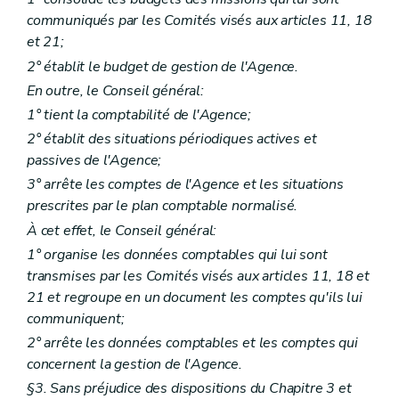
Art. 179
communiqués par les Comités visés aux articles 11, 18
Section 2
Sanctions
re
et 21;
Sous-section 1
Suspension, retrait
Art. 180
2° établit le budget de gestion de l'Agence.
Art. 181
En outre, le Conseil général:
Sous-section 2
Sanctions pénales
Art. 182
1° tient la comptabilité de l'Agence;
Titre II
Centres et fédérations de centres de planning et de consultation familiale et conjugale
2° établit des situations périodiques actives et
er
Chapitre I
Principes généraux
passives de l'Agence;
Art. 183
Art. 184
3° arrête les comptes de l'Agence et les situations
Art. 185
prescrites par le plan comptable normalisé.
Chapitre II
Centres de planning familial
re
Section 1
Définitions
À cet effet, le Conseil général:
Art. 186
1° organise les données comptables qui lui sont
Art. 187
transmises par les Comités visés aux articles 11, 18 et
Art. 188
21 et regroupe en un document les comptes qu'ils lui
Section 2
Activités des centres de planning familial
re
Sous-section 1
Généralités
communiquent;
Art. 189
2° arrête les données comptables et les comptes qui
Sous-section 2
Pôle accueil et gestion des demandes
concernent la gestion de l'Agence.
Art. 190
Sous-section 3
Pôle accompagnement pluridisciplinaire
§3. Sans préjudice des dispositions du Chapitre 3 et