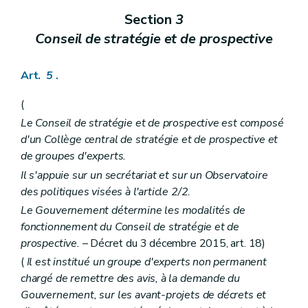
Art. 238
Section
3
Art. 239
Art. 240
Conseil de stratégie et de prospective
Art. 241
Section 2
Subventions
Art. 242
Art.
5
.
Art. 243
Art. 244
(
Art. 245
Le Conseil de stratégie et de prospective est composé
Art. 246
Art. 247
d'un Collège central de stratégie et de prospective et
Art. 248
de groupes d'experts.
Art. 249
Il s'appuie sur un secrétariat et sur un Observatoire
Art. 250
des politiques visées à l'article 2/2.
Art. 251
Art. 252
Le Gouvernement détermine les modalités de
Chapitre V
Contrôle et sanctions
fonctionnement du Conseil de stratégie et de
re
Section 1
Contrôle
prospective.
– Décret du 3 décembre 2015, art. 18)
Art. 253
Art. 254
(
Il est institué un groupe d'experts non permanent
Art. 255
chargé de remettre des avis, à la demande du
Art. 256
Gouvernement, sur les avant-projets de décrets et
Art. 257