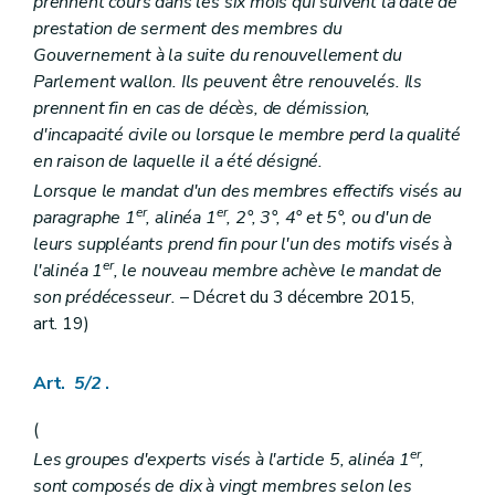
prennent cours dans les six mois qui suivent la date de
Art. 290 à 302
prestation de serment des membres du
Section
...
(...)
Gouvernement à la suite du renouvellement du
Art. 303 à 307
Parlement wallon. Ils peuvent être renouvelés. Ils
Section
...
(...)
Art. 308 à 314
prennent fin en cas de décès, de démission,
Chapitre
III
Surveillance
d'incapacité civile ou lorsque le membre perd la qualité
Art. 315
en raison de laquelle il a été désigné.
Art. 316
Art. 317
Lorsque le mandat d'un des membres effectifs visés au
Art. 318
er
er
paragraphe 1
, alinéa 1
, 2°, 3°, 4° et 5°, ou d'un de
Art. 319
leurs suppléants prend fin pour l'un des motifs visés à
Art. 320
er
l'alinéa 1
, le nouveau membre achève le mandat de
Chapitre
IV
Associations de personnes handicapées
Art. 321
son prédécesseur.
– Décret du 3 décembre 2015,
Art. 322
art. 19)
Titre II
Dispositifs spécifiques
er
Chapitre I
Législations sociales
Art. 323
Art.
5/2
.
Art. 324
Chapitre II
Contentieux
(
Art. 325
er
Les groupes d'experts visés à l'article 5, alinéa 1
,
Art. 326
Chapitre III
Accessibilité aux personnes handicapées accompagnées de chiens d'assistance des établissements et installations destinées au public
sont composés de dix à vingt membres selon les