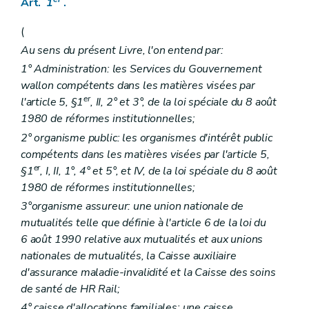
Art.
1
.
Art.
11
Art.
11/1
(
Sous-section
3
Commissions
Art.
12
Au sens du présent Livre, l'on entend par:
Art.
13
1° Administration: les Services du Gouvernement
Art.
14
Art.
15
wallon compétents dans les matières visées par
Art.
16
er
l'article 5, §1
, II, 2° et 3°, de la loi spéciale du 8 août
Art.
16/1
1980 de réformes institutionnelles;
Section
3
Branche « Handicap »
re
Sous-section
1
Organisation de la branche « Handicap »
2° organisme public: les organismes d'intérêt public
Art.
17
compétents dans les matières visées par l'article 5,
Sous-section
2
Comité « Handicap »
er
§1
, I, II, 1°, 4° et 5°, et IV, de la loi spéciale du 8 août
Art.
18
1980 de réformes institutionnelles;
Art.
18/1
Sous-section
3
Commissions subrégionales
3°organisme assureur: une union nationale de
Art.
19
mutualités telle que définie à l'article 6 de la loi du
Section
4
Branche « Familles »
6 août 1990 relative aux mutualités et aux unions
Art.
20
Art.
21
nationales de mutualités, la Caisse auxiliaire
Art.
21/1
d'assurance maladie-invalidité et la Caisse des soins
Section
5
Dispositions communes aux Branches « Bien-être et Santé », « Handicap » et « Familles »
de santé de HR Rail;
Art.
22
Art.
22/1
4° caisse d'allocations familiales: une caisse