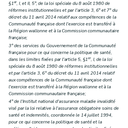
er
§1
, I, et II, 5°, de la loi spéciale du 8 août 1980 de
Art. 33
Art. 34
réformes institutionnelles et par l'article 3, 6° et 7° du
Art. 35
décret du 11 avril 2014 relatif aux compétences de la
Titre
III
Procédure de recours
Communauté française dont l'exercice est transféré à
Art. 36
Art. 37
la Région wallonne et à la Commission communautaire
Art. 38
française;
Art. 39
3° des services du Gouvernement de la Communauté
Art. 40
française pour ce qui concerne la politique de santé,
Titre
IV
Secrétariat
Art. 41
er
dans les limites fixées par l'article 5, §1
, I, de la loi
Titre VI
(
(...)
– Décret du 3 décembre 2015, art. 111, 2°)
spéciale du 8 août 1980 de réformes institutionnelles
Art. 42
et par l'article 3, 6° du décret du 11 avril 2014 relatif
Livre
III
Plaintes
Art. 43
aux compétences de la Communauté française dont
Livre
IV
Dispositions communes aux opérateurs de la politique de l'Action sociale et de la Santé visés dans la deuxième partie du Code
l'exercice est transféré à la Région wallonne et à la
er
Titre 1
Collecte de données
Commission communautaire française;
Art. 44
4° de l'Institut national d'assurance maladie invalidité
Art. 44/1
Art. 44/2
visé par la loi relative à l'assurance obligatoire soins de
Art. 44/3
santé et indemnités, coordonnée le 14 juillet 1994,
Art. 44/4
pour ce qui concerne la politique de santé et la
Art. 44/5