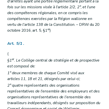
Section 2
Sanctions
d'arrêtés ayant une portée réglementaire portant à la
re
Sous-section 1
Retrait, suspension
fois sur les missions visée à l'article 2/2, 2°, et l'une
Art. 258
des compétences régionales, en ce compris les
Art. 259
compétences exercées par la Région wallonne en
Sous-section 2
Sanctions pénales
Art. 260
vertu de l'article 138 de la Constitution.
– DRW du 20
Livre IV
Intégration des personnes handicapées
er
octobre 2016, art. 5, §1
)
er
Titre 1
Dispositif général
er
Chapitre I
Principes directeurs
re
Section 1
Principes généraux
Art.
5/1
.
Art. 261
Art. 262
(
Art. 263
er
§1
. Le Collège central de stratégie et de prospective
Art. 264
Section 2
Mesures de prévention
est composé de:
Art. 265
1° deux membres de chaque Comité visé aux
Section 3
Mesures d'adaptation
articles 11, 18 et 21, désignés par celui-ci;
Art. 266
Section 4
Mesures d'intégration
2° quatre représentants des organisations
Art. 267
représentatives de l'ensemble des employeurs et des
Art. 268
organisations représentatives de l'ensemble des
Art. 269
Art. 270
travailleurs indépendants, désignés sur proposition du
Chapitre II
(
Des bénéficiaires, agréments et subventions dans le cadre de la politique d'intégration des personnes handicapées
Conseil économique et social de Wallonie;