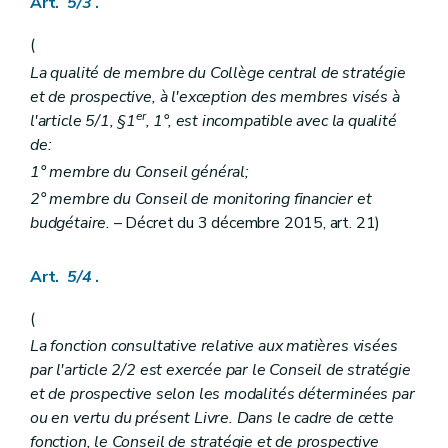
Art.
5/3
.
Art. 358
re
Sous-section 1
Normes de fonctionnement spécifiques aux maisons de repos
Art. 359
(
Art. 360
La qualité de membre du Collège central de stratégie
Art. 361
et de prospective, à l'exception des membres visés à
Sous-section 2
Normes de fonctionnement spécifiques aux résidences-services
Art. 362
er
l'article 5/1, §1
, 1°, est incompatible avec la qualité
Sous-section 3
Normes de fonctionnement spécifiques aux centres d'accueil de jour et/ou de soirée et/ou de nuit
de:
Art. 363
1° membre du Conseil général;
Sous-section 4
Normes de fonctionnement spécifiques à l'accueil familial
Art. 364
2° membre du Conseil de monitoring financier et
Chapitre VIII
Contrôle et sanctions
budgétaire.
– Décret du 3 décembre 2015, art. 21)
re
Section 1
Contrôle
Art. 365
Art. 366
Art.
5/4
.
Art. 367
Art. 368
(
Section 2
Sanctions
re
Sous-section 1
Suspension, retrait, fermeture
La fonction consultative relative aux matières visées
Art. 369
par l'article 2/2 est exercée par le Conseil de stratégie
Art. 370
et de prospective selon les modalités déterminées par
Art. 371
ou en vertu du présent Livre. Dans le cadre de cette
Art. 372
Art. 373
fonction, le Conseil de stratégie et de prospective