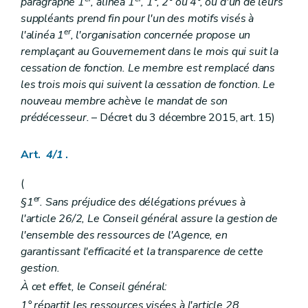
paragraphe 1
, alinéa 1
, 1°, 2° ou 4°, ou d'un de leurs
Art. 154/1
suppléants prend fin pour l'un des motifs visés à
Art. 154/2
er
l'alinéa 1
, l'organisation concernée propose un
Art. 154/3
Chapitre III
Subventionnement
remplaçant au Gouvernement dans le mois qui suit la
Art. 154/4
cessation de fonction. Le membre est remplacé dans
Titre VI
Interprétariat en milieu social
les trois mois qui suivent la cessation de fonction. Le
er
Chapitre I
Missions
nouveau membre achève le mandat de son
Art. 155
Chapitre II
Agrément
prédécesseur.
– Décret du 3 décembre 2015, art. 15)
Art. 155/1
Art. 155/2
Art. 155/3
Art.
4/1
.
Art. 155/4
Art. 155/5
(
Chapitre III
Subventionnement
er
§1
. Sans préjudice des délégations prévues à
Art. 155/6
l'article 26/2, Le Conseil général assure la gestion de
Titre VII
Contrôle
Art. 156
l'ensemble des ressources de l'Agence, en
Titre VIII
Dispositions transitoires
garantissant l'efficacité et la transparence de cette
Art. 157
gestion.
Art. 157/1
Art. 157/2
À cet effet, le Conseil général:
Livre III
Aide aux familles
1° répartit les ressources visées à l'article 28,
er