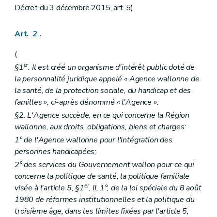
Art.
28/2
Décret du 3 décembre 2015, art. 5)
Art.
28/3
Art.
28/4
Art.
28/5
Art.
2
.
Art.
28/6
Art.
28/7
(
Art.
28/8
er
Art.
28/9
§1
. Il est créé un organisme d'intérêt public doté de
Art.
28/10
la personnalité juridique appelé « Agence wallonne de
Titre
V
Contrat de gestion
la santé, de la protection sociale, du handicap et des
Art.
29
familles », ci-après dénommé « l'Agence ».
Art.
29/1
Art.
29/2
§2. L'Agence succède, en ce qui concerne la Région
Art.
29/3
wallonne, aux droits, obligations, biens et charges:
Art.
29/4
1° de l'Agence wallonne pour l'intégration des
Titre
VI
Contrôle
Art.
30
personnes handicapées;
Art.
30/1
2° des services du Gouvernement wallon pour ce qui
Art.
30/2
concerne la politique de santé, la politique familiale
Livre
II
Recours et Commission d'avis sur les recours
er
Titre
I
Dispositions générales
er
visée à l'article 5, §1
, II, 1°, de la loi spéciale du 8 août
Art. 31
1980 de réformes institutionnelles et la politique du
Art. 32
troisième âge, dans les limites fixées par l'article 5,
Titre
II
Composition