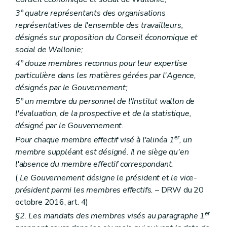
re
Section 1
(...)
3° quatre représentants des organisations
Art. 271
Art. 272
représentatives de l'ensemble des travailleurs,
Section
...
(...)
désignés sur proposition du Conseil économique et
Art. 273
social de Wallonie;
Art. 274
re
Section
1
Bénéficiaires
4° douze membres reconnus pour leur expertise
Art. 275
particulière dans les matières gérées par l'Agence,
Art. 276
désignés par le Gouvernement;
Art. 277
Art. 278
5° un membre du personnel de l'Institut wallon de
Art. 279
l'évaluation, de la prospective et de la statistique,
Art. 280
désigné par le Gouvernement.
Art. 281
er
Pour chaque membre effectif visé à l'alinéa 1
, un
Section
2
Agrément, subventionnement et conventions
Art. 282
membre suppléant est désigné. Il ne siège qu'en
Art. 283
l'absence du membre effectif correspondant.
Art. 284
(
Le Gouvernement désigne le président et le vice-
Art. 285
Art. 286
président parmi les membres effectifs.
– DRW du 20
Art. 287
octobre 2016, art. 4)
Art. 288
er
§2. Les mandats des membres visés au paragraphe 1
Art. 289
Section
...
(...)