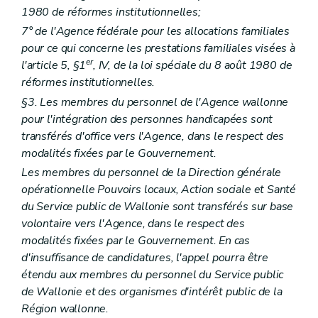
Art. 55
1980 de réformes institutionnelles;
Section 2
Subventionnement
7° de l'Agence fédérale pour les allocations familiales
Art. 56
Chapitre II
Relais sociaux
pour ce qui concerne les prestations familiales visées à
re
Section 1
Constitution et reconnaissance
er
l'article 5, §1
, IV, de la loi spéciale du 8 août 1980 de
Art. 57
réformes institutionnelles.
Art. 58
Art. 59
§3. Les membres du personnel de l'Agence wallonne
Art. 60
pour l'intégration des personnes handicapées sont
Section 2
Subventionnement
transférés d'office vers l'Agence, dans le respect des
Art. 61
modalités fixées par le Gouvernement.
Chapitre III
Dispositions communes
re
Section 1
Volontariat
Les membres du personnel de la Direction générale
Art. 62
opérationnelle Pouvoirs locaux, Action sociale et Santé
Section 2
Contrôle et sanctions
du Service public de Wallonie sont transférés sur base
Art. 63
Art. 64
volontaire vers l'Agence, dans le respect des
Art. 65
modalités fixées par le Gouvernement. En cas
er
Titre I
/1
Services d'aide et de soins aux personnes prostituées
d'insuffisance de candidatures, l'appel pourra être
er
Chapitre I
Dispositions générales
étendu aux membres du personnel du Service public
Art. 65/1
Art. 65/2
de Wallonie et des organismes d'intérêt public de la
Art. 65/3
Région wallonne.
Chapitre II
Services d'aide et de soins aux personnes prostituées