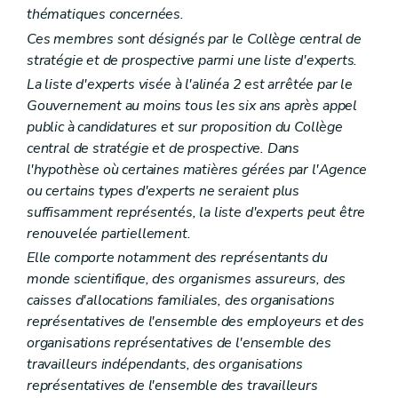
re
Section 1
Définitions
thématiques concernées.
Art. 327
Ces membres sont désignés par le Collège central de
Section 2
Conditions d'accès
Art. 328
stratégie et de prospective parmi une liste d'experts.
Art. 329
La liste d'experts visée à l'alinéa 2 est arrêtée par le
Art. 330
Gouvernement au moins tous les six ans après appel
Section 3
Contrôle et surveillance
Art. 331
public à candidatures et sur proposition du Collège
Art. 332
central de stratégie et de prospective. Dans
Art. 333
l'hypothèse où certaines matières gérées par l'Agence
Livre V
Aide aux aînés
er
ou certains types d'experts ne seraient plus
Titre 1
Dispositif d'hébergement et d'accueil des aînés
er
Chapitre I
Définitions
suffisamment représentés, la liste d'experts peut être
Art. 334
renouvelée partiellement.
Chapitre II
Informations sur l'établissement
Elle comporte notamment des représentants du
Art. 335
Art. 336
monde scientifique, des organismes assureurs, des
Chapitre III
Bien-être des résidents
caisses d'allocations familiales, des organisations
Art. 337
représentatives de l'ensemble des employeurs et des
Art. 338
organisations représentatives de l'ensemble des
Chapitre IV
Relations avec les résidents
Art. 339
travailleurs indépendants, des organisations
Art. 340
représentatives de l'ensemble des travailleurs
Art. 341