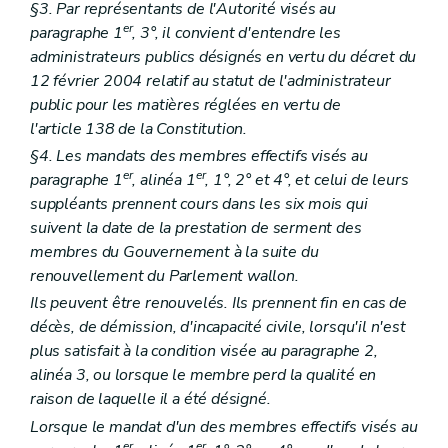
Chapitre III
Sanctions
§3. Par représentants de l'Autorité visés au
Art. 152/8
er
paragraphe 1
, 3°, il convient d'entendre les
Chapitre IV
Le comité de coordination
administrateurs publics désignés en vertu du décret du
Art. 152/9
12 février 2004 relatif au statut de l'administrateur
Chapitre V
Subventionnement
Art. 152/10
public pour les matières réglées en vertu de
Art. 152/11
l'article 138 de la Constitution.
Titre IV
Centres régionaux pour l'intégration des personnes étrangères et d'origine étrangère
er
§4. Les mandats des membres effectifs visés au
Chapitre I
Missions
Art. 153
er
er
paragraphe 1
, alinéa 1
, 1°, 2° et 4°, et celui de leurs
Chapitre II
Agrément
suppléants prennent cours dans les six mois qui
Art. 153/1
suivent la date de la prestation de serment des
Art. 153/2
membres du Gouvernement à la suite du
Art. 153/3
Art. 153/4
renouvellement du Parlement wallon.
Art. 153/5
Ils peuvent être renouvelés. Ils prennent fin en cas de
Art. 153/6
décès, de démission, d'incapacité civile, lorsqu'il n'est
Chapitre III
Subventionnement
Art. 153/7
plus satisfait à la condition visée au paragraphe 2,
Art. 153/8
alinéa 3, ou lorsque le membre perd la qualité en
Titre V
Initiatives locales d'intégration des personnes étrangères et d'origine étrangère
raison de laquelle il a été désigné.
er
Chapitre I
Missions
Art. 154
Lorsque le mandat d'un des membres effectifs visés au
Chapitre II
Agrément
er
er