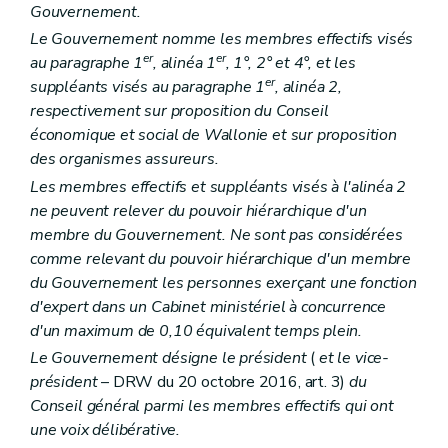
Gouvernement.
Art. 149/8
Art. 149/9
Le Gouvernement nomme les membres effectifs visés
Art. 149/10
er
er
au paragraphe 1
, alinéa 1
, 1°, 2° et 4°, et les
Section 3
Subventionnement
er
suppléants visés au paragraphe 1
, alinéa 2,
Art. 149/11
respectivement sur proposition du Conseil
Art. 149/12
Livre II
Intégration des personnes étrangères et d'origine étrangère
économique et social de Wallonie et sur proposition
er
Titre I
Définitions
des organismes assureurs.
Art. 150
Les membres effectifs et suppléants visés à l'alinéa 2
Titre II
L'action régionale
Art. 151
ne peuvent relever du pouvoir hiérarchique d'un
Art. 151/1
membre du Gouvernement. Ne sont pas considérées
Titre III
Parcours d'accueil
comme relevant du pouvoir hiérarchique d'un membre
er
Chapitre I
Organisation
du Gouvernement les personnes exerçant une fonction
Art. 152
Art. 152/1
d'expert dans un Cabinet ministériel à concurrence
Art. 152/2
d'un maximum de 0,10 équivalent temps plein.
Art. 152/3
Le Gouvernement désigne le président
(
et le vice-
Art. 152/4
Art. « 152/5
président
– DRW du 20 octobre 2016, art. 3)
du
Art. 152/6
Conseil général parmi les membres effectifs qui ont
Chapitre II
Obligations
une voix délibérative.
Art. 152/7