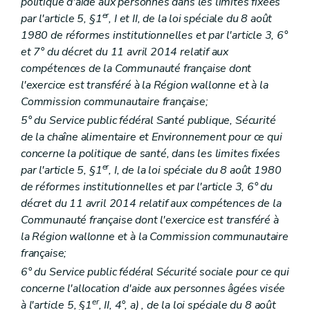
Titre 2
Communication par voie électronique
politique d'aide aux personnes dans les limites fixées
Art. 45
er
par l'article 5, §1
, I et II, de la loi spéciale du 8 août
Titre 3
Rapport d'activités
1980 de réformes institutionnelles et par l'article 3, 6°
Art. 46
et 7° du décret du 11 avril 2014 relatif aux
Titre 4
Subventions
Art. 47
compétences de la Communauté française dont
Art. 47/1
l'exercice est transféré à la Région wallonne et à la
Art. 47/2
Commission communautaire française;
Art. 47/3
Partie DEUXIEME
DISPOSITIONS SECTORIELLES
5° du Service public fédéral Santé publique, Sécurité
er
Livre 1
Action sociale
de la chaîne alimentaire et Environnement pour ce qui
er
Titre 1
Services d'insertion sociale et relais sociaux
concerne la politique de santé, dans les limites fixées
er
Chapitre I
Dispositions générales
er
par l'article 5, §1
, I, de la loi spéciale du 8 août 1980
Art. 48
Art. 49
de réformes institutionnelles et par l'article 3, 6° du
Art. 50
décret du 11 avril 2014 relatif aux compétences de la
Chapitre II
Services d'insertion sociale
Communauté française dont l'exercice est transféré à
re
Section 1
Agrément
la Région wallonne et à la Commission communautaire
re
Sous-section 1
Conditions
Art. 51
française;
Art. 52
6° du Service public fédéral Sécurité sociale pour ce qui
Sous-section 2
Procédure
concerne l'allocation d'aide aux personnes âgées visée
Art. 53
Art. 54
er
à l'article 5, §1
, II, 4°,
a)
, de la loi spéciale du 8 août