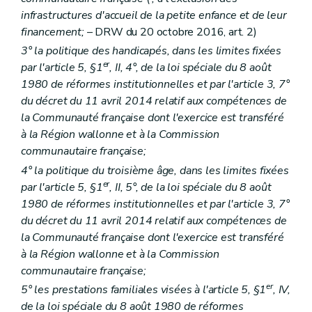
re
Sous-section 1
Disposition générale
infrastructures d'accueil de la petite enfance et de leur
Art. 87
financement;
– DRW du 20 octobre 2016, art. 2)
Sous-section 2
Autorisations provisoires
Art. 88
3° la politique des handicapés, dans les limites fixées
Sous-section 3
Accord de principe
er
par l'article 5, §1
, II, 4°, de la loi spéciale du 8 août
Art. 89
1980 de réformes institutionnelles et par l'article 3, 7°
Sous-section 4
Suspension, réduction, retrait
du décret du 11 avril 2014 relatif aux compétences de
Art. 90
Chapitre III
Fonctionnement
la Communauté française dont l'exercice est transféré
re
Section 1
Disposition commune
à la Région wallonne et à la Commission
Art. 91
communautaire française;
Section 2
Dispositions spécifiques aux maisons d'accueil, maisons de vie communautaire et maisons d'hébergement de type familial
Art. 92
4° la politique du troisième âge, dans les limites fixées
Section 3
Dispositions spécifiques aux maisons d'accueil et aux maisons de vie communautaire
er
par l'article 5, §1
, II, 5°, de la loi spéciale du 8 août
Art. 93
1980 de réformes institutionnelles et par l'article 3, 7°
Art. 94
du décret du 11 avril 2014 relatif aux compétences de
Art. 95
Art. 96
la Communauté française dont l'exercice est transféré
Art. 97
à la Région wallonne et à la Commission
Section 4
Dispositions spécifiques aux maisons d'accueil
communautaire française;
Art. 98
er
Art. 99
5° les prestations familiales visées à l'article 5, §1
, IV,
Section 5
Dispositions spécifiques aux maisons de vie communautaire
de la loi spéciale du 8 août 1980 de réformes