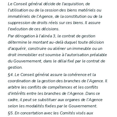
Art. 208
Le Conseil général décide de l'acquisition, de
Art. 209
l'utilisation ou de la cession des biens matériels ou
Art. 210
immatériels de l'Agence, de la constitution ou de la
Sous-section 6.5
Accessibilité et infrastructure
Art. 211
suppression de droits réels sur ces biens. Il assure
Art. 212
l'exécution de ces décisions.
Art. 213
Par dérogation à l'alinéa 3, le contrat de gestion
Art. 214
Art. 215
détermine le montant au-delà duquel toute décision
Sous-section 6.6
Cadastre de l'offre
d'acquérir, construire ou aliéner un immeuble ou un
Art. 216
droit immobilier est soumise à l'autorisation préalable
Sous-section 6.7
Recueil de données socio-épidémiologiques
du Gouvernement, dans le délai fixé par le contrat de
Art. 217
Section 3
Organisation de l'offre de services
gestion.
Art. 218
§4. Le Conseil général assure la cohérence et la
Section 4
Programmation et agrément
coordination de la gestion des branches de l'Agence. Il
re
Sous-section 1
Programmation
Art. 218/1
arbitre les conflits de compétences et les conflits
Art. 218/2
d'intérêts entre les branches de l'Agence. Dans ce
Sous-section 2
Agrément
cadre, il peut se substituer aux organes de l'Agence
Art. 218/3
selon les modalités fixées par le Gouvernement.
Art. 218/4
Art. 218/5
§5. En concertation avec les Comités visés aux
Section 5
Subventionnement