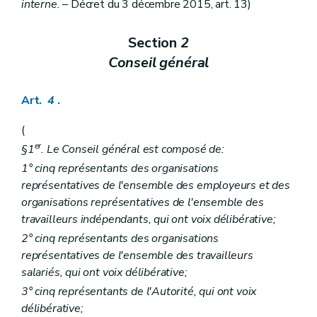
Art. 129
interne.
– Décret du 3 décembre 2015, art. 13)
Chapitre II
Observatoire du crédit et de l'endettement
Art. 130
Section
2
Art. 130/1
Titre IV
Centres de service social
Conseil général
er
Chapitre I
Agrément
Art. 131
Chapitre II
Subventionnement
Art.
4
.
Art. 132
Chapitre III
Contrôle et sanctions
(
Art. 133
er
Titre V
Aide sociale aux justiciables
§1
. Le Conseil général est composé de:
er
Chapitre I
Définitions
1° cinq représentants des organisations
Art. 134
représentatives de l'ensemble des employeurs et des
Chapitre II
Services d'aide sociale aux justiciables
re
organisations représentatives de l'ensemble des
Section 1
Missions
Art. 135
travailleurs indépendants, qui ont voix délibérative;
Art. 136
2° cinq représentants des organisations
Art. 137
représentatives de l'ensemble des travailleurs
Section 2
Agrément
Art. 138
salariés, qui ont voix délibérative;
Art. 139
3° cinq représentants de l'Autorité, qui ont voix
Art. 140
délibérative;
Art. 141