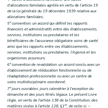
Art.
22/2
d'allocations familiales agréée en vertu de l'article 19
Art.
22/3
de la loi générale du 19 décembre 1939 relative aux
Art.
23
allocations familiales;
Art.
24
Art.
25
5° convention: un accord qui définit les rapports
Art.
25/1
financiers et administratifs entre des établissements,
Art.
25/2
services, institutions ou prestataires et les
Art.
25/3
Art.
25/4
bénéficiaires de l'assurance obligatoire soins de santé
Chapitre
3
Gestion journalière
ainsi que les rapports entre ces établissements,
Art.
26
services, institutions ou prestataires, l'Agence et les
Art.
26/1
organismes assureurs;
Art.
26/2
Art.
26/3
6° convention de revalidation: un accord conclu avec un
Art.
26/4
établissement de rééducation fonctionnelle ou de
Art.
26/5
réadaptation professionnelle ou avec un centre de
Art.
26/6
Titre
III
Personnel
soins multidisciplinaire coordonné;
Art.
27
7° jours ouvrables: jours calendrier à l'exception du
Art.
27/1
dimanche et des jours fériés légaux. Le présent Livre
Titre
IV
Ressources, budget, comptabilité et comptes
Art.
28
règle, en vertu de l'article 138 de la Constitution, des
Art.
28/1
er
matières visées à l'article 128, §1
, de celle-ci.
–