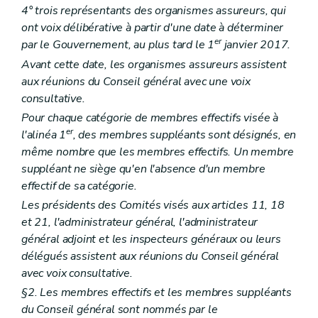
Art. 142
4° trois représentants des organismes assureurs, qui
Section 3
Subventionnement
ont voix délibérative à partir d'une date à déterminer
Art. 143
er
par le Gouvernement, au plus tard le 1
janvier 2017.
Art. 144
Section 4
Volontariat
Avant cette date, les organismes assureurs assistent
Art. 145
aux réunions du Conseil général avec une voix
Art. 146
consultative.
Titre VI
Aide à l'intégration socio-professionnelle
er
Chapitre I
Définitions
Pour chaque catégorie de membres effectifs visée à
Art. 147
er
l'alinéa 1
, des membres suppléants sont désignés, en
Chapitre II
Subventionnement
même nombre que les membres effectifs. Un membre
Art. 148
Art. 149
suppléant ne siège qu'en l'absence d'un membre
Titre VII
Aide aux gens du voyage
effectif de sa catégorie.
Art. 149/1
Les présidents des Comités visés aux articles 11, 18
Art. 149/2
et 21, l'administrateur général, l'administrateur
Chapitre II
Accueil des gens du voyage
re
Section 1
Missions de l'organisme spécialisé en accueil des gens du voyage
général adjoint et les inspecteurs généraux ou leurs
Art. 149/3
délégués assistent aux réunions du Conseil général
Section 2
Reconnaissance de l'organisme spécialisé en accueil des gens du voyage
avec voix consultative.
Art. 149/4
Art. 149/5
§2. Les membres effectifs et les membres suppléants
Art. 149/6
du Conseil général sont nommés par le
Art. 149/7