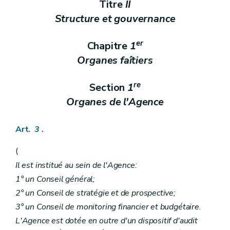
Titre
II
Chapitre V
Subventionnement et programmation des maisons d'accueil et des maisons de vie communautaire
re
Section 1
Programmation
Structure et gouvernance
Art. 114
Section 2
Subventionnement
er
Chapitre
1
Art. 115
Art. 116
Organes faîtiers
Art. 117
Titre III
Médiation de dettes
er
Chapitre I
Institutions pratiquant la médiation de dettes
re
Section
1
re
Section 1
Disposition générale
Organes de l'Agence
Art. 118
Section 2
Agrément
Art. 119
Art.
3
.
Art. 120
Art. 121
(
Art. 122
Art. 123
Il est institué au sein de l'Agence:
Art. 124
1° un Conseil général;
Art. 125
Art. 126
2° un Conseil de stratégie et de prospective;
Section 3
Programmation et subventionnement
3° un Conseil de monitoring financier et budgétaire.
Art. 127
Art. 128
L'Agence est dotée en outre d'un dispositif d'audit