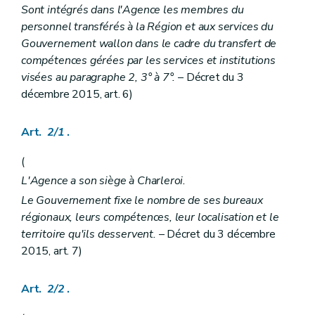
Sont intégrés dans l'Agence les membres du
re
Section 1
Agrément
re
Sous-section 1
Conditions
personnel transférés à la Région et aux services du
Art. 65/4
Gouvernement wallon dans le cadre du transfert de
Art. 65/5
compétences gérées par les services et institutions
Art. 65/6
visées au paragraphe 2, 3° à 7°.
– Décret du 3
Sous-section 2
Procédure.
Art. 65/7
décembre 2015, art. 6)
Art. 65/8
Art. 65/9
Art.
2/1
.
Section 2
Subventionnement
Art. 65/10
Section 3
Volontariat
(
Art. 65/11
L'Agence a son siège à Charleroi.
Section 4
Sanctions
Art. 65/12
Le Gouvernement fixe le nombre de ses bureaux
Titre II
Accueil, hébergement et accompagnement des personnes en difficultés sociales
régionaux, leurs compétences, leur localisation et le
er
Chapitre I
Définitions et missions
territoire qu'ils desservent.
– Décret du 3 décembre
re
Section 1
Définitions
2015, art. 7)
Art. 66
Section 2
Missions
Art. 67
Art.
2/2
.
Art. 68
Art. 69