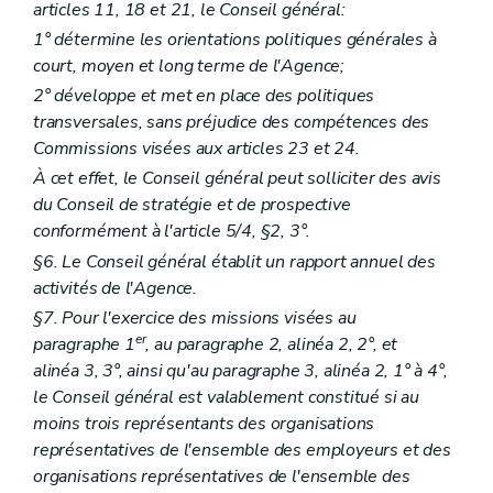
articles 11, 18 et 21, le Conseil général:
Art. 218/6
Art. 218/7
1° détermine les orientations politiques générales à
Art. 218/8
court, moyen et long terme de l'Agence;
Art. 218/9
2° développe et met en place des politiques
Art. 218/10
Art. 218/11
transversales, sans préjudice des compétences des
Section 6
Évaluation Contrôle - Sanctions
Commissions visées aux articles 23 et 24.
Art. 218/12
À cet effet, le Conseil général peut solliciter des avis
Art. 218/13
du Conseil de stratégie et de prospective
Art. 218/14
Art. 218/15
conformément à l'article 5/4, §2, 3°.
Art. 218/16
§6. Le Conseil général établit un rapport annuel des
Art. 218/17
activités de l'Agence.
Art. 218/18
Chapitre III
Fédérations de centres de planning familial
§7. Pour l'exercice des missions visées au
Art. 218/19
er
paragraphe 1
, au paragraphe 2, alinéa 2, 2°, et
Chapitre IV
Dispositions transitoires
alinéa 3, 3°, ainsi qu'au paragraphe 3, alinéa 2, 1° à 4°,
Art. 218/20
Art. 218/21
le Conseil général est valablement constitué si au
Art. 218/22
moins trois représentants des organisations
Titre III
Services d'aide aux familles et aux aînés
représentatives de l'ensemble des employeurs et des
er
Chapitre I
Définitions
organisations représentatives de l'ensemble des
Art. 219