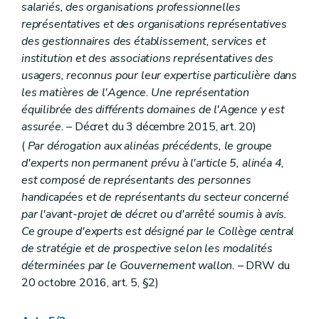
salariés, des organisations professionnelles
Chapitre V
Obligations relatives au prix
représentatives et des organisations représentatives
Art. 342
Art. 343
des gestionnaires des établissement, services et
Art. 344
institution et des associations représentatives des
Chapitre VI
Programmation et accords de principe
usagers, reconnus pour leur expertise particulière dans
re
Section 1
Programmation
Art. 345
les matières de l'Agence. Une représentation
Art. 346
équilibrée des différents domaines de l'Agence y est
Art. 347
assurée.
– Décret du 3 décembre 2015, art. 20)
Section 2
Accord de principe
Art. 348
(
Par dérogation aux alinéas précédents, le groupe
Art. 349
d'experts non permanent prévu à l'article 5, alinéa 4,
Art. 350
est composé de représentants des personnes
Art. 351
handicapées et de représentants du secteur concerné
Chapitre VII
Titre de fonctionnement
re
Section 1
Procédure d'octroi
par l'avant-projet de décret ou d'arrêté soumis à avis.
Art. 352
Ce groupe d'experts est désigné par le Collège central
Art. 353
de stratégie et de prospective selon les modalités
Art. 354
déterminées par le Gouvernement wallon.
– DRW du
Art. 355
Art. 356
20 octobre 2016, art. 5, §2)
Art. 357
Section 2
Normes de fonctionnement