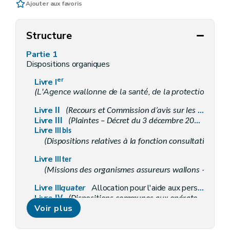
Ajouter aux favoris
Structure
Partie 1
Dispositions organiques
er
Livre I
(L'Agence wallonne de la santé, de la protection socia
Livre
II
(Recours et Commission d’avis sur les recours – Décret du 3 décembre 2015, art. 109)
Livre
III
(Plaintes – Décret du 3 décembre 2015, art. 111)
Livre
III bis
(Dispositions relatives à la fonction consultative dans
Livre
III ter
(Missions des organismes assureurs wallons – Décret
Livre III
quater
Allocation pour l'aide aux personnes âgées
Livre
IV
(Dispositions communes aux opérateurs de la politique de l'Action sociale et de la Santé visés dans la deuxième partie du Code – Décret du 3 décembre 2015, art. 114)
Partie
Voir plus
2
Dispositions sectorielles