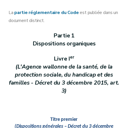
Livre
préliminaire
(Promotion de la santé, en ce compris la prévention – 
La
partie réglementaire du Code
est publiée dans un
document distinct.
er
Livre
1
Action sociale
Partie 1
Livre
II
Dispositions organiques
(Intégration des personnes étrangères
– Décret du 8 
Livre
er
Livre I
III
Livre
IV
(L'Agence wallonne de la santé, de la
Intégration des personnes handicapées
protection sociale, du handicap et des
Livre
V
Aide aux aînés
familles - Décret du 3 décembre 2015, art.
Livre
VI
Santé
3)
Livre
VII
(Aide aux personnes LGBT – Décret du 11 avril 2014, 
Livre
VIII
(Les maisons d’hébergement collectif de personnes e
Titre premier
Partie
3
Dispositions transitoires
(Dispositions générales – Décret du 3 décembre