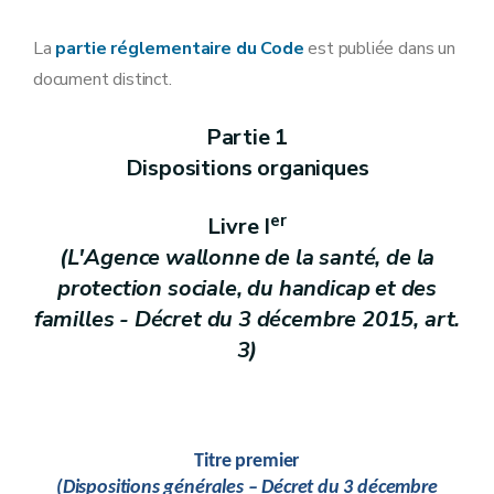
Partie
2
Dispositions sectorielles
La
partie réglementaire du Code
est publiée dans un
Livre
document distinct.
préliminaire
(Prévention et promotion de la santé – Décret du 2 ma
Partie 1
er
Livre
1
Action sociale
Dispositions organiques
Livre
II
er
Livre I
(Intégration des personnes étrangères
– Décret du 8 
(L'Agence wallonne de la santé, de la
Livre
III
Livre
protection sociale, du handicap et des
IV
Intégration des personnes handicapées
familles - Décret du 3 décembre 2015, art.
3)
Livre
V
Aide aux aînés
Livre
VI
Santé
Livre
VII
(Aide aux personnes LGBT – Décret du 11 avril 2014, 
Livre
VIII
Titre premier
(Les maisons d’hébergement collectif de personnes e
(Dispositions générales – Décret du 3 décembre