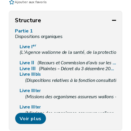
Ajouter aux favoris
Structure
Partie 1
Dispositions organiques
er
Livre I
(L'Agence wallonne de la santé, de la protection socia
Livre
II
(Recours et Commission d’avis sur les recours – Décret du 3 décembre 2015, art. 109)
Livre
III
(Plaintes – Décret du 3 décembre 2015, art. 111)
Livre
III bis
(Dispositions relatives à la fonction consultative dans
Livre
III ter
(Missions des organismes assureurs wallons – Décret
Livre
III ter
(Missions des organismes assureurs wallons – Décret
Voir plus
Livre III
quater
Allocation pour l'aide aux personnes âgées
Livre
IV
(Dispositions communes aux opérateurs de la politique de l'Action sociale et de la Santé visés dans la deuxième partie du Code – Décret du 3 décembre 2015, art. 114)