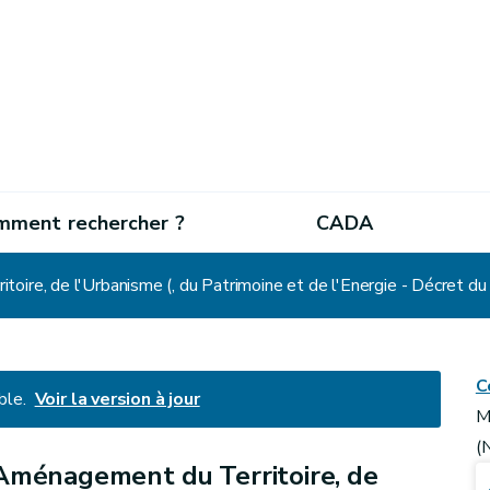
mment rechercher ?
CADA
ire, de l'Urbanisme (, du Patrimoine et de l'Energie - Décret du 1
C
ble.
Voir la version à jour
M
(
Aménagement du Territoire, de