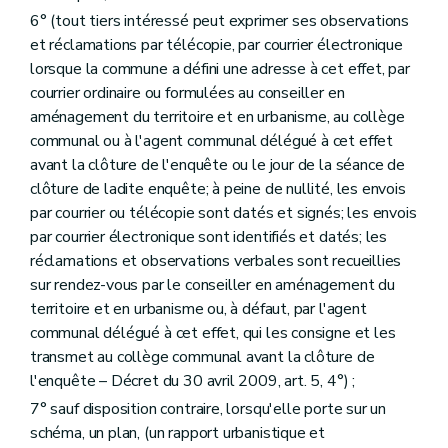
Section 11
Des permis en relation avec d'autres polices administratives
6° (tout tiers intéressé peut exprimer ses observations
Art. 130
et réclamations par télécopie, par courrier électronique
Art. 131
Art. 132
lorsque la commune a défini une adresse à cet effet, par
Art. 132
bis
courrier ordinaire ou formulées au conseiller en
Section 12
Des dispositions diverses
aménagement du territoire et en urbanisme, au collège
Art. 133
communal ou à l'agent communal délégué à cet effet
Art. 134
Art. 135
avant la clôture de l'enquête ou le jour de la séance de
Art. 136
clôture de ladite enquête; à peine de nullité, les envois
Art. 136
bis
par courrier ou télécopie sont datés et signés; les envois
Art. 137
par courrier électronique sont identifiés et datés; les
Art. 138
Art. 139
réclamations et observations verbales sont recueillies
Chapitre IV
Des dispositions particulières aux équipements touristiques
sur rendez-vous par le conseiller en aménagement du
Section première
Des dispositions générales
territoire et en urbanisme ou, à défaut, par l'agent
Art. 140
communal délégué à cet effet, qui les consigne et les
Section 2
De l'établissement des villages de vacances
Sous-section première
Des dispositions générales
transmet au collège communal avant la clôture de
Art. 141
l'enquête – Décret du 30 avril 2009, art. 5, 4°) ;
Sous-section 2
Des conditions d'établissement des villages de vacances
7° sauf disposition contraire, lorsqu'elle porte sur un
Art. 142
Sous-section 3
Du dossier de village de vacances
schéma, un plan, (un rapport urbanistique et