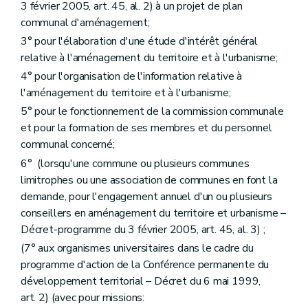
Section 3
Des actes et travaux d'impact limité au sens de l'article
3 février 2005, art. 45, al. 2) à un projet de plan
127, §4, alinéa 2, 1°
communal d'aménagement;
Art. 264
3° pour l'élaboration d'une étude d'intérêt général
Section 4
Des actes et travaux dispensés du concours d'un architecte
Art. 265
relative à l'aménagement du territoire et à l'urbanisme;
Chapitre IV
bis
Des arbres et des haies remarquables
4° pour l'organisation de l'information relative à
Art. 266
l'aménagement du territoire et à l'urbanisme;
Art. 267
Art. 268
5° pour le fonctionnement de la commission communale
Art. 269
et pour la formation de ses membres et du personnel
Art. 270
communal concerné;
Chapitre IV
ter
De la liste des modifications d'utilisation de bâtiments subordonnées à permis
Art. 271
6° (lorsqu'une commune ou plusieurs communes
Chapitre IV
quater
(De la liste des actes et travaux visés à l'article 140 - AGW du 14 novembre 2007, art. 1
limitrophes ou une association de communes en font la
Art. 271
bis
demande, pour l'engagement annuel d'un ou plusieurs
Chapitre V
Des fonctionnaires délégués pour l'application des articles 42, 43, 45, 48 et 50 à 55 (lire articles 84, 89, 99, 107 à 109, 115, 116, 118 et 127)
conseillers en aménagement du territoire et urbanisme –
Art. 272
Art. 273
Décret-programme du 3 février 2005, art. 45, al. 3) ;
Chapitre VI
(
De la liste des personnes de droit public et des actes et travaux d'utilité publique pour laquelle les permis d'urbanisme et de lotir sont délivrés par le Gouvernement ou le fonctionnaire délégué (... – AGW du 17 juillet 2003, art. 2, §1
(7° aux organismes universitaires dans le cadre du
Art. 274
programme d'action de la Conférence permanente du
Art. 274
bis
Art. 275 et 276
développement territorial – Décret du 6 mai 1999,
Art. 277 et 278
art. 2) (avec pour missions:
Chapitre VI
bis
(Des conditions dans lesquelles une personne physique ou morale, privée ou publique, ou une association de personnes physiques peut être chargée de l'élaboration ou de la révision des schémas, des plans d'aménagement (... – AGW du 30 juin 2009, art. 5, al. 1