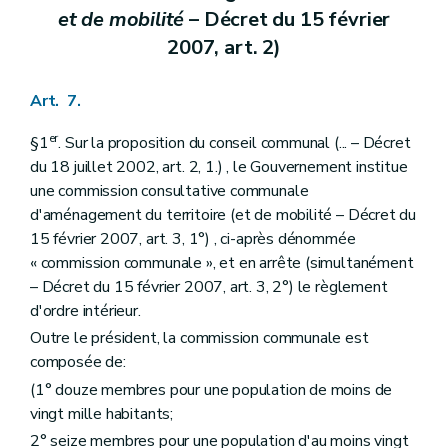
Section 4
(
De la requalification
– Décret du 11 avril 2014, art. 4)
et de mobilité
– Décret du 15 février
Art. 205
2007, art. 2)
Art.
205/1
Section 5
Des effets des mesures de protection
Art. 206
Art. 7.
Art. 207
Art. 208
er
§1
. Sur la proposition du conseil communal (... – Décret
Section 6
Des zones de protection
Art. 209
du 18 juillet 2002, art. 2, 1.) , le Gouvernement institue
Section
6/1
Du patrimoine mondial et des structures de gestion
une commission consultative communale
Art.
209/1
d'aménagement du territoire (et de mobilité – Décret du
re
Sous-section
1
Du Comité wallon du patrimoine mondial
15 février 2007, art. 3, 1°) , ci-après dénommée
Art.
209/2
Art.
209/3
« commission communale », et en arrête (simultanément
Sous-section
2
Des plans de gestion
– Décret du 15 février 2007, art. 3, 2°) le règlement
Art.
209/4
d'ordre intérieur.
Art.
209/5
Section 7
Des écussons et des panneaux
Outre le président, la commission communale est
Art. 210
composée de:
Chapitre II
Des mesures de prévention et de restauration
(1° douze membres pour une population de moins de
Section première
Des dispositions générales
Art. 211
vingt mille habitants;
Section 2
De la prévention
2° seize membres pour une population d'au moins vingt