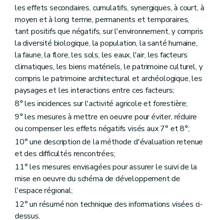
Art. 382
les effets secondaires, cumulatifs, synergiques, à court, à
Art. 383
moyen et à long terme, permanents et temporaires,
Chapitre XIII
(De la forme des décisions prises, en matière de permis d'urbanisme, de permis d'urbanisation et de modifications de permis d'urbanisation et de permis de lotir, en application de l'article
tant positifs que négatifs, sur l'environnement, y compris
118
la diversité biologique, la population, la santé humaine,
– AGW du 3 juin 2010, art. 2 )
la faune, la flore, les sols, les eaux, l'air, les facteurs
Art. 384
Art. 385
climatiques, les biens matériels, le patrimoine culturel, y
Art. 386
compris le patrimoine architectural et archéologique, les
Chapitre XIV
(De la forme des décisions prises, en matière de permis d'urbanisme, de permis d'urbanisation et de modifications de permis d'urbanisation et de permis de lotir, en application des articles
paysages et les interactions entre ces facteurs;
121
8° les incidences sur l'activité agricole et forestière;
et
127
9° les mesures à mettre en oeuvre pour éviter, réduire
– AGW du 3 juin 2010, art. 3 )
ou compenser les effets négatifs visés aux 7° et 8°;
Art. 387
10° une description de la méthode d'évaluation retenue
Art. 388
et des difficultés rencontrées;
Art. 388/1
Art. 388/2
11° les mesures envisagées pour assurer le suivi de la
Art. 388/3
mise en oeuvre du schéma de développement de
Art. 388/4
l'espace régional;
Art. 388/5
12° un résumé non technique des informations visées ci-
Chapitre XV
Des fonctionnaires délégués pour l'application des articles 67, 69, 70, 71 et 77 (lire « articles 155, §2, 157, 158, 159 et 165 »)
Art. 389
dessus.