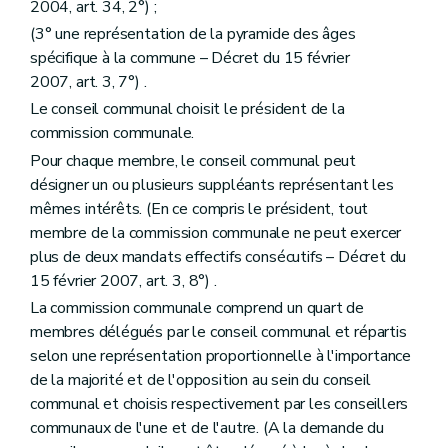
2004, art. 34, 2°) ;
Art. 236
Art. 237
(3° une représentation de la pyramide des âges
Livre IV
Dispositions relatives à la performance énergétique des bâtiments
spécifique à la commune – Décret du 15 février
Titre premier
Définitions
2007, art. 3, 7°) .
Art. 237/1
Titre II
Champ d'application
Le conseil communal choisit le président de la
Art. 237/2
commission communale.
Titre III
Méthode de calcul de la performance énergétique des bâtiments
Art. 237/3
Pour chaque membre, le conseil communal peut
Art. 237/4
désigner un ou plusieurs suppléants représentant les
Art. 237/5
mêmes intérêts. (En ce compris le président, tout
Art. 237/6
membre de la commission communale ne peut exercer
Art. 237/7
Art. 237/8
plus de deux mandats effectifs consécutifs – Décret du
Titre IV
Exigences de performance énergétique des bâtiments
15 février 2007, art. 3, 8°) .
Chapitre premier
Champ d'application
La commission communale comprend un quart de
Art. 237/9
Art. 237/10
membres délégués par le conseil communal et répartis
Art. 237/11
selon une représentation proportionnelle à l'importance
Chapitre II
Détermination des exigences minimales de performance énergétique
de la majorité et de l'opposition au sein du conseil
Art. 237/12
communal et choisis respectivement par les conseillers
Art. 237/13
Art. 237/14
communaux de l'une et de l'autre. (A la demande du
Art. 237/15