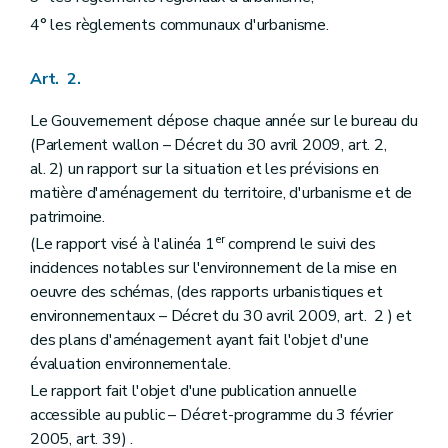
Art. 53
4° les règlements communaux d'urbanisme.
Section 5
Elaboration et révision par le Gouvernement
Art. 54
Art. 55
Art. 2.
Art. 56
Section 6
Effets du plan communal d'aménagement
Le Gouvernement dépose chaque année sur le bureau du
Art. 57
Art. 57
bis
(Parlement wallon – Décret du 30 avril 2009, art. 2,
Section 7
Abrogation du plan communal d'aménagement
al. 2) un rapport sur la situation et les prévisions en
Art. 57
ter
matière d'aménagement du territoire, d'urbanisme et de
Chapitre IV
Des expropriations et des indemnités
patrimoine.
Art. 58
Art. 59
er
(Le rapport visé à l'alinéa 1
comprend le suivi des
Art. 60
incidences notables sur l'environnement de la mise en
Art. 61
oeuvre des schémas, (des rapports urbanistiques et
Art. 62
Art. 63
environnementaux – Décret du 30 avril 2009, art. 2 ) et
Art. 64
des plans d'aménagement ayant fait l'objet d'une
Art. 65
évaluation environnementale.
Art. 66
Art. 67
Le rapport fait l'objet d'une publication annuelle
Art. 68
accessible au public – Décret-programme du 3 février
Art. 69
2005, art. 39) .
Art. 70