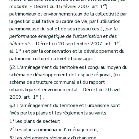
Art. 39
er
Art. 39
bis
mobilité,
– Décret du 15 février 2007, art. 1
)
Art. 40
patrimoniaux et environnementaux de la collectivité par
Art. 41
la gestion qualitative du cadre de vie, par l'utilisation
Section 4
Procédure d'élaboration
parcimonieuse du sol et de ses ressources (
, par la
Art. 42
Art. 42
bis
performance énergétique de l'urbanisation et des
Art. 43
er
bâtiments
- Décret du 20 septembre 2007, art. 1
,
Art. 44
er
al. 1
) et par la conservation et le développement du
Art. 45
patrimoine culturel, naturel et paysager.
Section 5
Procédure et prescriptions de révision
Art. 46
§2. L'aménagement du territoire est conçu au moyen du
Chapitre III
Du plan communal d'aménagement
schéma de développement de l'espace régional, (du
Section première
Généralités
schéma de structure communal et du rapport
Art. 47
Section 2
Contenu
urbanistique et environnemental – Décret du 30 avril
Art. 48
er
2009, art. 1
) .
Art. 49
§3. L'aménagement du territoire et l'urbanisme sont
Section 3
Procédure d'élaboration
Art. 49
bis
fixés par les plans et les règlements suivants:
Art. 50
1° les plans de secteur;
Art. 51
2° les plans communaux d'aménagement;
Art. 52
Section 4
Procédure de révision
3° les règlements régionaux d'urbanisme;