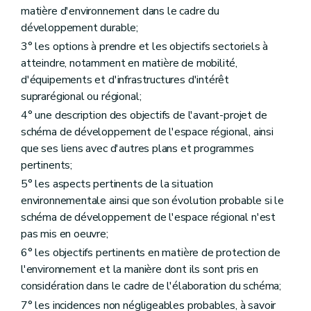
Sous-section 2
Des demandes ne nécessitant pas l'avis conforme du fonctionnaire délégué
matière d'environnement dans le cadre du
Art. 328
Sous-section 3
Des modifications d'un permis de lotir
développement durable;
Art. 329
3° les options à prendre et les objectifs sectoriels à
Chapitre XI
(Des demandes de permis d'urbanisme, de permis de lotir et de certificats d'urbanisme soumises à une enquête publique et des modalités de ces enquêtes publiques
atteindre, notamment en matière de mobilité,
Section première
Des demandes de permis d'urbanisme, de permis de lotir et de certificats d'urbanisme soumises à une enquête publique
d'équipements et d'infrastructures d'intérêt
Art. 330
Art. 331
suprarégional ou régional;
Section 2
Des modalités des enquêtes publiques
4° une description des objectifs de l'avant-projet de
Art. 332
schéma de développement de l'espace régional, ainsi
Art. 333
Art. 334
que ses liens avec d'autres plans et programmes
Art. 335
pertinents;
Art. 336
5° les aspects pertinents de la situation
Art. 337
Art. 338
environnementale ainsi que son évolution probable si le
Art. 339
schéma de développement de l'espace régional n'est
Art. 340
pas mis en oeuvre;
Art. 341
Art. 342
6° les objectifs pertinents en matière de protection de
Art. 343
l'environnement et la manière dont ils sont pris en
Art. 344 à 380
considération dans le cadre de l'élaboration du schéma;
Chapitre XII
(De la forme des décisions prises, en matière de permis d'urbanisme, de permis d'urbanisation et de modifications de permis d'urbanisation et de permis de lotir par le collège communal – AGW du 3 juin 2010, art. 1
Art. 381
7° les incidences non négligeables probables, à savoir