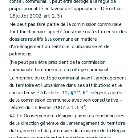
conseil communal, il peut être dérogé à la règle de
Chapitre III
Etude de faisabilité technique, environnementale et économique
proportionnalité en faveur de l'opposition – Décret du
Art. 237/16
18 juillet 2002, art. 2, 3.) .
Art. 237/17
Chapitre IV
Missions du déclarant, du responsable P.E.B. et de l'auteur de l'étude de faisabilité technique, environnementale et économique
Ne peut pas faire partie de la commission communale
Art. 237/18
tout fonctionnaire appelé à instruire ou à statuer sur des
Art. 237/19
dossiers relatifs à la commune en matière
Art. 237/20
Chapitre V
Procédures
d'aménagement du territoire, d'urbanisme et de
Section première
Bâtiments pour lesquels une étude de faisabilité technique, environnementale et économique est requise
patrimoine.
Art. 237/21
(Ne peut pas être président de la commission
Art. 237/22
Section 2
Bâtiments pour lesquels une étude de faisabilité technique, environnementale et économique n'est pas requise
communale tout membre du collège communal.
Art. 237/23
Le membre du collège communal ayant l'aménagement
Art. 237/24
du territoire et l'urbanisme dans ses attributions et le
Section 3
Autres bâtiments
er
Art. 237/25
conseiller visé à l'article
12, §1
, 6°
, siègent auprès
Section 4
Modalités
de la commission communale avec voix consultative –
Art. 237/26
Décret du 15 février 2007, art. 3, 9°) .
Titre V
Certificat de performance énergétique des bâtiments
§4. Le Gouvernement désigne, parmi les fonctionnaires
Chapitre premier
Champ d'application
Art. 237/27
de la direction générale de l'aménagement du territoire,
Art. 237/28
du logement et du patrimoine du ministère de la Région
Art. 237/29