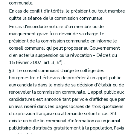
communale.
Art. 221
quater
Art. 222
En cas de conflit d'intérêts, le président ou tout membre
Sous-section 3
Ressources
quitte la séance de la commission communale.
Art. 223
Art. 224
En cas d'inconduite notoire d'un membre ou de
Sous-section 4
Gestion de l'Institut
manquement grave à un devoir de sa charge, le
Art. 225
président de la commission communale en informe le
Sous-section 5
Commission consultative
conseil communal qui peut proposer au Gouvernement
Art. 226
Art. 227
d'en acter la suspension ou la révocation – Décret du
Sous-section 6
Personnel
15 février 2007, art. 3, 5°) .
Art. 228
§3. Le conseil communal charge le collège des
Art. 229
Chapitre III
Des indemnités
bourgmestre et échevins de procéder à un appel public
Art. 230
aux candidats dans le mois de sa décision d'établir ou de
Titre III
Du petit patrimoine populaire
renouveler la commission communale. L'appel public aux
Art. 231
candidatures est annoncé tant par voie d'affiches que par
Titre IV
De l'archéologie
Chapitre premier
Des définitions
un avis inséré dans les pages locales de trois quotidiens
Art. 232
d'expression française ou allemande selon le cas. S'il
Chapitre II
Des mesures de protection
existe un bulletin communal d'information ou un journal
Art. 233
publicitaire distribués gratuitement à la population, l'avis
Art. 234