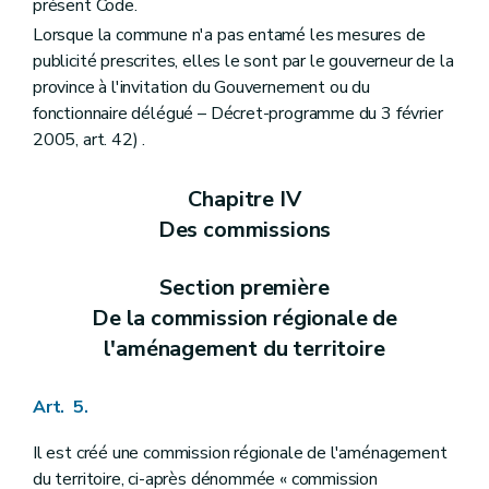
présent Code.
Art. 159
bis
Titre VII
Des dispositions fiscales
Lorsque la commune n'a pas entamé les mesures de
Art. 160
publicité prescrites, elles le sont par le gouverneur de la
Titre VIII
Dispositions abrogatoires et transitoires des lois du 29 mars 1962 et du 22 décembre 1970
province à l'invitation du Gouvernement ou du
Art. 161
Art. 162
fonctionnaire délégué – Décret-programme du 3 février
Art. 163
2005, art. 42) .
Art. 164
Art. 165
Chapitre IV
Art. 166
Livre II
Dispositions relatives à l'aménagement du territoire et à l'urbanisme opérationnels
Des commissions
Titre premier
Des dispositions générales
Chapitre premier
Des sites à réaménager
Art. 167
Section première
Art. 168
De la commission régionale de
Art. 169
Art. 170
l'aménagement du territoire
Art. 171
Chapitre II
De la revitalisation urbaine
Art. 172
Art. 5.
Chapitre III
De la rénovation urbaine
Art. 173
Il est créé une commission régionale de l'aménagement
Chapitre IV
Des zones d'initiatives privilégiées
du territoire, ci-après dénommée « commission
Art. 174