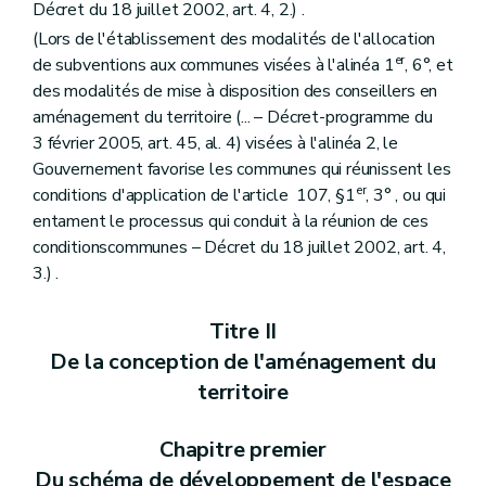
Art. 291
Décret du 18 juillet 2002, art. 4, 2.) .
Section 3
Des dispositions communes
(Lors de l'établissement des modalités de l'allocation
Art. 292
er
de subventions aux communes visées à l'alinéa 1
, 6°, et
Art. 293
Art. 294
des modalités de mise à disposition des conseillers en
Art. 295
aménagement du territoire (... – Décret-programme du
Art. 296
3 février 2005, art. 45, al. 4) visées à l'alinéa 2, le
Art. 297
Gouvernement favorise les communes qui réunissent les
Art. 298
Art. 299
er
conditions d'application de l'article 107, §1
, 3° , ou qui
Art. 300
entament le processus qui conduit à la réunion de ces
Art. 301
conditionscommunes – Décret du 18 juillet 2002, art. 4,
Art. 302
Art. 303
3.) .
Art. 304
Art. 305
Titre II
Art. 306
Chapitre VIII
De la composition du dossier de demande de permis d'exécution de travaux techniques
De la conception de l'aménagement du
Art. 307
territoire
Art. 308
Art. 309
Art. 310
Chapitre premier
Chapitre IX
(De la composition de la demande de permis d'urbanisation ou de la demande de modification du permis d'urbanisation – AGW du 30 juin 2009, art. 1
Du schéma de développement de l'espace
Art. 311