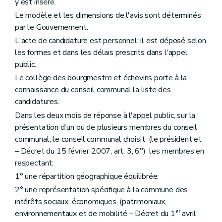
Art. 235
y est inséré.
Art. 236
Le modèle et les dimensions de l'avis sont déterminés
Chapitre III
Des sondages archéologiques et des fouilles
par le Gouvernement.
Art. 237
Art. 238
L'acte de candidature est personnel; il est déposé selon
Art. 239
les formes et dans les délais prescrits dans l'appel
Art. 240
public.
Art. 241
Art. 242
Le collège des bourgmestre et échevins porte à la
Art. 243
connaissance du conseil communal la liste des
Art. 244
candidatures.
Chapitre IV
Des sondages archéologiques et des fouilles d'utilité publique
Art. 245
Dans les deux mois de réponse à l'appel public, sur la
Art. 246
présentation d'un ou de plusieurs membres du conseil
Art. 247
communal, le conseil communal choisit (le président et
Art. 248
Chapitre V
Des découvertes fortuites
– Décret du 15 février 2007, art. 3, 6°) les membres en
Art. 249
respectant:
Chapitre VI
Des subventions
1° une répartition géographique équilibrée;
Art. 250
Art. 251
2° une représentation spécifique à la commune des
Chapitre VII
Des indemnités
intérêts sociaux, économiques, (patrimoniaux,
Art. 252
er
environnementaux et de mobilité – Décret du 1
avril
er
Titre
(V – Décret du 1
juillet 1993, art. 3) . - Dispositions transitoires