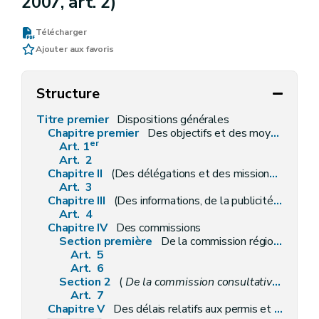
2007, art. 2)
Télécharger
Ajouter aux favoris
Structure
Titre premier
Dispositions générales
Chapitre premier
Des objectifs et des moyens
er
Art. 1
Art. 2
Chapitre II
(Des délégations et des missions déléguées par le Gouvernement – Décret du 30 avril 2009, art. 3)
Art. 3
Chapitre III
(Des informations, de la publicité, des enquêtes publiques et des consultations – Décret-programme du 3 février 2005, art. 41)
Art. 4
Chapitre IV
Des commissions
Section première
De la commission régionale de l'aménagement du territoire
Art. 5
Art. 6
Section 2
(
De la commission consultative communale d'aménagement du territoire et de mobilité
Art. 7
Chapitre V
Des délais relatifs aux permis et aux recours