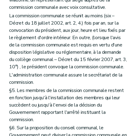
wallonne, un représentant qui siège auprès de la
Chapitre II
Mission du certificateur P.E.B.
Art. 237/30
commission communale avec voix consultative.
Chapitre III
Procédures
La commission communale se réunit au moins (six –
Art. 237/31
Décret du 18 juillet 2002, art. 2, 4.) fois par an, sur la
Titre VI
Dispositions favorisant la performance énergétique des bâtiments
convocation du président, aux jour, heure et lieu fixés par
Art. 237/32
Art. 237/33
le règlement d'ordre intérieur. En outre, (lorsque l'avis
Art. 237/34
de la commission communale est requis en vertu d'une
Titre VII
Sanctions
disposition législative ou réglementaire, à la demande
Chapitre premier
Du retrait de l'agrément
Art. 237/35
du collège communal – Décret du 15 février 2007, art. 3,
Chapitre II
Des amendes administratives
10°) , le président convoque la commission communale.
Art. 237/36
L'administration communale assure le secrétariat de la
Art. 237/37
commission.
Art. 237/38
Art. 237/39
§5. Les membres de la commission communale restent
Livre IV
Des mesures d'exécution
en fonction jusqu'à l'installation des membres qui leur
er
Titre premier
Des mesures d'exécution du livre I
succèdent ou jusqu'à l'envoi de la décision du
Chapitre premier
De la composition et des modalités de fonctionnement des commissions d'aménagement du territoire
Section première
De la commission régionale et de ses sections – Décret du 27 novembre 1997, art. 4, 2., al. 2)
Gouvernement rapportant l'arrêté instituant la
Section
Constitution
commission.
Art. 238
§6. Sur la proposition du conseil communal, le
Section
Siège
Art. 239
Gouvernement peut diviser la commission communale en