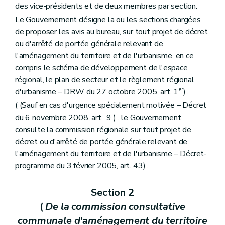
Art. 187
des vice-présidents et de deux membres par section.
Chapitre III
Missions, structures et fonctionnement de la Commission
Le Gouvernement désigne la ou les sections chargées
Art. 188
de proposer les avis au bureau, sur tout projet de décret
Art. 189
Art. 190
ou d'arrêté de portée générale relevant de
Art. 191
l'aménagement du territoire et de l'urbanisme, en ce
Titre II
De la protection, de la prévention, de la restauration
compris le schéma de développement de l'espace
Chapitre premier
Des mesures de protection
Section première
De l'inventaire
régional, le plan de secteur et le règlement régional
Art. 192
er
d'urbanisme – DRW du 27 octobre 2005, art. 1
) .
Section 2
De la liste de sauvegarde
( (Sauf en cas d'urgence spécialement motivée – Décret
Art. 193
du 6 novembre 2008, art. 9 ) , le Gouvernement
Art. 194
Art. 195
consulte la commission régionale sur tout projet de
Section 3
Du classement
décret ou d'arrêté de portée générale relevant de
Art. 196
l'aménagement du territoire et de l'urbanisme – Décret-
Art. 197
Art. 198
programme du 3 février 2005, art. 43) .
Art. 199
Art. 200
Section 2
Art. 201
Art. 202
(
De la commission consultative
Art. 203
communale d'aménagement du territoire
Art. 204