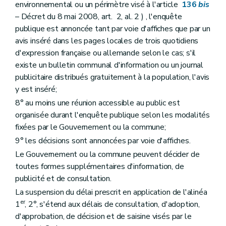
Art. 143
environnemental ou un périmètre visé à l'article
136
bis
Section 3
De l'établissement des parcs résidentiels de week-end
– Décret du 8 mai 2008, art. 2, al. 2 ) , l'enquête
Sous-section première
Des dispositions générales
publique est annoncée tant par voie d'affiches que par un
Art. 144
Sous-section 2
Des conditions d'établissement et de lotissement d'un parc résidentiel de week-end
avis inséré dans les pages locales de trois quotidiens
Art. 145
d'expression française ou allemande selon le cas; s'il
Art. 146
existe un bulletin communal d'information ou un journal
Art. 147
publicitaire distribués gratuitement à la population, l'avis
Art. 148
Sous-section 3
Du dossier de parc résidentiel de week-end
y est inséré;
Art. 149
8° au moins une réunion accessible au public est
Chapitre V
Des certificats d'urbanisme et des renseignements à fournir par les pouvoirs publics et les notaires
organisée durant l'enquête publique selon les modalités
Art. 150
Art. 150
bis
fixées par le Gouvernement ou la commune;
Art. 151
9° les décisions sont annoncées par voie d'affiches.
Art. 152
Titre VI
Des infractions et des sanctions
Le Gouvernement ou la commune peuvent décider de
Art. 153
toutes formes supplémentaires d'information, de
Art. 154
publicité et de consultation.
Art. 155
Art. 156
La suspension du délai prescrit en application de l'alinéa
Art. 157
er
1
, 2°, s'étend aux délais de consultation, d'adoption,
Art. 158
d'approbation, de décision et de saisine visés par le
Art. 159