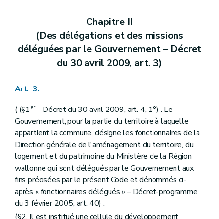
Art. 71
Chapitre V
Du remembrement et du relotissement
Chapitre II
Art. 72
(Des délégations et des missions
Art. 73
Art. 74
déléguées par le Gouvernement – Décret
Art. 75
du 30 avril 2009, art. 3)
Titre IV
Des règlements d'urbanisme
Chapitre premier
Des règlements régionaux d'urbanisme
Art. 76
Art. 3.
Art. 77
Chapitre II
Des règlements communaux d'urbanisme
er
( (§1
– Décret du 30 avril 2009, art. 4, 1°) . Le
Art. 78
Art. 79
Gouvernement, pour la partie du territoire à laquelle
Chapitre III
Des dispositions communes
appartient la commune, désigne les fonctionnaires de la
Art. 80
Direction générale de l'aménagement du territoire, du
Art. 81
logement et du patrimoine du Ministère de la Région
Art. 82
Art. 83
wallonne qui sont délégués par le Gouvernement aux
Titre V
Des permis et certificats d'urbanisme
fins précisées par le présent Code et dénommés ci-
Chapitre premier
Du permis d'urbanisme
après « fonctionnaires délégués » – Décret-programme
Section première
Des actes et travaux soumis à permis d'urbanisme
du 3 février 2005, art. 40) .
Art. 84
Art. 85
(§2. Il est institué une cellule du développement