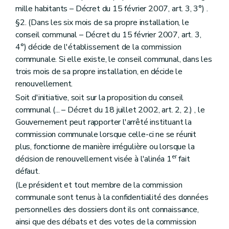
Sous-section première
De la fiche d'état sanitaire
mille habitants – Décret du 15 février 2007, art. 3, 3°) .
Art. 212
Sous-section 2
De l'étude préalable
§2. (Dans les six mois de sa propre installation, le
Art. 213
conseil communal – Décret du 15 février 2007, art. 3,
Sous-section 3
De la maintenance
4°) décide de l'établissement de la commission
Art. 214
communale. Si elle existe, le conseil communal, dans les
Section 3
De la restauration
Art. 215
trois mois de sa propre installation, en décide le
Art.
215
bis
renouvellement.
Art. 216
Soit d'initiative, soit sur la proposition du conseil
Section
3/1
Du certificat de patrimoine
Art.
216/1
communal (... – Décret du 18 juillet 2002, art. 2, 2.) , le
Section 4
De l'Institut du patrimoine wallon
Gouvernement peut rapporter l'arrêté instituant la
Sous-section première
Création
commission communale lorsque celle-ci ne se réunit
Art. 217
plus, fonctionne de manière irrégulière ou lorsque la
Sous-section 2
Objet et missions
Art. 218
er
décision de renouvellement visée à l'alinéa 1
fait
Art. 219
défaut.
Art. 220
(Le président et tout membre de la commission
Art. 220
bis
Art.
220ter
communale sont tenus à la confidentialité des données
Art. 221
personnelles des dossiers dont ils ont connaissance,
Art. 221
bis
ainsi que des débats et des votes de la commission
Art. 221
ter