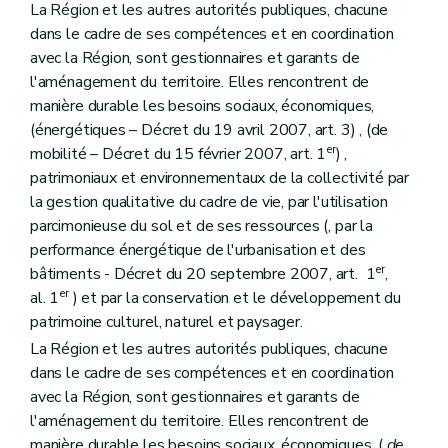
La Région et les autres autorités publiques, chacune
Art. 21
Section 2
Contenu
dans le cadre de ses compétences et en coordination
Art. 22
avec la Région, sont gestionnaires et garants de
Art. 23
l'aménagement du territoire. Elles rencontrent de
Section 3
(Destination et prescriptions générales des zones, tracés de réseaux d'infrastructures principales – Décret du 18 juillet 2002, art. 10)
manière durable les besoins sociaux, économiques,
Art. 24
Art. 25
(énergétiques – Décret du 19 avril 2007, art. 3) , (de
Art. 26
er
mobilité – Décret du 15 février 2007, art. 1
) ,
Art. 27
patrimoniaux et environnementaux de la collectivité par
Art. 28
la gestion qualitative du cadre de vie, par l'utilisation
Art. 29
Art. 30
parcimonieuse du sol et de ses ressources (, par la
Art. 30
bis
performance énergétique de l'urbanisation et des
Art. 31
er
bâtiments - Décret du 20 septembre 2007, art. 1
,
Art. 31
bis
er
Art. 32
al. 1
) et par la conservation et le développement du
Art. 33
patrimoine culturel, naturel et paysager.
Art. 34
La Région et les autres autorités publiques, chacune
Art. 34
bis
dans le cadre de ses compétences et en coordination
Art. 35
Art. 36
avec la Région, sont gestionnaires et garants de
Art. 37
l'aménagement du territoire. Elles rencontrent de
Art. 38
manière durable les besoins sociaux, économiques, (
de