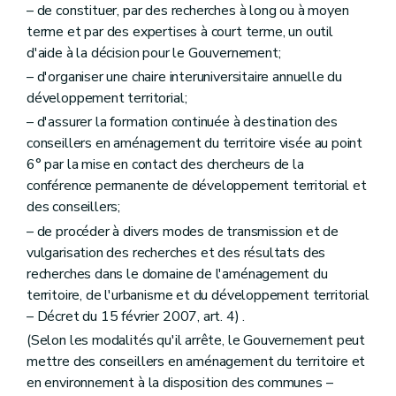
– de constituer, par des recherches à long ou à moyen
Art. 279
Art. 280
terme et par des expertises à court terme, un outil
Art. 281
d'aide à la décision pour le Gouvernement;
Art. 282
– d'organiser une chaire interuniversitaire annuelle du
Art. 283
Art. 283/1
développement territorial;
Art. 283/2
– d'assurer la formation continuée à destination des
Art. 283/3
conseillers en aménagement du territoire visée au point
Art. 283/4
Chapitre VI
ter
De l'évaluation des incidences des plans et programmes dans un contexte transfrontière – AGW du 28 juin 2012, art. 2)
6° par la mise en contact des chercheurs de la
Art. 283/5
conférence permanente de développement territorial et
Chapitre VII
De la composition du dossier de demande de permis d'urbanisme visé au Livre I
des conseillers;
Section première
Des dossiers des demandes de permis pour lesquelles le concours d'un architecte est requis
– de procéder à divers modes de transmission et de
Sous-section première
Du contenu général des dossiers de demande de permis d'urbanisme
Art. 284
vulgarisation des recherches et des résultats des
Art. 285
recherches dans le domaine de l'aménagement du
Art. 286
territoire, de l'urbanisme et du développement territorial
Sous-section 2
Du contenu simplifié de certains dossiers de demande de permis d'urbanisme
Art. 287
– Décret du 15 février 2007, art. 4) .
Art. 288
(Selon les modalités qu'il arrête, le Gouvernement peut
Art. 289
mettre des conseillers en aménagement du territoire et
Section 2
Du dossier des demandes de permis dispensés du concours d'un architecte
en environnement à la disposition des communes –
Art. 290