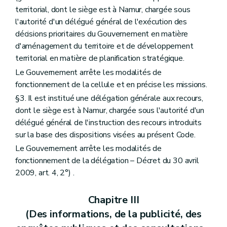
Section 2
Des charges d'urbanisme (... – Décret du 30 avril 2009, art. 41 )
territorial, dont le siège est à Namur, chargée sous
Section 3
De la péremption et de la prorogation du permis d'urbanisme
l'autorité d'un délégué général de l'exécution des
Art. 86
Section 4
Du permis d'urbanisme à durée limitée
décisions prioritaires du Gouvernement en matière
Art. 87
d'aménagement du territoire et de développement
Chapitre II
(Du permis d'urbanisation et du permis d'urbanisme de constructions groupées – Décret du 30 avril 2009, art. 42)
territorial en matière de planification stratégique.
Section première
(Des actes soumis à permis d'urbanisation – Décret du 30 avril 2009, art. 43)
Art. 88
Le Gouvernement arrête les modalités de
Section 2
Des actes soumis à permis d'urbanisme de constructions groupées – Décret du 30 avril 2009, art. 45)
fonctionnement de la cellule et en précise les missions.
Art. 89
§3. Il est institué une délégation générale aux recours,
Section 3
(Des actes non soumis à permis d'urbanisation – Décret du 30 avril 2009, art. 47)
Art. 90
dont le siège est à Namur, chargée sous l'autorité d'un
Art. 91
délégué général de l'instruction des recours introduits
Section 4
(Des effets du permis d'urbanisation et du permis d'urbanisme de constructions groupées – Décret du 30 avril 2009, art. 50)
sur la base des dispositions visées au présent Code.
Art. 92
Art. 93
Le Gouvernement arrête les modalités de
Art. 94
fonctionnement de la délégation – Décret du 30 avril
Art. 95
2009, art. 4, 2°) .
Art. 96
Art. 97
Section 5
(De la péremption du permis d'urbanisation et de la péremption ou de la prorogation du permis d'urbanisme de constructions groupées qui implique l'ouverture, la modification ou la suppression d'une voirie communale – Décret du 30 avril 2009, art. 56)
Chapitre III
Art. 98
(Des informations, de la publicité, des
Art. 99
Art. 100