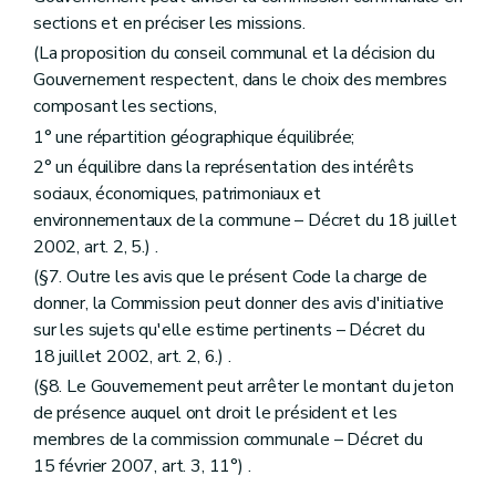
Section
Sections
sections et en préciser les missions.
Art. 240
(La proposition du conseil communal et la décision du
Section
Composition des sections
Art. 241
Gouvernement respectent, dans le choix des membres
Section
Composition de la commission
composant les sections,
Art. 242
1° une répartition géographique équilibrée;
Section
Présidence
Art. 243
2° un équilibre dans la représentation des intérêts
Section
Bureau
sociaux, économiques, patrimoniaux et
Art. 244
environnementaux de la commune – Décret du 18 juillet
Section
Secrétariat
Art. 245
2002, art. 2, 5.) .
Section
Fonctionnement
(§7. Outre les avis que le présent Code la charge de
Art. 246
donner, la Commission peut donner des avis d'initiative
Section
Délibérations
sur les sujets qu'elle estime pertinents – Décret du
Art. 247
Section
Groupe de travail
18 juillet 2002, art. 2, 6.) .
Art. 248
(§8. Le Gouvernement peut arrêter le montant du jeton
Section
Rapport d'activité
de présence auquel ont droit le président et les
Art. 249
Section
Délégation
membres de la commission communale – Décret du
Art. 250
15 février 2007, art. 3, 11°) .
Section 2
De la commission communale et de ses sections – Décret du 27 novembre 1997, art. 4, 2, al. 2)