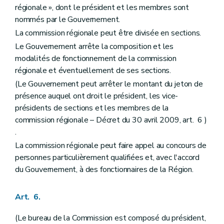
régionale », dont le président et les membres sont
Titre II
Des dispositions particulières
Chapitre premier
Du droit de préemption
nommés par le Gouvernement.
Art. 175
La commission régionale peut être divisée en sections.
Art. 176
Le Gouvernement arrête la composition et les
Art. 177
Art. 178
modalités de fonctionnement de la commission
Art. 179
régionale et éventuellement de ses sections.
Art. 180
(Le Gouvernement peut arrêter le montant du jeton de
Chapitre II
De l'expropriation pour cause d'utilité publique
Art. 181
présence auquel ont droit le président, les vice-
Chapitre III
Des sites de réhabilitation paysagère et environnementale (d'intérêt régional et de la conservation de la beauté des paysages – Décret-programme du 23 février 2006, art. 51)
présidents de sections et les membres de la
Art. 182
commission régionale – Décret du 30 avril 2009, art. 6 )
Chapitre IV
(Du Fonds d'aménagement opérationnel et du Fonds d'assainissement des (sites à réaménager et des ites de réhabilitation paysagère et environnementale – Décret-programme du 23 février 2006, art. 53) – Décret du 20 juillet 2005, art. 2)
Art. 183
.
Art. 183
bis
La commission régionale peut faire appel au concours de
Chapitre V
Des dispositions financières
personnes particulièrement qualifiées et, avec l'accord
Art. 184
du Gouvernement, à des fonctionnaires de la Région.
Livre III
Dispositions relatives au patrimoine
Titre premier
Généralités
Chapitre premier
Intégration du patrimoine dans le cadre de vie de la société contemporaine
Art. 6.
Art. 185
Art. 186
Chapitre II
Définitions
(Le bureau de la Commission est composé du président,