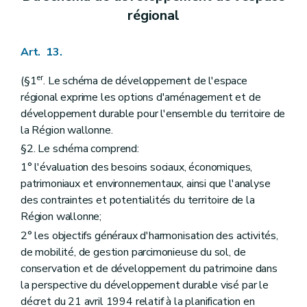
Art. 312
régional
Art. 313
Art. 314
Art. 315
Art. 13.
Chapitre X
De l'instruction des demandes de permis de bâtir et de lotir
Section première
De l'instruction des demandes de permis de bâtir
er
(§1
. Le schéma de développement de l'espace
Sous-section première
Des demandes nécessitant l'avis conforme du fonctionnaire délégué
régional exprime les options d'aménagement et de
Art. 316
Art. 317
développement durable pour l'ensemble du territoire de
Art. 318
la Région wallonne.
Art. 319
§2. Le schéma comprend:
Art. 320
Sous-section 2
Des demandes ne nécessitant pas l'avis du fonctionnaire délégué
1° l'évaluation des besoins sociaux, économiques,
Art. 321
patrimoniaux et environnementaux, ainsi que l'analyse
Art. 322
des contraintes et potentialités du territoire de la
Sous-section 3
Des demandes de dérogations à un permis de lotir ou à un plan particulier d'aménagement
Art. 323
Région wallonne;
Section 2
De l'instruction des demandes de permis de lotir
2° les objectifs généraux d'harmonisation des activités,
Sous-section première
Des demandes nécessitant l'avis conforme du fonctionnaire délégué
de mobilité, de gestion parcimonieuse du sol, de
Art. 324
conservation et de développement du patrimoine dans
Art. 325
Art. 326
la perspective du développement durable visé par le
Art. 327
décret du 21 avril 1994 relatif à la planification en