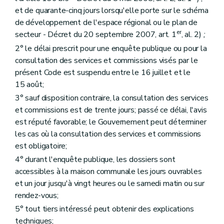
Art. 116
et de quarante-cinq jours lorsqu'elle porte sur le schéma
Section 4
De la décision du collège des bourgmestre et échevins
Art. 117
de développement de l'espace régional ou le plan de
Section 5
De la saisine du fonctionnaire délégué
er
secteur - Décret du 20 septembre 2007, art. 1
, al. 2)
;
Art. 118
2° le délai prescrit pour une enquête publique ou pour la
Section 6
Des recours
Art. 119
consultation des services et commissions visés par le
Art. 120
présent Code est suspendu entre le 16 juillet et le
Art. 121
15 août;
Art. 122
Art. 123
3° sauf disposition contraire, la consultation des services
Section 7
(De la procédure d'évaluation des incidences des projets sur l'environnement – Décret du 30 avril 2009, art. 75)
et commissions est de trente jours; passé ce délai, l'avis
Art. 124
est réputé favorable; le Gouvernement peut déterminer
Art. 125
les cas où la consultation des services et commissions
Art. 126
Section 8
(
Des permis délivrés par le Gouvernement ou le fonctionnaire délégué, de leur introduction et de leur instruction
est obligatoire;
Art. 127
4° durant l'enquête publique, les dossiers sont
Section 9
(Des charges d'urbanisme – Décret du 30 avril 2009, art. 79)
accessibles à la maison communale les jours ouvrables
Art. 128
Section 10
Des voiries communales – Décret du 30 avril 2009, art. 80)
et un jour jusqu'à vingt heures ou le samedi matin ou sur
Art. 129
rendez-vous;
Art. 129
bis
5° tout tiers intéressé peut obtenir des explications
Art. 129
ter
Art. 129
quater
techniques;