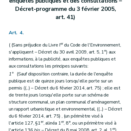
enquêtes publiques et des consultations –
Art. 101
Décret-programme du 3 février 2005,
Section 6
De la modification du permis d'urbanisation – Décret du 30 avril 2009, art. 61)
Art. 102
art. 41)
Art. 103
Art. 104
Art. 105
Art. 4.
Art. 106
Chapitre III
Des demandes de permis, des décisions et des recours
er
( (Sans préjudice du Livre I
du Code de l'Environnement,
Section première
Des autorités compétentes
s'appliquent – Décret du 30 avril 2009, art. 5, 1°) aux
Art. 107
informations, à la publicité, aux enquêtes publiques et
Art. 108
Art. 109
aux consultations les principes suivants:
Section 2
Des dérogations
1°
(Sauf disposition contraire, la durée de l'enquête
Sous-section première
Des dérogations au plan de secteur
publique est de quinze jours lorsqu'elle porte sur un
Art. 110
Art. 111
permis ((...) – Décret du 6 février 2014, art. 75) ; elle est
Art. 112
de trente jours lorsqu'elle porte sur un schéma de
Sous-section 2
Des autres dérogations
structure communal, un plan communal d'aménagement,
Art. 113
un rapport urbanistique et environnemental, ((...) – Décret
Sous-section 3
Des dispositions communes
Art. 114
du 6 février 2014, art. 75) , (un périmètre visé à
Section 3
De l'introduction et de l'instruction de la demande de permis
er
er
l'article 127, §1
, alinéa 1
, 8°, ou un périmètre visé à
Art. 115
er
l'article 136
bis
– Décret du 8 mai 2008, art. 2, al. 1
) ,