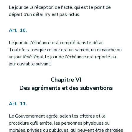
Art. 255/9
Le jour de la réception de l'acte, qui est le point de
Art. 255/10
Section IV
De l'octroi d'une subvention pour l'élaboration ou la révision totale d'un plan communal d'aménagement
départ d'un délai, n'y est pas inclus.
Art. 255/11
Art. 255/12
Art. 10.
Art. 255/13
Art. 255/14
Section V
De l'octroi d'une subvention pour l'élaboration d'une étude d'incidences relative à un projet de plan communal d'aménagement
Le jour de l'échéance est compté dans le délai.
Art. 255/15
Toutefois, lorsque ce jour est un samedi, un dimanche ou
Art. 255/16
un jour férié légal, le jour de l'échéance est reporté au
Art. 255/17
jour ouvrable suivant.
Art. 255/18
Section VI
(De l'octroi d'une subvention pour l'élaboration ou la révision totale d'un programme communal de mise en oeuvre des zones d'aménagement différé
Art. 255/19
Chapitre VI
Art. 255/20
Art. 255/21
Des agréments et des subventions
Art. 255/22
Section VII
De l'octroi d'une subvention pour l'élaboration ou la révision totale concomitante d'un schéma de structure communal et d'un programme communal de mise en oeuvre des zones d'aménagement différé
Art. 255/23
Art. 11.
Art. 255/24
Art. 255/25
Le Gouvernement agrée, selon les critères et la
Art. 255/26
procédure qu'il arrête, les personnes physiques ou
er
Section
(VIII - AGW du 17 juillet 2003, art. 1
)
morales, privées ou publiques, qui peuvent être chargées
Art. 255/ 27 – AGW du 17 juillet 2003, art 1