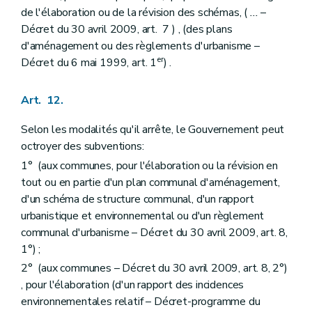
Chapitre premier
quater
(Des Maisons de l'Urbanisme, de la Maison régionale de l'architecture et de l'urbanisme et de la Maison des plus beaux villages de Wallonie – AGW du 15 mai 2008, art. 4, 1°) - De leur mission - De leur agrément - Des subventions
de l'élaboration ou de la révision des schémas, (
...
–
Art. 256/1
Décret du 30 avril 2009, art. 7 ) , (des plans
Art. 256/2
d'aménagement ou des règlements d'urbanisme –
Art. 256/3
er
Décret du 6 mai 1999, art. 1
) .
Art. 256/4
Art. 256/5
Chapitre premier
quinquies
De l'octroi de subventions aux communes pour l'engagement ou le maintien de l'engagement d'un ou plusieurs conseillers en aménagement du territoire et urbanisme.
Art. 12.
Art. 257/1
Art. 257/2
Selon les modalités qu'il arrête, le Gouvernement peut
Art. 257/3
Art. 257/4
octroyer des subventions:
Art. 257/5
1° (aux communes, pour l'élaboration ou la révision en
Art. 257/6
tout ou en partie d'un plan communal d'aménagement,
Chapitre II
Du réseau des principales infrastructures de transport d'énergies au sens de l'article 23, alinéa 2.
Art. 259/3
d'un schéma de structure communal, d'un rapport
Chapitre III
De l'exécution de l'article 34, alinéa 2
urbanistique et environnemental ou d'un règlement
Art. 260
communal d'urbanisme – Décret du 30 avril 2009, art. 8,
Art. 261
1°) ;
Chapitre IV
De la liste des actes et travaux de minime importance
Section première
Des actes et travaux dispensés de permis d'urbanisme
2° (aux communes – Décret du 30 avril 2009, art. 8, 2°)
Art. 262
, pour l'élaboration (d'un rapport des incidences
Section 2
Des actes et travaux soumis à déclaration urbanistique
environnementales relatif – Décret-programme du
Art. 263