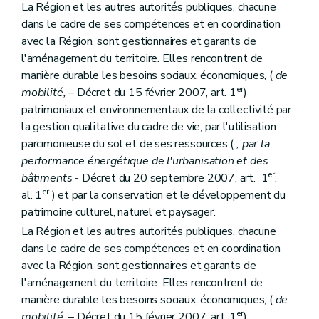
La Région et les autres autorités publiques, chacune
Art. 22
Art. 23
dans le cadre de ses compétences et en coordination
Section 3
(
Destination et prescriptions générales des zones, tracés de réseaux d'infrastructures principales
avec la Région, sont gestionnaires et garants de
Art. 24
l'aménagement du territoire. Elles rencontrent de
Art. 25
manière durable les besoins sociaux, économiques, (
de
Art. 26
Art. 27
er
mobilité,
– Décret du 15 février 2007, art. 1
)
Art. 28
patrimoniaux et environnementaux de la collectivité par
Art. 29
la gestion qualitative du cadre de vie, par l'utilisation
Art. 30
parcimonieuse du sol et de ses ressources (
, par la
Art. 31
Art. 31
bis
performance énergétique de l'urbanisation et des
Art. 32
er
bâtiments
- Décret du 20 septembre 2007, art. 1
,
Art. 33
er
al. 1
) et par la conservation et le développement du
Art. 34
Art. 34
bis
patrimoine culturel, naturel et paysager.
Art. 35
La Région et les autres autorités publiques, chacune
Art. 36
dans le cadre de ses compétences et en coordination
Art. 37
avec la Région, sont gestionnaires et garants de
Art. 38
Art. 39
l'aménagement du territoire. Elles rencontrent de
Art. 39
bis
manière durable les besoins sociaux, économiques, (
de
Art. 40
er
mobilité,
– Décret du 15 février 2007, art. 1
)