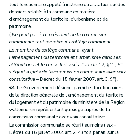
Art. 236
tout fonctionnaire appelé à instruire ou à statuer sur des
Art. 237
Livre IV
Des mesures d'exécution
dossiers relatifs à la commune en matière
er
Titre premier
Des mesures d'exécution du livre I
d'aménagement du territoire, d'urbanisme et de
Chapitre premier
De la composition et des modalités de fonctionnement des commissions d'aménagement du territoire
patrimoine.
Section première
De la commission régionale et de ses sections
Section
Constitution
(
Ne peut pas être président de la commission
Art. 238
communale tout membre du collège communal.
Section
Siège
Le membre du collège communal ayant
Art. 239
l'aménagement du territoire et l'urbanisme dans ses
Section
S
Art. 240
er
attributions et le conseiller visé à l'article 12, §1
, 6°,
Section
Composition des sections
siègent auprès de la commission communale avec voix
Art. 241
consultative
– Décret du 15 février 2007, art. 3, 9°) .
Section
Composition de la commission
Art. 242
§4. Le Gouvernement désigne, parmi les fonctionnaires
Section
Présidence
de la direction générale de l'aménagement du territoire,
Art. 243
du logement et du patrimoine du ministère de la Région
Section
Bureau
wallonne, un représentant qui siège auprès de la
Art. 244
Section
Secrétariat
commission communale avec voix consultative.
Art. 245
La commission communale se réunit au moins (
six
–
Section
Fonctionnement
Décret du 18 juillet 2002, art. 2, 4.) fois par an, sur la
Art. 246