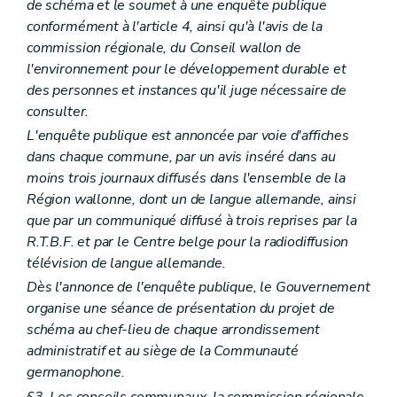
de schéma et le soumet à une enquête publique
Art. 424
conformément à l'article 4, ainsi qu'à l'avis de la
Art. 425
Art. 426
commission régionale, du Conseil wallon de
Art. 427
l'environnement pour le développement durable et
Art. 428
des personnes et instances qu'il juge nécessaire de
Art. 429
consulter.
Art. 430
Chapitre XVII
quinquies
Règlement général d'urbanisme relatif aux enseignes et aux dispositifs de publicité
L'enquête publique est annoncée par voie d'affiches
Art. 431
dans chaque commune, par un avis inséré dans au
Art. 432
moins trois journaux diffusés dans l'ensemble de la
Art. 433
Art. 434
Région wallonne, dont un de langue allemande, ainsi
Art. 435
que par un communiqué diffusé à trois reprises par la
Art. 436
R.T.B.F. et par le Centre belge pour la radiodiffusion
Art. 437
télévision de langue allemande.
Art. 438
Art. 439
Dès l'annonce de l'enquête publique, le Gouvernement
Art. 440
organise une séance de présentation du projet de
Art. 441
schéma au chef-lieu de chaque arrondissement
Art. 442
Chapitre XVII
sexies
Du règlement d'urbanisme sur la qualité acoustique de constructions dans les zones B, C et D des plans de développement à long terme des aéroports de Liège-Bierset et de Charleroi-Bruxelles Sud
administratif et au siège de la Communauté
Art. 442/1
germanophone.
Art. 442/2
§3. Les conseils communaux, la commission régionale,