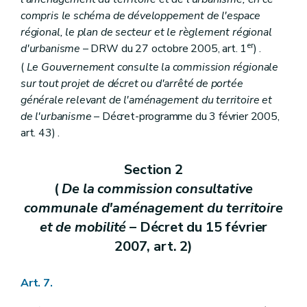
Art. 165
compris le schéma de développement de l'espace
Art. 166
régional, le plan de secteur et le règlement régional
Livre II
Dispositions relatives à l'aménagement du territoire et à l'urbanisme opérationnels
Titre premier
Des dispositions générales
er
d'urbanisme
– DRW du 27 octobre 2005, art. 1
) .
Chapitre premier
Des sites à réaménager
(
Le Gouvernement consulte la commission régionale
Art. 167
sur tout projet de décret ou d'arrêté de portée
Art. 168
Art. 169
générale relevant de l'aménagement du territoire et
Art. 170
de l'urbanisme
– Décret-programme du 3 février 2005,
Art. 171
art. 43) .
Chapitre II
De la revitalisation urbaine
Art. 172
Chapitre III
De la rénovation urbaine
Section 2
Art. 173
(
De la commission consultative
Chapitre IV
Des zones d'initiatives privilégiées
Art. 174
communale d'aménagement du territoire
Titre II
Des dispositions particulières
et de mobilité
– Décret du 15 février
Chapitre premier
Du droit de préemption
Art. 175
2007, art. 2)
Art. 176
Art. 177
Art. 178
Art. 7.
Art. 179
Art. 180