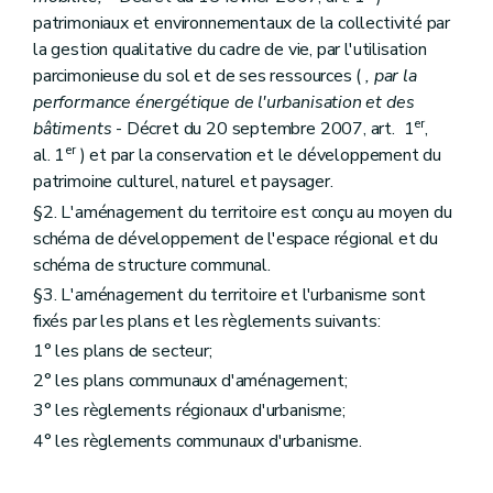
Art. 41
Section 4
Procédure d'élaboration
patrimoniaux et environnementaux de la collectivité par
Art. 42
la gestion qualitative du cadre de vie, par l'utilisation
Art. 42
bis
parcimonieuse du sol et de ses ressources (
, par la
Art. 43
performance énergétique de l'urbanisation et des
Art. 44
er
Art. 45
bâtiments
- Décret du 20 septembre 2007, art. 1
,
Section 5
Procédure et prescriptions de révision
er
al. 1
) et par la conservation et le développement du
Art. 46
patrimoine culturel, naturel et paysager.
Chapitre III
Du plan communal d'aménagement
Section première
Généralités
§2. L'aménagement du territoire est conçu au moyen du
Art. 47
schéma de développement de l'espace régional et du
Section 2
Contenu
schéma de structure communal.
Art. 48
§3. L'aménagement du territoire et l'urbanisme sont
Art. 49
Section 3
Procédure d'élaboration
fixés par les plans et les règlements suivants:
Art. 50
1° les plans de secteur;
Art. 51
Art. 52
2° les plans communaux d'aménagement;
Section 4
Procédure de révision
3° les règlements régionaux d'urbanisme;
Art. 53
4° les règlements communaux d'urbanisme.
Section 5
Elaboration et révision par le Gouvernement
Art. 54
Art. 55