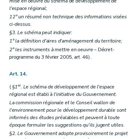
mise en oeuvre du schéma de développement de
Art. 415/2
l'espace régional;
Art. 415/3
Art. 415/4
12° un résumé non technique des informations visées
Art. 415/5
ci-dessus.
Art. 415/6
Art. 415/7
§3. Le schéma peut indiquer:
Art. 415/8
1° la définition d'aires d'aménagement du territoire;
Art. 415/9
2° les instruments à mettre en oeuvre
– Décret-
Art. 415/10
Art. 415/11
programme du 3 février 2005, art. 46) .
Art. 415/12
Art. 415/13
Art. 415/14
Art. 14.
Art. 415/15
Art. 415/16
er
(
§1
. Le schéma de développement de l'espace
Art. 416
régional est établi à l'initiative du Gouvernement.
Chapitre XVII
quater
Règlement général sur les bâtisses en site rural
La commission régionale et le Conseil wallon de
Art. 417
Art. 418
l'environnement pour le développement durable sont
Art. 419
informés des études préalables et peuvent à toute
Art. 420
époque formuler les suggestions qu'ils jugent utiles.
Art. 421
Art. 422
§2. Le Gouvernement adopte provisoirement le projet
Art. 423