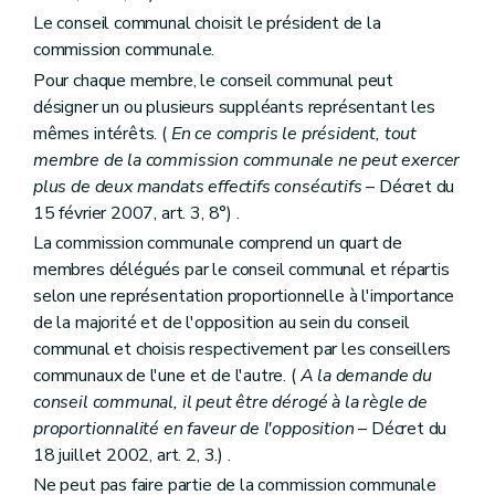
Art. 236
Le conseil communal choisit le président de la
Chapitre III
Des sondages archéologiques et des fouilles
commission communale.
Art. 237
Art. 238
Pour chaque membre, le conseil communal peut
Art. 239
désigner un ou plusieurs suppléants représentant les
Art. 240
mêmes intérêts. (
En ce compris le président, tout
Art. 241
Art. 242
membre de la commission communale ne peut exercer
Art. 243
plus de deux mandats effectifs consécutifs
– Décret du
Art. 244
15 février 2007, art. 3, 8°) .
Chapitre IV
Des sondages archéologiques et des fouilles d'utilité publique
La commission communale comprend un quart de
Art. 245
Art. 246
membres délégués par le conseil communal et répartis
Art. 247
selon une représentation proportionnelle à l'importance
Art. 248
de la majorité et de l'opposition au sein du conseil
Chapitre V
Des découvertes fortuites
Art. 249
communal et choisis respectivement par les conseillers
Chapitre VI
Des subventions
communaux de l'une et de l'autre. (
A la demande du
Art. 250
conseil communal, il peut être dérogé à la règle de
Art. 251
proportionnalité en faveur de l'opposition
– Décret du
Chapitre VII
Des indemnités
Art. 252
18 juillet 2002, art. 2, 3.) .
er
Titre
(
V
– Décret du 1
juillet 1993, art. 3) . - Dispositions transitoires
Ne peut pas faire partie de la commission communale