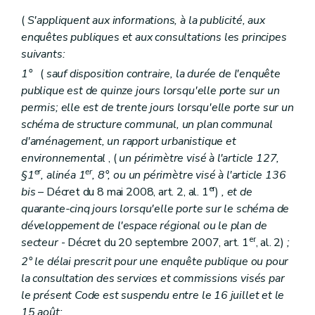
Section 4
Du permis d'urbanisme à durée limitée
Art. 88
(
S'appliquent aux informations, à la publicité, aux
Chapitre II
Du permis de lotir
enquêtes publiques et aux consultations les principes
Section première
Des actes soumis à permis de lotir
suivants:
Art. 89
Art. 90
1°
(
sauf disposition contraire, la durée de l'enquête
Section 2
Des charges d'urbanisme
publique est de quinze jours lorsqu'elle porte sur un
Art. 91
permis; elle est de trente jours lorsqu'elle porte sur un
Section 3
Des effets du permis de lotir
schéma de structure communal, un plan communal
Art. 92
Art. 93
d'aménagement, un rapport urbanistique et
Art. 94
environnemental
, (
un périmètre visé à l'article 127,
Art. 95
er
er
§1
, alinéa 1
, 8°, ou un périmètre visé à l'article 136
Art. 96
er
bis
– Décret du 8 mai 2008, art. 2, al. 1
)
, et de
Art. 97
Section 4
De la péremption du permis de lotir
quarante-cinq jours lorsqu'elle porte sur le schéma de
Art. 98
développement de l'espace régional ou le plan de
Art. 99
er
secteur
- Décret du 20 septembre 2007, art. 1
, al. 2)
;
Art. 100
Art. 101
2° le délai prescrit pour une enquête publique ou pour
Section 5
De la modification du permis de lotir
la consultation des services et commissions visés par
Art. 102
le présent Code est suspendu entre le 16 juillet et le
Art. 103
15 août;
Art. 104