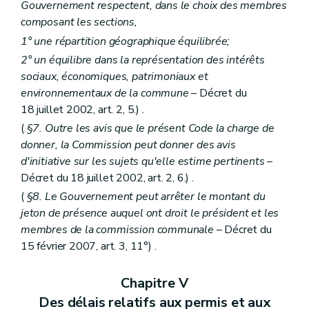
Gouvernement respectent, dans le choix des membres
Art. 255/2
composant les sections,
Section II
(De l'octroi d'une subvention pour l'élaboration ou la révision totale d'un schéma de structure communal, d'un règlement communal d'urbanisme ou d'un plan communal d'aménagement et du rapport des incidences environnementales y relatif – AGW du 15 mai 2008, art. 1
Art. 255/3
1° une répartition géographique équilibrée;
Art. 255/4
2° un équilibre dans la représentation des intérêts
Art. 255/5
sociaux, économiques, patrimoniaux et
Art. 255/6
Section III
De l'octroi d'une subvention pour l'élaboration ou la révision totale d'un règlement communal d'urbanisme
environnementaux de la commune
– Décret du
Art. 255/7
18 juillet 2002, art. 2, 5.) .
Art. 255/8
(
§7. Outre les avis que le présent Code la charge de
Art. 255/9
Art. 255/10
donner, la Commission peut donner des avis
Section IV
De l'octroi d'une subvention pour l'élaboration ou la révision totale d'un plan communal d'aménagement
d'initiative sur les sujets qu'elle estime pertinents
–
Art. 255/11
Décret du 18 juillet 2002, art. 2, 6.) .
Art. 255/12
Art. 255/13
(
§8. Le Gouvernement peut arrêter le montant du
Art. 255/14
jeton de présence auquel ont droit le président et les
Section V
De l'octroi d'une subvention pour l'élaboration d'une étude d'incidences relative à un projet de plan communal d'aménagement
membres de la commission communale
– Décret du
Art. 255/15
15 février 2007, art. 3, 11°) .
Art. 255/16
Art. 255/17
Art. 255/18
Chapitre V
Section VI
(
De l'octroi d'une subvention pour l'élaboration ou la révision totale d'un programme communal de mise en oeuvre des zones d'aménagement différé
Art. 255/19
Des délais relatifs aux permis et aux