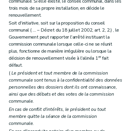
communale. Si elle existe, le conseil communal, dans les
Section première
De l'inventaire
Art. 192
trois mois de sa propre installation, en décide le
Section 2
De la liste de sauvegarde
renouvellement.
Art. 193
Soit d'initiative, soit sur la proposition du conseil
Art. 194
Art. 195
communal (
...
– Décret du 18 juillet 2002, art. 2, 2.) , le
Section 3
Du classement
Gouvernement peut rapporter l'arrêté instituant la
Art. 196
commission communale lorsque celle-ci ne se réunit
Art. 197
plus, fonctionne de manière irrégulière ou lorsque la
Art. 198
Art. 199
er
décision de renouvellement visée à l'alinéa 1
fait
Art. 200
défaut.
Art. 201
(
Le président et tout membre de la commission
Art. 202
Art. 203
communale sont tenus à la confidentialité des données
Art. 204
personnelles des dossiers dont ils ont connaissance,
Section 4
Du retrait des mesures de protection
ainsi que des débats et des votes de la commission
Art. 205
communale.
Section 5
Des effets des mesures de protection
Art. 206
En cas de conflit d'intérêts, le président ou tout
Art. 207
membre quitte la séance de la commission
Art. 208
communale.
Section 6
Des zones de protection
Art. 209