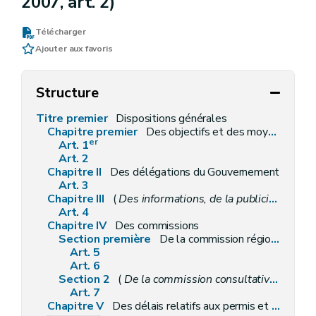
2007, art. 2)
Télécharger
Ajouter aux favoris
Structure
Titre premier
Dispositions générales
Chapitre premier
Des objectifs et des moyens
er
Art. 1
Art. 2
Chapitre II
Des délégations du Gouvernement
Art. 3
Chapitre III
(
Des informations, de la publicité, des enquêtes publiques et des consultations
Art. 4
Chapitre IV
Des commissions
Section première
De la commission régionale de l'aménagement du territoire
Art. 5
Art. 6
Section 2
(
De la commission consultative communale d'aménagement du territoire et de mobilité
Art. 7
Chapitre V
Des délais relatifs aux permis et aux recours