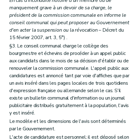
En cas d'inconduite notoire d'un membre ou de
Section 7
Des écussons et des panneaux
manquement grave à un devoir de sa charge, le
Art. 210
président de la commission communale en informe le
Chapitre II
Des mesures de prévention et de restauration
Section première
Des dispositions générales
conseil communal qui peut proposer au Gouvernement
Art. 211
d'en acter la suspension ou la révocation
– Décret du
Section 2
De la prévention
15 février 2007, art. 3, 5°) .
Sous-section première
De la fiche d'état sanitaire
Art. 212
§3. Le conseil communal charge le collège des
Sous-section 2
De l'étude préalable
bourgmestre et échevins de procéder à un appel public
Art. 213
aux candidats dans le mois de sa décision d'établir ou de
Sous-section 3
De la maintenance
renouveler la commission communale. L'appel public aux
Art. 214
Section 3
De la restauration
candidatures est annoncé tant par voie d'affiches que par
Art. 215
un avis inséré dans les pages locales de trois quotidiens
Art. 216
d'expression française ou allemande selon le cas. S'il
Section 4
De l'Institut du patrimoine wallon
existe un bulletin communal d'information ou un journal
Sous-section première
Création
Art. 217
publicitaire distribués gratuitement à la population, l'avis
Sous-section 2
Objet et missions
y est inséré.
Art. 218
Le modèle et les dimensions de l'avis sont déterminés
Art. 219
Art. 220
par le Gouvernement.
Art. 220
bis
L'acte de candidature est personnel; il est déposé selon