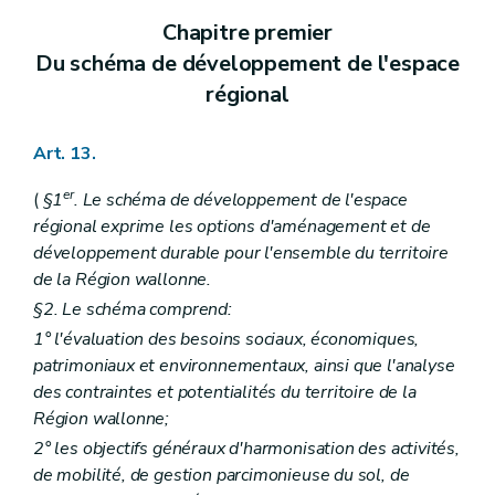
Art. 338
Chapitre premier
Art. 339
Art. 340
Du schéma de développement de l'espace
Art. 341
régional
Art. 342
Art. 343
Art. 344 à 380
Art. 13.
Chapitre XII
De la forme des décisions prises en matière de permis d'urbanisme, de permis de lotir et de modifications de permis de lotir par le collège des bourgmestre et échevins
Art. 381
er
(
§1
. Le schéma de développement de l'espace
Art. 382
régional exprime les options d'aménagement et de
Art. 383
Chapitre XIII
De la forme des décisions prises en matière de permis d'urbanisme, de permis de lotir et de modifications de permis de lotir par le fonctionnaire délégué en application de l'article
développement durable pour l'ensemble du territoire
118
de la Région wallonne.
Art. 384
§2. Le schéma comprend:
Art. 385
Art. 386
1° l'évaluation des besoins sociaux, économiques,
Chapitre XIV
De la forme des décisions prises en matière de permis d'urbanisme, de permis de lotir et de modifications de permis de lotir par le Gouvernement ou le fonctionnaire délégué en application des articles 121,
patrimoniaux et environnementaux, ainsi que l'analyse
122
des contraintes et potentialités du territoire de la
et
Région wallonne;
127
Art. 387
2° les objectifs généraux d'harmonisation des activités,
Art. 388
de mobilité, de gestion parcimonieuse du sol, de
Art. 388/1