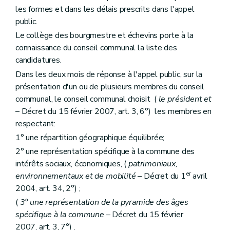
Art. 221
les formes et dans les délais prescrits dans l'appel
Art. 222
Sous-section 3
Ressources
public.
Art. 223
Le collège des bourgmestre et échevins porte à la
Art. 224
connaissance du conseil communal la liste des
Sous-section 4
Gestion de l'Institut
Art. 225
candidatures.
Sous-section 5
Commission consultative
Dans les deux mois de réponse à l'appel public, sur la
Art. 226
présentation d'un ou de plusieurs membres du conseil
Art. 227
communal, le conseil communal choisit (
le président et
Sous-section 6
Personnel
Art. 228
– Décret du 15 février 2007, art. 3, 6°) les membres en
Art. 229
respectant:
Chapitre III
Des indemnités
1° une répartition géographique équilibrée;
Art. 230
Titre III
Du petit patrimoine populaire
2° une représentation spécifique à la commune des
Art. 231
intérêts sociaux, économiques, (
patrimoniaux,
Titre IV
De l'archéologie
er
environnementaux et de mobilité
– Décret du 1
avril
Chapitre premier
Des définitions
Art. 232
2004, art. 34, 2°) ;
Chapitre II
Des mesures de protection
(
3° une représentation de la pyramide des âges
Art. 233
spécifique à la commune
– Décret du 15 février
Art. 234
Art. 235
2007, art. 3, 7°) .