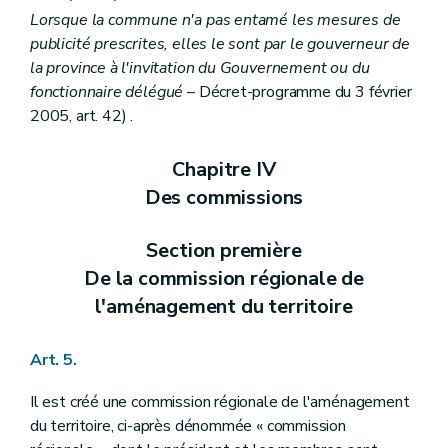
Art. 135
Lorsque la commune n'a pas entamé les mesures de
Art. 136
publicité prescrites, elles le sont par le gouverneur de
Art. 136
bis
la province à l'invitation du Gouvernement ou du
Art. 137
Art. 138
fonctionnaire délégué
– Décret-programme du 3 février
Art. 139
2005, art. 42) .
Chapitre IV
Des dispositions particulières aux équipements touristiques
Section première
Des dispositions générales
Art. 140
Chapitre IV
Section 2
De l'établissement des villages de vacances
Des commissions
Sous-section 1
Des dispositions générales
Art. 141
Sous-section 2
Des conditions d'établissement des villages de vacances
Section première
Art. 142
De la commission régionale de
Sous-section 3
Du dossier de village de vacances
Art. 143
l'aménagement du territoire
Section 3
De l'établissement des parcs résidentiels de week-end
Sous-section première
Des dispositions générales
Art. 144
Art. 5.
Sous-section 2
Des conditions d'établissement et de lotissement d'un parc résidentiel de week-end
Art. 145
Il est créé une commission régionale de l'aménagement
Art. 146
du territoire, ci-après dénommée « commission
Art. 147