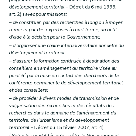
Art. 308
développement territorial
– Décret du 6 mai 1999,
Art. 309
art. 2) (
avec pour missions:
Art. 310
– de constituer, par des recherches à long ou à moyen
Chapitre IX
Des conditions requises pour qu'un dossier de demande de permis de lotir soit considéré comme complet
Section première
Dispositions communes à toutes les demandes de permis de lotir
terme et par des expertises à court terme, un outil
Art. 311
d'aide à la décision pour le Gouvernement;
Section 2
Dispositions particulières aux lotissements portant sur une superficie de 3 ha et plus ou prévoyant la construction d'immeubles à appartements alors que les abords comportent essentiellement des habitations individuelles
– d'organiser une chaire interuniversitaire annuelle du
Art. 312
Section 3
Dispositions particulières aux lotissements impliquant l'ouverture de nouvelles voies de communication, la modification du tracé de voies de communication communales existantes, l'élargissement ou la suppression de celles-ci
développement territorial;
Art. 313
– d'assurer la formation continuée à destination des
Section 4
Dispositions particulières aux demandes de modification d'un permis de lotir
conseillers en aménagement du territoire visée au
Art. 314
Art. 315
point 6° par la mise en contact des chercheurs de la
Chapitre X
De l'instruction des demandes de permis de bâtir et de lotir
conférence permanente de développement territorial
Section première
De l'instruction des demandes de permis de bâtir
et des conseillers;
Sous-section première
Des demandes nécessitant l'avis conforme du fonctionnaire délégué
Art. 316
– de procéder à divers modes de transmission et de
Art. 317
vulgarisation des recherches et des résultats des
Art. 318
recherches dans le domaine de l'aménagement du
Art. 319
territoire, de l'urbanisme et du développement
Art. 320
Sous-section 2
Des demandes ne nécessitant pas l'avis du fonctionnaire délégué
territorial
– Décret du 15 février 2007, art. 4) .
Art. 321
(
Selon les modalités qu'il arrête, le Gouvernement