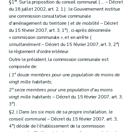
er
§1
. Sur la proposition du conseil communal (
...
– Décret
Chapitre II
De l'expropriation pour cause d'utilité publique
du 18 juillet 2002, art. 2, 1.) , le Gouvernement institue
Art. 181
Chapitre III
Des sites de réhabilitation paysagère et environnementale (
une commission consultative communale
Art. 182
d'aménagement du territoire (
et de mobilité
– Décret
Chapitre IV
(
Du Fonds d'aménagement opérationnel et du Fonds d'assainissement des (sites à réaménager et des ites de réhabilitation paysagère et environnementale – Décret-programme du 23 février 2006, art. 53)
du 15 février 2007, art. 3, 1°) , ci-après dénommée
Art. 183
« commission communale », et en arrête (
Art. 183
bis
Chapitre V
Des dispositions financières
simultanément
– Décret du 15 février 2007, art. 3, 2°)
Art. 184
le règlement d'ordre intérieur.
Livre III
Dispositions relatives au patrimoine
Outre le président, la commission communale est
Titre premier
Généralités
Chapitre premier
Intégration du patrimoine dans le cadre de vie de la société contemporaine
composée de:
Art. 185
(
1° douze membres pour une population de moins de
Art. 186
vingt mille habitants;
Chapitre II
Définitions
Art. 187
2° seize membres pour une population d'au moins
Chapitre III
Missions, structures et fonctionnement de la Commission
vingt mille habitants
– Décret du 15 février 2007, art. 3,
Art. 188
3°) .
Art. 189
Art. 190
§2. (
Dans les six mois de sa propre installation, le
Art. 191
conseil communal
– Décret du 15 février 2007, art. 3,
Titre II
De la protection, de la prévention, de la restauration
4°) décide de l'établissement de la commission
Chapitre premier
Des mesures de protection