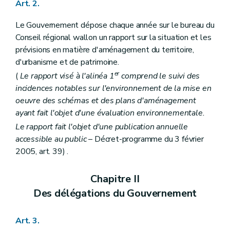
Art. 2.
Art. 56
Section 6
Effets du plan communal d'aménagement
Art. 57
Le Gouvernement dépose chaque année sur le bureau du
Art. 57
bis
Conseil régional wallon un rapport sur la situation et les
Section 7
Abrogation du plan communal d'aménagement
prévisions en matière d'aménagement du territoire,
Art. 57
ter
d'urbanisme et de patrimoine.
Chapitre IV
Des expropriations et des indemnités
Art. 58
er
(
Le rapport visé à l'alinéa 1
comprend le suivi des
Art. 59
incidences notables sur l'environnement de la mise en
Art. 60
oeuvre des schémas et des plans d'aménagement
Art. 61
Art. 62
ayant fait l'objet d'une évaluation environnementale.
Art. 63
Le rapport fait l'objet d'une publication annuelle
Art. 64
accessible au public
– Décret-programme du 3 février
Art. 65
Art. 66
2005, art. 39) .
Art. 67
Art. 68
Chapitre II
Art. 69
Art. 70
Des délégations du Gouvernement
Art. 71
Chapitre V
Du remembrement et du relotissement
Art. 72
Art. 3.
Art. 73