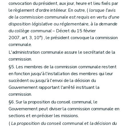
Section
Délibérations
convocation du président, aux jour, heure et lieu fixés par
Art. 247
le règlement d'ordre intérieur. En outre, (
lorsque l'avis
Section
Groupe de travail
de la commission communale est requis en vertu d'une
Art. 248
disposition législative ou réglementaire, à la demande
Section
Rapport d'activité
Art. 249
du collège communal
– Décret du 15 février
Section
Délégation
2007, art. 3, 10°) , le président convoque la commission
Art. 250
communale.
Section 2
De la commission communale et de ses sections
Art. 251
L'administration communale assure le secrétariat de la
Art. 252
commission.
Art. 253
§5. Les membres de la commission communale restent
Chapitre premier
bis
Du contenu du dossier du schéma de structure communal et de ses modalités de mise en œuvre
Section première
Du contenu du dossier du schéma de structure
en fonction jusqu'à l'installation des membres qui leur
Art. 254
succèdent ou jusqu'à l'envoi de la décision du
Art. 255
Gouvernement rapportant l'arrêté instituant la
Section 2
De l'octroi de subventions aux communes pour l'élaboration d'un schéma de structure et d'un règlement communal d'urbanisme
commission.
Art. 256 à 259
Section 3
Des modalités d'entrée et de sortie du régime de décentralisation
§6. Sur la proposition du conseil communal, le
Art. 259/1
Gouvernement peut diviser la commission communale en
Art. 259/2
sections et en préciser les missions.
Chapitre premier
ter
De l'octroi de subventions aux communes pour le fonctionnement de la commission consultative communale d'aménagement du territoire, pour l'élaboration ou la révision totale d'un schéma de structure communal, d'un règlement communal d'urbanisme ou d'un plan communal d'aménagement, ou pour l'élaboration d'une étude d'incidences relative à un projet de plan communal d'aménagement
Section première
(De l'octroi d'une subvention pour le fonctionnement de la commission consultative communale d'aménagement du territoire et de mobilité – AGW du 15 mai 2008, art. 1
(
La proposition du conseil communal et la décision du
Art. 255/1