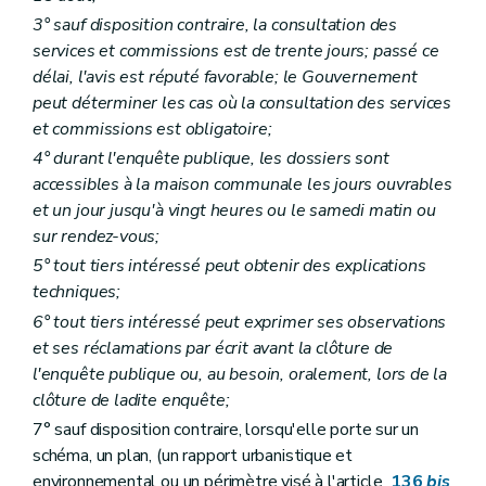
Art. 105
3° sauf disposition contraire, la consultation des
Art. 106
services et commissions est de trente jours; passé ce
Chapitre III
Des demandes de permis, des décisions et des recours
délai, l'avis est réputé favorable; le Gouvernement
Section première
Des autorités compétentes
Art. 107
peut déterminer les cas où la consultation des services
Art. 108
et commissions est obligatoire;
Art. 109
4° durant l'enquête publique, les dossiers sont
Section 2
Des dérogations
Sous-section première
Des dérogations au plan de secteur
accessibles à la maison communale les jours ouvrables
Art. 110
et un jour jusqu'à vingt heures ou le samedi matin ou
Art. 111
sur rendez-vous;
Art. 112
Sous-section 2
Des autres dérogations
5° tout tiers intéressé peut obtenir des explications
Art. 113
techniques;
Sous-section 3
Des dispositions communes
6° tout tiers intéressé peut exprimer ses observations
Art. 114
Section 3
De l'introduction et de l'instruction de la demande de permis
et ses réclamations par écrit avant la clôture de
Art. 115
l'enquête publique ou, au besoin, oralement, lors de la
Art. 116
clôture de ladite enquête;
Section 4
De la décision du collège des bourgmestre et échevins
Art. 117
7° sauf disposition contraire, lorsqu'elle porte sur un
Section 5
De la saisine du fonctionnaire délégué
schéma, un plan, (un rapport urbanistique et
Art. 118
environnemental ou un périmètre visé à l'article
136
bis