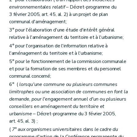
Section 3
Du dossier de demande de permis de transformer
environnementales relatif
– Décret-programme du
Art. 290
3 février 2005, art. 45, al. 2) à un projet de plan
Section 4
Des dossiers de demandes relatives aux travaux et actes visés par l'article 41, §1
Art. 291
communal d'aménagement;
Art. 292
3° pour l'élaboration d'une étude d'intérêt général
Art. 293
relative à l'aménagement du territoire et à l'urbanisme;
Art. 294
Art. 295
4° pour l'organisation de l'information relative à
Art. 296
l'aménagement du territoire et à l'urbanisme;
Art. 297
Art. 298
5° pour le fonctionnement de la commission communale
Art. 299
et pour la formation de ses membres et du personnel
Art. 300
communal concerné;
Art. 301
6° (
lorsqu'une commune ou plusieurs communes
Section 5
Des dossiers de demandes relatives aux travaux et actes de minime importance
Art. 302
limitrophes ou une association de communes en font la
Art. 303
demande, pour l'engagement annuel d'un ou plusieurs
Section 6
Du dossier de demandes de permis de bâtir concernant les serres érigées à des fins commerciales et professionnelles
conseillers en aménagement du territoire et
Art. 304
Art. 305
urbanisme
– Décret-programme du 3 février 2005,
Section 7
Dispositions finales
art. 45, al. 3) ;
Art. 306
(
7° aux organismes universitaires dans le cadre du
Chapitre VIII
De la composition du dossier de demande de permis d'exécution de travaux techniques
Art. 307
programme d'action de la Conférence permanente du