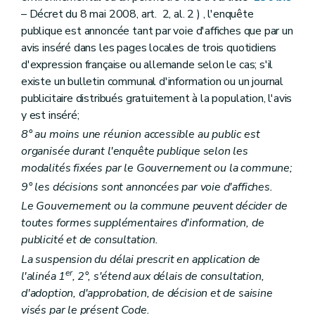
Section 6
Des recours
– Décret du 8 mai 2008, art. 2, al. 2 ) , l'enquête
Art. 119
Art. 120
publique est annoncée tant par voie d'affiches que par un
Art. 121
avis inséré dans les pages locales de trois quotidiens
Art. 122
d'expression française ou allemande selon le cas; s'il
Art. 123
existe un bulletin communal d'information ou un journal
Section 7
De la dispense de la procédure d'évaluation des incidences sur l'environnement
Art. 124
publicitaire distribués gratuitement à la population, l'avis
Art. 125
y est inséré;
Section 8
Des constructions groupées
8° au moins une réunion accessible au public est
Art. 126
Section 9
(
Des permis délivrés par le Gouvernement ou le fonctionnaire délégué, de leur introduction et de leur instruction
organisée durant l'enquête publique selon les
Art. 127
modalités fixées par le Gouvernement ou la commune;
Section 10
(Des dispositions particulières au permis de lotir, au permis d'urbanisme, ainsi qu'aux actes et travaux impliquant une modification à la voirie communale ou aux réseaux s'y rapportant – Décret-programme du 3 février 2005, art. 88)
9° les décisions sont annoncées par voie d'affiches.
Art. 128
Art. 129
Le Gouvernement ou la commune peuvent décider de
Section 11
Des permis en relation avec d'autres polices administratives
toutes formes supplémentaires d'information, de
Art. 130
publicité et de consultation.
Art. 131
Art. 132
La suspension du délai prescrit en application de
Art. 132
bis
er
l'alinéa 1
, 2°, s'étend aux délais de consultation,
Section 12
Des dispositions diverses
d'adoption, d'approbation, de décision et de saisine
Art. 133
visés par le présent Code.
Art. 134