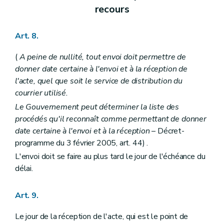
Art. 255/20
recours
Art. 255/21
Art. 255/22
Section VII
De l'octroi d'une subvention pour l'élaboration ou la révision totale concomitante d'un schéma de structure communal et d'un programme communal de mise en oeuvre des zones d'aménagement différé
Art. 8.
Art. 255/23
Art. 255/24
(
A peine de nullité, tout envoi doit permettre de
Art. 255/25
Art. 255/26
donner date certaine à l'envoi et à la réception de
er
Section
(VIII - AGW du 17 juillet 2003, art. 1
)
l'acte, quel que soit le service de distribution du
Art. 255/ 27 – AGW du 17 juillet 2003, art 1
courrier utilisé.
Chapitre premier
quater
Des Maisons de L'Urbanisme - De leur mission - De leur agrément - Des subventions
Le Gouvernement peut déterminer la liste des
Art. 256/1
Art. 256/2
procédés qu'il reconnaît comme permettant de donner
Art. 256/3
date certaine à l'envoi et à la réception
– Décret-
Art. 256/4
programme du 3 février 2005, art. 44) .
Art. 256/5
Chapitre premier
quinquies
De l'octroi de subventions aux communes pour l'engagement ou le maintien de l'engagement d'un ou plusieurs conseillers en aménagement du territoire et urbanisme.
L'envoi doit se faire au plus tard le jour de l'échéance du
Art. 257/1
délai.
Art. 257/2
Art. 257/3
Art. 257/4
Art. 9.
Art. 257/5
Art. 257/6
Le jour de la réception de l'acte, qui est le point de
Chapitre II
(
Du fonctionnaire délégué pour l'application des articles 17, §2, alinéa 4, et 52, §2, alinéa 1