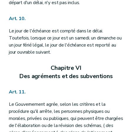
départ d'un délai, n'y est pas inclus.
Art. 259/3
Chapitre III
De l'exécution de l'article 34, alinéa 2
Art. 260
Art. 10.
Art. 261
Chapitre IV
Des actes et travaux dispensés du permis d'urbanisme, de l'avis préalable du fonctionnaire délégué, du concours d'un architecte ou qui requièrent une déclaration urbanistique préalable
Le jour de l'échéance est compté dans le délai.
Art. 262
Art. 263
Toutefois, lorsque ce jour est un samedi, un dimanche ou
Art. 264
un jour férié légal, le jour de l'échéance est reporté au
Art. 265
jour ouvrable suivant.
Art. 265/1
Chapitre IV
bis
Des arbres et des haies remarquables
Art. 266
Chapitre VI
Art. 267
Des agréments et des subventions
Art. 268
Art. 269
Art. 270
Art. 11.
Chapitre IV
ter
De la liste des modifications d'utilisation de bâtiments subordonnées à permis
Art. 271
Le Gouvernement agrée, selon les critères et la
Chapitre IV
quater
Du boisement subordonné à permis
Art. 271
bis
procédure qu'il arrête, les personnes physiques ou
Chapitre V
Des fonctionnaires délégués pour l'application des articles 42, 43, 45, 48 et 50 à 55 (lire articles 84, 89, 99, 107 à 109, 115, 116, 118 et 127)
morales, privées ou publiques, qui peuvent être chargées
Art. 272
de l'élaboration ou de la révision des schémas, (
des
Art. 273