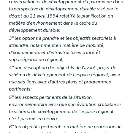
conservation et de développement du patrimoine dans
Art. 388/2
la perspective du développement durable visé par le
Art. 388/3
Art. 388/4
décret du 21 avril 1994 relatif à la planification en
Art. 388/5
matière d'environnement dans le cadre du
Chapitre XV
Des fonctionnaires délégués pour l'application des articles 67, 69, 70, 71 et 77 (lire articles
développement durable;
155, §2
3° les options à prendre et les objectifs sectoriels à
,
atteindre, notamment en matière de mobilité,
157
d'équipements et d'infrastructures d'intérêt
,
suprarégional ou régional;
158
,
4° une description des objectifs de l'avant-projet de
159
schéma de développement de l'espace régional, ainsi
et
que ses liens avec d'autres plans et programmes
165)
pertinents;
Art. 389
5° les aspects pertinents de la situation
Chapitre XVI
(
Des fonctionnaires délégués pour l'application de l'article 3, alinéa 2
environnementale ainsi que son évolution probable si
Art. 390
Art. 391 et 392
le schéma de développement de l'espace régional
Chapitre XVII
Du règlement général sur les bâtisses applicable aux zones protégées de certaines communes en matière d'urbanisme
n'est pas mis en oeuvre;
Art. 393
6° les objectifs pertinents en matière de protection de
Art. 394