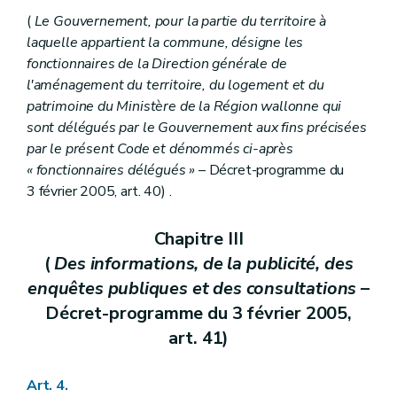
Art. 74
(
Le Gouvernement, pour la partie du territoire à
Art. 75
laquelle appartient la commune, désigne les
Titre IV
Des règlements d'urbanisme
fonctionnaires de la Direction générale de
Chapitre premier
Des règlements régionaux d'urbanisme
Art. 76
l'aménagement du territoire, du logement et du
Art. 77
patrimoine du Ministère de la Région wallonne qui
Chapitre II
Des règlements communaux d'urbanisme
sont délégués par le Gouvernement aux fins précisées
Art. 78
par le présent Code et dénommés ci-après
Art. 79
Chapitre III
Des dispositions communes
« fonctionnaires délégués »
– Décret-programme du
Art. 80
3 février 2005, art. 40) .
Art. 81
Art. 82
Art. 83
Chapitre III
Titre V
Des permis et certificats d'urbanisme
(
Des informations, de la publicité, des
Chapitre premier
Du permis d'urbanisme
Section première
Des actes et travaux soumis à permis d'urbanisme
enquêtes publiques et des consultations
–
Art. 84
Décret-programme du 3 février 2005,
Art. 85
Section 2
Des charges d'urbanisme
art. 41)
Art. 86
Section 3
De la péremption et de la prorogation du permis d'urbanisme
Art. 4.
Art. 87