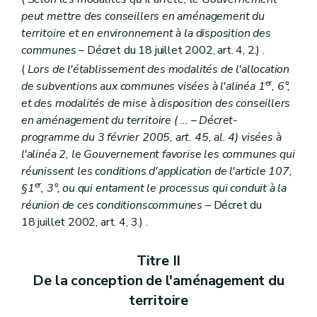
Art. 322
peut mettre des conseillers en aménagement du
Sous-section 3
Des demandes de dérogations à un permis de lotir ou à un plan particulier d'aménagement
Art. 323
territoire et en environnement à la disposition des
Section 2
De l'instruction des demandes de permis de lotir
communes
– Décret du 18 juillet 2002, art. 4, 2.) .
Sous-section première
Des demandes nécessitant l'avis conforme du fonctionnaire délégué
(
Lors de l'établissement des modalités de l'allocation
Art. 324
er
Art. 325
de subventions aux communes visées à l'alinéa 1
, 6°,
Art. 326
et des modalités de mise à disposition des conseillers
Art. 327
en aménagement du territoire (
...
– Décret-
Sous-section 2
Des demandes ne nécessitant pas l'avis conforme du fonctionnaire délégué
programme du 3 février 2005, art. 45, al. 4) visées à
Art. 328
Sous-section 3
Des modifications d'un permis de lotir
l'alinéa 2, le Gouvernement favorise les communes qui
Art. 329
réunissent les conditions d'application de l'article 107,
Chapitre XI
(
Des demandes de permis d'urbanisme, de permis de lotir et de certificats d'urbanisme soumises à une enquête publique et des modalités de ces enquêtes publiques
er
§1
, 3°, ou qui entament le processus qui conduit à la
Section première
Des demandes de permis d'urbanisme, de permis de lotir et de certificats d'urbanisme soumises à une enquête publique
réunion de ces conditionscommunes
– Décret du
Art. 330
Art. 331
18 juillet 2002, art. 4, 3.) .
Section 2
Des modalités des enquêtes publiques
Art. 332
Titre II
Art. 333
Art. 334
De la conception de l'aménagement du
Art. 335
territoire
Art. 336
Art. 337