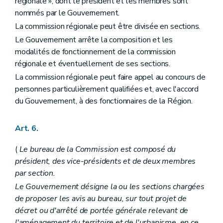
Art. 148
régionale », dont le président et les membres sont
Sous-section 3
Du dossier de parc résidentiel de week-end
nommés par le Gouvernement.
Art. 149
La commission régionale peut être divisée en sections.
Chapitre V
Des certificats d'urbanisme et des renseignements à fournir par les pouvoirs publics et les notaires
Art. 150
Le Gouvernement arrête la composition et les
Art. 150
bis
modalités de fonctionnement de la commission
Art. 151
régionale et éventuellement de ses sections.
Art. 152
Titre VI
Des infractions et des sanctions
La commission régionale peut faire appel au concours de
Art. 153
personnes particulièrement qualifiées et, avec l'accord
Art. 154
du Gouvernement, à des fonctionnaires de la Région.
Art. 155
Art. 156
Art. 157
Art. 6.
Art. 158
Art. 159
(
Le bureau de la Commission est composé du
Art. 159
bis
président, des vice-présidents et de deux membres
Titre VII
Des dispositions fiscales
Art. 160
par section.
Titre VIII
Dispositions abrogatoires et transitoires des lois du 29 mars 1962 et du 22 décembre 1970
Le Gouvernement désigne la ou les sections chargées
Art. 161
de proposer les avis au bureau, sur tout projet de
Art. 162
Art. 163
décret ou d'arrêté de portée générale relevant de
Art. 164
l'aménagement du territoire et de l'urbanisme, en ce