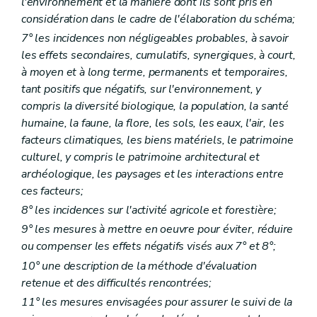
Art. 395
l'environnement et la manière dont ils sont pris en
Art. 396
considération dans le cadre de l'élaboration du schéma;
Art. 397
7° les incidences non négligeables probables, à savoir
Art. 398
Art. 399
les effets secondaires, cumulatifs, synergiques, à court,
Art. 400
à moyen et à long terme, permanents et temporaires,
Art. 401
tant positifs que négatifs, sur l'environnement, y
Art. 402
compris la diversité biologique, la population, la santé
Art. 403
Art. 404
humaine, la faune, la flore, les sols, les eaux, l'air, les
Art. 405
facteurs climatiques, les biens matériels, le patrimoine
Chapitre XVII
bis
Isolation thermique et ventilation des bâtiments
culturel, y compris le patrimoine architectural et
Art. 406
archéologique, les paysages et les interactions entre
Art. 407
Art. 408
ces facteurs;
Art. 409
8° les incidences sur l'activité agricole et forestière;
Art. 410
Art. 411
9° les mesures à mettre en oeuvre pour éviter, réduire
Art. 412
ou compenser les effets négatifs visés aux 7° et 8°;
Art. 413
10° une description de la méthode d'évaluation
Chapitre XVII
ter
Règlement général sur les bâtisses relatif à l'accessibilité et à l'usage des espaces et bâtiments ou parties de bâtiments ouverts au public ou à usage collectif par les personnes à mobilité réduite - AGW du 25 février 1999, article 1
Art. 414
retenue et des difficultés rencontrées;
Art. 415
11° les mesures envisagées pour assurer le suivi de la
Art. 415/1