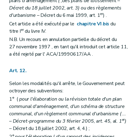
Chapitre VI
(
De la liste des personnes de droit public et des actes et travaux d'utilité publique pour laquelle les permis d'urbanisme et de lotir sont délivrés par le Gouvernement ou le fonctionnaire délégué (
plans d'aménagement (
,des plans de lotissement
–
Art. 274
Décret du 18 juillet 2002, art. 3) ou des règlements
Art. 274
bis
er
d'urbanisme
– Décret du 6 mai 1999, art. 1
) .
Art. 275 et 276
Cet article a été exécuté par le
chapitre VI
bis
du
Art. 277 et 278
Chapitre VI
bis
(
Des conditions dans lesquelles une personne physique ou morale, privée ou publique, ou une association de personnes physiques peut être chargée de l'élaboration ou de la révision des schémas, des plans d'aménagement, des plans de lotissement ou des règlements d'urbanisme
er
titre I
du livre IV.
Art. 279
N.B. Un recours en annulation partielle du décret du
Art. 280
27 novembre 1997 , en tant qu'il introduit cet article 11,
Art. 281
Art. 282
a été rejeté par l' ACA/19990617/AA .
Art. 283
Art. 283/1
Art. 283/2
Art. 12.
Art. 283/3
Art. 283/4
Selon les modalités qu'il arrête, le Gouvernement peut
Chapitre VII
De la composition du dossier de demande de permis de bâtir
octroyer des subventions:
Section première
Du dossier des demandes de permis de bâtir
1° (
pour l'élaboration ou la révision totale d'un plan
Art. 284
Art. 285
communal d'aménagement, d'un schéma de structure
Art. 286
communal, d'un règlement communal d'urbanisme (
...
Art. 287
er
– Décret-programme du 3 février 2005, art. 45, al. 1
)
Section 2
Du dossier des demandes de permis de démolir
Art. 288
– Décret du 18 juillet 2002, art. 4, 4.) ;
Art. 289
2° pour l'élaboration (
d'un rapport des incidences