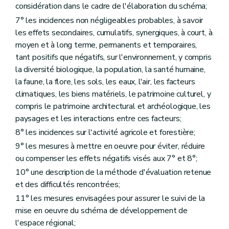
considération dans le cadre de l'élaboration du schéma;
– AGW du 3 juin 2010, art. 3 )
Art. 387
7° les incidences non négligeables probables, à savoir
Art. 388
les effets secondaires, cumulatifs, synergiques, à court, à
Art. 388/1
moyen et à long terme, permanents et temporaires,
Art. 388/2
tant positifs que négatifs, sur l'environnement, y compris
Art. 388/3
Art. 388/4
la diversité biologique, la population, la santé humaine,
Art. 388/5
la faune, la flore, les sols, les eaux, l'air, les facteurs
Chapitre XV
Des fonctionnaires délégués pour l'application des articles 67, 69, 70, 71 et 77 (lire « articles 155, §2, 157, 158, 159 et 165 »)
climatiques, les biens matériels, le patrimoine culturel, y
Art. 389
Chapitre XVI
(Des fonctionnaires délégués pour l'application de l'article 3, alinéa 2
compris le patrimoine architectural et archéologique, les
Art. 390
paysages et les interactions entre ces facteurs;
Art. 391 et 392
8° les incidences sur l'activité agricole et forestière;
Chapitre XVII
Du règlement général sur les bâtisses applicable aux zones protégées de certaines communes en matière d'urbanisme
Art. 393
9° les mesures à mettre en oeuvre pour éviter, réduire
Art. 394
ou compenser les effets négatifs visés aux 7° et 8°;
Art. 395
10° une description de la méthode d'évaluation retenue
Art. 396
Art. 397
et des difficultés rencontrées;
Art. 398
11° les mesures envisagées pour assurer le suivi de la
Art. 399
mise en oeuvre du schéma de développement de
Art. 400
Art. 401
l'espace régional;