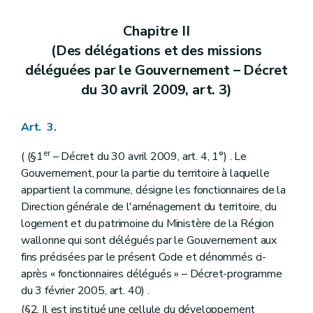
Art. 71
Chapitre V
Du remembrement et du relotissement
Chapitre II
Art. 72
(Des délégations et des missions
Art. 73
Art. 74
déléguées par le Gouvernement – Décret
Art. 75
du 30 avril 2009, art. 3)
Titre IV
Des règlements d'urbanisme
Chapitre premier
Des règlements régionaux d'urbanisme
Art. 76
Art. 3.
Art. 77
Chapitre II
Des règlements communaux d'urbanisme
er
( (§1
– Décret du 30 avril 2009, art. 4, 1°) . Le
Art. 78
Art. 79
Gouvernement, pour la partie du territoire à laquelle
Chapitre III
Des dispositions communes
appartient la commune, désigne les fonctionnaires de la
Art. 80
Direction générale de l'aménagement du territoire, du
Art. 81
logement et du patrimoine du Ministère de la Région
Art. 82
Art. 83
wallonne qui sont délégués par le Gouvernement aux
Titre V
Des permis et certificats d'urbanisme
fins précisées par le présent Code et dénommés ci-
Chapitre premier
Du permis d'urbanisme
après « fonctionnaires délégués » – Décret-programme
Section première
Des actes et travaux soumis à permis d'urbanisme
du 3 février 2005, art. 40) .
Art. 84
Art. 85
(§2. Il est institué une cellule du développement