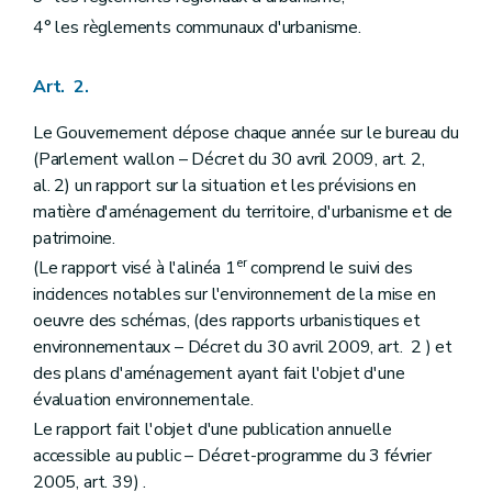
Art. 53
4° les règlements communaux d'urbanisme.
Section 5
Elaboration et révision par le Gouvernement
Art. 54
Art. 55
Art. 2.
Art. 56
Section 6
Effets du plan communal d'aménagement
Le Gouvernement dépose chaque année sur le bureau du
Art. 57
Art. 57
bis
(Parlement wallon – Décret du 30 avril 2009, art. 2,
Section 7
Abrogation du plan communal d'aménagement
al. 2) un rapport sur la situation et les prévisions en
Art. 57
ter
matière d'aménagement du territoire, d'urbanisme et de
Chapitre IV
Des expropriations et des indemnités
patrimoine.
Art. 58
Art. 59
er
(Le rapport visé à l'alinéa 1
comprend le suivi des
Art. 60
incidences notables sur l'environnement de la mise en
Art. 61
oeuvre des schémas, (des rapports urbanistiques et
Art. 62
Art. 63
environnementaux – Décret du 30 avril 2009, art. 2 ) et
Art. 64
des plans d'aménagement ayant fait l'objet d'une
Art. 65
évaluation environnementale.
Art. 66
Art. 67
Le rapport fait l'objet d'une publication annuelle
Art. 68
accessible au public – Décret-programme du 3 février
Art. 69
2005, art. 39) .
Art. 70