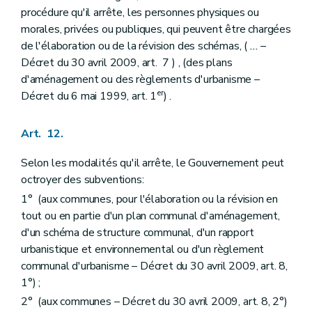
Art. 257/6
procédure qu'il arrête, les personnes physiques ou
Chapitre II
Du réseau des principales infrastructures de transport d'énergies au sens de l'article 23, alinéa 2.
morales, privées ou publiques, qui peuvent être chargées
Art. 259/3
de l'élaboration ou de la révision des schémas, (
...
–
Chapitre III
De l'exécution de l'article 34, alinéa 2
Décret du 30 avril 2009, art. 7 ) , (des plans
Art. 260
Art. 261
d'aménagement ou des règlements d'urbanisme –
Chapitre IV
De la liste des actes et travaux de minime importance
er
Décret du 6 mai 1999, art. 1
) .
Section première
Des actes et travaux dispensés de permis d'urbanisme
Art. 262
Section 2
Des actes et travaux soumis à déclaration urbanistique
Art. 12.
Art. 263
Section 3
Des actes et travaux d'impact limité au sens de l'article
Selon les modalités qu'il arrête, le Gouvernement peut
127, §4, alinéa 2, 1°
octroyer des subventions:
Art. 264
Section 4
Des actes et travaux dispensés du concours d'un architecte
1° (aux communes, pour l'élaboration ou la révision en
Art. 265
tout ou en partie d'un plan communal d'aménagement,
Chapitre IV
bis
Des arbres et des haies remarquables
d'un schéma de structure communal, d'un rapport
Art. 266
urbanistique et environnemental ou d'un règlement
Art. 267
Art. 268
communal d'urbanisme – Décret du 30 avril 2009, art. 8,
Art. 269
1°) ;
Art. 270
2° (aux communes – Décret du 30 avril 2009, art. 8, 2°)
Chapitre IV
ter
De la liste des modifications d'utilisation de bâtiments subordonnées à permis