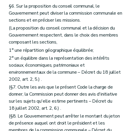
Section
Fonctionnement
§6. Sur la proposition du conseil communal, le
Art. 246
Gouvernement peut diviser la commission communale en
Section
Délibérations
sections et en préciser les missions.
Art. 247
Section
Groupe de travail
(La proposition du conseil communal et la décision du
Art. 248
Gouvernement respectent, dans le choix des membres
Section
Rapport d'activité
composant les sections,
Art. 249
Section
Délégation
1° une répartition géographique équilibrée;
Art. 250
2° un équilibre dans la représentation des intérêts
Section 2
De la commission communale et de ses sections – Décret du 27 novembre 1997, art. 4, 2, al. 2)
Art. 251
sociaux, économiques, patrimoniaux et
Art. 252
environnementaux de la commune – Décret du 18 juillet
Art. 253
2002, art. 2, 5.) .
Chapitre premier
bis
Du contenu du dossier du schéma de structure communal et de ses modalités de mise en œuvre
(§7. Outre les avis que le présent Code la charge de
Section première
Du contenu du dossier du schéma de structure
Art. 254
donner, la Commission peut donner des avis d'initiative
Art. 255
sur les sujets qu'elle estime pertinents – Décret du
Section 2
De l'octroi de subventions aux communes pour l'élaboration d'un schéma de structure et d'un règlement communal d'urbanisme
18 juillet 2002, art. 2, 6.) .
Art. 256 à 259
Section 3
Des modalités d'entrée et de sortie du régime de décentralisation
(§8. Le Gouvernement peut arrêter le montant du jeton
Art. 259/1
de présence auquel ont droit le président et les
Art. 259/2
membres de la commission communale – Décret du