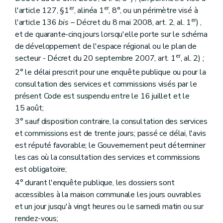
Art. 116
er
er
l'article 127, §1
, alinéa 1
, 8°, ou un périmètre visé à
Section 4
De la décision du collège des bourgmestre et échevins
Art. 117
er
l'article 136
bis
– Décret du 8 mai 2008, art. 2, al. 1
) ,
Section 5
De la saisine du fonctionnaire délégué
et de quarante-cinq jours lorsqu'elle porte sur le schéma
Art. 118
de développement de l'espace régional ou le plan de
Section 6
Des recours
er
secteur - Décret du 20 septembre 2007, art. 1
, al. 2)
;
Art. 119
Art. 120
2° le délai prescrit pour une enquête publique ou pour la
Art. 121
consultation des services et commissions visés par le
Art. 122
présent Code est suspendu entre le 16 juillet et le
Art. 123
Section 7
(De la procédure d'évaluation des incidences des projets sur l'environnement – Décret du 30 avril 2009, art. 75)
15 août;
Art. 124
3° sauf disposition contraire, la consultation des services
Art. 125
et commissions est de trente jours; passé ce délai, l'avis
Art. 126
Section 8
(
Des permis délivrés par le Gouvernement ou le fonctionnaire délégué, de leur introduction et de leur instruction
est réputé favorable; le Gouvernement peut déterminer
Art. 127
les cas où la consultation des services et commissions
Section 9
(Des charges d'urbanisme – Décret du 30 avril 2009, art. 79)
est obligatoire;
Art. 128
Section 10
Des voiries communales – Décret du 30 avril 2009, art. 80)
4° durant l'enquête publique, les dossiers sont
Art. 129
accessibles à la maison communale les jours ouvrables
Art. 129
bis
et un jour jusqu'à vingt heures ou le samedi matin ou sur
Art. 129
ter
rendez-vous;
Art. 129
quater