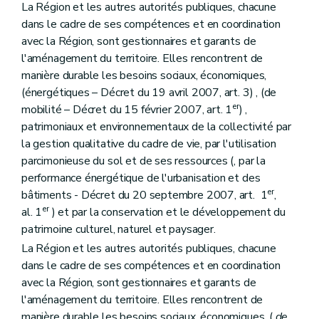
La Région et les autres autorités publiques, chacune
Art. 21
Section 2
Contenu
dans le cadre de ses compétences et en coordination
Art. 22
avec la Région, sont gestionnaires et garants de
Art. 23
l'aménagement du territoire. Elles rencontrent de
Section 3
(Destination et prescriptions générales des zones, tracés de réseaux d'infrastructures principales – Décret du 18 juillet 2002, art. 10)
manière durable les besoins sociaux, économiques,
Art. 24
Art. 25
(énergétiques – Décret du 19 avril 2007, art. 3) , (de
Art. 26
er
mobilité – Décret du 15 février 2007, art. 1
) ,
Art. 27
patrimoniaux et environnementaux de la collectivité par
Art. 28
la gestion qualitative du cadre de vie, par l'utilisation
Art. 29
Art. 30
parcimonieuse du sol et de ses ressources (, par la
Art. 30
bis
performance énergétique de l'urbanisation et des
Art. 31
er
bâtiments - Décret du 20 septembre 2007, art. 1
,
Art. 31
bis
er
Art. 32
al. 1
) et par la conservation et le développement du
Art. 33
patrimoine culturel, naturel et paysager.
Art. 34
La Région et les autres autorités publiques, chacune
Art. 34
bis
dans le cadre de ses compétences et en coordination
Art. 35
Art. 36
avec la Région, sont gestionnaires et garants de
Art. 37
l'aménagement du territoire. Elles rencontrent de
Art. 38
manière durable les besoins sociaux, économiques, (
de