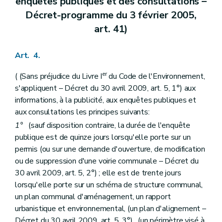
enquêtes publiques et des consultations –
Art. 101
Décret-programme du 3 février 2005,
Section 6
De la modification du permis d'urbanisation – Décret du 30 avril 2009, art. 61)
Art. 102
art. 41)
Art. 103
Art. 104
Art. 105
Art. 4.
Art. 106
Chapitre III
Des demandes de permis, des décisions et des recours
er
( (Sans préjudice du Livre I
du Code de l'Environnement,
Section première
Des autorités compétentes
s'appliquent – Décret du 30 avril 2009, art. 5, 1°) aux
Art. 107
informations, à la publicité, aux enquêtes publiques et
Art. 108
Art. 109
aux consultations les principes suivants:
Section 2
Des dérogations
1°
(sauf disposition contraire, la durée de l'enquête
Sous-section première
Des dérogations au plan de secteur
publique est de quinze jours lorsqu'elle porte sur un
Art. 110
Art. 111
permis (ou sur une demande d'ouverture, de modification
Art. 112
ou de suppression d'une voirie communale – Décret du
Sous-section 2
Des autres dérogations
30 avril 2009, art. 5, 2°) ; elle est de trente jours
Art. 113
lorsqu'elle porte sur un schéma de structure communal,
Sous-section 3
Des dispositions communes
Art. 114
un plan communal d'aménagement, un rapport
Section 3
De l'introduction et de l'instruction de la demande de permis
urbanistique et environnemental, (un plan d'alignement –
Art. 115
Décret du 30 avril 2009, art. 5, 3°) , (un périmètre visé à