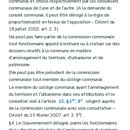
communal et choisis respectivement par les conseillers
Art. 237/23
communaux de l'une et de l'autre. (A la demande du
Art. 237/24
conseil communal, il peut être dérogé à la règle de
Section 3
Autres bâtiments
Art. 237/25
proportionnalité en faveur de l'opposition – Décret du
Section 4
Modalités
18 juillet 2002, art. 2, 3.) .
Art. 237/26
Ne peut pas faire partie de la commission communale
Titre V
Certificat de performance énergétique des bâtiments
Chapitre premier
Champ d'application
tout fonctionnaire appelé à instruire ou à statuer sur des
Art. 237/27
dossiers relatifs à la commune en matière
Art. 237/28
d'aménagement du territoire, d'urbanisme et de
Art. 237/29
patrimoine.
Chapitre II
Mission du certificateur P.E.B.
Art. 237/30
(Ne peut pas être président de la commission
Chapitre III
Procédures
communale tout membre du collège communal.
Art. 237/31
Titre VI
Dispositions favorisant la performance énergétique des bâtiments
Le membre du collège communal ayant l'aménagement
Art. 237/32
du territoire et l'urbanisme dans ses attributions et le
Art. 237/33
er
conseiller visé à l'article
12, §1
, 6°
, siègent auprès
Art. 237/34
de la commission communale avec voix consultative –
Titre VII
Sanctions
Chapitre premier
Du retrait de l'agrément
Décret du 15 février 2007, art. 3, 9°) .
Art. 237/35
§4. Le Gouvernement désigne, parmi les fonctionnaires
Chapitre II
Des amendes administratives