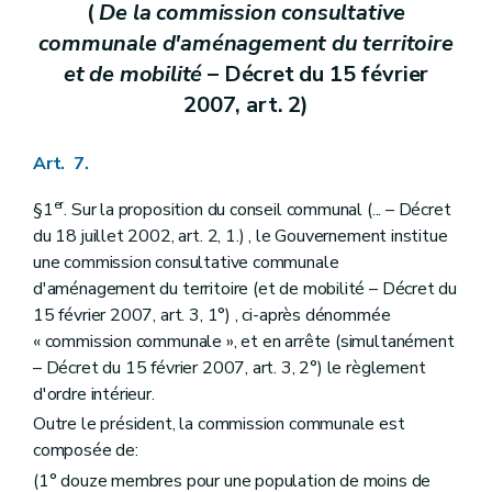
(
De la commission consultative
Section 4
Du retrait des mesures de protection
Art. 205
communale d'aménagement du territoire
Section 5
Des effets des mesures de protection
et de mobilité
– Décret du 15 février
Art. 206
Art. 207
2007, art. 2)
Art. 208
Section 6
Des zones de protection
Art. 209
Art. 7.
Section 7
Des écussons et des panneaux
Art. 210
er
§1
. Sur la proposition du conseil communal (... – Décret
Chapitre II
Des mesures de prévention et de restauration
du 18 juillet 2002, art. 2, 1.) , le Gouvernement institue
Section première
Des dispositions générales
une commission consultative communale
Art. 211
Section 2
De la prévention
d'aménagement du territoire (et de mobilité – Décret du
Sous-section première
De la fiche d'état sanitaire
15 février 2007, art. 3, 1°) , ci-après dénommée
Art. 212
« commission communale », et en arrête (simultanément
Sous-section 2
De l'étude préalable
– Décret du 15 février 2007, art. 3, 2°) le règlement
Art. 213
Sous-section 3
De la maintenance
d'ordre intérieur.
Art. 214
Outre le président, la commission communale est
Section 3
De la restauration
composée de:
Art. 215
Art. 216
(1° douze membres pour une population de moins de