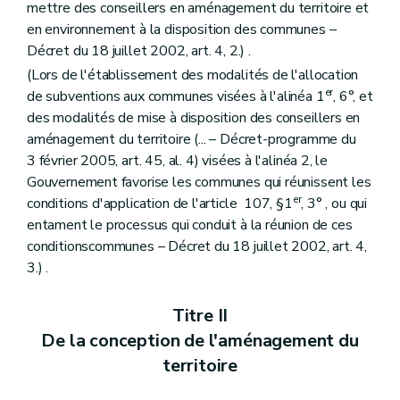
Art. 303
mettre des conseillers en aménagement du territoire et
Art. 304
en environnement à la disposition des communes –
Art. 305
Décret du 18 juillet 2002, art. 4, 2.) .
Art. 306
Chapitre VIII
De la composition du dossier de demande de permis d'exécution de travaux techniques
(Lors de l'établissement des modalités de l'allocation
Art. 307
er
de subventions aux communes visées à l'alinéa 1
, 6°, et
Art. 308
des modalités de mise à disposition des conseillers en
Art. 309
aménagement du territoire (... – Décret-programme du
Art. 310
Chapitre IX
(De la composition de la demande de permis d'urbanisation ou de la demande de modification du permis d'urbanisation – AGW du 30 juin 2009, art. 1
3 février 2005, art. 45, al. 4) visées à l'alinéa 2, le
Art. 311
Gouvernement favorise les communes qui réunissent les
Art. 312
er
conditions d'application de l'article 107, §1
, 3° , ou qui
Art. 313
Art. 314
entament le processus qui conduit à la réunion de ces
Art. 315
conditionscommunes – Décret du 18 juillet 2002, art. 4,
Chapitre X
De l'instruction des demandes de permis de bâtir et de lotir
3.) .
Section première
De l'instruction des demandes de permis de bâtir
Sous-section première
Des demandes nécessitant l'avis conforme du fonctionnaire délégué
Art. 316
Titre II
Art. 317
De la conception de l'aménagement du
Art. 318
Art. 319
territoire
Art. 320
Sous-section 2
Des demandes ne nécessitant pas l'avis du fonctionnaire délégué