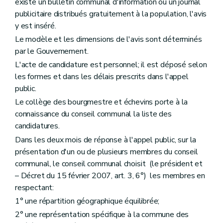
Art. 245
existe un bulletin communal d'information ou un journal
Art. 246
publicitaire distribués gratuitement à la population, l'avis
Art. 247
y est inséré.
Art. 248
Chapitre V
Des découvertes fortuites
Le modèle et les dimensions de l'avis sont déterminés
Art. 249
par le Gouvernement.
Chapitre VI
Des subventions
L'acte de candidature est personnel; il est déposé selon
Art. 250
Art. 251
les formes et dans les délais prescrits dans l'appel
Chapitre VII
Des indemnités
public.
Art. 252
Le collège des bourgmestre et échevins porte à la
er
Titre
(V – Décret du 1
juillet 1993, art. 3) . - Dispositions transitoires
Art. 236
connaissance du conseil communal la liste des
Art. 237
candidatures.
Livre IV
Dispositions relatives à la performance énergétique des bâtiments
Dans les deux mois de réponse à l'appel public, sur la
Titre premier
Définitions
Art. 237/1
présentation d'un ou de plusieurs membres du conseil
Titre II
Champ d'application
communal, le conseil communal choisit (le président et
Art. 237/2
– Décret du 15 février 2007, art. 3, 6°) les membres en
Titre III
Méthode de calcul de la performance énergétique des bâtiments
respectant:
Art. 237/3
Art. 237/4
1° une répartition géographique équilibrée;
Art. 237/5
2° une représentation spécifique à la commune des
Art. 237/6