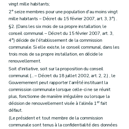
Section 4
De l'Institut du patrimoine wallon
vingt mille habitants;
Sous-section première
Création
2° seize membres pour une population d'au moins vingt
Art. 217
Sous-section 2
Objet et missions
mille habitants – Décret du 15 février 2007, art. 3, 3°) .
Art. 218
§2. (Dans les six mois de sa propre installation, le
Art. 219
conseil communal – Décret du 15 février 2007, art. 3,
Art. 220
Art. 220
bis
4°) décide de l'établissement de la commission
Art.
220ter
communale. Si elle existe, le conseil communal, dans les
Art. 221
trois mois de sa propre installation, en décide le
Art. 221
bis
renouvellement.
Art. 221
ter
Art. 221
quater
Soit d'initiative, soit sur la proposition du conseil
Art. 222
communal (... – Décret du 18 juillet 2002, art. 2, 2.) , le
Sous-section 3
Ressources
Gouvernement peut rapporter l'arrêté instituant la
Art. 223
Art. 224
commission communale lorsque celle-ci ne se réunit
Sous-section 4
Gestion de l'Institut
plus, fonctionne de manière irrégulière ou lorsque la
Art. 225
er
décision de renouvellement visée à l'alinéa 1
fait
Sous-section 5
Commission consultative
Art. 226
défaut.
Art. 227
(Le président et tout membre de la commission
Sous-section 6
Personnel
communale sont tenus à la confidentialité des données
Art. 228