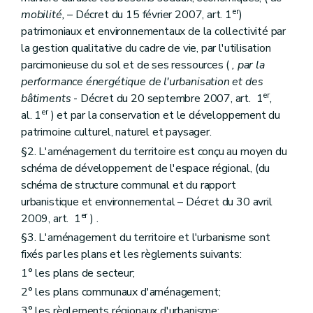
Art. 39
er
Art. 39
bis
mobilité,
– Décret du 15 février 2007, art. 1
)
Art. 40
patrimoniaux et environnementaux de la collectivité par
Art. 41
la gestion qualitative du cadre de vie, par l'utilisation
Section 4
Procédure d'élaboration
parcimonieuse du sol et de ses ressources (
, par la
Art. 42
Art. 42
bis
performance énergétique de l'urbanisation et des
Art. 43
er
bâtiments
- Décret du 20 septembre 2007, art. 1
,
Art. 44
er
al. 1
) et par la conservation et le développement du
Art. 45
patrimoine culturel, naturel et paysager.
Section 5
Procédure et prescriptions de révision
Art. 46
§2. L'aménagement du territoire est conçu au moyen du
Chapitre III
Du plan communal d'aménagement
schéma de développement de l'espace régional, (du
Section première
Généralités
schéma de structure communal et du rapport
Art. 47
Section 2
Contenu
urbanistique et environnemental – Décret du 30 avril
Art. 48
er
2009, art. 1
) .
Art. 49
§3. L'aménagement du territoire et l'urbanisme sont
Section 3
Procédure d'élaboration
Art. 49
bis
fixés par les plans et les règlements suivants:
Art. 50
1° les plans de secteur;
Art. 51
2° les plans communaux d'aménagement;
Art. 52
Section 4
Procédure de révision
3° les règlements régionaux d'urbanisme;