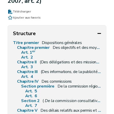
2007, art. 2)
Télécharger
Ajouter aux favoris
Structure
Titre premier
Dispositions générales
Chapitre premier
Des objectifs et des moyens
er
Art. 1
Art. 2
Chapitre II
(Des délégations et des missions déléguées par le Gouvernement – Décret du 30 avril 2009, art. 3)
Art. 3
Chapitre III
(Des informations, de la publicité, des enquêtes publiques et des consultations – Décret-programme du 3 février 2005, art. 41)
Art. 4
Chapitre IV
Des commissions
Section première
De la commission régionale de l'aménagement du territoire
Art. 5
Art. 6
Section 2
(
De la commission consultative communale d'aménagement du territoire et de mobilité
Art. 7
Chapitre V
Des délais relatifs aux permis et aux recours