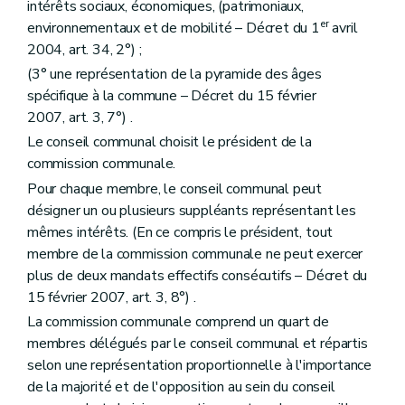
intérêts sociaux, économiques, (patrimoniaux,
Art. 237/7
Art. 237/8
er
environnementaux et de mobilité – Décret du 1
avril
Titre IV
Exigences de performance énergétique des bâtiments
2004, art. 34, 2°) ;
Chapitre premier
Champ d'application
(3° une représentation de la pyramide des âges
Art. 237/9
Art. 237/10
spécifique à la commune – Décret du 15 février
Art. 237/11
2007, art. 3, 7°) .
Chapitre II
Détermination des exigences minimales de performance énergétique
Le conseil communal choisit le président de la
Art. 237/12
Art. 237/13
commission communale.
Art. 237/14
Pour chaque membre, le conseil communal peut
Art. 237/15
désigner un ou plusieurs suppléants représentant les
Chapitre III
Etude de faisabilité technique, environnementale et économique
Art. 237/16
mêmes intérêts. (En ce compris le président, tout
Art. 237/17
membre de la commission communale ne peut exercer
Chapitre IV
Missions du déclarant, du responsable P.E.B. et de l'auteur de l'étude de faisabilité technique, environnementale et économique
plus de deux mandats effectifs consécutifs – Décret du
Art. 237/18
15 février 2007, art. 3, 8°) .
Art. 237/19
Art. 237/20
La commission communale comprend un quart de
Chapitre V
Procédures
membres délégués par le conseil communal et répartis
Section première
Bâtiments pour lesquels une étude de faisabilité technique, environnementale et économique est requise
selon une représentation proportionnelle à l'importance
Art. 237/21
Art. 237/22
de la majorité et de l'opposition au sein du conseil
Section 2
Bâtiments pour lesquels une étude de faisabilité technique, environnementale et économique n'est pas requise