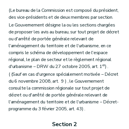
Art. 187
Chapitre III
Missions, structures et fonctionnement de la Commission
(Le bureau de la Commission est composé du président,
Art. 188
des vice-présidents et de deux membres par section.
Art. 189
Art. 190
Le Gouvernement désigne la ou les sections chargées
Art. 191
de proposer les avis au bureau, sur tout projet de décret
Titre II
De la protection, de la prévention, de la restauration
ou d'arrêté de portée générale relevant de
Chapitre premier
Des mesures de protection
Section première
De l'inventaire
l'aménagement du territoire et de l'urbanisme, en ce
Art. 192
compris le schéma de développement de l'espace
Section 2
De la liste de sauvegarde
régional, le plan de secteur et le règlement régional
Art. 193
er
d'urbanisme – DRW du 27 octobre 2005, art. 1
) .
Art. 194
Art. 195
( (Sauf en cas d'urgence spécialement motivée – Décret
Section 3
Du classement
du 6 novembre 2008, art. 9 ) , le Gouvernement
Art. 196
consulte la commission régionale sur tout projet de
Art. 197
Art. 198
décret ou d'arrêté de portée générale relevant de
Art. 199
l'aménagement du territoire et de l'urbanisme – Décret-
Art. 200
programme du 3 février 2005, art. 43) .
Art. 201
Art. 202
Art. 203
Section 2
Art. 204