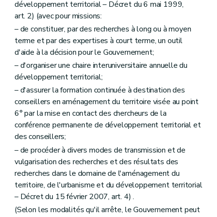
développement territorial – Décret du 6 mai 1999,
Sous-section première
Du contenu général des dossiers de demande de permis d'urbanisme
art. 2) (avec pour missions:
Art. 284
Art. 285
– de constituer, par des recherches à long ou à moyen
Art. 286
terme et par des expertises à court terme, un outil
Sous-section 2
Du contenu simplifié de certains dossiers de demande de permis d'urbanisme
d'aide à la décision pour le Gouvernement;
Art. 287
Art. 288
– d'organiser une chaire interuniversitaire annuelle du
Art. 289
développement territorial;
Section 2
Du dossier des demandes de permis dispensés du concours d'un architecte
Art. 290
– d'assurer la formation continuée à destination des
Art. 291
conseillers en aménagement du territoire visée au point
Section 3
Des dispositions communes
6° par la mise en contact des chercheurs de la
Art. 292
conférence permanente de développement territorial et
Art. 293
Art. 294
des conseillers;
Art. 295
– de procéder à divers modes de transmission et de
Art. 296
vulgarisation des recherches et des résultats des
Art. 297
Art. 298
recherches dans le domaine de l'aménagement du
Art. 299
territoire, de l'urbanisme et du développement territorial
Art. 300
– Décret du 15 février 2007, art. 4) .
Art. 301
(Selon les modalités qu'il arrête, le Gouvernement peut
Art. 302