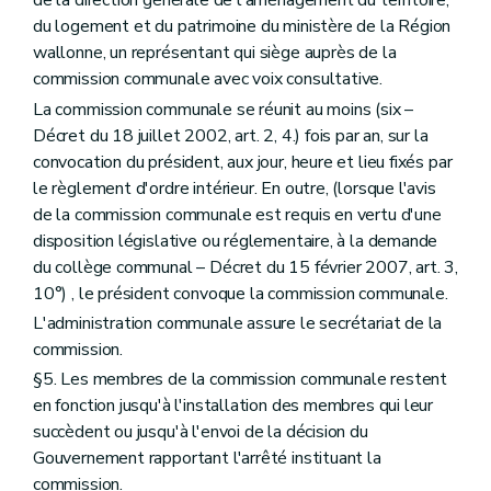
de la direction générale de l'aménagement du territoire,
Art. 237/36
Art. 237/37
du logement et du patrimoine du ministère de la Région
Art. 237/38
wallonne, un représentant qui siège auprès de la
Art. 237/39
commission communale avec voix consultative.
Livre IV
Des mesures d'exécution
er
La commission communale se réunit au moins (six –
Titre premier
Des mesures d'exécution du livre I
Chapitre premier
De la composition et des modalités de fonctionnement des commissions d'aménagement du territoire
Décret du 18 juillet 2002, art. 2, 4.) fois par an, sur la
Section première
De la commission régionale et de ses sections – Décret du 27 novembre 1997, art. 4, 2., al. 2)
convocation du président, aux jour, heure et lieu fixés par
Section
Constitution
le règlement d'ordre intérieur. En outre, (lorsque l'avis
Art. 238
Section
Siège
de la commission communale est requis en vertu d'une
Art. 239
disposition législative ou réglementaire, à la demande
Section
Sections
du collège communal – Décret du 15 février 2007, art. 3,
Art. 240
10°) , le président convoque la commission communale.
Section
Composition des sections
Art. 241
L'administration communale assure le secrétariat de la
Section
Composition de la commission
commission.
Art. 242
§5. Les membres de la commission communale restent
Section
Présidence
Art. 243
en fonction jusqu'à l'installation des membres qui leur
Section
Bureau
succèdent ou jusqu'à l'envoi de la décision du
Art. 244
Gouvernement rapportant l'arrêté instituant la
Section
Secrétariat
commission.
Art. 245