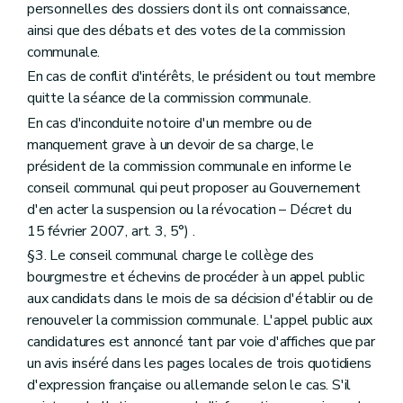
personnelles des dossiers dont ils ont connaissance,
Art. 229
Chapitre III
Des indemnités
ainsi que des débats et des votes de la commission
Art. 230
communale.
Titre III
Du petit patrimoine populaire
En cas de conflit d'intérêts, le président ou tout membre
Art. 231
Titre IV
De l'archéologie
quitte la séance de la commission communale.
Chapitre premier
Des définitions
En cas d'inconduite notoire d'un membre ou de
Art. 232
manquement grave à un devoir de sa charge, le
Chapitre II
Des mesures de protection
Art. 233
président de la commission communale en informe le
Art. 234
conseil communal qui peut proposer au Gouvernement
Art. 235
d'en acter la suspension ou la révocation – Décret du
Art. 236
15 février 2007, art. 3, 5°) .
Chapitre III
Des sondages archéologiques et des fouilles
Art. 237
§3. Le conseil communal charge le collège des
Art. 238
bourgmestre et échevins de procéder à un appel public
Art. 239
aux candidats dans le mois de sa décision d'établir ou de
Art. 240
Art. 241
renouveler la commission communale. L'appel public aux
Art. 242
candidatures est annoncé tant par voie d'affiches que par
Art. 243
un avis inséré dans les pages locales de trois quotidiens
Art. 244
d'expression française ou allemande selon le cas. S'il
Chapitre IV
Des sondages archéologiques et des fouilles d'utilité publique