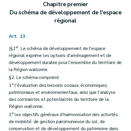
Art. 321
Chapitre premier
Art. 322
Du schéma de développement de l'espace
Sous-section 3
Des demandes de dérogations à un permis de lotir ou à un plan particulier d'aménagement
régional
Art. 323
Section 2
De l'instruction des demandes de permis de lotir
Sous-section première
Des demandes nécessitant l'avis conforme du fonctionnaire délégué
Art. 13.
Art. 324
Art. 325
Art. 326
er
(§1
. Le schéma de développement de l'espace
Art. 327
régional exprime les options d'aménagement et de
Sous-section 2
Des demandes ne nécessitant pas l'avis conforme du fonctionnaire délégué
développement durable pour l'ensemble du territoire de
Art. 328
la Région wallonne.
Sous-section 3
Des modifications d'un permis de lotir
Art. 329
§2. Le schéma comprend:
Chapitre XI
(Des demandes de permis d'urbanisme, de permis de lotir et de certificats d'urbanisme soumises à une enquête publique et des modalités de ces enquêtes publiques
1° l'évaluation des besoins sociaux, économiques,
Section première
Des demandes de permis d'urbanisme, de permis de lotir et de certificats d'urbanisme soumises à une enquête publique
Art. 330
patrimoniaux et environnementaux, ainsi que l'analyse
Art. 331
des contraintes et potentialités du territoire de la
Section 2
Des modalités des enquêtes publiques
Région wallonne;
Art. 332
2° les objectifs généraux d'harmonisation des activités,
Art. 333
Art. 334
de mobilité, de gestion parcimonieuse du sol, de
Art. 335
conservation et de développement du patrimoine dans