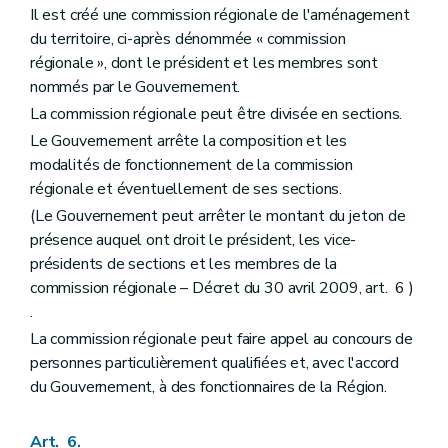
Il est créé une commission régionale de l'aménagement
Titre II
Des dispositions particulières
Chapitre premier
Du droit de préemption
du territoire, ci-après dénommée « commission
Art. 175
régionale », dont le président et les membres sont
Art. 176
nommés par le Gouvernement.
Art. 177
Art. 178
La commission régionale peut être divisée en sections.
Art. 179
Le Gouvernement arrête la composition et les
Art. 180
modalités de fonctionnement de la commission
Chapitre II
De l'expropriation pour cause d'utilité publique
Art. 181
régionale et éventuellement de ses sections.
Chapitre III
Des sites de réhabilitation paysagère et environnementale (d'intérêt régional et de la conservation de la beauté des paysages – Décret-programme du 23 février 2006, art. 51)
(Le Gouvernement peut arrêter le montant du jeton de
Art. 182
présence auquel ont droit le président, les vice-
Chapitre IV
(Du Fonds d'aménagement opérationnel et du Fonds d'assainissement des (sites à réaménager et des ites de réhabilitation paysagère et environnementale – Décret-programme du 23 février 2006, art. 53) – Décret du 20 juillet 2005, art. 2)
Art. 183
présidents de sections et les membres de la
Art. 183
bis
commission régionale – Décret du 30 avril 2009, art. 6 )
Chapitre V
Des dispositions financières
.
Art. 184
La commission régionale peut faire appel au concours de
Livre III
Dispositions relatives au patrimoine
Titre premier
Généralités
personnes particulièrement qualifiées et, avec l'accord
Chapitre premier
Intégration du patrimoine dans le cadre de vie de la société contemporaine
du Gouvernement, à des fonctionnaires de la Région.
Art. 185
Art. 186
Chapitre II
Définitions
Art. 6.