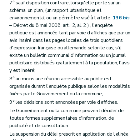
Art. 143
7° sauf disposition contraire, lorsqu'elle porte sur un
Section 3
De l'établissement des parcs résidentiels de week-end
schéma, un plan, (un rapport urbanistique et
Sous-section première
Des dispositions générales
environnemental ou un périmètre visé à l'article
136
bis
Art. 144
Sous-section 2
Des conditions d'établissement et de lotissement d'un parc résidentiel de week-end
– Décret du 8 mai 2008, art. 2, al. 2 ) , l'enquête
Art. 145
publique est annoncée tant par voie d'affiches que par un
Art. 146
avis inséré dans les pages locales de trois quotidiens
Art. 147
d'expression française ou allemande selon le cas; s'il
Art. 148
Sous-section 3
Du dossier de parc résidentiel de week-end
existe un bulletin communal d'information ou un journal
Art. 149
publicitaire distribués gratuitement à la population, l'avis
Chapitre V
Des certificats d'urbanisme et des renseignements à fournir par les pouvoirs publics et les notaires
y est inséré;
Art. 150
Art. 150
bis
8° au moins une réunion accessible au public est
Art. 151
organisée durant l'enquête publique selon les modalités
Art. 152
fixées par le Gouvernement ou la commune;
Titre VI
Des infractions et des sanctions
Art. 153
9° les décisions sont annoncées par voie d'affiches.
Art. 154
Le Gouvernement ou la commune peuvent décider de
Art. 155
toutes formes supplémentaires d'information, de
Art. 156
Art. 157
publicité et de consultation.
Art. 158
La suspension du délai prescrit en application de l'alinéa
Art. 159