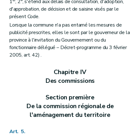
er
1
, 2°, s'étend aux délais de consultation, d'adoption,
Art. 159
bis
Titre VII
Des dispositions fiscales
d'approbation, de décision et de saisine visés par le
Art. 160
présent Code.
Titre VIII
Dispositions abrogatoires et transitoires des lois du 29 mars 1962 et du 22 décembre 1970
Lorsque la commune n'a pas entamé les mesures de
Art. 161
Art. 162
publicité prescrites, elles le sont par le gouverneur de la
Art. 163
province à l'invitation du Gouvernement ou du
Art. 164
fonctionnaire délégué – Décret-programme du 3 février
Art. 165
2005, art. 42) .
Art. 166
Livre II
Dispositions relatives à l'aménagement du territoire et à l'urbanisme opérationnels
Titre premier
Des dispositions générales
Chapitre IV
Chapitre premier
Des sites à réaménager
Des commissions
Art. 167
Art. 168
Art. 169
Section première
Art. 170
Art. 171
De la commission régionale de
Chapitre II
De la revitalisation urbaine
l'aménagement du territoire
Art. 172
Chapitre III
De la rénovation urbaine
Art. 173
Art. 5.
Chapitre IV
Des zones d'initiatives privilégiées
Art. 174