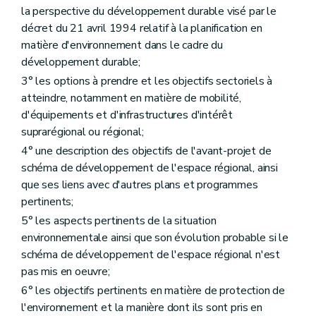
Art. 336
la perspective du développement durable visé par le
Art. 337
Art. 338
décret du 21 avril 1994 relatif à la planification en
Art. 339
matière d'environnement dans le cadre du
Art. 340
développement durable;
Art. 341
3° les options à prendre et les objectifs sectoriels à
Art. 342
Art. 343
atteindre, notamment en matière de mobilité,
Art. 344 à 380
d'équipements et d'infrastructures d'intérêt
Chapitre XII
(De la forme des décisions prises, en matière de permis d'urbanisme, de permis d'urbanisation et de modifications de permis d'urbanisation et de permis de lotir par le collège communal – AGW du 3 juin 2010, art. 1
suprarégional ou régional;
Art. 381
Art. 382
4° une description des objectifs de l'avant-projet de
Art. 383
schéma de développement de l'espace régional, ainsi
Chapitre XIII
(De la forme des décisions prises, en matière de permis d'urbanisme, de permis d'urbanisation et de modifications de permis d'urbanisation et de permis de lotir, en application de l'article
que ses liens avec d'autres plans et programmes
118
pertinents;
– AGW du 3 juin 2010, art. 2 )
5° les aspects pertinents de la situation
Art. 384
Art. 385
environnementale ainsi que son évolution probable si le
Art. 386
schéma de développement de l'espace régional n'est
Chapitre XIV
(De la forme des décisions prises, en matière de permis d'urbanisme, de permis d'urbanisation et de modifications de permis d'urbanisation et de permis de lotir, en application des articles
pas mis en oeuvre;
121
6° les objectifs pertinents en matière de protection de
et
l'environnement et la manière dont ils sont pris en
127