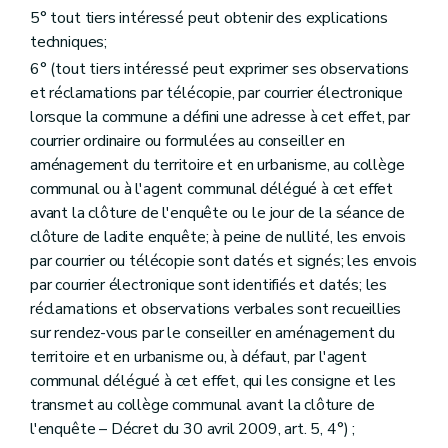
Section 11
Des permis en relation avec d'autres polices administratives
5° tout tiers intéressé peut obtenir des explications
Art. 130
techniques;
Art. 131
Art. 132
6° (tout tiers intéressé peut exprimer ses observations
Art. 132
bis
et réclamations par télécopie, par courrier électronique
Section 12
Des dispositions diverses
lorsque la commune a défini une adresse à cet effet, par
Art. 133
courrier ordinaire ou formulées au conseiller en
Art. 134
Art. 135
aménagement du territoire et en urbanisme, au collège
Art. 136
communal ou à l'agent communal délégué à cet effet
Art. 136
bis
avant la clôture de l'enquête ou le jour de la séance de
Art. 137
clôture de ladite enquête; à peine de nullité, les envois
Art. 138
Art. 139
par courrier ou télécopie sont datés et signés; les envois
Chapitre IV
Des dispositions particulières aux équipements touristiques
par courrier électronique sont identifiés et datés; les
Section première
Des dispositions générales
réclamations et observations verbales sont recueillies
Art. 140
sur rendez-vous par le conseiller en aménagement du
Section 2
De l'établissement des villages de vacances
Sous-section première
Des dispositions générales
territoire et en urbanisme ou, à défaut, par l'agent
Art. 141
communal délégué à cet effet, qui les consigne et les
Sous-section 2
Des conditions d'établissement des villages de vacances
transmet au collège communal avant la clôture de
Art. 142
l'enquête – Décret du 30 avril 2009, art. 5, 4°) ;
Sous-section 3
Du dossier de village de vacances