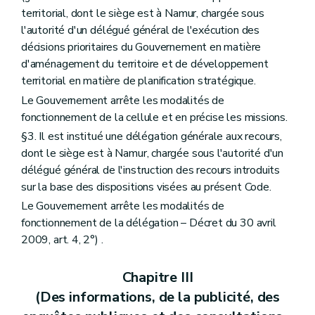
Section 2
Des charges d'urbanisme (... – Décret du 30 avril 2009, art. 41 )
territorial, dont le siège est à Namur, chargée sous
Section 3
De la péremption et de la prorogation du permis d'urbanisme
l'autorité d'un délégué général de l'exécution des
Art. 86
Section 4
Du permis d'urbanisme à durée limitée
décisions prioritaires du Gouvernement en matière
Art. 87
d'aménagement du territoire et de développement
Chapitre II
(Du permis d'urbanisation et du permis d'urbanisme de constructions groupées – Décret du 30 avril 2009, art. 42)
territorial en matière de planification stratégique.
Section première
(Des actes soumis à permis d'urbanisation – Décret du 30 avril 2009, art. 43)
Art. 88
Le Gouvernement arrête les modalités de
Section 2
Des actes soumis à permis d'urbanisme de constructions groupées – Décret du 30 avril 2009, art. 45)
fonctionnement de la cellule et en précise les missions.
Art. 89
§3. Il est institué une délégation générale aux recours,
Section 3
(Des actes non soumis à permis d'urbanisation – Décret du 30 avril 2009, art. 47)
Art. 90
dont le siège est à Namur, chargée sous l'autorité d'un
Art. 91
délégué général de l'instruction des recours introduits
Section 4
(Des effets du permis d'urbanisation et du permis d'urbanisme de constructions groupées – Décret du 30 avril 2009, art. 50)
sur la base des dispositions visées au présent Code.
Art. 92
Art. 93
Le Gouvernement arrête les modalités de
Art. 94
fonctionnement de la délégation – Décret du 30 avril
Art. 95
2009, art. 4, 2°) .
Art. 96
Art. 97
Section 5
(De la péremption du permis d'urbanisation et de la péremption ou de la prorogation du permis d'urbanisme de constructions groupées qui implique l'ouverture, la modification ou la suppression d'une voirie communale – Décret du 30 avril 2009, art. 56)
Chapitre III
Art. 98
(Des informations, de la publicité, des
Art. 99
Art. 100