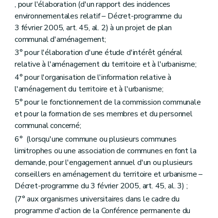
Art. 271
, pour l'élaboration (d'un rapport des incidences
Chapitre IV
quater
(De la liste des actes et travaux visés à l'article 140 - AGW du 14 novembre 2007, art. 1
environnementales relatif – Décret-programme du
Art. 271
bis
3 février 2005, art. 45, al. 2) à un projet de plan
Chapitre V
Des fonctionnaires délégués pour l'application des articles 42, 43, 45, 48 et 50 à 55 (lire articles 84, 89, 99, 107 à 109, 115, 116, 118 et 127)
communal d'aménagement;
Art. 272
Art. 273
3° pour l'élaboration d'une étude d'intérêt général
Chapitre VI
(
De la liste des personnes de droit public et des actes et travaux d'utilité publique pour laquelle les permis d'urbanisme et de lotir sont délivrés par le Gouvernement ou le fonctionnaire délégué (... – AGW du 17 juillet 2003, art. 2, §1
relative à l'aménagement du territoire et à l'urbanisme;
Art. 274
Art. 274
bis
4° pour l'organisation de l'information relative à
Art. 275 et 276
l'aménagement du territoire et à l'urbanisme;
Art. 277 et 278
5° pour le fonctionnement de la commission communale
Chapitre VI
bis
(Des conditions dans lesquelles une personne physique ou morale, privée ou publique, ou une association de personnes physiques peut être chargée de l'élaboration ou de la révision des schémas, des plans d'aménagement (... – AGW du 30 juin 2009, art. 5, al. 1
et pour la formation de ses membres et du personnel
Art. 279
Art. 280
communal concerné;
Art. 281
6° (lorsqu'une commune ou plusieurs communes
Art. 282
limitrophes ou une association de communes en font la
Art. 283
Art. 283/1
demande, pour l'engagement annuel d'un ou plusieurs
Art. 283/2
conseillers en aménagement du territoire et urbanisme –
Art. 283/3
Décret-programme du 3 février 2005, art. 45, al. 3) ;
Art. 283/4
Art. 283/5
(7° aux organismes universitaires dans le cadre du
Chapitre VII
De la composition du dossier de demande de permis d'urbanisme visé au Livre I
programme d'action de la Conférence permanente du
Section première
Des dossiers des demandes de permis pour lesquelles le concours d'un architecte est requis