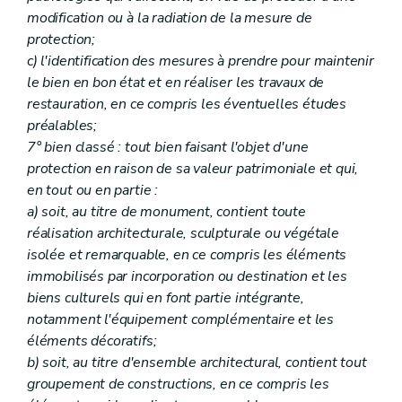
Section première
Des dispositions générales
Art. 211
modification ou à la radiation de la mesure de
Section 2
De la prévention
protection;
Sous-section première
De la fiche d'état sanitaire
c) l'identification des mesures à prendre pour maintenir
Art. 212
le bien en bon état et en réaliser les travaux de
Sous-section 2
De l'étude préalable
Art. 213
restauration, en ce compris les éventuelles études
Sous-section 3
De la maintenance
préalables;
Art. 214
7° bien classé : tout bien faisant l'objet d'une
Section 3
De la restauration
protection en raison de sa valeur patrimoniale et qui,
Art. 215
Art. 215
bis
en tout ou en partie :
Art. 216
a) soit, au titre de monument, contient toute
Section 3/1
Du certificat de patrimoine
réalisation architecturale, sculpturale ou végétale
Art. 216/1
isolée et remarquable, en ce compris les éléments
Section 4
(
(...)
Sous-section première
(...)
immobilisés par incorporation ou destination et les
Art. 217
biens culturels qui en font partie intégrante,
Sous-section 2
(...)
notamment l'équipement complémentaire et les
Art. 218 à 222
Sous-section 3
(...)
éléments décoratifs;
Art. 223 et 224
b) soit, au titre d'ensemble architectural, contient tout
Sous-section 4
(...)
groupement de constructions, en ce compris les
Art. 225