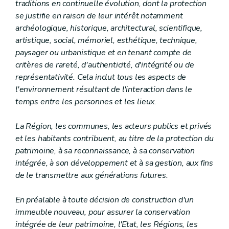
traditions en continuelle évolution, dont la protection
Section première
(...)
Art. 88
se justifie en raison de leur intérêt notamment
Section 2
(...)
archéologique, historique, architectural, scientifique,
Art. 89
artistique, social, mémoriel, esthétique, technique,
Section 3
(...)
paysager ou urbanistique et en tenant compte de
Art. 90 à 91
Section 4
(...)
critères de rareté, d'authenticité, d'intégrité ou de
Art. 92 à 97
représentativité. Cela inclut tous les aspects de
Section 5
(...)
l'environnement résultant de l'interaction dans le
Art. 98 à 101
temps entre les personnes et les lieux.
Section 6
(...)
Art. 102 à 106
Chapitre III
(...)
La Région, les communes, les acteurs publics et privés
Section première
(...)
et les habitants contribuent, au titre de la protection du
Art. 107 à 109
Section 2
(...)
patrimoine, à sa reconnaissance, à sa conservation
Sous-section première
(...)
intégrée, à son développement et à sa gestion, aux fins
Art. 110 à 112
de le transmettre aux générations futures.
Sous-section 2
(...)
Art. 113
Sous-section 3
(...)
En préalable à toute décision de construction d'un
Art. 114
immeuble nouveau, pour assurer la conservation
Section 3
(...)
intégrée de leur patrimoine, l'Etat, les Régions, les
Art. 115 et 116