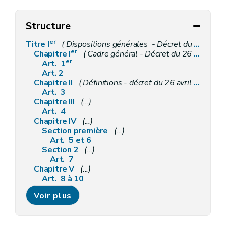
Structure
er
Titre I
( Dispositions générales - Décret du 26 avril 2018, art.2)
er
Chapitre I
( Cadre général - Décret du 26 avril 2018, art.2)
er
Art. 1
Art. 2
Chapitre II
( Définitions - décret du 26 avril 2018, art.2)
Art. 3
Chapitre III
(...)
Art. 4
Chapitre IV
(...)
Section première
(...)
Art. 5 et 6
Section 2
(...)
Art. 7
Chapitre V
(...)
Art. 8 à 10
Chapitre VI
(...)
Voir plus
Art. 11 et 12
Titre II
( Du patrimoine mondial - décret du 26 avril 2018, art.2)
Art. 4