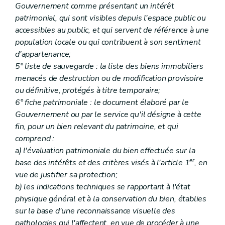
Art. 202
Gouvernement comme présentant un intérêt
Art. 203
patrimonial, qui sont visibles depuis l'espace public ou
Art. 204
accessibles au public, et qui servent de référence à une
Section 4
De la requalification
population locale ou qui contribuent à son sentiment
Art. 205
Art. 205/1
d'appartenance;
Section 5
Des effets des mesures de protection
5° liste de sauvegarde : la liste des biens immobiliers
Art. 206
menacés de destruction ou de modification provisoire
Art. 207
ou définitive, protégés à titre temporaire;
Art. 208
Section 6
Des zones de protection
6° fiche patrimoniale : le document élaboré par le
Art. 209
Gouvernement ou par le service qu'il désigne à cette
Section 6/1
Du patrimoine mondial et des structures de gestion
fin, pour un bien relevant du patrimoine, et qui
Art. 209/1
re
comprend :
Sous-section 1
Du Comité wallon du patrimoine mondial
Art. 209/2
a) l'évaluation patrimoniale du bien effectuée sur la
Art. 209/3
er
base des intérêts et des critères visés à l'article 1
, en
Sous-section 2
Des plans de gestion
vue de justifier sa protection;
Art. 209/4
Art. 209/5
b) les indications techniques se rapportant à l'état
Section 7
Des écussons et des panneaux
physique général et à la conservation du bien, établies
Art. 210
sur la base d'une reconnaissance visuelle des
Chapitre II
Des mesures de prévention et de restauration
pathologies qui l'affectent, en vue de procéder à une