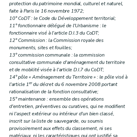
protection du patrimoine mondial, culturel et naturel,
Art. 244
Chapitre IV
Des sondages archéologiques et des fouilles d'utilité publique
faite à Paris le 16 novembre 1972;
Art. 245
10° CoDT : le Code du Développement territorial;
Art. 246
11° fonctionnaire délégué de l'Urbanisme : le
Art. 247
fonctionnaire visé à l'article D.I.3 du CoDT;
Art. 248
Chapitre V
Des découvertes fortuites
12° Commission : la Commission royale des
Art. 249
monuments, sites et fouilles;
Chapitre VI
Des subventions
13° commission communale : la commission
Art. 250
consultative communale d'aménagement du territoire
Art. 251
Chapitre VII
Des indemnités
et de mobilité visée à l'article D.I.7 du CoDT;
Art. 252
14° pôle « Aménagement du Territoire » : le pôle visé à
Titre V
Dispositions transitoires
er
l'article 1
du décret du 6 novembre 2008 portant
Art. 236
rationalisation de la fonction consultative;
Art. 237
Livre IV
(...)
15° maintenance : ensemble des opérations
Titre premier
(...)
d'entretien, préventives ou curatives, qui ne modifient
Art. 237/1
ni l'aspect extérieur ou intérieur d'un bien classé,
Titre II
(...)
Art. 237/2
inscrit sur la liste de sauvegarde, ou soumis
Titre III
(...)
provisoirement aux effets du classement, ni ses
Art. 237/3 à 237/8
matériaux, ni les caractéristiques qui ont justifié sa