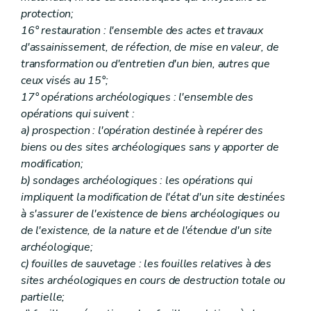
Titre IV
(...)
protection;
Chapitre premier
(...)
Art. 237/9 à 237/11
16° restauration : l'ensemble des actes et travaux
Chapitre II
(...)
d'assainissement, de réfection, de mise en valeur, de
Art. 237/12 à 237/15
transformation ou d'entretien d'un bien, autres que
Chapitre III
(...)
ceux visés au 15°;
Art. 237/16 et 237/17
Chapitre IV
(...)
17° opérations archéologiques : l'ensemble des
Art. 237/18 à 237/20
opérations qui suivent :
Chapitre V
(...)
a) prospection : l'opération destinée à repérer des
Section première
(...)
biens ou des sites archéologiques sans y apporter de
Art. 237/21 et 237/22
Section 2
(...)
modification;
Art. 237/23 et 237/25
b) sondages archéologiques : les opérations qui
Section 3
(...)
impliquent la modification de l'état d'un site destinées
Art. 237/25
à s'assurer de l'existence de biens archéologiques ou
Section 4
(...)
Art. 237/26
de l'existence, de la nature et de l'étendue d'un site
Titre V
(...)
archéologique;
Chapitre premier
(...)
c) fouilles de sauvetage : les fouilles relatives à des
Art. 237/27 à 237/29
Chapitre II
(...)
sites archéologiques en cours de destruction totale ou
Art. 237/30
partielle;
Chapitre III
(...)