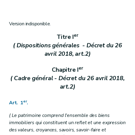
Art. 5
Art. 6
Art. 7
Art. 8
Titre III
( De la Commission royale des monuments, sites et fouilles - decret du 26 avril 2018, art.2)
Version indisponible.
Art. 9
Art. 10
er
Titre I
Titre IV
(...)
( Dispositions générales - Décret du 26
Chapitre premier
(...)
Art. 76 et 77
avril 2018, art.2)
Chapitre II
(...)
Art. 78 et 79
er
Chapitre III
(...)
Chapitre I
Art. 80 à 83
( Cadre général - Décret du 26 avril 2018,
Titre V
(...)
art.2)
Chapitre premier
(...)
Section première
(...)
Art. 84 et 85
er
Art. 1
.
Section 2
(...)
Section 3
(...)
Art. 86
( Le patrimoine comprend l'ensemble des biens
Section 4
(...)
immobiliers qui constituent un reflet et une expression
Art. 87
des valeurs, croyances, savoirs, savoir-faire et
Chapitre II
(...)