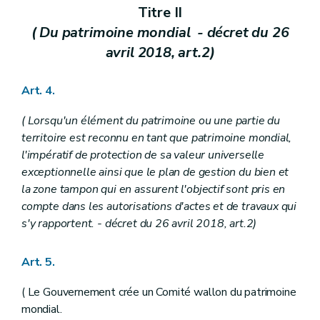
Titre II
Art. 259/3
Chapitre III
(...)
( Du patrimoine mondial - décret du 26
Art. 260 et 261
avril 2018, art.2)
Chapitre IV
(...)
Section première
(...)
Art. 262
Art. 4.
Section 2
(...)
Art. 263
( Lorsqu'un élément du patrimoine ou une partie du
Section 3
(...)
Art. 264
territoire est reconnu en tant que patrimoine mondial,
Section 4
(...)
l'impératif de protection de sa valeur universelle
Art. 265
exceptionnelle ainsi que le plan de gestion du bien et
Chapitre IV
bis
(....)
la zone tampon qui en assurent l'objectif sont pris en
Art. 266 à 270
Chapitre IV
ter
(...)
compte dans les autorisations d'actes et de travaux qui
Art. 271
s'y rapportent. - décret du 26 avril 2018, art.2)
Chapitre IV
quater
(...)
Art. 271
bis
Chapitre V
(...)
Art. 5.
Art. 272 et 273
Chapitre VI
(...)
( Le Gouvernement crée un Comité wallon du patrimoine
Art. 274 et 274
bis
mondial.
Art. 275 et 276