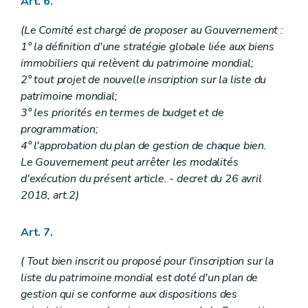
Art. 6.
Art. 316 à 320
Sous-section 2
(...)
(Le Comité est chargé de proposer au Gouvernement :
Art. 321 et 322
1° la définition d'une stratégie globale liée aux biens
Sous-section 3
(...)
Art. 323
immobiliers qui relèvent du patrimoine mondial;
Section 2
(...)
2° tout projet de nouvelle inscription sur la liste du
Sous-section première
(...)
patrimoine mondial;
Art. 324 à 327
3° les priorités en termes de budget et de
Sous-section 2
(...)
Art. 328
programmation;
Sous-section 3
(...)
4° l'approbation du plan de gestion de chaque bien.
Art. 329
Le Gouvernement peut arrêter les modalités
Chapitre XI
(...)
d'exécution du présent article. - decret du 26 avril
Section première
(...)
Art. 330 à 331
2018, art.2)
Section 2
(...)
Art. 332 à 343
Art. 344 à 380
Art. 7.
Chapitre XII
(...)
Art. 381 à 383
( Tout bien inscrit ou proposé pour l'inscription sur la
Chapitre XIII
(...)
liste du patrimoine mondial est doté d'un plan de
Art. 384 à 386
gestion qui se conforme aux dispositions des
Chapitre XIV
(...)