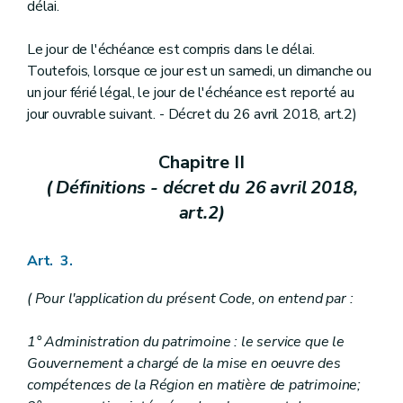
délai.
Titre premier
(...)
Chapitre premier
(...)
Art. 167 à 171
Le jour de l'échéance est compris dans le délai.
Chapitre II
(...)
Toutefois, lorsque ce jour est un samedi, un dimanche ou
Art. 172
un jour férié légal, le jour de l'échéance est reporté au
Chapitre III
(...)
jour ouvrable suivant. - Décret du 26 avril 2018, art.2)
Art. 173
Chapitre IV
(...)
Art. 174
Chapitre II
Titre II
(...)
Chapitre premier
(...)
( Définitions - décret du 26 avril 2018,
Art. 175 à 180
art.2)
Chapitre II
(...)
Art. 181
Chapitre III
(...)
Art. 3.
Art. 182
Chapitre IV
(...)
( Pour l'application du présent Code, on entend par :
Art. 183 et 183
bis
Chapitre V
(...)
Art. 184
1° Administration du patrimoine : le service que le
Livre III
Dispositions relatives au patrimoine
Gouvernement a chargé de la mise en oeuvre des
Titre premier
Généralités
compétences de la Région en matière de patrimoine;
Chapitre premier
Intégration du patrimoine dans le cadre de vie de la société contemporaine