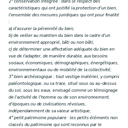
Art. 185
2° conservation intégrée : dans le respect des
Art. 186
caractéristiques qui ont justifié la protection d'un bien,
Chapitre II
Définitions
l'ensemble des mesures juridiques qui ont pour finalité
Art. 187
:
Chapitre III
Missions, structures et fonctionnement de la Commission
Art. 188
a) d'assurer la pérennité du bien;
Art. 189
b) de veiller au maintien du bien dans le cadre d'un
Art. 190
environnement approprié, bâti ou non bâti;
Art. 191
c) de déterminer une affectation adéquate du bien en
Titre II
De la protection, de la prévention, de la restauration
Chapitre premier
Des mesures de protection
vue de l'adapter, de manière durable, aux besoins
Section première
De l'inventaire
sociaux, économiques, démographiques, énergétiques,
Art. 192
environnementaux ou de mobilité de la collectivité;
Section 2
De la liste de sauvegarde
3° bien archéologique : tout vestige matériel, y compris
Art. 193
Art. 194
paléontologique, ou sa trace, situé sous ou au-dessus
Art. 195
du sol, sous les eaux, envisagé comme un témoignage
Section 3
Du classement
de l'activité de l'homme ou de son environnement,
Art. 196
Art. 197
d'époques ou de civilisations révolues,
Art. 198
indépendamment de sa valeur artistique;
Art. 199
4° petit patrimoine populaire : les petits éléments non
Art. 200
classés du patrimoine qui sont reconnus par le
Art. 201