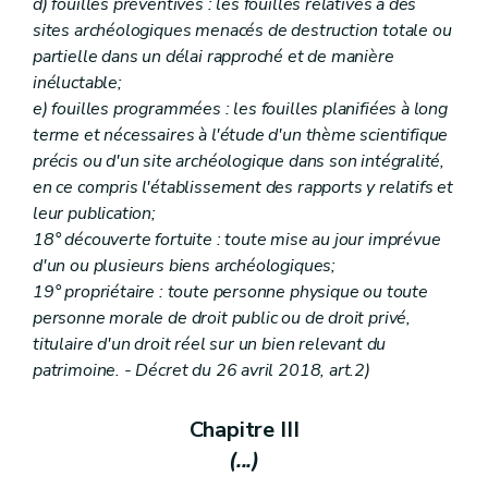
d) fouilles préventives : les fouilles relatives à des
Art. 237/31
sites archéologiques menacés de destruction totale ou
Titre VI
(...)
Art. 237/32 à 237/34
partielle dans un délai rapproché et de manière
Titre VII
(...)
inéluctable;
Chapitre premier
(...)
e) fouilles programmées : les fouilles planifiées à long
Art. 237/35
terme et nécessaires à l'étude d'un thème scientifique
Chapitre II
(...)
Art. 237/36 à 237/39
précis ou d'un site archéologique dans son intégralité,
Livre IV
Des mesures d'exécution
en ce compris l'établissement des rapports y relatifs et
er
Titre premier
Des mesures d'exécution du livre I
leur publication;
Chapitre premier
De la composition et des modalités de fonctionnement des commissions d'aménagement du territoire
18° découverte fortuite : toute mise au jour imprévue
Section première
De la commission régionale et de ses sections
Section
Constitution
d'un ou plusieurs biens archéologiques;
Art. 238
19° propriétaire : toute personne physique ou toute
Section
Siège
personne morale de droit public ou de droit privé,
Art. 239
titulaire d'un droit réel sur un bien relevant du
Section
Sections
Art. 240
patrimoine. - Décret du 26 avril 2018, art.2)
Section
Composition des sections
Art. 241
Chapitre III
Section
Composition de la commission
Art. 242
(...)
Section
Présidence