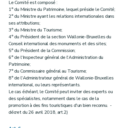
Art. 277 et 278
Le Comité est composé :
Chapitre VI
bis
(...)
1° du Ministre du Patrimoine, lequel préside le Comité;
Art. 279 à 283/4
2° du Ministre ayant les relations internationales dans
Chapitre VI
ter
(...)
ses attributions;
Art. 283/5
Chapitre VII
(...)
3° du Ministre du Tourisme;
Section première
(...)
4° du Président de la section Wallonie-Bruxelles du
Sous-section première
(...)
Conseil international des monuments et des sites;
Art. 284 à 286
5° du Président de la Commission;
Sous-section 2
(...)
Art. 287à 289
6° de l'Inspecteur général de l'Administration du
Section 2
(...)
Patrimoine;
Art. 290 à 291
7° du Commissaire général au Tourisme;
Section 3
(...)
8° de l'Administrateur général de Wallonie-Bruxelles
Art. 292 à 295
Art. 296 à 306
international, ou leurs représentants.
Chapitre VIII
(...)
Le cas échéant, le Comité peut inviter des experts ou
Art. 307 à 310
des spécialistes, notamment dans le cas de la
Chapitre IX
(...)
Art. 311
promotion à des fins touristiques d'un bien reconnu. -
Art. 312 à 315
décret du 26 avril 2018, art.2)
Chapitre X
(...)
Section première
(...)
Sous-section première
(...)