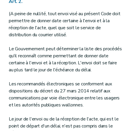
Art. 2.
Art. 140
Section 2
(...)
Sous-section première
(...)
(A peine de nullité, tout envoi visé au présent Code doit
Art. 141
permettre de donner date certaine à l'envoi et à la
Sous-section 2
(...)
réception de l'acte, quel que soit le service de
Art. 142
distribution du courrier utilisé.
Sous-section 3
(...)
Art. 143
Section 3
(...)
Le Gouvernement peut déterminer la liste des procédés
Sous-section première
(...)
qu'il reconnaît comme permettant de donner date
Art. 144
Sous-section 2
(...)
certaine à l'envoi et à la réception. L'envoi doit se faire
Art. 145 à 148
au plus tard le jour de l'échéance du délai.
Sous-section 3
(...)
Art. 149
Les recommandés électroniques se conforment aux
Chapitre V
(...)
Art. 150 à 152
dispositions du décret du 27 mars 2014 relatif aux
Titre VI
(...)
communications par voie électronique entre les usagers
Art. 153 à 159
bis
et les autorités publiques wallonnes.
Titre VII
(...)
Art. 160
Titre VIII
(...)
Le jour de l'envoi ou de la réception de l'acte, qui est le
Art. 161 à 166
point de départ d'un délai, n'est pas compris dans le
Livre II
(...)