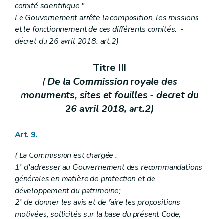
Art. 415
comité scientifique ".
Art. 415/1
Le Gouvernement arrête la composition, les missions
Art. 415/2
et le fonctionnement de ces différents comités. -
Art. 415/3
décret du 26 avril 2018, art.2)
Art. 415/4
Art. 415/5
Art. 415/6
Titre III
Art. 415/7
( De la Commission royale des
Art. 415/8
Art. 415/9
monuments, sites et fouilles - decret du
Art. 415/10
26 avril 2018, art.2)
Art. 415/11
Art. 415/12
Art. 415/13
Art. 9.
Art. 415/14
Art. 415/15
Art. 415/16
( La Commission est chargée :
Art. 416
1° d'adresser au Gouvernement des recommandations
Chapitre XVII
quater
Règlement général sur les bâtisses en site rural
générales en matière de protection et de
Art. 417
développement du patrimoine;
Art. 418
Art. 419
2° de donner les avis et de faire les propositions
Art. 420
motivées, sollicités sur la base du présent Code;