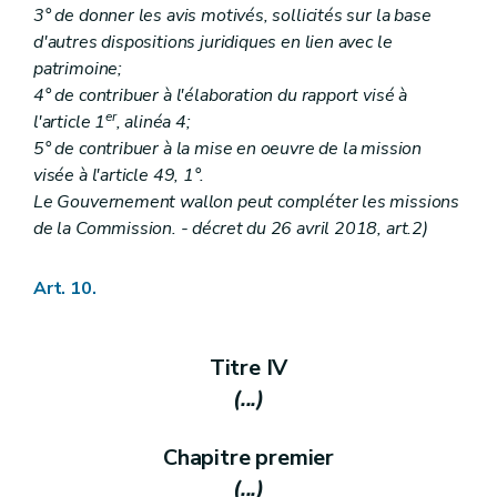
Art. 421
3° de donner les avis motivés, sollicités sur la base
Art. 422
d'autres dispositions juridiques en lien avec le
Art. 423
Art. 424
patrimoine;
Art. 425
4° de contribuer à l'élaboration du rapport visé à
Art. 426
er
l'article 1
, alinéa 4;
Art. 427
5° de contribuer à la mise en oeuvre de la mission
Art. 428
Art. 429
visée à l'article 49, 1°.
Art. 430
Le Gouvernement wallon peut compléter les missions
Chapitre XVII
quinquies
Règlement général d'urbanisme relatif aux enseignes et aux dispositifs de publicité
de la Commission. - décret du 26 avril 2018, art.2)
Art. 431
Art. 432
Art. 433
Art. 10.
Art. 434
Art. 435
Art. 436
Art. 437
Titre IV
Art. 438
(...)
Art. 439
Art. 440
Art. 441
Chapitre premier
Art. 442
Chapitre XVII
sexies
(...)
Du règlement d'urbanisme sur la qualité acoustique de constructions dans les zones B, C et D des plans de développement à long terme des aéroports de Liège-Bierset et de Charleroi-Bruxelles Sud