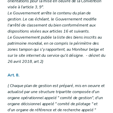
Art. 387 à 388/5
orientations pour la mise en oeuvre de la Convention
Chapitre XV
(...)
visée à l'article 3, 9°.
Art. 389
Le Gouvernement arrête le contenu du plan de
Chapitre XVI
(...)
gestion. Le cas échéant, le Gouvernement modifie
Art. 390
Art. 391 et 392
l'arrêté de classement du bien conformément aux
Chapitre XVII
Du règlement général sur les bâtisses applicable aux zones protégéesde certaines communes en matière d'urbanisme
dispositions visées aux articles 16 et suivants.
Art. 393
Le Gouvernement publie la liste des biens inscrits au
Art. 394
patrimoine mondial, en ce compris le périmètre des
Art. 395
Art. 396
zones tampon qui s'y rapportent, au Moniteur belge et
Art. 397
sur le site internet du service qu'il désigne. - décret du
Art. 398
26 avril 2018, art.2)
Art. 399
Art. 400
Art. 401
Art. 8.
Art. 402
Art. 403
( Chaque plan de gestion est préparé, mis en oeuvre et
Art. 404
actualisé par une structure tripartite composée d'un
Art. 405
Chapitre XVII
bis
(...)
organe opérationnel appelé " comité de gestion", d'un
Art. 406 à 413
organe décisionnel appelé " comité de pilotage " et
Chapitre XVII
ter
Règlement général sur les bâtisses relatif à l'accessibilité et à l'usage des espaces et bâtiments ou parties de bâtiments ouverts au public ou à usage collectif par les personnes à mobilité réduite
d'un organe de référence et de recherche appelé "
Art. 414