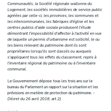
Communautés, la Société régionale wallonne du
Section 4
(...)
Art. 117
Logement, les sociétés immobilières de service public
Section 5
(...)
agréées par celle-ci, les provinces, les communes et
Art. 118
les intercommunales, les fabriques d'église et les
Section 6
(...)
centres publics d'aide sociale produisent l'étude
Art. 119 à 123
Section 7
(...)
démontrant l'impossibilité d'affecter à l'activité en vue
Art. 124 à 126
de laquelle un permis d'urbanisme est sollicité, le ou
Section 8
(...)
les biens relevant du patrimoine dont ils sont
Art. 127
propriétaires lorsqu'ils sont classés ou auxquels
Section 9
(...)
Art. 128
s'appliquent tous les effets du classement, repris à
Section 10
(...)
l'inventaire régional du patrimoine ou à l'inventaire
Art. 129
communal.
Art.
129
bis
Art.
129
ter
Art.
129
quater
Le Gouvernement dépose tous les trois ans sur le
Section 11
(...)
bureau du Parlement un rapport sur la situation et les
Art. 130 à 132
bis
prévisions en matière de protection du patrimoine.
-
Section 12
(...)
Art. 133 à 139
Décret du 26 avril 2018, art.2)
Chapitre IV
(...)
Section première
(...)