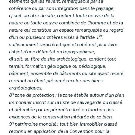
éléments qui les relient, remarquable par sa
Sous-section 5
(...)
Art. 226 et 227
cohérence ou par son intégration dans le paysage;
Sous-section 6
(...)
c) soit, au titre de site, contient toute oeuvre de la
Art. 228 et 229
nature ou toute oeuvre combinée de l'homme et de la
Chapitre III
Des indemnités
nature qui constitue un espace remarquable au regard
Art. 230
Titre III
Du petit patrimoine populaire
er
d'un ou plusieurs critères visés à l'article 1
,
Art. 231
suffisamment caractéristique et cohérent pour faire
Titre IV
De l'archéologie
l'objet d'une délimitation topographique;
Chapitre premier
Des définitions
d) soit, au titre de site archéologique, contient tout
Art. 232
Chapitre II
Des mesures de protection
terrain, formation géologique ou pédologique,
Art. 233
bâtiment, ensemble de bâtiments ou site ayant recelé,
Art. 234
recelant ou étant présumé receler des biens
Art. 235
archéologiques;
Art. 236
Chapitre III
Des sondages archéologiques et des fouilles
8° zone de protection : la zone établie autour d'un bien
Art. 237
immobilier inscrit sur la liste de sauvegarde ou classé
Art. 238
et délimitée par un périmètre fixé en fonction des
Art. 239
Art. 240
exigences de la conservation intégrée de ce bien;
Art. 241
9° patrimoine mondial : tout bien immobilier classé
Art. 242
reconnu en application de la Convention pour la
Art. 243