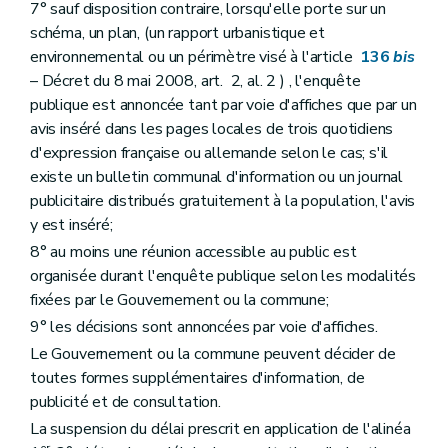
Art. 143
7° sauf disposition contraire, lorsqu'elle porte sur un
Section 3
De l'établissement des parcs résidentiels de week-end
schéma, un plan, (un rapport urbanistique et
Sous-section première
Des dispositions générales
environnemental ou un périmètre visé à l'article
136
bis
Art. 144
Sous-section 2
Des conditions d'établissement et de lotissement d'un parc résidentiel de week-end
– Décret du 8 mai 2008, art. 2, al. 2 ) , l'enquête
Art. 145
publique est annoncée tant par voie d'affiches que par un
Art. 146
avis inséré dans les pages locales de trois quotidiens
Art. 147
d'expression française ou allemande selon le cas; s'il
Art. 148
Sous-section 3
Du dossier de parc résidentiel de week-end
existe un bulletin communal d'information ou un journal
Art. 149
publicitaire distribués gratuitement à la population, l'avis
Chapitre V
Des certificats d'urbanisme et des renseignements à fournir par les pouvoirs publics et les notaires
y est inséré;
Art. 150
Art. 150
bis
8° au moins une réunion accessible au public est
Art. 151
organisée durant l'enquête publique selon les modalités
Art. 152
fixées par le Gouvernement ou la commune;
Titre VI
Des infractions et des sanctions
Art. 153
9° les décisions sont annoncées par voie d'affiches.
Art. 154
Le Gouvernement ou la commune peuvent décider de
Art. 155
toutes formes supplémentaires d'information, de
Art. 156
Art. 157
publicité et de consultation.
Art. 158
La suspension du délai prescrit en application de l'alinéa
Art. 159