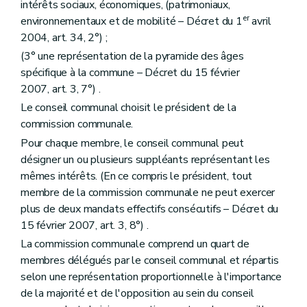
intérêts sociaux, économiques, (patrimoniaux,
Art. 237/7
Art. 237/8
er
environnementaux et de mobilité – Décret du 1
avril
Titre IV
Exigences de performance énergétique des bâtiments
2004, art. 34, 2°) ;
Chapitre premier
Champ d'application
(3° une représentation de la pyramide des âges
Art. 237/9
Art. 237/10
spécifique à la commune – Décret du 15 février
Art. 237/11
2007, art. 3, 7°) .
Chapitre II
Détermination des exigences minimales de performance énergétique
Le conseil communal choisit le président de la
Art. 237/12
Art. 237/13
commission communale.
Art. 237/14
Pour chaque membre, le conseil communal peut
Art. 237/15
désigner un ou plusieurs suppléants représentant les
Chapitre III
Etude de faisabilité technique, environnementale et économique
Art. 237/16
mêmes intérêts. (En ce compris le président, tout
Art. 237/17
membre de la commission communale ne peut exercer
Chapitre IV
Missions du déclarant, du responsable P.E.B. et de l'auteur de l'étude de faisabilité technique, environnementale et économique
plus de deux mandats effectifs consécutifs – Décret du
Art. 237/18
15 février 2007, art. 3, 8°) .
Art. 237/19
Art. 237/20
La commission communale comprend un quart de
Chapitre V
Procédures
membres délégués par le conseil communal et répartis
Section première
Bâtiments pour lesquels une étude de faisabilité technique, environnementale et économique est requise
selon une représentation proportionnelle à l'importance
Art. 237/21
Art. 237/22
de la majorité et de l'opposition au sein du conseil
Section 2
Bâtiments pour lesquels une étude de faisabilité technique, environnementale et économique n'est pas requise