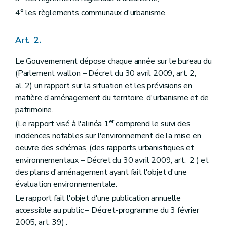
Art. 53
4° les règlements communaux d'urbanisme.
Section 5
Elaboration et révision par le Gouvernement
Art. 54
Art. 55
Art. 2.
Art. 56
Section 6
Effets du plan communal d'aménagement
Le Gouvernement dépose chaque année sur le bureau du
Art. 57
Art. 57
bis
(Parlement wallon – Décret du 30 avril 2009, art. 2,
Section 7
Abrogation du plan communal d'aménagement
al. 2) un rapport sur la situation et les prévisions en
Art. 57
ter
matière d'aménagement du territoire, d'urbanisme et de
Chapitre IV
Des expropriations et des indemnités
patrimoine.
Art. 58
Art. 59
er
(Le rapport visé à l'alinéa 1
comprend le suivi des
Art. 60
incidences notables sur l'environnement de la mise en
Art. 61
oeuvre des schémas, (des rapports urbanistiques et
Art. 62
Art. 63
environnementaux – Décret du 30 avril 2009, art. 2 ) et
Art. 64
des plans d'aménagement ayant fait l'objet d'une
Art. 65
évaluation environnementale.
Art. 66
Art. 67
Le rapport fait l'objet d'une publication annuelle
Art. 68
accessible au public – Décret-programme du 3 février
Art. 69
2005, art. 39) .
Art. 70