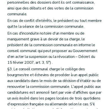
personnelles des dossiers dont ils ont connaissance,
Art. 229
Chapitre III
Des indemnités
ainsi que des débats et des votes de la commission
Art. 230
communale.
Titre III
Du petit patrimoine populaire
En cas de conflit d'intérêts, le président ou tout membre
Art. 231
Titre IV
De l'archéologie
quitte la séance de la commission communale.
Chapitre premier
Des définitions
En cas d'inconduite notoire d'un membre ou de
Art. 232
manquement grave à un devoir de sa charge, le
Chapitre II
Des mesures de protection
Art. 233
président de la commission communale en informe le
Art. 234
conseil communal qui peut proposer au Gouvernement
Art. 235
d'en acter la suspension ou la révocation – Décret du
Art. 236
15 février 2007, art. 3, 5°) .
Chapitre III
Des sondages archéologiques et des fouilles
Art. 237
§3. Le conseil communal charge le collège des
Art. 238
bourgmestre et échevins de procéder à un appel public
Art. 239
aux candidats dans le mois de sa décision d'établir ou de
Art. 240
Art. 241
renouveler la commission communale. L'appel public aux
Art. 242
candidatures est annoncé tant par voie d'affiches que par
Art. 243
un avis inséré dans les pages locales de trois quotidiens
Art. 244
d'expression française ou allemande selon le cas. S'il
Chapitre IV
Des sondages archéologiques et des fouilles d'utilité publique