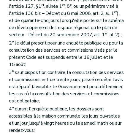
Art. 116
er
er
l'article 127, §1
, alinéa 1
, 8°, ou un périmètre visé à
Section 4
De la décision du collège des bourgmestre et échevins
Art. 117
er
l'article 136
bis
– Décret du 8 mai 2008, art. 2, al. 1
) ,
Section 5
De la saisine du fonctionnaire délégué
et de quarante-cinq jours lorsqu'elle porte sur le schéma
Art. 118
de développement de l'espace régional ou le plan de
Section 6
Des recours
er
secteur - Décret du 20 septembre 2007, art. 1
, al. 2)
;
Art. 119
Art. 120
2° le délai prescrit pour une enquête publique ou pour la
Art. 121
consultation des services et commissions visés par le
Art. 122
présent Code est suspendu entre le 16 juillet et le
Art. 123
Section 7
(De la procédure d'évaluation des incidences des projets sur l'environnement – Décret du 30 avril 2009, art. 75)
15 août;
Art. 124
3° sauf disposition contraire, la consultation des services
Art. 125
et commissions est de trente jours; passé ce délai, l'avis
Art. 126
Section 8
(
Des permis délivrés par le Gouvernement ou le fonctionnaire délégué, de leur introduction et de leur instruction
est réputé favorable; le Gouvernement peut déterminer
Art. 127
les cas où la consultation des services et commissions
Section 9
(Des charges d'urbanisme – Décret du 30 avril 2009, art. 79)
est obligatoire;
Art. 128
Section 10
Des voiries communales – Décret du 30 avril 2009, art. 80)
4° durant l'enquête publique, les dossiers sont
Art. 129
accessibles à la maison communale les jours ouvrables
Art. 129
bis
et un jour jusqu'à vingt heures ou le samedi matin ou sur
Art. 129
ter
rendez-vous;
Art. 129
quater