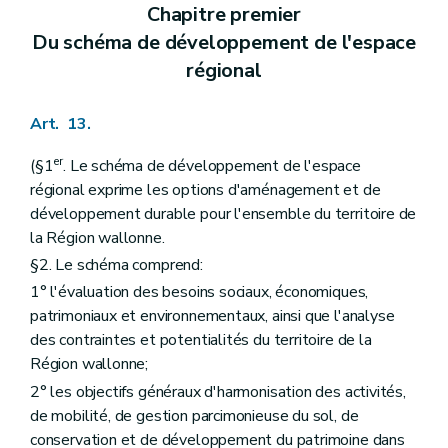
Sous-section 2
Des demandes ne nécessitant pas l'avis du fonctionnaire délégué
Chapitre premier
Art. 321
Du schéma de développement de l'espace
Art. 322
régional
Sous-section 3
Des demandes de dérogations à un permis de lotir ou à un plan particulier d'aménagement
Art. 323
Section 2
De l'instruction des demandes de permis de lotir
Art. 13.
Sous-section première
Des demandes nécessitant l'avis conforme du fonctionnaire délégué
Art. 324
Art. 325
er
(§1
. Le schéma de développement de l'espace
Art. 326
régional exprime les options d'aménagement et de
Art. 327
développement durable pour l'ensemble du territoire de
Sous-section 2
Des demandes ne nécessitant pas l'avis conforme du fonctionnaire délégué
la Région wallonne.
Art. 328
Sous-section 3
Des modifications d'un permis de lotir
§2. Le schéma comprend:
Art. 329
1° l'évaluation des besoins sociaux, économiques,
Chapitre XI
(Des demandes de permis d'urbanisme, de permis de lotir et de certificats d'urbanisme soumises à une enquête publique et des modalités de ces enquêtes publiques
Section première
Des demandes de permis d'urbanisme, de permis de lotir et de certificats d'urbanisme soumises à une enquête publique
patrimoniaux et environnementaux, ainsi que l'analyse
Art. 330
des contraintes et potentialités du territoire de la
Art. 331
Région wallonne;
Section 2
Des modalités des enquêtes publiques
2° les objectifs généraux d'harmonisation des activités,
Art. 332
Art. 333
de mobilité, de gestion parcimonieuse du sol, de
Art. 334
conservation et de développement du patrimoine dans