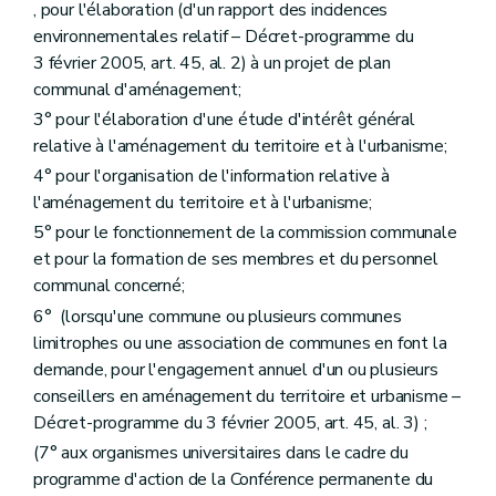
Art. 271
, pour l'élaboration (d'un rapport des incidences
Chapitre IV
quater
(De la liste des actes et travaux visés à l'article 140 - AGW du 14 novembre 2007, art. 1
environnementales relatif – Décret-programme du
Art. 271
bis
3 février 2005, art. 45, al. 2) à un projet de plan
Chapitre V
Des fonctionnaires délégués pour l'application des articles 42, 43, 45, 48 et 50 à 55 (lire articles 84, 89, 99, 107 à 109, 115, 116, 118 et 127)
communal d'aménagement;
Art. 272
Art. 273
3° pour l'élaboration d'une étude d'intérêt général
Chapitre VI
(
De la liste des personnes de droit public et des actes et travaux d'utilité publique pour laquelle les permis d'urbanisme et de lotir sont délivrés par le Gouvernement ou le fonctionnaire délégué (... – AGW du 17 juillet 2003, art. 2, §1
relative à l'aménagement du territoire et à l'urbanisme;
Art. 274
Art. 274
bis
4° pour l'organisation de l'information relative à
Art. 275 et 276
l'aménagement du territoire et à l'urbanisme;
Art. 277 et 278
5° pour le fonctionnement de la commission communale
Chapitre VI
bis
(Des conditions dans lesquelles une personne physique ou morale, privée ou publique, ou une association de personnes physiques peut être chargée de l'élaboration ou de la révision des schémas, des plans d'aménagement (... – AGW du 30 juin 2009, art. 5, al. 1
et pour la formation de ses membres et du personnel
Art. 279
Art. 280
communal concerné;
Art. 281
6° (lorsqu'une commune ou plusieurs communes
Art. 282
limitrophes ou une association de communes en font la
Art. 283
Art. 283/1
demande, pour l'engagement annuel d'un ou plusieurs
Art. 283/2
conseillers en aménagement du territoire et urbanisme –
Art. 283/3
Décret-programme du 3 février 2005, art. 45, al. 3) ;
Art. 283/4
Chapitre VI
ter
De l'évaluation des incidences des plans et programmes dans un contexte transfrontière – AGW du 28 juin 2012, art. 2)
(7° aux organismes universitaires dans le cadre du
Art. 283/5
programme d'action de la Conférence permanente du
Chapitre VII
De la composition du dossier de demande de permis d'urbanisme visé au Livre I