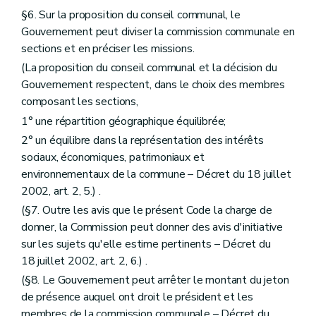
Section
Fonctionnement
§6. Sur la proposition du conseil communal, le
Art. 246
Gouvernement peut diviser la commission communale en
Section
Délibérations
sections et en préciser les missions.
Art. 247
Section
Groupe de travail
(La proposition du conseil communal et la décision du
Art. 248
Gouvernement respectent, dans le choix des membres
Section
Rapport d'activité
composant les sections,
Art. 249
Section
Délégation
1° une répartition géographique équilibrée;
Art. 250
2° un équilibre dans la représentation des intérêts
Section 2
De la commission communale et de ses sections – Décret du 27 novembre 1997, art. 4, 2, al. 2)
Art. 251
sociaux, économiques, patrimoniaux et
Art. 252
environnementaux de la commune – Décret du 18 juillet
Art. 253
2002, art. 2, 5.) .
Chapitre premier
bis
Du contenu du dossier du schéma de structure communal et de ses modalités de mise en œuvre
(§7. Outre les avis que le présent Code la charge de
Section première
Du contenu du dossier du schéma de structure
Art. 254
donner, la Commission peut donner des avis d'initiative
Art. 255
sur les sujets qu'elle estime pertinents – Décret du
Section 2
De l'octroi de subventions aux communes pour l'élaboration d'un schéma de structure et d'un règlement communal d'urbanisme
18 juillet 2002, art. 2, 6.) .
Art. 256 à 259
Section 3
Des modalités d'entrée et de sortie du régime de décentralisation
(§8. Le Gouvernement peut arrêter le montant du jeton
Art. 259/1
de présence auquel ont droit le président et les
Art. 259/2
membres de la commission communale – Décret du