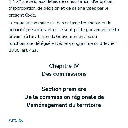
er
1
, 2°, s'étend aux délais de consultation, d'adoption,
Art. 159
bis
Titre VII
Des dispositions fiscales
d'approbation, de décision et de saisine visés par le
Art. 160
présent Code.
Titre VIII
Dispositions abrogatoires et transitoires des lois du 29 mars 1962 et du 22 décembre 1970
Lorsque la commune n'a pas entamé les mesures de
Art. 161
Art. 162
publicité prescrites, elles le sont par le gouverneur de la
Art. 163
province à l'invitation du Gouvernement ou du
Art. 164
fonctionnaire délégué – Décret-programme du 3 février
Art. 165
2005, art. 42) .
Art. 166
Livre II
Dispositions relatives à l'aménagement du territoire et à l'urbanisme opérationnels
Titre premier
Des dispositions générales
Chapitre IV
Chapitre premier
Des sites à réaménager
Des commissions
Art. 167
Art. 168
Art. 169
Section première
Art. 170
Art. 171
De la commission régionale de
Chapitre II
De la revitalisation urbaine
l'aménagement du territoire
Art. 172
Chapitre III
De la rénovation urbaine
Art. 173
Art. 5.
Chapitre IV
Des zones d'initiatives privilégiées
Art. 174