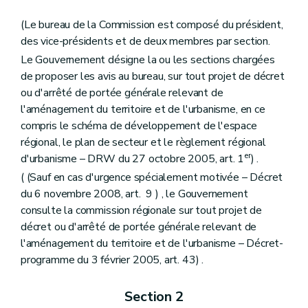
Art. 187
Chapitre III
Missions, structures et fonctionnement de la Commission
(Le bureau de la Commission est composé du président,
Art. 188
des vice-présidents et de deux membres par section.
Art. 189
Art. 190
Le Gouvernement désigne la ou les sections chargées
Art. 191
de proposer les avis au bureau, sur tout projet de décret
Titre II
De la protection, de la prévention, de la restauration
ou d'arrêté de portée générale relevant de
Chapitre premier
Des mesures de protection
Section première
De l'inventaire
l'aménagement du territoire et de l'urbanisme, en ce
Art. 192
compris le schéma de développement de l'espace
Section 2
De la liste de sauvegarde
régional, le plan de secteur et le règlement régional
Art. 193
er
d'urbanisme – DRW du 27 octobre 2005, art. 1
) .
Art. 194
Art. 195
( (Sauf en cas d'urgence spécialement motivée – Décret
Section 3
Du classement
du 6 novembre 2008, art. 9 ) , le Gouvernement
Art. 196
consulte la commission régionale sur tout projet de
Art. 197
Art. 198
décret ou d'arrêté de portée générale relevant de
Art. 199
l'aménagement du territoire et de l'urbanisme – Décret-
Art. 200
programme du 3 février 2005, art. 43) .
Art. 201
Art. 202
Art. 203
Section 2
Art. 204