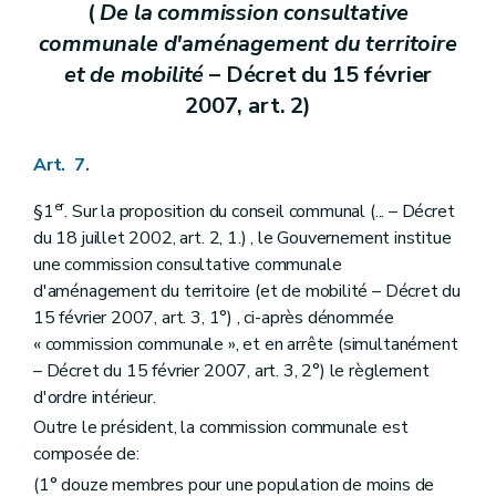
(
De la commission consultative
Section 4
Du retrait des mesures de protection
Art. 205
communale d'aménagement du territoire
Section 5
Des effets des mesures de protection
et de mobilité
– Décret du 15 février
Art. 206
Art. 207
2007, art. 2)
Art. 208
Section 6
Des zones de protection
Art. 209
Art. 7.
Section 7
Des écussons et des panneaux
Art. 210
er
§1
. Sur la proposition du conseil communal (... – Décret
Chapitre II
Des mesures de prévention et de restauration
du 18 juillet 2002, art. 2, 1.) , le Gouvernement institue
Section première
Des dispositions générales
une commission consultative communale
Art. 211
Section 2
De la prévention
d'aménagement du territoire (et de mobilité – Décret du
Sous-section première
De la fiche d'état sanitaire
15 février 2007, art. 3, 1°) , ci-après dénommée
Art. 212
« commission communale », et en arrête (simultanément
Sous-section 2
De l'étude préalable
– Décret du 15 février 2007, art. 3, 2°) le règlement
Art. 213
Sous-section 3
De la maintenance
d'ordre intérieur.
Art. 214
Outre le président, la commission communale est
Section 3
De la restauration
composée de:
Art. 215
Art. 216
(1° douze membres pour une population de moins de