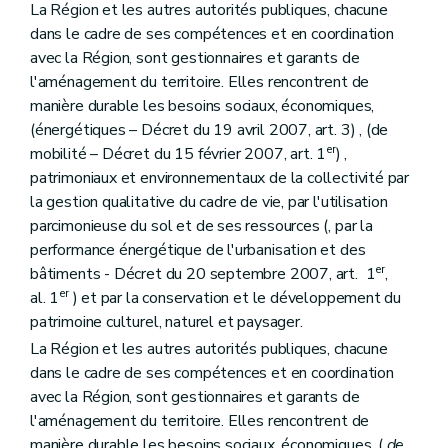
La Région et les autres autorités publiques, chacune
Art. 21
Section 2
Contenu
dans le cadre de ses compétences et en coordination
Art. 22
avec la Région, sont gestionnaires et garants de
Art. 23
l'aménagement du territoire. Elles rencontrent de
Section 3
(Destination et prescriptions générales des zones, tracés de réseaux d'infrastructures principales – Décret du 18 juillet 2002, art. 10)
manière durable les besoins sociaux, économiques,
Art. 24
Art. 25
(énergétiques – Décret du 19 avril 2007, art. 3) , (de
Art. 26
er
mobilité – Décret du 15 février 2007, art. 1
) ,
Art. 27
patrimoniaux et environnementaux de la collectivité par
Art. 28
la gestion qualitative du cadre de vie, par l'utilisation
Art. 29
Art. 30
parcimonieuse du sol et de ses ressources (, par la
Art. 30
bis
performance énergétique de l'urbanisation et des
Art. 31
er
bâtiments - Décret du 20 septembre 2007, art. 1
,
Art. 31
bis
er
Art. 32
al. 1
) et par la conservation et le développement du
Art. 33
patrimoine culturel, naturel et paysager.
Art. 34
La Région et les autres autorités publiques, chacune
Art. 34
bis
dans le cadre de ses compétences et en coordination
Art. 35
Art. 36
avec la Région, sont gestionnaires et garants de
Art. 37
l'aménagement du territoire. Elles rencontrent de
Art. 38
manière durable les besoins sociaux, économiques, (
de