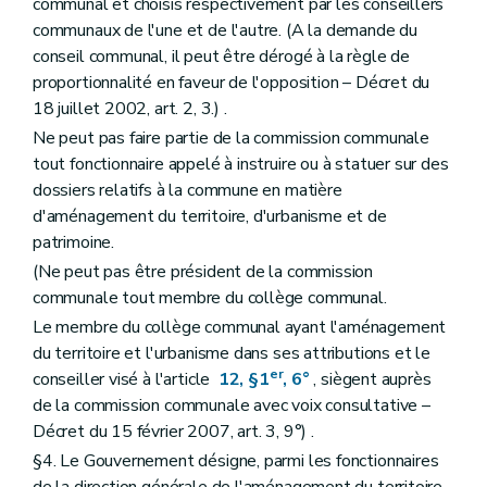
communal et choisis respectivement par les conseillers
Art. 237/23
communaux de l'une et de l'autre. (A la demande du
Art. 237/24
conseil communal, il peut être dérogé à la règle de
Section 3
Autres bâtiments
Art. 237/25
proportionnalité en faveur de l'opposition – Décret du
Section 4
Modalités
18 juillet 2002, art. 2, 3.) .
Art. 237/26
Ne peut pas faire partie de la commission communale
Titre V
Certificat de performance énergétique des bâtiments
Chapitre premier
Champ d'application
tout fonctionnaire appelé à instruire ou à statuer sur des
Art. 237/27
dossiers relatifs à la commune en matière
Art. 237/28
d'aménagement du territoire, d'urbanisme et de
Art. 237/29
patrimoine.
Chapitre II
Mission du certificateur P.E.B.
Art. 237/30
(Ne peut pas être président de la commission
Chapitre III
Procédures
communale tout membre du collège communal.
Art. 237/31
Titre VI
Dispositions favorisant la performance énergétique des bâtiments
Le membre du collège communal ayant l'aménagement
Art. 237/32
du territoire et l'urbanisme dans ses attributions et le
Art. 237/33
er
conseiller visé à l'article
12, §1
, 6°
, siègent auprès
Art. 237/34
de la commission communale avec voix consultative –
Titre VII
Sanctions
Chapitre premier
Du retrait de l'agrément
Décret du 15 février 2007, art. 3, 9°) .
Art. 237/35
§4. Le Gouvernement désigne, parmi les fonctionnaires
Chapitre II
Des amendes administratives