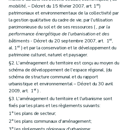
Art. 39
er
Art. 39
bis
mobilité,
– Décret du 15 février 2007, art. 1
)
Art. 40
patrimoniaux et environnementaux de la collectivité par
Art. 41
la gestion qualitative du cadre de vie, par l'utilisation
Section 4
Procédure d'élaboration
parcimonieuse du sol et de ses ressources (
, par la
Art. 42
Art. 42
bis
performance énergétique de l'urbanisation et des
Art. 43
er
bâtiments
- Décret du 20 septembre 2007, art. 1
,
Art. 44
er
al. 1
) et par la conservation et le développement du
Art. 45
patrimoine culturel, naturel et paysager.
Section 5
Procédure et prescriptions de révision
Art. 46
§2. L'aménagement du territoire est conçu au moyen du
Chapitre III
Du plan communal d'aménagement
schéma de développement de l'espace régional, (du
Section première
Généralités
schéma de structure communal et du rapport
Art. 47
Section 2
Contenu
urbanistique et environnemental – Décret du 30 avril
Art. 48
er
2009, art. 1
) .
Art. 49
§3. L'aménagement du territoire et l'urbanisme sont
Section 3
Procédure d'élaboration
Art. 49
bis
fixés par les plans et les règlements suivants:
Art. 50
1° les plans de secteur;
Art. 51
2° les plans communaux d'aménagement;
Art. 52
Section 4
Procédure de révision
3° les règlements régionaux d'urbanisme;