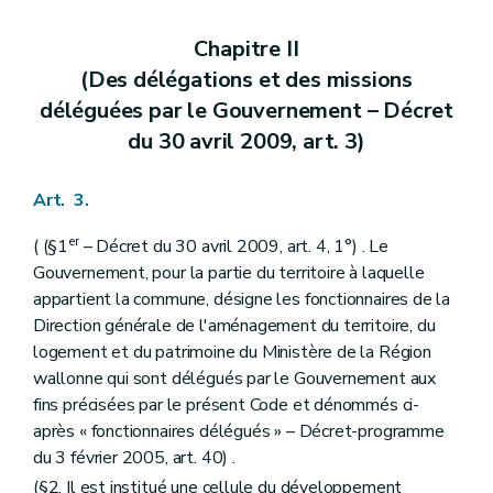
Art. 71
Chapitre V
Du remembrement et du relotissement
Chapitre II
Art. 72
(Des délégations et des missions
Art. 73
Art. 74
déléguées par le Gouvernement – Décret
Art. 75
du 30 avril 2009, art. 3)
Titre IV
Des règlements d'urbanisme
Chapitre premier
Des règlements régionaux d'urbanisme
Art. 76
Art. 3.
Art. 77
Chapitre II
Des règlements communaux d'urbanisme
er
( (§1
– Décret du 30 avril 2009, art. 4, 1°) . Le
Art. 78
Art. 79
Gouvernement, pour la partie du territoire à laquelle
Chapitre III
Des dispositions communes
appartient la commune, désigne les fonctionnaires de la
Art. 80
Direction générale de l'aménagement du territoire, du
Art. 81
logement et du patrimoine du Ministère de la Région
Art. 82
Art. 83
wallonne qui sont délégués par le Gouvernement aux
Titre V
Des permis et certificats d'urbanisme
fins précisées par le présent Code et dénommés ci-
Chapitre premier
Du permis d'urbanisme
après « fonctionnaires délégués » – Décret-programme
Section première
Des actes et travaux soumis à permis d'urbanisme
du 3 février 2005, art. 40) .
Art. 84
Art. 85
(§2. Il est institué une cellule du développement