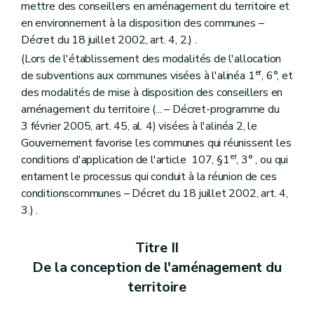
Art. 302
mettre des conseillers en aménagement du territoire et
Art. 303
en environnement à la disposition des communes –
Art. 304
Décret du 18 juillet 2002, art. 4, 2.) .
Art. 305
Art. 306
(Lors de l'établissement des modalités de l'allocation
Chapitre VIII
De la composition du dossier de demande de permis d'exécution de travaux techniques
er
de subventions aux communes visées à l'alinéa 1
, 6°, et
Art. 307
des modalités de mise à disposition des conseillers en
Art. 308
aménagement du territoire (... – Décret-programme du
Art. 309
Art. 310
3 février 2005, art. 45, al. 4) visées à l'alinéa 2, le
Chapitre IX
(De la composition de la demande de permis d'urbanisation ou de la demande de modification du permis d'urbanisation – AGW du 30 juin 2009, art. 1
Gouvernement favorise les communes qui réunissent les
Art. 311
er
conditions d'application de l'article 107, §1
, 3° , ou qui
Art. 312
Art. 313
entament le processus qui conduit à la réunion de ces
Art. 314
conditionscommunes – Décret du 18 juillet 2002, art. 4,
Art. 315
3.) .
Chapitre X
De l'instruction des demandes de permis de bâtir et de lotir
Section première
De l'instruction des demandes de permis de bâtir
Sous-section première
Des demandes nécessitant l'avis conforme du fonctionnaire délégué
Titre II
Art. 316
De la conception de l'aménagement du
Art. 317
Art. 318
territoire
Art. 319
Art. 320