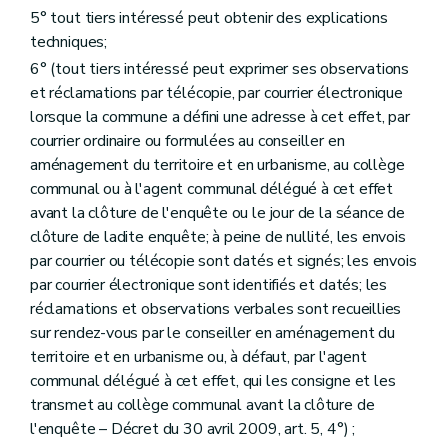
Section 11
Des permis en relation avec d'autres polices administratives
5° tout tiers intéressé peut obtenir des explications
Art. 130
techniques;
Art. 131
Art. 132
6° (tout tiers intéressé peut exprimer ses observations
Art. 132
bis
et réclamations par télécopie, par courrier électronique
Section 12
Des dispositions diverses
lorsque la commune a défini une adresse à cet effet, par
Art. 133
courrier ordinaire ou formulées au conseiller en
Art. 134
Art. 135
aménagement du territoire et en urbanisme, au collège
Art. 136
communal ou à l'agent communal délégué à cet effet
Art. 136
bis
avant la clôture de l'enquête ou le jour de la séance de
Art. 137
clôture de ladite enquête; à peine de nullité, les envois
Art. 138
Art. 139
par courrier ou télécopie sont datés et signés; les envois
Chapitre IV
Des dispositions particulières aux équipements touristiques
par courrier électronique sont identifiés et datés; les
Section première
Des dispositions générales
réclamations et observations verbales sont recueillies
Art. 140
sur rendez-vous par le conseiller en aménagement du
Section 2
De l'établissement des villages de vacances
Sous-section première
Des dispositions générales
territoire et en urbanisme ou, à défaut, par l'agent
Art. 141
communal délégué à cet effet, qui les consigne et les
Sous-section 2
Des conditions d'établissement des villages de vacances
transmet au collège communal avant la clôture de
Art. 142
l'enquête – Décret du 30 avril 2009, art. 5, 4°) ;
Sous-section 3
Du dossier de village de vacances