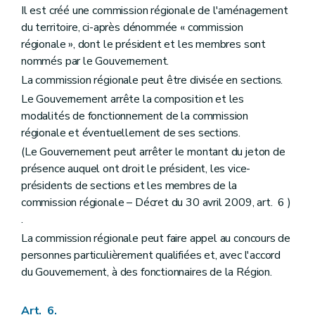
Il est créé une commission régionale de l'aménagement
Titre II
Des dispositions particulières
Chapitre premier
Du droit de préemption
du territoire, ci-après dénommée « commission
Art. 175
régionale », dont le président et les membres sont
Art. 176
nommés par le Gouvernement.
Art. 177
Art. 178
La commission régionale peut être divisée en sections.
Art. 179
Le Gouvernement arrête la composition et les
Art. 180
modalités de fonctionnement de la commission
Chapitre II
De l'expropriation pour cause d'utilité publique
Art. 181
régionale et éventuellement de ses sections.
Chapitre III
Des sites de réhabilitation paysagère et environnementale (d'intérêt régional et de la conservation de la beauté des paysages – Décret-programme du 23 février 2006, art. 51)
(Le Gouvernement peut arrêter le montant du jeton de
Art. 182
présence auquel ont droit le président, les vice-
Chapitre IV
(Du Fonds d'aménagement opérationnel et du Fonds d'assainissement des (sites à réaménager et des ites de réhabilitation paysagère et environnementale – Décret-programme du 23 février 2006, art. 53) – Décret du 20 juillet 2005, art. 2)
Art. 183
présidents de sections et les membres de la
Art. 183
bis
commission régionale – Décret du 30 avril 2009, art. 6 )
Chapitre V
Des dispositions financières
.
Art. 184
La commission régionale peut faire appel au concours de
Livre III
Dispositions relatives au patrimoine
Titre premier
Généralités
personnes particulièrement qualifiées et, avec l'accord
Chapitre premier
Intégration du patrimoine dans le cadre de vie de la société contemporaine
du Gouvernement, à des fonctionnaires de la Région.
Art. 185
Art. 186
Chapitre II
Définitions
Art. 6.