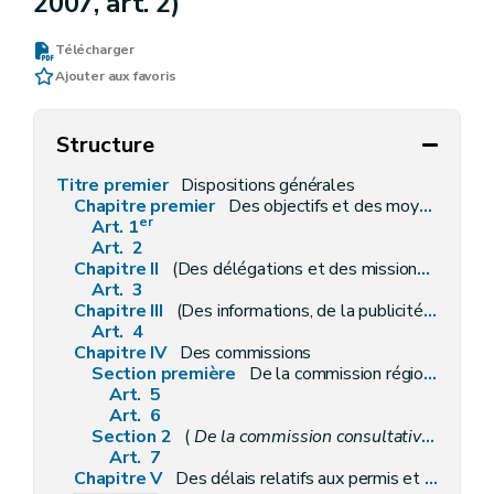
2007, art. 2)
Télécharger
Ajouter aux favoris
Structure
Titre premier
Dispositions générales
Chapitre premier
Des objectifs et des moyens
er
Art. 1
Art. 2
Chapitre II
(Des délégations et des missions déléguées par le Gouvernement – Décret du 30 avril 2009, art. 3)
Art. 3
Chapitre III
(Des informations, de la publicité, des enquêtes publiques et des consultations – Décret-programme du 3 février 2005, art. 41)
Art. 4
Chapitre IV
Des commissions
Section première
De la commission régionale de l'aménagement du territoire
Art. 5
Art. 6
Section 2
(
De la commission consultative communale d'aménagement du territoire et de mobilité
Art. 7
Chapitre V
Des délais relatifs aux permis et aux recours