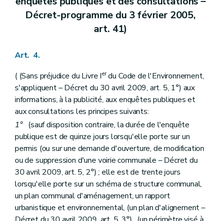
enquêtes publiques et des consultations –
Art. 101
Décret-programme du 3 février 2005,
Section 6
De la modification du permis d'urbanisation – Décret du 30 avril 2009, art. 61)
Art. 102
art. 41)
Art. 103
Art. 104
Art. 105
Art. 4.
Art. 106
Chapitre III
Des demandes de permis, des décisions et des recours
er
( (Sans préjudice du Livre I
du Code de l'Environnement,
Section première
Des autorités compétentes
s'appliquent – Décret du 30 avril 2009, art. 5, 1°) aux
Art. 107
informations, à la publicité, aux enquêtes publiques et
Art. 108
Art. 109
aux consultations les principes suivants:
Section 2
Des dérogations
1°
(sauf disposition contraire, la durée de l'enquête
Sous-section première
Des dérogations au plan de secteur
publique est de quinze jours lorsqu'elle porte sur un
Art. 110
Art. 111
permis (ou sur une demande d'ouverture, de modification
Art. 112
ou de suppression d'une voirie communale – Décret du
Sous-section 2
Des autres dérogations
30 avril 2009, art. 5, 2°) ; elle est de trente jours
Art. 113
lorsqu'elle porte sur un schéma de structure communal,
Sous-section 3
Des dispositions communes
Art. 114
un plan communal d'aménagement, un rapport
Section 3
De l'introduction et de l'instruction de la demande de permis
urbanistique et environnemental, (un plan d'alignement –
Art. 115
Décret du 30 avril 2009, art. 5, 3°) , (un périmètre visé à