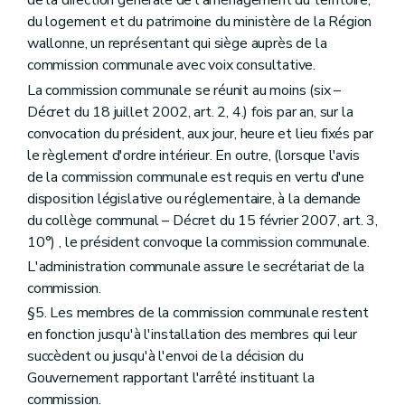
de la direction générale de l'aménagement du territoire,
Art. 237/36
Art. 237/37
du logement et du patrimoine du ministère de la Région
Art. 237/38
wallonne, un représentant qui siège auprès de la
Art. 237/39
commission communale avec voix consultative.
Livre IV
Des mesures d'exécution
er
La commission communale se réunit au moins (six –
Titre premier
Des mesures d'exécution du livre I
Chapitre premier
De la composition et des modalités de fonctionnement des commissions d'aménagement du territoire
Décret du 18 juillet 2002, art. 2, 4.) fois par an, sur la
Section première
De la commission régionale et de ses sections – Décret du 27 novembre 1997, art. 4, 2., al. 2)
convocation du président, aux jour, heure et lieu fixés par
Section
Constitution
le règlement d'ordre intérieur. En outre, (lorsque l'avis
Art. 238
Section
Siège
de la commission communale est requis en vertu d'une
Art. 239
disposition législative ou réglementaire, à la demande
Section
Sections
du collège communal – Décret du 15 février 2007, art. 3,
Art. 240
10°) , le président convoque la commission communale.
Section
Composition des sections
Art. 241
L'administration communale assure le secrétariat de la
Section
Composition de la commission
commission.
Art. 242
§5. Les membres de la commission communale restent
Section
Présidence
Art. 243
en fonction jusqu'à l'installation des membres qui leur
Section
Bureau
succèdent ou jusqu'à l'envoi de la décision du
Art. 244
Gouvernement rapportant l'arrêté instituant la
Section
Secrétariat
commission.
Art. 245