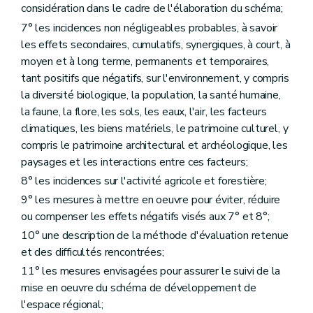
127
considération dans le cadre de l'élaboration du schéma;
– AGW du 3 juin 2010, art. 3 )
7° les incidences non négligeables probables, à savoir
Art. 387
les effets secondaires, cumulatifs, synergiques, à court, à
Art. 388
moyen et à long terme, permanents et temporaires,
Art. 388/1
tant positifs que négatifs, sur l'environnement, y compris
Art. 388/2
Art. 388/3
la diversité biologique, la population, la santé humaine,
Art. 388/4
la faune, la flore, les sols, les eaux, l'air, les facteurs
Art. 388/5
climatiques, les biens matériels, le patrimoine culturel, y
Chapitre XV
Des fonctionnaires délégués pour l'application des articles 67, 69, 70, 71 et 77 (lire « articles 155, §2, 157, 158, 159 et 165 »)
Art. 389
compris le patrimoine architectural et archéologique, les
Chapitre XVI
(Des fonctionnaires délégués pour l'application de l'article 3, alinéa 2
paysages et les interactions entre ces facteurs;
Art. 390
8° les incidences sur l'activité agricole et forestière;
Art. 391 et 392
Chapitre XVII
Du règlement général sur les bâtisses applicable aux zones protégées de certaines communes en matière d'urbanisme
9° les mesures à mettre en oeuvre pour éviter, réduire
Art. 393
ou compenser les effets négatifs visés aux 7° et 8°;
Art. 394
10° une description de la méthode d'évaluation retenue
Art. 395
Art. 396
et des difficultés rencontrées;
Art. 397
11° les mesures envisagées pour assurer le suivi de la
Art. 398
mise en oeuvre du schéma de développement de
Art. 399
Art. 400
l'espace régional;