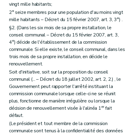
Section 4
De l'Institut du patrimoine wallon
vingt mille habitants;
Sous-section première
Création
2° seize membres pour une population d'au moins vingt
Art. 217
Sous-section 2
Objet et missions
mille habitants – Décret du 15 février 2007, art. 3, 3°) .
Art. 218
§2. (Dans les six mois de sa propre installation, le
Art. 219
conseil communal – Décret du 15 février 2007, art. 3,
Art. 220
Art. 220
bis
4°) décide de l'établissement de la commission
Art.
220ter
communale. Si elle existe, le conseil communal, dans les
Art. 221
trois mois de sa propre installation, en décide le
Art. 221
bis
renouvellement.
Art. 221
ter
Art. 221
quater
Soit d'initiative, soit sur la proposition du conseil
Art. 222
communal (... – Décret du 18 juillet 2002, art. 2, 2.) , le
Sous-section 3
Ressources
Gouvernement peut rapporter l'arrêté instituant la
Art. 223
Art. 224
commission communale lorsque celle-ci ne se réunit
Sous-section 4
Gestion de l'Institut
plus, fonctionne de manière irrégulière ou lorsque la
Art. 225
er
décision de renouvellement visée à l'alinéa 1
fait
Sous-section 5
Commission consultative
Art. 226
défaut.
Art. 227
(Le président et tout membre de la commission
Sous-section 6
Personnel
communale sont tenus à la confidentialité des données
Art. 228