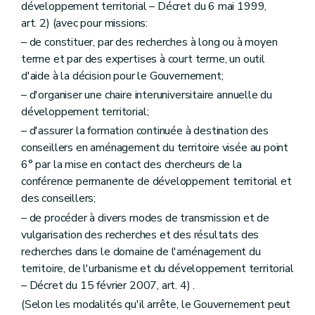
développement territorial – Décret du 6 mai 1999,
Section première
Des dossiers des demandes de permis pour lesquelles le concours d'un architecte est requis
art. 2) (avec pour missions:
Sous-section première
Du contenu général des dossiers de demande de permis d'urbanisme
Art. 284
– de constituer, par des recherches à long ou à moyen
Art. 285
terme et par des expertises à court terme, un outil
Art. 286
d'aide à la décision pour le Gouvernement;
Sous-section 2
Du contenu simplifié de certains dossiers de demande de permis d'urbanisme
Art. 287
– d'organiser une chaire interuniversitaire annuelle du
Art. 288
développement territorial;
Art. 289
Section 2
Du dossier des demandes de permis dispensés du concours d'un architecte
– d'assurer la formation continuée à destination des
Art. 290
conseillers en aménagement du territoire visée au point
Art. 291
6° par la mise en contact des chercheurs de la
Section 3
Des dispositions communes
conférence permanente de développement territorial et
Art. 292
Art. 293
des conseillers;
Art. 294
– de procéder à divers modes de transmission et de
Art. 295
vulgarisation des recherches et des résultats des
Art. 296
Art. 297
recherches dans le domaine de l'aménagement du
Art. 298
territoire, de l'urbanisme et du développement territorial
Art. 299
– Décret du 15 février 2007, art. 4) .
Art. 300
(Selon les modalités qu'il arrête, le Gouvernement peut
Art. 301