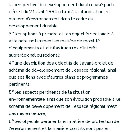
Art. 335
la perspective du développement durable visé par le
Art. 336
Art. 337
décret du 21 avril 1994 relatif à la planification en
Art. 338
matière d'environnement dans le cadre du
Art. 339
développement durable;
Art. 340
3° les options à prendre et les objectifs sectoriels à
Art. 341
Art. 342
atteindre, notamment en matière de mobilité,
Art. 343
d'équipements et d'infrastructures d'intérêt
Art. 344 à 380
suprarégional ou régional;
Chapitre XII
(De la forme des décisions prises, en matière de permis d'urbanisme, de permis d'urbanisation et de modifications de permis d'urbanisation et de permis de lotir par le collège communal – AGW du 3 juin 2010, art. 1
Art. 381
4° une description des objectifs de l'avant-projet de
Art. 382
schéma de développement de l'espace régional, ainsi
Art. 383
que ses liens avec d'autres plans et programmes
Chapitre XIII
(De la forme des décisions prises, en matière de permis d'urbanisme, de permis d'urbanisation et de modifications de permis d'urbanisation et de permis de lotir, en application de l'article
pertinents;
118
– AGW du 3 juin 2010, art. 2 )
5° les aspects pertinents de la situation
Art. 384
environnementale ainsi que son évolution probable si le
Art. 385
schéma de développement de l'espace régional n'est
Art. 386
pas mis en oeuvre;
Chapitre XIV
(De la forme des décisions prises, en matière de permis d'urbanisme, de permis d'urbanisation et de modifications de permis d'urbanisation et de permis de lotir, en application des articles
121
6° les objectifs pertinents en matière de protection de
et
l'environnement et la manière dont ils sont pris en