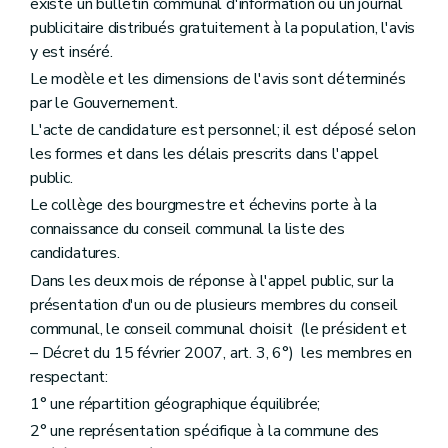
Art. 245
existe un bulletin communal d'information ou un journal
Art. 246
publicitaire distribués gratuitement à la population, l'avis
Art. 247
y est inséré.
Art. 248
Chapitre V
Des découvertes fortuites
Le modèle et les dimensions de l'avis sont déterminés
Art. 249
par le Gouvernement.
Chapitre VI
Des subventions
L'acte de candidature est personnel; il est déposé selon
Art. 250
Art. 251
les formes et dans les délais prescrits dans l'appel
Chapitre VII
Des indemnités
public.
Art. 252
Le collège des bourgmestre et échevins porte à la
er
Titre
(V – Décret du 1
juillet 1993, art. 3) . - Dispositions transitoires
Art. 236
connaissance du conseil communal la liste des
Art. 237
candidatures.
Livre IV
Dispositions relatives à la performance énergétique des bâtiments
Dans les deux mois de réponse à l'appel public, sur la
Titre premier
Définitions
Art. 237/1
présentation d'un ou de plusieurs membres du conseil
Titre II
Champ d'application
communal, le conseil communal choisit (le président et
Art. 237/2
– Décret du 15 février 2007, art. 3, 6°) les membres en
Titre III
Méthode de calcul de la performance énergétique des bâtiments
respectant:
Art. 237/3
Art. 237/4
1° une répartition géographique équilibrée;
Art. 237/5
2° une représentation spécifique à la commune des
Art. 237/6