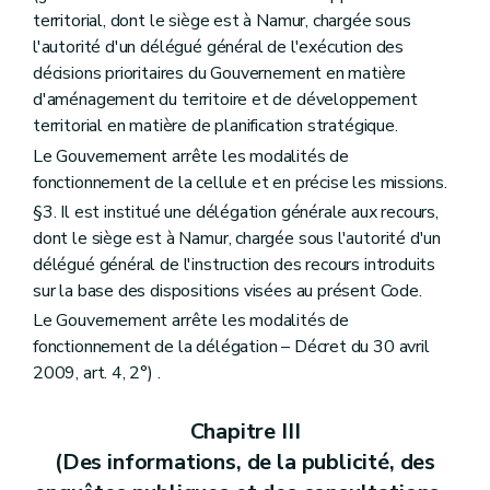
Section 2
Des charges d'urbanisme (... – Décret du 30 avril 2009, art. 41 )
territorial, dont le siège est à Namur, chargée sous
Section 3
De la péremption et de la prorogation du permis d'urbanisme
l'autorité d'un délégué général de l'exécution des
Art. 86
Section 4
Du permis d'urbanisme à durée limitée
décisions prioritaires du Gouvernement en matière
Art. 87
d'aménagement du territoire et de développement
Chapitre II
(Du permis d'urbanisation et du permis d'urbanisme de constructions groupées – Décret du 30 avril 2009, art. 42)
territorial en matière de planification stratégique.
Section première
(Des actes soumis à permis d'urbanisation – Décret du 30 avril 2009, art. 43)
Art. 88
Le Gouvernement arrête les modalités de
Section 2
Des actes soumis à permis d'urbanisme de constructions groupées – Décret du 30 avril 2009, art. 45)
fonctionnement de la cellule et en précise les missions.
Art. 89
§3. Il est institué une délégation générale aux recours,
Section 3
(Des actes non soumis à permis d'urbanisation – Décret du 30 avril 2009, art. 47)
Art. 90
dont le siège est à Namur, chargée sous l'autorité d'un
Art. 91
délégué général de l'instruction des recours introduits
Section 4
(Des effets du permis d'urbanisation et du permis d'urbanisme de constructions groupées – Décret du 30 avril 2009, art. 50)
sur la base des dispositions visées au présent Code.
Art. 92
Art. 93
Le Gouvernement arrête les modalités de
Art. 94
fonctionnement de la délégation – Décret du 30 avril
Art. 95
2009, art. 4, 2°) .
Art. 96
Art. 97
Section 5
(De la péremption du permis d'urbanisation et de la péremption ou de la prorogation du permis d'urbanisme de constructions groupées qui implique l'ouverture, la modification ou la suppression d'une voirie communale – Décret du 30 avril 2009, art. 56)
Chapitre III
Art. 98
(Des informations, de la publicité, des
Art. 99
Art. 100