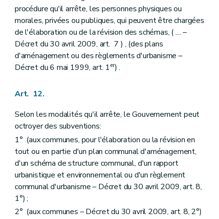
Art. 257/6
procédure qu'il arrête, les personnes physiques ou
Chapitre II
Du réseau des principales infrastructures de transport d'énergies au sens de l'article 23, alinéa 2.
morales, privées ou publiques, qui peuvent être chargées
Art. 259/3
de l'élaboration ou de la révision des schémas, (
...
–
Chapitre III
De l'exécution de l'article 34, alinéa 2
Décret du 30 avril 2009, art. 7 ) , (des plans
Art. 260
Art. 261
d'aménagement ou des règlements d'urbanisme –
Chapitre IV
De la liste des actes et travaux de minime importance
er
Décret du 6 mai 1999, art. 1
) .
Section première
Des actes et travaux dispensés de permis d'urbanisme
Art. 262
Section 2
Des actes et travaux soumis à déclaration urbanistique
Art. 12.
Art. 263
Section 3
Des actes et travaux d'impact limité au sens de l'article
Selon les modalités qu'il arrête, le Gouvernement peut
127, §4, alinéa 2, 1°
octroyer des subventions:
Art. 264
Section 4
Des actes et travaux dispensés du concours d'un architecte
1° (aux communes, pour l'élaboration ou la révision en
Art. 265
tout ou en partie d'un plan communal d'aménagement,
Chapitre IV
bis
Des arbres et des haies remarquables
d'un schéma de structure communal, d'un rapport
Art. 266
urbanistique et environnemental ou d'un règlement
Art. 267
Art. 268
communal d'urbanisme – Décret du 30 avril 2009, art. 8,
Art. 269
1°) ;
Art. 270
2° (aux communes – Décret du 30 avril 2009, art. 8, 2°)
Chapitre IV
ter
De la liste des modifications d'utilisation de bâtiments subordonnées à permis