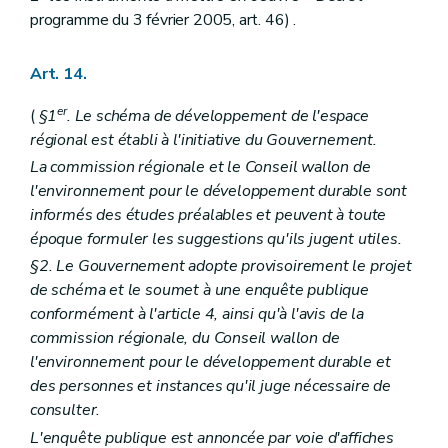
Art. 339
programme du 3 février 2005, art. 46) .
Art. 340
Art. 341
Art. 342
Art. 14.
Art. 343
Art. 344 à 380
er
(
§1
. Le schéma de développement de l'espace
Chapitre XII
De la forme des décisions prises en matière de permis d'urbanisme, de permis de lotir et de modifications de permis de lotir par le collège des bourgmestre et échevins
régional est établi à l'initiative du Gouvernement.
Art. 381
Art. 382
La commission régionale et le Conseil wallon de
Art. 383
l'environnement pour le développement durable sont
Chapitre XIII
De la forme des décisions prises en matière de permis d'urbanisme, de permis de lotir et de modifications de permis de lotir par le fonctionnaire délégué en application de l'article
informés des études préalables et peuvent à toute
118
époque formuler les suggestions qu'ils jugent utiles.
Art. 384
Art. 385
§2. Le Gouvernement adopte provisoirement le projet
Art. 386
de schéma et le soumet à une enquête publique
Chapitre XIV
De la forme des décisions prises en matière de permis d'urbanisme, de permis de lotir et de modifications de permis de lotir par le Gouvernement ou le fonctionnaire délégué en application des articles 121,
conformément à l'article 4, ainsi qu'à l'avis de la
122
commission régionale, du Conseil wallon de
et
l'environnement pour le développement durable et
127
Art. 387
des personnes et instances qu'il juge nécessaire de
Art. 388
consulter.
Art. 388/1
L'enquête publique est annoncée par voie d'affiches
Art. 388/2