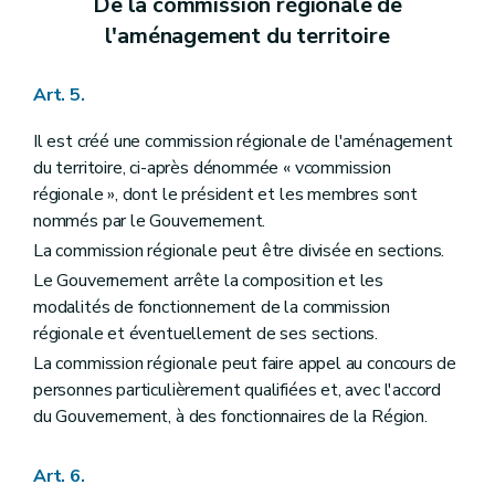
De la commission régionale de
Art. 134
l'aménagement du territoire
Art. 135
Art. 136
Art. 137
Art. 5.
Art. 138
Art. 139
Chapitre IV
Des dispositions particulières aux équipements touristiques
Il est créé une commission régionale de l'aménagement
Section première
Des dispositions générales
du territoire, ci-après dénommée « vcommission
Art. 140
régionale », dont le président et les membres sont
Section 2
De l'établissement des villages de vacances
nommés par le Gouvernement.
Sous-section 1
Des dispositions générales
Art. 141
La commission régionale peut être divisée en sections.
Sous-section 2
Des conditions d'établissement des villages de vacances
Le Gouvernement arrête la composition et les
Art. 142
Sous-section 3
Du dossier de village de vacances
modalités de fonctionnement de la commission
Art. 143
régionale et éventuellement de ses sections.
Section 3
De l'établissement des parcs résidentiels de week-end
La commission régionale peut faire appel au concours de
Sous-section première
Des dispositions générales
personnes particulièrement qualifiées et, avec l'accord
Art. 144
Sous-section 2
Des conditions d'établissement et de lotissement d'un parc résidentiel de week-end
du Gouvernement, à des fonctionnaires de la Région.
Art. 145
Art. 146
Art. 147
Art. 6.