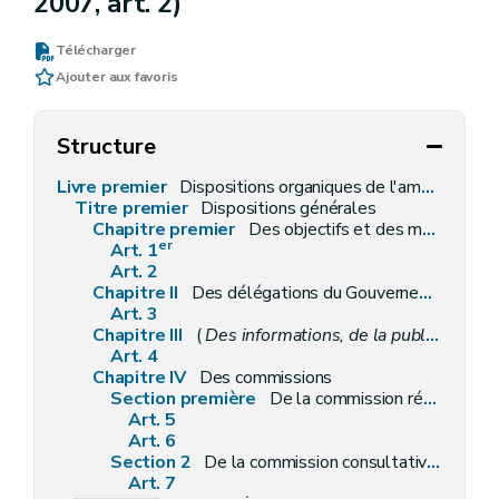
2007, art. 2)
Télécharger
Ajouter aux favoris
Structure
Livre premier
Dispositions organiques de l'aménagement du territoire et de l'urbanisme
Titre premier
Dispositions générales
Chapitre premier
Des objectifs et des moyens
er
Art. 1
Art. 2
Chapitre II
Des délégations du Gouvernement
Art. 3
Chapitre III
(
Des informations, de la publicité, des enquêtes publiques et des consultations
Art. 4
Chapitre IV
Des commissions
Section première
De la commission régionale de l'aménagement du territoire
Art. 5
Art. 6
Section 2
De la commission consultative communale d'aménagement du territoire
Art. 7