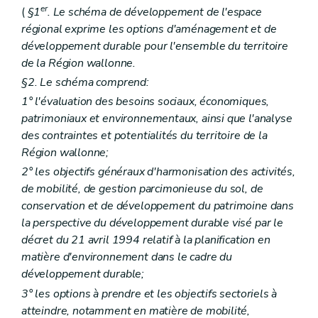
Art. 290
er
(
§1
. Le schéma de développement de l'espace
Section 4
Des dossiers de demandes relatives aux travaux et actes visés par l'article 41, §1
régional exprime les options d'aménagement et de
Art. 291
développement durable pour l'ensemble du territoire
Art. 292
Art. 293
de la Région wallonne.
Art. 294
§2. Le schéma comprend:
Art. 295
Art. 296
1° l'évaluation des besoins sociaux, économiques,
Art. 297
patrimoniaux et environnementaux, ainsi que l'analyse
Art. 298
des contraintes et potentialités du territoire de la
Art. 299
Région wallonne;
Art. 300
Art. 301
2° les objectifs généraux d'harmonisation des activités,
Section 5
Des dossiers de demandes relatives aux travaux et actes de minime importance
de mobilité, de gestion parcimonieuse du sol, de
Art. 302
conservation et de développement du patrimoine dans
Art. 303
Section 6
Du dossier de demandes de permis de bâtir concernant les serres érigées à des fins commerciales et professionnelles
la perspective du développement durable visé par le
Art. 304
décret du 21 avril 1994 relatif à la planification en
Art. 305
matière d'environnement dans le cadre du
Section 7
Dispositions finales
développement durable;
Art. 306
Chapitre VIII
De la composition du dossier de demande de permis d'exécution de travaux techniques
3° les options à prendre et les objectifs sectoriels à
Art. 307
atteindre, notamment en matière de mobilité,
Art. 308