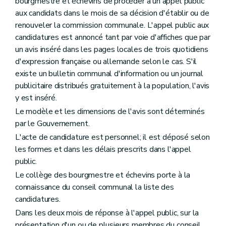
bourgmestre et échevins de procéder à un appel public
Chapitre premier
Des mesures de protection
Section première
De l'inventaire
aux candidats dans le mois de sa décision d'établir ou de
Art. 192
renouveler la commission communale. L'appel public aux
Section 2
De la liste de sauvegarde
candidatures est annoncé tant par voie d'affiches que par
Art. 193
un avis inséré dans les pages locales de trois quotidiens
Art. 194
Art. 195
d'expression française ou allemande selon le cas. S'il
Section 3
Du classement
existe un bulletin communal d'information ou un journal
Art. 196
publicitaire distribués gratuitement à la population, l'avis
Art. 197
y est inséré.
Art. 198
Art. 199
Le modèle et les dimensions de l'avis sont déterminés
Art. 200
par le Gouvernement.
Art. 201
Art. 202
L'acte de candidature est personnel; il est déposé selon
Art. 203
les formes et dans les délais prescrits dans l'appel
Art. 204
public.
Section 4
Du retrait des mesures de protection
Le collège des bourgmestre et échevins porte à la
Art. 205
Section 5
Des effets des mesures de protection
connaissance du conseil communal la liste des
Art. 206
candidatures.
Art. 207
Dans les deux mois de réponse à l'appel public, sur la
Art. 208
Section 6
Des zones de protection
présentation d'un ou de plusieurs membres du conseil