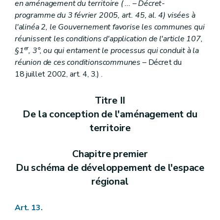
Art. 274
en aménagement du territoire (
...
– Décret-
Art. 274
bis
programme du 3 février 2005, art. 45, al. 4) visées à
Art. 275 et 276
l'alinéa 2, le Gouvernement favorise les communes qui
Art. 277 et 278
Chapitre VI
bis
(Des conditions dans lesquelles une personne physique ou morale ou une association de personnes physiques peut être chargée de l'élaboration, de la révision ou de la modification des plans d'aménagement, des schémas et des règlements d'urbanisme
réunissent les conditions d'application de l'article 107,
Art. 279
er
§1
, 3°, ou qui entament le processus qui conduit à la
Art. 280
réunion de ces conditionscommunes
– Décret du
Art. 281
18 juillet 2002, art. 4, 3.) .
Art. 282
Art. 283
Art. 283/1
Titre II
Art. 283/2
De la conception de l'aménagement du
Art. 283/3
Art. 283/4
territoire
Chapitre VII
De la composition du dossier de demande de permis de bâtir
Section première
Du dossier des demandes de permis de bâtir
Art. 284
Chapitre premier
Art. 285
Du schéma de développement de l'espace
Art. 286
Art. 287
régional
Section 2
Du dossier des demandes de permis de démolir
Art. 288
Art. 289
Art. 13.
Section 3
Du dossier de demande de permis de transformer