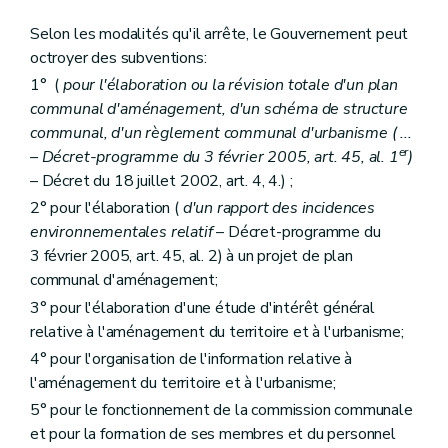
Art. 255/19
Art. 255/20
Selon les modalités qu'il arrête, le Gouvernement peut
Art. 255/21
octroyer des subventions:
Art. 255/22
Section VII
De l'octroi d'une subvention pour l'élaboration ou la révision totale concomitante d'un schéma de structure communal et d'un programme communal de mise en oeuvre des zones d'aménagement différé
1° (
pour l'élaboration ou la révision totale d'un plan
Art. 255/23
communal d'aménagement, d'un schéma de structure
Art. 255/24
communal, d'un règlement communal d'urbanisme (
...
Art. 255/25
er
Art. 255/26
– Décret-programme du 3 février 2005, art. 45, al. 1
)
er
Section
(VIII - AGW du 17 juillet 2003, art. 1
)
– Décret du 18 juillet 2002, art. 4, 4.) ;
e
Art. 255/ 27 – AGW du 17juillet 2003, art1
2° pour l'élaboration (
d'un rapport des incidences
Chapitre premier
quater
Des Maisons de L'Urbanisme - De leur mission - De leur agrément - Des subventions
environnementales relatif
– Décret-programme du
Art. 256/1
Art. 256/2
3 février 2005, art. 45, al. 2) à un projet de plan
Art. 256/3
communal d'aménagement;
Art. 256/4
3° pour l'élaboration d'une étude d'intérêt général
Art. 256/5
Chapitre premier
quinquies
De l'octroi de subventions aux communes pour l'engagement ou le maintien de l'engagement d'un ou plusieurs conseillers en aménagement du territoire et en environnement
relative à l'aménagement du territoire et à l'urbanisme;
Art. 257/1
4° pour l'organisation de l'information relative à
Art. 257/2
l'aménagement du territoire et à l'urbanisme;
Art. 257/3
Art. 257/4
5° pour le fonctionnement de la commission communale
Art. 257/5
et pour la formation de ses membres et du personnel
Art. 257/6