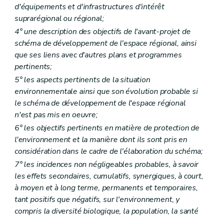
d'équipements et d'infrastructures d'intérêt
Art. 309
Art. 310
suprarégional ou régional;
Chapitre IX
Des conditions requises pour qu'un dossier de demande de permis de lotir soit considéré comme complet
4° une description des objectifs de l'avant-projet de
Section première
Dispositions communes à toutes les demandes de permis de lotir
schéma de développement de l'espace régional, ainsi
Art. 311
que ses liens avec d'autres plans et programmes
Section 2
Dispositions particulières aux lotissements portant sur une superficie de 3 ha et plus ou prévoyant la construction d'immeubles à appartements alors que les abords comportent essentiellement des habitations individuelles
Art. 312
pertinents;
Section 3
Dispositions particulières aux lotissements impliquant l'ouverture de nouvelles voies de communication, la modification du tracé de voies de communication communales existantes, l'élargissement ou la suppression de celles-ci
5° les aspects pertinents de la situation
Art. 313
environnementale ainsi que son évolution probable si
Section 4
Dispositions particulières aux demandes de modification d'un permis de lotir
Art. 314
le schéma de développement de l'espace régional
Art. 315
n'est pas mis en oeuvre;
Chapitre X
De l'instruction des demandes de permis de bâtir et de lotir
6° les objectifs pertinents en matière de protection de
Section première
De l'instruction des demandes de permis de bâtir
Sous-section première
Des demandes nécessitant l'avis conforme du fonctionnaire délégué
l'environnement et la manière dont ils sont pris en
Art. 316
considération dans le cadre de l'élaboration du schéma;
Art. 317
7° les incidences non négligeables probables, à savoir
Art. 318
Art. 319
les effets secondaires, cumulatifs, synergiques, à court,
Art. 320
à moyen et à long terme, permanents et temporaires,
Sous-section 2
Des demandes ne nécessitant pas l'avis du fonctionnaire délégué
tant positifs que négatifs, sur l'environnement, y
Art. 321
compris la diversité biologique, la population, la santé
Art. 322