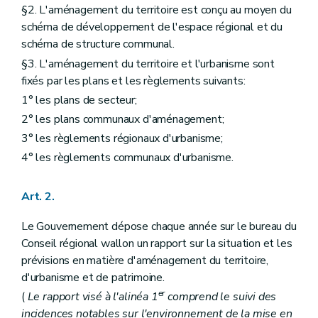
Art. 40
§2. L'aménagement du territoire est conçu au moyen du
Art. 41
schéma de développement de l'espace régional et du
Section 4
Procédure d'élaboration
Art. 42
schéma de structure communal.
Art. 43
§3. L'aménagement du territoire et l'urbanisme sont
Art. 44
fixés par les plans et les règlements suivants:
Art. 45
Section 5
Procédure et prescriptions de révision
1° les plans de secteur;
Art. 46
2° les plans communaux d'aménagement;
Chapitre III
Du plan communal d'aménagement
Section première
Généralités
3° les règlements régionaux d'urbanisme;
Art. 47
4° les règlements communaux d'urbanisme.
Section 2
Contenu
Art. 48
Art. 49
Art. 2.
Section 3
Procédure d'élaboration
Art. 50
Le Gouvernement dépose chaque année sur le bureau du
Art. 51
Conseil régional wallon un rapport sur la situation et les
Art. 52
Section 4
Procédure de révision
prévisions en matière d'aménagement du territoire,
Art. 53
d'urbanisme et de patrimoine.
Section 5
Elaboration et révision par le Gouvernement
er
(
Le rapport visé à l'alinéa 1
comprend le suivi des
Art. 54
Art. 55
incidences notables sur l'environnement de la mise en