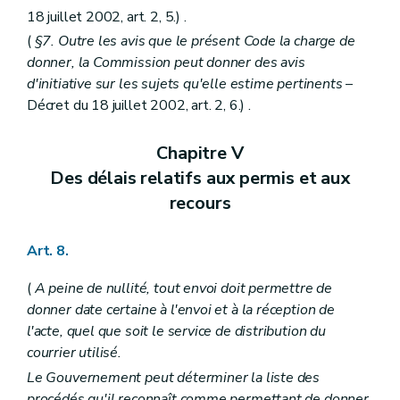
Titre
(
V
– Décret du 1
juillet 1993, art. 3) . - Dispositions transitoires
Art. 236
18 juillet 2002, art. 2, 5.) .
Art. 237
(
§7. Outre les avis que le présent Code la charge de
Livre IV
Des mesures d'exécution
donner, la Commission peut donner des avis
er
Titre premier
Des mesures d'exécution du livre I
d'initiative sur les sujets qu'elle estime pertinents
–
Chapitre premier
De la composition et des modalités de fonctionnement des commissions d'aménagement du territoire
Section première
De la commission régionale et de ses sections
Décret du 18 juillet 2002, art. 2, 6.) .
Section
Constitution
Art. 238
Chapitre V
Section
Siège
Art. 239
Des délais relatifs aux permis et aux
Section
S
recours
Art. 240
Section
Composition des sections
Art. 241
Art. 8.
Section
Composition de la commission
Art. 242
Section
Présidence
(
A peine de nullité, tout envoi doit permettre de
Art. 243
donner date certaine à l'envoi et à la réception de
Section
Bureau
l'acte, quel que soit le service de distribution du
Art. 244
courrier utilisé.
Section
Secrétariat
Art. 245
Le Gouvernement peut déterminer la liste des
Section
Fonctionnement
procédés qu'il reconnaît comme permettant de donner