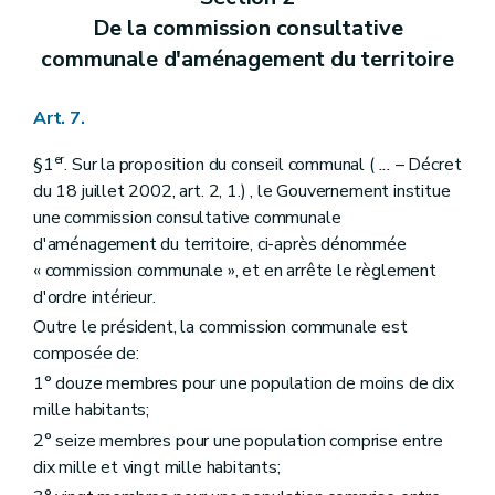
Art. 166
De la commission consultative
Livre II
Dispositions relatives à l'aménagement du territoire et à l'urbanisme opérationnels
Titre premier
Des dispositions générales
communale d'aménagement du territoire
Chapitre premier
Des sites d'activités économiques à réhabiliter
Section première
Généralités
Art. 167
Art. 7.
Section II
Identification des sites d'activités économiques à réhabiliter
Art. 168
er
§1
. Sur la proposition du conseil communal (
...
– Décret
Art. 169
du 18 juillet 2002, art. 2, 1.) , le Gouvernement institue
Art. 170
une commission consultative communale
Art. 171
Chapitre II
De la revitalisation urbaine
d'aménagement du territoire, ci-après dénommée
Art. 172
« commission communale », et en arrête le règlement
Chapitre III
De la rénovation urbaine
d'ordre intérieur.
Art. 173
Chapitre IV
Des zones d'initiatives privilégiées
Outre le président, la commission communale est
Art. 174
composée de:
Titre II
Des dispositions particulières
1° douze membres pour une population de moins de dix
Chapitre premier
Du droit de préemption
Art. 175
mille habitants;
Art. 176
2° seize membres pour une population comprise entre
Art. 177
dix mille et vingt mille habitants;
Art. 178
Art. 179