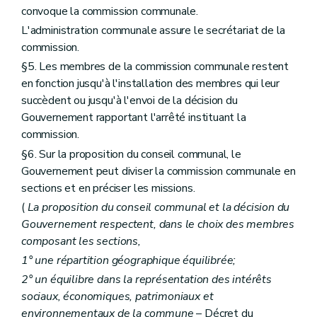
Art. 235
convoque la commission communale.
Art. 236
L'administration communale assure le secrétariat de la
Chapitre III
Des sondages archéologiques et des fouilles
commission.
Art. 237
Art. 238
§5. Les membres de la commission communale restent
Art. 239
en fonction jusqu'à l'installation des membres qui leur
Art. 240
succèdent ou jusqu'à l'envoi de la décision du
Art. 241
Art. 242
Gouvernement rapportant l'arrêté instituant la
Art. 243
commission.
Art. 244
§6. Sur la proposition du conseil communal, le
Chapitre IV
Des sondages archéologiques et des fouilles d'utilité publique
Art. 245
Gouvernement peut diviser la commission communale en
Art. 246
sections et en préciser les missions.
Art. 247
(
La proposition du conseil communal et la décision du
Art. 248
Chapitre V
Des découvertes fortuites
Gouvernement respectent, dans le choix des membres
Art. 249
composant les sections,
Chapitre VI
Des subventions
1° une répartition géographique équilibrée;
Art. 250
Art. 251
2° un équilibre dans la représentation des intérêts
Chapitre VII
Des indemnités
sociaux, économiques, patrimoniaux et
Art. 252
environnementaux de la commune
– Décret du
er