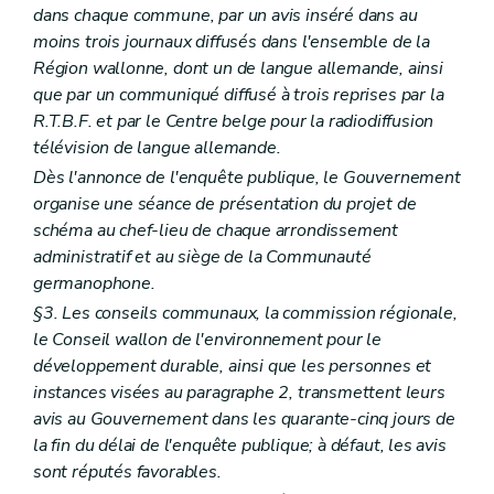
Art. 388/3
dans chaque commune, par un avis inséré dans au
Art. 388/4
moins trois journaux diffusés dans l'ensemble de la
Art. 388/5
Région wallonne, dont un de langue allemande, ainsi
Chapitre XV
Des fonctionnaires délégués pour l'application des articles 67, 69, 70, 71 et 77 (lire articles
que par un communiqué diffusé à trois reprises par la
155, §2
R.T.B.F. et par le Centre belge pour la radiodiffusion
,
télévision de langue allemande.
157
,
Dès l'annonce de l'enquête publique, le Gouvernement
158
organise une séance de présentation du projet de
,
schéma au chef-lieu de chaque arrondissement
159
administratif et au siège de la Communauté
et
germanophone.
165)
§3. Les conseils communaux, la commission régionale,
Art. 389
le Conseil wallon de l'environnement pour le
Chapitre XVI
(
Des fonctionnaires délégués pour l'application de l'article 3, alinéa 2
développement durable, ainsi que les personnes et
Art. 390
Art. 391 et 392
instances visées au paragraphe 2, transmettent leurs
Chapitre XVII
Du règlement général sur les bâtisses applicable aux zones protégées de certaines communes en matière d'urbanisme
avis au Gouvernement dans les quarante-cinq jours de
Art. 393
la fin du délai de l'enquête publique; à défaut, les avis
Art. 394
sont réputés favorables.
Art. 395