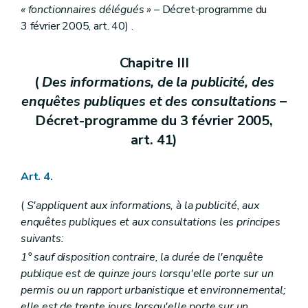
« fonctionnaires délégués »
– Décret-programme du
Art. 74
Art. 75
3 février 2005, art. 40) .
Titre IV
Des règlements d'urbanisme
Chapitre premier
Des règlements régionaux d'urbanisme
Chapitre III
Art. 76
Art. 77
(
Des informations, de la publicité, des
Chapitre II
Des règlements communaux d'urbanisme
enquêtes publiques et des consultations
–
Art. 78
Art. 79
Décret-programme du 3 février 2005,
Chapitre III
Des dispositions communes
art. 41)
Art. 80
Art. 81
Art. 82
Art. 4.
Art. 83
Titre V
Des permis et certificats d'urbanisme
(
S'appliquent aux informations, à la publicité, aux
Chapitre premier
Du permis d'urbanisme
Section première
Des actes et travaux soumis à permis d'urbanisme
enquêtes publiques et aux consultations les principes
Art. 84
suivants:
Art. 85
1° sauf disposition contraire, la durée de l'enquête
Section 2
Des charges d'urbanisme
Art. 86
publique est de quinze jours lorsqu'elle porte sur un
Section 3
De la péremption et de la prorogation du permis d'urbanisme
permis ou un rapport urbanistique et environnemental;
Art. 87
elle est de trente jours lorsqu'elle porte sur un