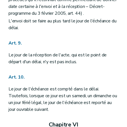
Art. 246
date certaine à l'envoi et à la réception
– Décret-
Section
Délibérations
Art. 247
programme du 3 février 2005, art. 44) .
Section
Groupe de travail
L'envoi doit se faire au plus tard le jour de l'échéance du
Art. 248
délai.
Section
Rapport d'activité
Art. 249
Section
Délégation
Art. 9.
Art. 250
Section 2
De la commission communale et de ses sections
Le jour de la réception de l'acte, qui est le point de
Art. 251
Art. 252
départ d'un délai, n'y est pas inclus.
Art. 253
Chapitre premier
bis
Du contenu du dossier du schéma de structure communal et de ses modalités de mise en œuvre
Art. 10.
Section première
Du contenu du dossier du schéma de structure
Art. 254
Art. 255
Le jour de l'échéance est compté dans le délai.
Section 2
De l'octroi de subventions aux communes pour l'élaboration d'un schéma de structure et d'un règlement communal d'urbanisme
Toutefois, lorsque ce jour est un samedi, un dimanche ou
Art. 256 à 259
un jour férié légal, le jour de l'échéance est reporté au
Section 3
Des modalités d'entrée et de sortie du régime de décentralisation
jour ouvrable suivant.
Art. 259/1
Art. 259/2
Chapitre premier
ter
De l'octroi de subventions aux communes pour le fonctionnement de la commission consultative communale d'aménagement du territoire, pour l'élaboration ou la révision totale d'un schéma de structure communal, d'un règlement communal d'urbanisme ou d'un plan communal d'aménagement, ou pour l'élaboration d'une étude d'incidences relative à un projet de plan communal d'aménagement
Chapitre VI
Section première
De l'octroi d'une subvention pour le fonctionnement de la commission consultative communale d'aménagement du territoire