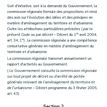
Art. 148
Sous-section 3
Du dossier de parc résidentiel de week-end
Soit d'initiative, soit à la demande du Gouvernement, la
Art. 149
commission régionale formule des propositions et rend
Chapitre V
Des certificats d'urbanisme et des renseignements à fournir par les pouvoirs publics et les notaires
des avis sur l'évolution des idées et des principes en
Art. 150
Art. 150
bis
matière d'aménagement du territoire et d'urbanisme.
Art. 151
Outre les attributions particulières précisées (
par le
Art. 152
er
présent Code ou par décret
– Décret du 1
avril 2004,
Titre VI
Des infractions et des sanctions
art. 34, 1°) , la commission régionale a une compétence
Art. 153
Art. 154
consultative générale en matière d'aménagement du
Art. 155
territoire et d'urbanisme.
Art. 156
La commission régionale transmet annuellement un
Art. 157
Art. 158
rapport d'activités au Gouvernement.
Art. 159
(
Le Gouvernement consulte la commission régionale
Titre VII
Des dispositions fiscales
sur tout projet de décret ou d'arrêté de portée
Art. 160
Titre VIII
Dispositions abrogatoires et transitoires des lois du 29 mars 1962 et du 22 décembre 1970
générale relevant de l'aménagement du territoire et
Art. 161
de l'urbanisme
– Décret-programme du 3 février 2005,
Art. 162
art. 43) .
Art. 163
Art. 164
Art. 165
Section 2