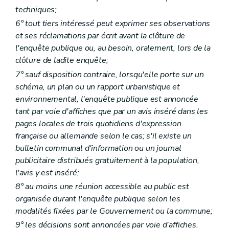
Art. 105
techniques;
Art. 106
6° tout tiers intéressé peut exprimer ses observations
Chapitre III
Des demandes de permis, des décisions et des recours
et ses réclamations par écrit avant la clôture de
Section première
Des autorités compétentes
Art. 107
l'enquête publique ou, au besoin, oralement, lors de la
Art. 108
clôture de ladite enquête;
Art. 109
7° sauf disposition contraire, lorsqu'elle porte sur un
Section 2
Des dérogations
Sous-section première
Des dérogations au plan de secteur
schéma, un plan ou un rapport urbanistique et
Art. 110
environnemental, l'enquête publique est annoncée
Art. 110
bis
tant par voie d'affiches que par un avis inséré dans les
Art. 111
pages locales de trois quotidiens d'expression
Art. 112
Sous-section 2
Des autres dérogations
française ou allemande selon le cas; s'il existe un
Art. 113
bulletin communal d'information ou un journal
Sous-section 3
Des dispositions communes
publicitaire distribués gratuitement à la population,
Art. 114
l'avis y est inséré;
Section 3
De l'introduction et de l'instruction de la demande de permis
Art. 115
8° au moins une réunion accessible au public est
Art. 116
organisée durant l'enquête publique selon les
Section 4
De la décision du collège des bourgmestre et échevins
modalités fixées par le Gouvernement ou la commune;
Art. 117
Section 5
De la saisine du fonctionnaire délégué
9° les décisions sont annoncées par voie d'affiches.