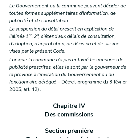
Art. 118
Le Gouvernement ou la commune peuvent décider de
Section 6
Des recours
Art. 119
toutes formes supplémentaires d'information, de
Art. 120
publicité et de consultation.
Art. 121
La suspension du délai prescrit en application de
Art. 122
er
Art. 123
l'alinéa 1
, 2°, s'étend aux délais de consultation,
Section 7
De la dispense de la procédure d'évaluation des incidences sur l'environnement
d'adoption, d'approbation, de décision et de saisine
Art. 124
visés par le présent Code.
Art. 125
Lorsque la commune n'a pas entamé les mesures de
Section 8
Des constructions groupées
Art. 126
publicité prescrites, elles le sont par le gouverneur de
Section 9
Des permis sollicités par une personne de droit public ou relatifs à des travaux d'utilité publique, de leur introduction et de leur instruction
la province à l'invitation du Gouvernement ou du
Art. 127
fonctionnaire délégué
– Décret-programme du 3 février
Section 10
(Des dispositions particulières au permis de lotir, au permis d'urbanisme, ainsi qu'aux actes et travaux impliquant une modification à la voirie communale ou aux réseaux s'y rapportant – Décret-programme du 3 février 2005, art. 88)
Art. 128
2005, art. 42) .
Art. 129
Section 11
Des permis en relation avec d'autres polices administratives
Chapitre IV
Art. 130
Art. 131
Des commissions
Art. 132
Art. 132
bis
Section première
Section 12
Des dispositions diverses
Art. 133