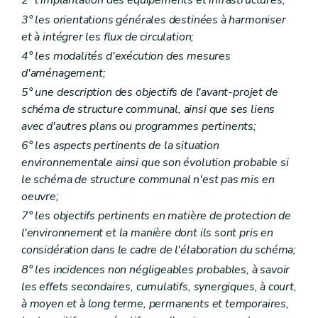
2° l'implantation des équipements et infrastructures;
Art. 425
3° les orientations générales destinées à harmoniser
Art. 426
et à intégrer les flux de circulation;
Art. 427
Art. 428
4° les modalités d'exécution des mesures
Art. 429
d'aménagement;
Art. 430
5° une description des objectifs de l'avant-projet de
Chapitre XVII
quinquies
Règlement général d'urbanisme relatif aux enseignes et aux dispositifs de publicité
Art. 431
schéma de structure communal, ainsi que ses liens
Art. 432
avec d'autres plans ou programmes pertinents;
Art. 433
6° les aspects pertinents de la situation
Art. 434
Art. 435
environnementale ainsi que son évolution probable si
Art. 436
le schéma de structure communal n'est pas mis en
Art. 437
oeuvre;
Art. 438
Art. 439
7° les objectifs pertinents en matière de protection de
Art. 440
l'environnement et la manière dont ils sont pris en
Art. 441
considération dans le cadre de l'élaboration du schéma;
Art. 442
Chapitre XVII
sexies
Du règlement d'urbanisme sur la qualité acoustique de constructions dans les zones B, C et D des plans de développement à long terme des aéroports de Liège-Bierset et de Charleroi-Bruxelles Sud
8° les incidences non négligeables probables, à savoir
Art. 442/1
les effets secondaires, cumulatifs, synergiques, à court,
Art. 442/2
à moyen et à long terme, permanents et temporaires,
Art. 442/3