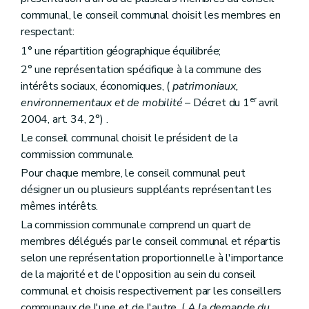
Art. 209
communal, le conseil communal choisit les membres en
Section 7
Des écussons et des panneaux
respectant:
Art. 210
Chapitre II
Des mesures de prévention et de restauration
1° une répartition géographique équilibrée;
Section première
Des dispositions générales
2° une représentation spécifique à la commune des
Art. 211
intérêts sociaux, économiques, (
patrimoniaux,
Section 2
De la prévention
er
Sous-section première
De la fiche d'état sanitaire
environnementaux et de mobilité
– Décret du 1
avril
Art. 212
2004, art. 34, 2°) .
Sous-section 2
De l'étude préalable
Le conseil communal choisit le président de la
Art. 213
Sous-section 3
De la maintenance
commission communale.
Art. 214
Pour chaque membre, le conseil communal peut
Section 3
De la restauration
désigner un ou plusieurs suppléants représentant les
Art. 215
Art. 216
mêmes intérêts.
Section 4
De l'Institut du patrimoine wallon
La commission communale comprend un quart de
Sous-section première
Création
membres délégués par le conseil communal et répartis
Art. 217
selon une représentation proportionnelle à l'importance
Sous-section 2
Objet et missions
Art. 218
de la majorité et de l'opposition au sein du conseil
Art. 219
communal et choisis respectivement par les conseillers
Art. 220
communaux de l'une et de l'autre. (
A la demande du