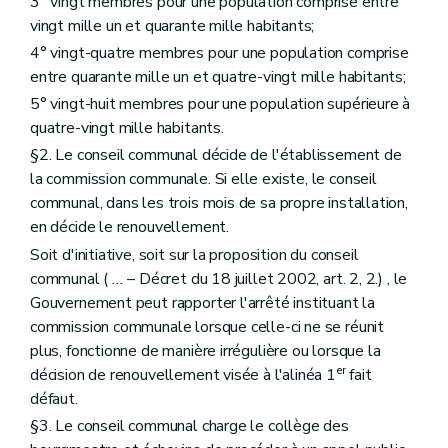
3° vingt membres pour une population comprise entre
Art. 180
vingt mille un et quarante mille habitants;
Chapitre II
De l'expropriation pour cause d'utilité publique
4° vingt-quatre membres pour une population comprise
Art. 181
Chapitre III
Des sites de réhabilitation paysagère et environnementale
entre quarante mille un et quatre-vingt mille habitants;
Art. 182
5° vingt-huit membres pour une population supérieure à
Chapitre IV
(
Du Fonds d'aménagement opérationnel et du Fonds d'assainissement des sites d'activité économique à réhabiliter et des sites d'assainissement prioritaire des paysages
quatre-vingt mille habitants.
Art. 183
Art. 183
bis
§2. Le conseil communal décide de l'établissement de
Chapitre V
Des dispositions financières
la commission communale. Si elle existe, le conseil
Art. 184
communal, dans les trois mois de sa propre installation,
Livre III
Dispositions relatives au patrimoine
Titre premier
Généralités
en décide le renouvellement.
Chapitre premier
Intégration du patrimoine dans le cadre de vie de la société contemporaine
Soit d'initiative, soit sur la proposition du conseil
Art. 185
communal (
...
– Décret du 18 juillet 2002, art. 2, 2.) , le
Art. 186
Chapitre II
Définitions
Gouvernement peut rapporter l'arrêté instituant la
Art. 187
commission communale lorsque celle-ci ne se réunit
Chapitre III
Missions, structures et fonctionnement de la Commission
plus, fonctionne de manière irrégulière ou lorsque la
Art. 188
er
décision de renouvellement visée à l'alinéa 1
fait
Art. 189
Art. 190
défaut.
Art. 191
§3. Le conseil communal charge le collège des
Titre II
De la protection, de la prévention, de la restauration