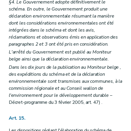
Art. 396
§4. Le Gouvernement adopte définitivement le
Art. 397
schéma. En outre, le Gouvernement produit une
Art. 398
déclaration environnementale résumant la manière
Art. 399
Art. 400
dont les considérations environnementales ont été
Art. 401
intégrées dans le schéma et dont les avis,
Art. 402
réclamations et observations émis en application des
Art. 403
paragraphes 2 et 3 ont été pris en considération.
Art. 404
Art. 405
L'arrêté du Gouvernement est publié au
Moniteur
Chapitre XVII
bis
Isolation thermique et ventilation des bâtiments
belge
ainsi que la déclaration environnementale.
Art. 406
Art. 407
Dans les dix jours de la publication au
Moniteur belge
,
Art. 408
des expéditions du schéma et de la déclaration
Art. 409
environnementale sont transmises aux communes, à la
Art. 410
commission régionale et au Conseil wallon de
Art. 411
Art. 412
l'environnement pour le développement durable
–
Art. 413
Décret-programme du 3 février 2005, art. 47) .
Chapitre XVII
ter
Règlement général sur les bâtisses relatif à l'accessibilité et à l'usage des espaces et bâtiments ou parties de bâtiments ouverts au public ou à usage collectif par les personnes à mobilité réduite - AGW du 25 février 1999, article 1
Art. 414
Art. 415
Art. 15.
Art. 415/1
Art. 415/2
Les dispositions réglant l'élaboration du schéma de