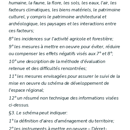
Sous-section 3
Des demandes de dérogations à un permis de lotir ou à un plan particulier d'aménagement
humaine, la faune, la flore, les sols, les eaux, l'air, les
Art. 323
facteurs climatiques, les biens matériels, le patrimoine
Section 2
De l'instruction des demandes de permis de lotir
culturel, y compris le patrimoine architectural et
Sous-section première
Des demandes nécessitant l'avis conforme du fonctionnaire délégué
archéologique, les paysages et les interactions entre
Art. 324
Art. 325
ces facteurs;
Art. 326
8° les incidences sur l'activité agricole et forestière;
Art. 327
Sous-section 2
Des demandes ne nécessitant pas l'avis conforme du fonctionnaire délégué
9° les mesures à mettre en oeuvre pour éviter, réduire
Art. 328
ou compenser les effets négatifs visés aux 7° et 8°;
Sous-section 3
Des modifications d'un permis de lotir
10° une description de la méthode d'évaluation
Art. 329
Chapitre XI
(
Des demandes de permis d'urbanisme, de permis de lotir et de certificats d'urbanisme soumises à une enquête publique et des modalités de ces enquêtes publiques
retenue et des difficultés rencontrées;
Section première
Des demandes de permis d'urbanisme, de permis de lotir et de certificats d'urbanisme soumises à une enquête publique
11° les mesures envisagées pour assurer le suivi de la
Art. 330
mise en oeuvre du schéma de développement de
Art. 331
Section 2
Des modalités des enquêtes publiques
l'espace régional;
Art. 332
12° un résumé non technique des informations visées
Art. 333
ci-dessus.
Art. 334
Art. 335
§3. Le schéma peut indiquer:
Art. 336
1° la définition d'aires d'aménagement du territoire;
Art. 337
2° les instruments à mettre en oeuvre
– Décret-
Art. 338