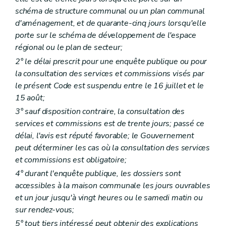
Section 4
Du permis d'urbanisme à durée limitée
schéma de structure communal ou un plan communal
Art. 88
Chapitre II
Du permis de lotir
d'aménagement, et de quarante-cinq jours lorsqu'elle
Section première
Des actes soumis à permis de lotir
porte sur le schéma de développement de l'espace
Art. 89
régional ou le plan de secteur;
Art. 90
Section 2
Des charges d'urbanisme
2° le délai prescrit pour une enquête publique ou pour
Art. 91
la consultation des services et commissions visés par
Section 3
Des effets du permis de lotir
le présent Code est suspendu entre le 16 juillet et le
Art. 92
15 août;
Art. 93
Art. 94
3° sauf disposition contraire, la consultation des
Art. 95
services et commissions est de trente jours; passé ce
Art. 96
délai, l'avis est réputé favorable; le Gouvernement
Art. 97
Section 4
De la péremption du permis de lotir
peut déterminer les cas où la consultation des services
Art. 98
et commissions est obligatoire;
Art. 99
4° durant l'enquête publique, les dossiers sont
Art. 100
accessibles à la maison communale les jours ouvrables
Art. 101
Section 5
De la modification du permis de lotir
et un jour jusqu'à vingt heures ou le samedi matin ou
Art. 102
sur rendez-vous;
Art. 103
5° tout tiers intéressé peut obtenir des explications
Art. 104