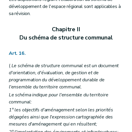
Art. 415/3
développement de l'espace régional sont applicables à
Art. 415/4
sa révision.
Art. 415/5
Art. 415/6
Art. 415/7
Chapitre II
Art. 415/8
Art. 415/9
Du schéma de structure communal
Art. 415/10
Art. 415/11
Art. 415/12
Art. 16.
Art. 415/13
Art. 415/14
(
Le schéma de structure communal est un document
Art. 415/15
d'orientation, d'évaluation, de gestion et de
Art. 415/16
programmation du développement durable de
Art. 416
Chapitre XVII
quater
Règlement général sur les bâtisses en site rural
l'ensemble du territoire communal.
Art. 417
Le schéma indique pour l'ensemble du territoire
Art. 418
communal:
Art. 419
Art. 420
1° les objectifs d'aménagement selon les priorités
Art. 421
dégagées ainsi que l'expression cartographiée des
Art. 422
mesures d'aménagement qui en résultent;
Art. 423
Art. 424