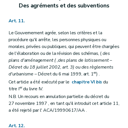
Art. 255/1
Des agréments et des subventions
Art. 255/2
Section II
De l'octroi d'une subvention pour l'élaboration ou la révision totale d'un schéma de structure communal
Art. 255/3
Art. 11.
Art. 255/4
Art. 255/5
Le Gouvernement agrée, selon les critères et la
Art. 255/6
procédure qu'il arrête, les personnes physiques ou
Section III
De l'octroi d'une subvention pour l'élaboration ou la révision totale d'un règlement communal d'urbanisme
morales, privées ou publiques, qui peuvent être chargées
Art. 255/7
Art. 255/8
de l'élaboration ou de la révision des schémas, (
des
Art. 255/9
plans d'aménagement (
,des plans de lotissement
–
Art. 255/10
Décret du 18 juillet 2002, art. 3) ou des règlements
Section IV
De l'octroi d'une subvention pour l'élaboration ou la révision totale d'un plan communal d'aménagement
er
d'urbanisme
– Décret du 6 mai 1999, art. 1
) .
Art. 255/11
Art. 255/12
Cet article a été exécuté par le
chapitre VI
bis
du
Art. 255/13
er
titre I
du livre IV.
Art. 255/14
N.B. Un recours en annulation partielle du décret du
Section V
De l'octroi d'une subvention pour l'élaboration d'une étude d'incidences relative à un projet de plan communal d'aménagement
Art. 255/15
27 novembre 1997 , en tant qu'il introduit cet article 11,
Art. 255/16
a été rejeté par l' ACA/19990617/AA .
Art. 255/17
Art. 255/18
Section VI
(
De l'octroi d'une subvention pour l'élaboration ou la révision totale d'un programme communal de mise en oeuvre des zones d'aménagement différé
Art. 12.