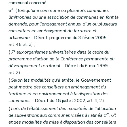
communal concerné;
Chapitre II
(Du fonctionnaire délégué pour l'application des articles 17, §2, alinéa 4, et 52, §2, alinéa 1
Art. 259/3
6° (
lorsqu'une commune ou plusieurs communes
Chapitre III
De l'exécution de l'article 34, alinéa 2
limitrophes ou une association de communes en font la
Art. 260
demande, pour l'engagement annuel d'un ou plusieurs
Art. 261
Chapitre IV
Des actes et travaux dispensés du permis d'urbanisme, de l'avis conforme du fonctionnaire délégué ou du concours d'un architecte
conseillers en aménagement du territoire et
Art. 262
urbanisme
– Décret-programme du 3 février 2005,
Art. 263
art. 45, al. 3) ;
Art. 264
Art. 265
(
7° aux organismes universitaires dans le cadre du
Chapitre IV
bis
Des arbres et des haies remarquables
programme d'action de la Conférence permanente du
Art. 266
développement territorial
– Décret du 6 mai 1999,
Art. 267
art. 2) .
Art. 268
Art. 269
(
Selon les modalités qu'il arrête, le Gouvernement
Art. 270
peut mettre des conseillers en aménagement du
Chapitre IV
ter
De la liste des modifications d'utilisation de bâtiments subordonnées à permis
territoire et en environnement à la disposition des
Art. 271
Chapitre IV
quater
Du boisement subordonné à permis
communes
– Décret du 18 juillet 2002, art. 4, 2.) .
Chapitre V
Des fonctionnaires délégués pour l'application des articles 42, 43, 45, 48 et 50 à 55 (lire articles 84, 89, 99, 107 à 109, 115, 116, 118 et 127)
(
Lors de l'établissement des modalités de l'allocation
Art. 272
er
de subventions aux communes visées à l'alinéa 1
, 6°,
Art. 273
et des modalités de mise à disposition des conseillers
Chapitre VI
(
De la liste des personnes de droit public et des actes et travaux d'utilité publique pour laquelle les permis d'urbanisme et de lotir sont délivrés par le Gouvernement ou le fonctionnaire délégué (