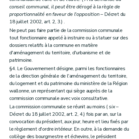
Art. 220
bis
Art. 221
conseil communal, il peut être dérogé à la règle de
Art. 222
proportionnalité en faveur de l'opposition
– Décret du
Sous-section 3
Ressources
18 juillet 2002, art. 2, 3.) .
Art. 223
Ne peut pas faire partie de la commission communale
Art. 224
Sous-section 4
Gestion de l'Institut
tout fonctionnaire appelé à instruire ou à statuer sur des
Art. 225
dossiers relatifs à la commune en matière
Sous-section 5
Commission consultative
d'aménagement du territoire, d'urbanisme et de
Art. 226
Art. 227
patrimoine.
Sous-section 6
Personnel
§4. Le Gouvernement désigne, parmi les fonctionnaires
Art. 228
de la direction générale de l'aménagement du territoire,
Art. 229
du logement et du patrimoine du ministère de la Région
Chapitre III
Des indemnités
Art. 230
wallonne, un représentant qui siège auprès de la
Titre III
Du petit patrimoine populaire
commission communale avec voix consultative.
Art. 231
La commission communale se réunit au moins (
six
–
Titre IV
De l'archéologie
Chapitre premier
Des définitions
Décret du 18 juillet 2002, art. 2, 4.) fois par an, sur la
Art. 232
convocation du président, aux jour, heure et lieu fixés par
Chapitre II
Des mesures de protection
le règlement d'ordre intérieur. En outre, à la demande du
Art. 233
collège des bourgmestre et échevins, le président
Art. 234