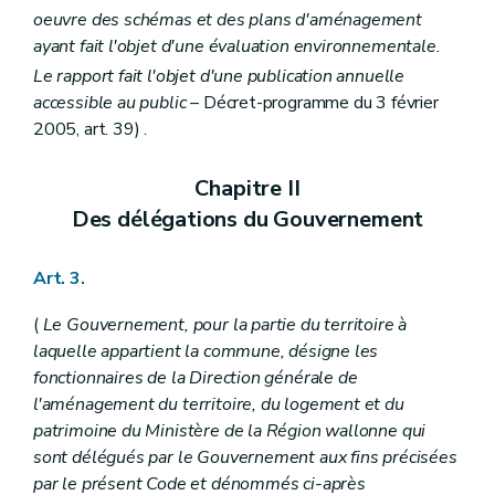
Art. 56
oeuvre des schémas et des plans d'aménagement
Section 6
Effets du plan communal d'aménagement
ayant fait l'objet d'une évaluation environnementale.
Art. 57
Art. 57
bis
Le rapport fait l'objet d'une publication annuelle
Section 7
Abrogation du plan communal d'aménagement
accessible au public
– Décret-programme du 3 février
Art. 57
ter
2005, art. 39) .
Chapitre IV
Des expropriations et des indemnités
Art. 58
Art. 59
Chapitre II
Art. 60
Des délégations du Gouvernement
Art. 61
Art. 62
Art. 63
Art. 3.
Art. 64
Art. 65
(
Le Gouvernement, pour la partie du territoire à
Art. 66
Art. 67
laquelle appartient la commune, désigne les
Art. 68
fonctionnaires de la Direction générale de
Art. 69
l'aménagement du territoire, du logement et du
Art. 70
Art. 71
patrimoine du Ministère de la Région wallonne qui
Chapitre V
Du remembrement et du relotissement
sont délégués par le Gouvernement aux fins précisées
Art. 72
par le présent Code et dénommés ci-après
Art. 73