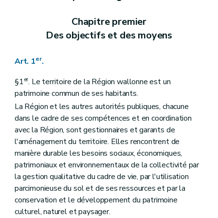
Section 2
Contenu
Art. 22
Chapitre premier
Art. 23
Des objectifs et des moyens
Section 3
(
Destination et prescriptions générales des zones, tracés de réseaux d'infrastructures principales
Art. 24
Art. 25
er
Art. 1
.
Art. 26
Art. 27
Art. 28
er
§1
. Le territoire de la Région wallonne est un
Art. 29
patrimoine commun de ses habitants.
Art. 30
La Région et les autres autorités publiques, chacune
Art. 31
Art. 31
bis
dans le cadre de ses compétences et en coordination
Art. 32
avec la Région, sont gestionnaires et garants de
Art. 33
l'aménagement du territoire. Elles rencontrent de
Art. 34
manière durable les besoins sociaux, économiques,
Art. 34
bis
Art. 35
patrimoniaux et environnementaux de la collectivité par
Art. 36
la gestion qualitative du cadre de vie, par l'utilisation
Art. 37
parcimonieuse du sol et de ses ressources et par la
Art. 38
conservation et le développement du patrimoine
Art. 39
Art. 39
bis
culturel, naturel et paysager.