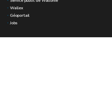
Service public de Wallonie
Wallex
Géoportail
Jobs
Nous contacter
Espaces Wallonie
Presse
Introduire une plainte au SPW
Signaler une irrégularité