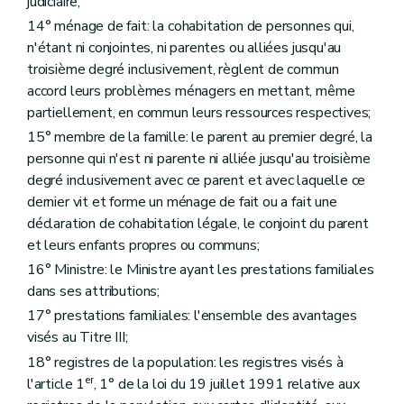
judiciaire;
Art. 81
Section 3
La révision
14° ménage de fait: la cohabitation de personnes qui,
Art. 82
n'étant ni conjointes, ni parentes ou alliées jusqu'au
Art. 83
troisième degré inclusivement, règlent de commun
Chapitre V
Le paiement
accord leurs problèmes ménagers en mettant, même
Art. 84
Art. 85
partiellement, en commun leurs ressources respectives;
Art. 86
15° membre de la famille: le parent au premier degré, la
Art. 87
personne qui n'est ni parente ni alliée jusqu'au troisième
Chapitre VI
Les intérêts
Art. 88
degré inclusivement avec ce parent et avec laquelle ce
Art. 89
dernier vit et forme un ménage de fait ou a fait une
Art. 90
déclaration de cohabitation légale, le conjoint du parent
Chapitre VII
La récupération
et leurs enfants propres ou communs;
Art. 91
Art. 91/1
16° Ministre: le Ministre ayant les prestations familiales
Art. 92
dans ses attributions;
Chapitre VIII
Les contestations
17° prestations familiales: l'ensemble des avantages
Art. 93
Art. 94
visés au Titre III;
Chapitre IX
Les renonciations
18° registres de la population: les registres visés à
Art. 95
er
l'article 1
, 1° de la loi du 19 juillet 1991 relative aux
Chapitre X
La prescription
Art. 96