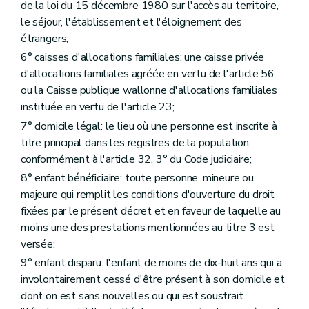
de la loi du 15 décembre 1980 sur l'accès au territoire,
Art. 50
Art. 50/1
le séjour, l'établissement et l'éloignement des
Chapitre VI
Le contrat de gestion
étrangers;
Art. 51
6° caisses d'allocations familiales: une caisse privée
Art. 52
Chapitre VII
Le contrôle
d'allocations familiales agréée en vertu de l'article 56
Art. 53
ou la Caisse publique wallonne d'allocations familiales
Art. 54
instituée en vertu de l'article 23;
Art. 55
7° domicile légal: le lieu où une personne est inscrite à
Titre VI
Les caisses privées d'allocations familiales
er
Chapitre I
L'agrément
titre principal dans les registres de la population,
Art. 56
conformément à l'article 32, 3° du Code judiciaire;
Art. 57
8° enfant bénéficiaire: toute personne, mineure ou
Art. 58
Art. 59
majeure qui remplit les conditions d'ouverture du droit
Chapitre II
Le financement
fixées par le présent décret et en faveur de laquelle au
re
Section 1
Généralités
moins une des prestations mentionnées au titre 3 est
Art. 60
versée;
Art. 61
Section 2
Le fonds de réserve
9° enfant disparu: l'enfant de moins de dix-huit ans qui a
Art. 63
involontairement cessé d'être présent à son domicile et
Art. 64
dont on est sans nouvelles ou qui est soustrait
Art. 65