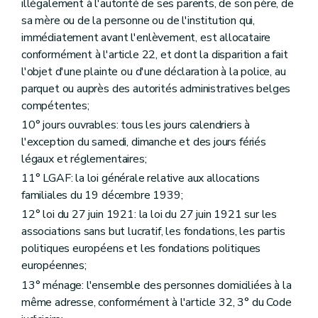
Art. 66
illégalement à l'autorité de ses parents, de son père, de
Section 3
Le compte de gestion et la réserve administrative
sa mère ou de la personne ou de l'institution qui,
Art. 67
immédiatement avant l'enlèvement, est allocataire
Art. 68
conformément à l'article 22, et dont la disparition a fait
Chapitre III
Les obligations
Art. 69
l'objet d'une plainte ou d'une déclaration à la police, au
Art. 70
parquet ou auprès des autorités administratives belges
Titre VII
Dispositions communes aux caisses d'allocations familiales
compétentes;
er
Chapitre I
Définition
Art. 71
10° jours ouvrables: tous les jours calendriers à
Chapitre II
L'affiliation
l'exception du samedi, dimanche et des jours fériés
Art. 72
légaux et réglementaires;
Chapitre III
Les demandes des prestations familiales
Art. 73
11° LGAF: la loi générale relative aux allocations
Chapitre IV
Les décisions et l'exécution sans délai
familiales du 19 décembre 1939;
re
Section 1
Les délais et modalités de paiement
12° loi du 27 juin 1921: la loi du 27 juin 1921 sur les
Art. 74
Art. 75
associations sans but lucratif, les fondations, les partis
Art. 76
politiques européens et les fondations politiques
Art. 77
européennes;
Section 2
La motivation, les mentions et notifications
Art. 78
13° ménage: l'ensemble des personnes domiciliées à la
Art. 79
même adresse, conformément à l'article 32, 3° du Code
Art. 80