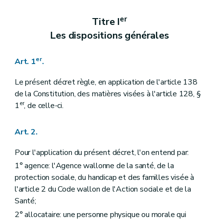
Art. 17
Chapitre IV
Les autres dispositions relatives au montant des prestations
er
Titre I
Art. 18
Les dispositions générales
Art. 19
Art. 20
Titre IV
Les personnes à qui les prestations familiales sont payées
er
Art. 1
.
Art. 21
Art. 22
Titre V
La Caisse publique wallonne d'allocations familiales
Le présent décret règle, en application de l'article 138
er
Chapitre I
Dispositions générales
de la Constitution, des matières visées à l'article 128, §
Art. 23
er
1
, de celle-ci.
Art. 24
Art. 25
Art. 26
Art. 2.
Chapitre II
Structure et gouvernance
Section 1
Généralités
Pour l'application du présent décret, l'on entend par:
Art. 27
Section 2
Le Comité de gestion
1° agence: l'Agence wallonne de la santé, de la
Art. 28
protection sociale, du handicap et des familles visée à
Art. 29
l'article 2 du Code wallon de l'Action sociale et de la
Art. 30
Santé;
Section 3
(Le Comité d'audit interne - Décret du 25 avril 2024, art.9)
Art. 31
2° allocataire: une personne physique ou morale qui