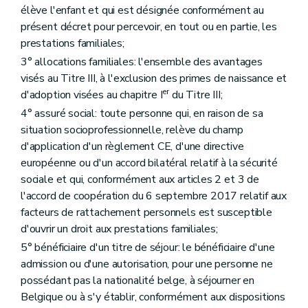
Art. 32
élève l'enfant et qui est désignée conformément au
Section 4
Dispositions communes au Comité de gestion et au
présent décret pour percevoir, en tout ou en partie, les
Art. 33
Art. 34
prestations familiales;
Art. 35
3° allocations familiales: l'ensemble des avantages
Art. 36
visés au Titre III, à l'exclusion des primes de naissance et
Chapitre III
La gestion journalière
er
Art. 37
d'adoption visées au chapitre I
du Titre III;
Art. 38
4° assuré social: toute personne qui, en raison de sa
Art. 39
situation socioprofessionnelle, relève du champ
Art. 40
d'application d'un règlement CE, d'une directive
Art. 41
Chapitre IV
Le personnel
européenne ou d'un accord bilatéral relatif à la sécurité
Art. 42
sociale et qui, conformément aux articles 2 et 3 de
Art. 43
l'accord de coopération du 6 septembre 2017 relatif aux
Chapitre V
Les ressources, budget, comptabilité et comptes
Art. 44
facteurs de rattachement personnels est susceptible
Art. 44
d'ouvrir un droit aux prestations familiales;
Art. 45
5° bénéficiaire d'un titre de séjour: le bénéficiaire d'une
Art. 46
Art. 46
admission ou d'une autorisation, pour une personne ne
Art. 47
possédant pas la nationalité belge, à séjourner en
Art. 48
Belgique ou à s'y établir, conformément aux dispositions
Art. 49