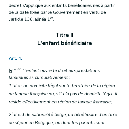
Titre XIII
Disposition commune à l'ancien régime et au nouveau régime
décret s'applique aux enfants bénéficiaires nés à partir
Art. 112
de la date fixée par le Gouvernement en vertu de
Titre IX
Dispositions modificatives
Art. 113
er
l'article 136, alinéa 1
.
Art. 114
Art. 115
Titre II
Art. 116
Art. 117
L'enfant bénéficiaire
Art. 118
Art. 119
Titre X
Dispositions transitoires
Art. 4.
Art. 120
Art. 120/1
er
(
§ 1
. L'enfant ouvre le droit aux prestations
Art. 121
familiales si, cumulativement :
Art. 121
Art. 122
1° il a son domicile légal sur le territoire de la région
Art. 123
de langue française ou, s'il n'a pas de domicile légal, il
Art. 124
Art. 125
réside effectivement en région de langue française;
Art. 126
Art. 127
2° il est de nationalité belge, ou bénéficiaire d'un titre
Art. 128
Art. 129
de séjour en Belgique, ou dont les parents sont
Art. 130