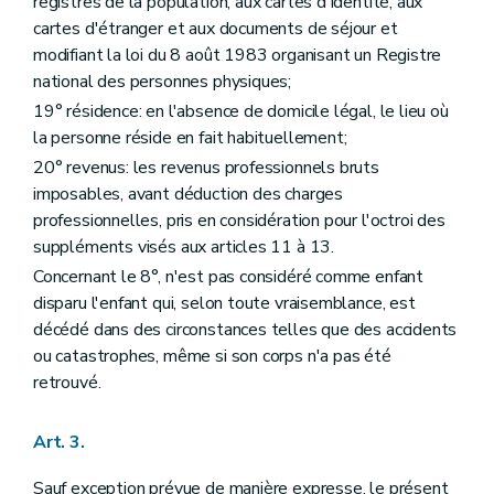
registres de la population, aux cartes d'identité, aux
Art. 97
cartes d'étranger et aux documents de séjour et
Chapitre XI
Les obligations
modifiant la loi du 8 août 1983 organisant un Registre
re
Section 1
La déontologie
national des personnes physiques;
Art. 98
Art. 99
19° résidence: en l'absence de domicile légal, le lieu où
Art. 100
la personne réside en fait habituellement;
Section 2
L'information
Art. 101
20° revenus: les revenus professionnels bruts
Art. 102
imposables, avant déduction des charges
Art. 103
professionnelles, pris en considération pour l'octroi des
Art. 104
suppléments visés aux articles 11 à 13.
Art. 105
Section 3
Les flux informatiques
Concernant le 8°, n'est pas considéré comme enfant
Art. 106
disparu l'enfant qui, selon toute vraisemblance, est
Art. 106/1
décédé dans des circonstances telles que des accidents
Art. 107
Section 4
La protection de la vie privée
ou catastrophes, même si son corps n'a pas été
Art. 108
retrouvé.
Art. 109
Art. 110
Chapitre XII
(Le contrôle et la médiation - Décret du 21 décembre 2022, art.21)
Art. 3.
Art. 111
Art. 111/1
Sauf exception prévue de manière expresse, le présent