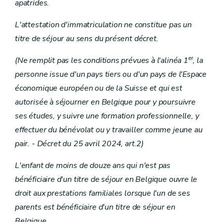
apatrides.
Art. 131
Art. 132
L'attestation d'immatriculation ne constitue pas un
Art. 133
Art. 134
titre de séjour au sens du présent décret.
Art. 135
Art.
er
(Ne remplit pas les conditions prévues à l'alinéa 1
, la
Art.
Titre XI
Disposition finale
personne issue d'un pays tiers ou d'un pays de l'Espace
Art. 136
économique européen ou de la Suisse et qui est
autorisée à séjourner en Belgique pour y poursuivre
ses études, y suivre une formation professionnelle, y
effectuer du bénévolat ou y travailler comme jeune au
pair. - Décret du 25 avril 2024, art.2)
L'enfant de moins de douze ans qui n'est pas
bénéficiaire d'un titre de séjour en Belgique ouvre le
droit aux prestations familiales lorsque l'un de ses
parents est bénéficiaire d'un titre de séjour en
Belgique.