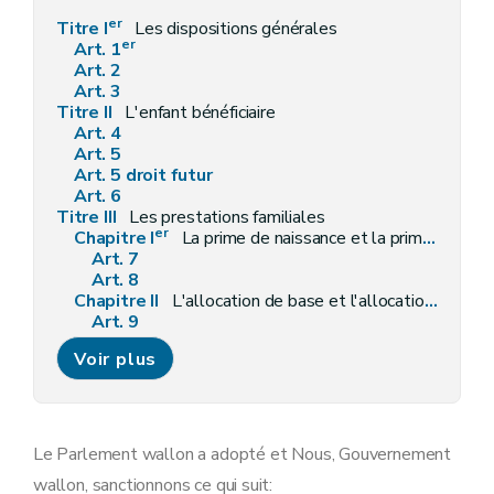
er
Titre I
Les dispositions générales
er
Art. 1
Art. 2
Art. 3
Titre II
L'enfant bénéficiaire
Art. 4
Art. 5
Art. 5 droit futur
Art. 6
Titre III
Les prestations familiales
er
Chapitre I
La prime de naissance et la prime d'adoption
Art. 7
Art. 8
Chapitre II
L'allocation de base et l'allocation forfaitaire
Art. 9
Art. 10
Voir plus
Chapitre III
(Les suppléments et les allocations spéciales - Décret du 25 avril 2024, art.5)
Art. 11
Art. 12
Art. 13
Art. 14
Le Parlement wallon a adopté et Nous, Gouvernement
Art. 15
wallon, sanctionnons ce qui suit:
Art. 16