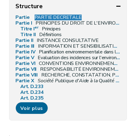
Structure
Partie
PARTIE DECRETALE
Partie I
PRINCIPES DU DROIT DE L'ENVIRONNEMENT ET DÉFINITIONS GÉNÉRALES
er
Titre I
Principes
Titre II
Définitions
Partie II
INSTANCE CONSULTATIVE
Partie III
INFORMATION ET SENSIBILISATION EN MATIÈRE D'ENVIRONNEMENT [Décret 31.05.2007]
Partie IV
Planification environnementale dans le cadre du développement durable
Partie V
Evaluation des incidences sur l'environnement
Partie VI
CONVENTIONS ENVIRONNEMENTALES [ET DE TRANSITION ÉCOLOGIQUE - décret-programme 17.07.2018]
Partie VII
RESPONSABILITÉ ENVIRONNEMENTALE EN CE QUI CONCERNE LA PRÉVENTION ET LA RÉPARATION DES DOMMAGES ENVIRONNEMENTAUX][ [décret 22.11.2007]
Partie VIII
RECHERCHE, CONSTATATION, POURSUITE, RÉPRESSION ET MESURES DE RÉPARATION DES INFRACTIONS EN MATIÈRE D'ENVIRONNEMENT (
Partie X
Société Publique d'Aide à la Qualité de l'Environnement (
Art. D.233
Art. D.234
Art. D.235
Art. D.236
Voir plus
Art. D.237
Art. D.238
Art. D.239
Art. D.240
Art. D.241
.