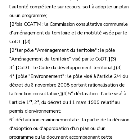
l'autorité compétente sur recours, soit à adopter un plan
ou un programme;
[
2°bis CCATM : la Commission consultative communale
d'aménagement du territoire et de mobilité visée par le
CoDT;
]
(3)
[
2°ter pôle "Aménagement du territoire" : le pôle
"Aménagement du territoire" visé par le CoDT;
]
(3)
3°
[
CoDT : le Code du développement territorial;
]
(3)
4°
[
pôle "Environnement" : le pôle visé à l'article 2/4 du
décret du 6 novembre 2008 portant rationalisation de
la fonction consultative;
]
(4)5° déclaration : l'acte visé à
er
l'article 1
, 2°, du décret du 11 mars 1999 relatif au
permis d'environnement;
6° déclaration environnementale : la partie de la décision
d'adoption ou d'approbation d'un plan ou d'un
programme ou le document accompagnant cette