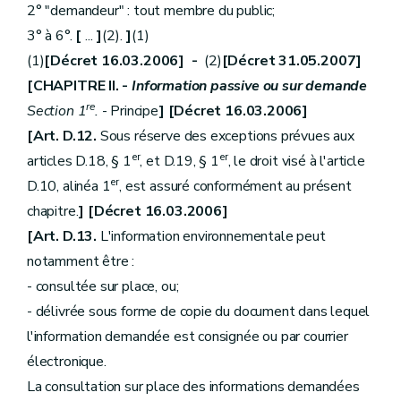
2° "demandeur" : tout membre du public;
3° à 6°.
[
...
]
(2).
]
(1)
(1)
[Décret 16.03.2006] -
(2)
[Décret 31.05.2007]
[CHAPITRE II. -
Information passive ou sur demande
re
Section 1
.
- Principe
] [Décret 16.03.2006]
[Art. D.12.
Sous réserve des exceptions prévues aux
er
er
articles D.18, § 1
, et D.19, § 1
, le droit visé à l'article
er
D.10, alinéa 1
, est assuré conformément au présent
chapitre.
] [Décret 16.03.2006]
[Art. D.13.
L'information environnementale peut
notamment être :
- consultée sur place, ou;
- délivrée sous forme de copie du document dans lequel
l'information demandée est consignée ou par courrier
électronique.
La consultation sur place des informations demandées