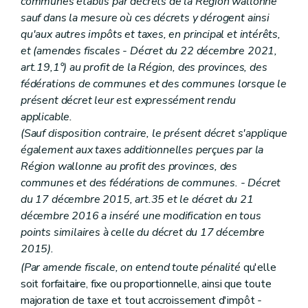
Chapitre IV
Délai d'imposition et exigibilité des taxes
communes établis par décrets de la Région wallonne
Art. 17bis
sauf dans la mesure où ces décrets y dérogent ainsi
Art. 18
qu'aux autres impôts et taxes, en principal et intérêts,
Art.
18
bis
et (amendes fiscales - Décret du
22 décembre 2021,
Art. 19
Art. 20
art.19,1°) au profit de la Région, des provinces, des
Art.
20
bis
fédérations de communes et des communes lorsque le
Art.
20
ter
présent décret leur est expressément rendu
Art. 20
quater
applicable.
Art. 20
quinquies
Art. 21
(Sauf disposition contraire, le présent décret s'applique
Art. 22
également aux taxes additionnelles perçues par la
Art. 23
Région wallonne au profit des provinces, des
Art. 24
communes et des fédérations de communes. - Décret
Art.
24
bis
Chapitre V
Voies de recours
du 17 décembre 2015, art.35 et le
décret du 21
Section première
Recours administratif
décembre 2016 a inséré une modification en tous
Art. 25
points similaires à celle du décret du 17 décembre
Art.
25
bis
Art. 26
2015).
Art. 27
(Par amende fiscale, on entend toute pénalité
qu'elle
Art.
27
bis
soit forfaitaire, fixe ou proportionnelle, ainsi que toute
Section 2
Recours judiciaire
Art. 28
majoration de taxe et tout accroissement d'impôt
-