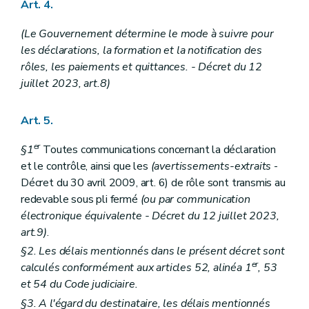
Art. 4.
Art.
35 octies
Art. 36
(Le Gouvernement détermine le mode à suivre pour
Art. 37
les déclarations, la formation et la notification des
Art. 38
Art. 39
rôles, les paiements et quittances. - Décret du 12
Art. 40
juillet 2023, art.8)
Art. 41
Art. 42
Art. 43
Art. 5.
Art. 44
Art. 45
er
§1
Toutes communications concernant la déclaration
Art. 46
et le contrôle, ainsi que les
(avertissements-extraits
-
Art. 47
Art. 48
Décret du 30 avril 2009, art. 6) de rôle sont transmis au
Art. 49
redevable sous pli fermé
(ou par communication
Art. 50
électronique équivalente - Décret du 12 juillet 2023,
Art. 51
art.9)
.
Art. 52
Art.
52
bis
§2. Les délais mentionnés dans le présent décret sont
Art.
52
ter
er
calculés conformément aux articles 52, alinéa 1
, 53
Section 2
Effets des recours sur le recouvrement
et 54 du Code judiciaire.
Art. 53
Art. 54
§3. A l'égard du destinataire, les délais mentionnés