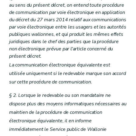
au sens du présent décret, on entend toute procédure
Art. 64quinquies/7
Art. 64quinquies/8
de communication par voie électronique en application
Sous-section 5
du décret du 27 mars 2014 relatif aux communications
Champ d'application et conditions de l'échange auto
par voie électronique entre les usagers et les autorités
Art. 64quinquies/9
publiques wallonnes, et qui produit les mêmes effets
Art. 64quinquies/10
juridiques dans le chef des parties que la procédure
Art. 64quinquies/11
non électronique prévue par l'article concerné du
Art. 64quinquies/12
présent décret.
Art. 64quinquies/13
Art. 64quinquies/14
La communication électronique équivalente est
Art. 64quinquies/15
utilisée uniquement si le redevable marque son accord
Section
5
Échange spontané d'informations
Art.
64
sexies
sur cette procédure de communication.
Section
6
Autres formes de coopération administrative
Sous-section 1
(Présence dans les bureaux administratifs et participation aux enquêtes administratives - décret du 12 juillet 2023, art. 72)
§ 2. Lorsque le redevable ou son mandataire ne
Sous-section 2
(Contrôles simultanés - décret du 12 juillet 2023, art. 74)
Art. 64septies/1
dispose plus des moyens informatiques nécessaires au
Sous-section 3
(Notification administrative - décret du 12 juillet 2023, art. 76)
maintien de la procédure de communication
Art. 64septies/2
Sous-section 4
(Retour d'informations - décret du 12 juillet 2023, art. 78)
électronique équivalente, il en informe
Art. 64septies/3
immédiatement le Service public de Wallonie
Sous-section 5
(Contrôles conjoints - décret du 12 juillet 2023, art. 80)