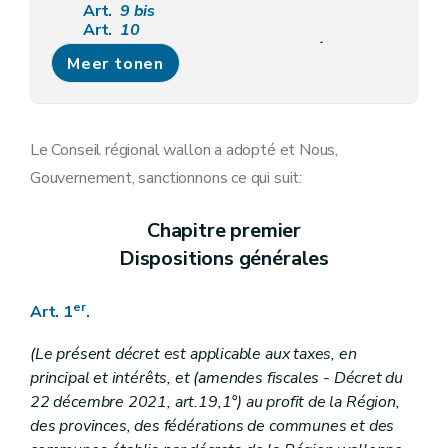
Art.
9
bis
Art.
10
Section
2
Investigations et contrôles
Meer tonen
Art.
11
Art.
11
bis
Art.
11
ter
Art.
11
quater
Art.
11
quater
Le Conseil régional wallon a adopté et Nous,
Art. 11
quinquies
Gouvernement, sanctionnons ce qui suit:
Section
3
Moyens de preuve de l'administration
Art. 12
Art. 12bis
Chapitre premier
Art. 12ter
Dispositions générales
Art. 12quater
Art. 12quinquies
Chapitre III
Procédure de taxation
er
Art. 1
.
Section première
Rectification de la déclaration
Art. 13
Art. 14
(Le présent décret est applicable aux taxes, en
Section 2
Taxation d'office
principal et intérêts, et (amendes fiscales - Décret du
Art. 15
22 décembre 2021, art.19,1°) au profit de la Région,
Art. 16
des provinces, des fédérations de communes et des
Art. 17