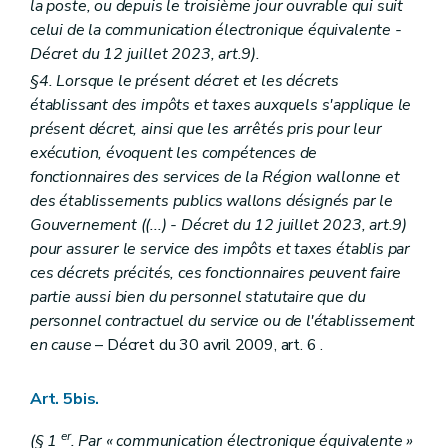
la poste, ou depuis le troisième jour ouvrable qui suit
Chapitre IX
Sanctions administratives
celui de la communication électronique équivalente
-
Art. 63
Art. 64
Décret du 12 juillet 2023, art.9).
Chapitre
IXbis
Assistance mutuelle
§4. Lorsque le présent décret et les décrets
ère
Section 1
Dispositions générales et définitions
établissant des impôts et taxes auxquels s'applique le
Art.
64
bis
Section
2
Echanges d'informations sur demande
présent décret, ainsi que les arrêtés pris pour leur
Art. 64
ter
exécution, évoquent les compétences de
Section
3
(Délais de l'échange d'informations sur demande - décret du 12 juillet 2023, art. 57)
fonctionnaires des services de la Région wallonne et
Art.
64
quater
des établissements publics wallons désignés par le
Section
4
Échange automatique et obligatoire d'informations
Sous-section 1
(Champ d'application et conditions de l'échange automatique et obligatoire d'informations - décret du 12 juillet 2023, art. 58)
Gouvernement ((...)
- Décret du 12 juillet 2023, art.9)
Art.
64
quinquies
pour assurer le service des impôts et taxes établis par
Sous-section 2
ces décrets précités, ces fonctionnaires peuvent faire
(Champ d'application et conditions de l'échange autom
partie aussi bien du personnel statutaire que du
Art.
64
quinquies
/1
personnel contractuel du service ou de l'établissement
Sous-section 3
(Champ d'application et conditions de l'échange automatique et obligatoire d'informations relatives aux dispositifs transfrontières devant faire l'objet d'une déclaration - décret du 12 juillet 2023, art. 63)
en cause
– Décret du 30 avril 2009, art. 6 .
Art.
64quinquies/2
Sous-section 4
(Champ d'application et conditions de l'échange automatique et obligatoire des informations déclarées par les Opérateurs de Plateformes - décret du 12 juillet 2023, art. 65)
Art. 64quinquies/3
Art. 5bis.
Art. 64quinquies/4
Art. 64quinquies/5
er
(§ 1
. Par « communication électronique équivalente »
Art. 64quinquies/6