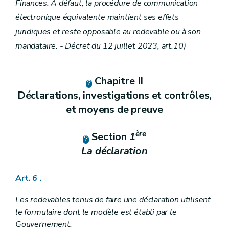
Art.
Finances. A défaut, la procédure de communication
Art.
64
septies
électronique équivalente maintient ses effets
Section
7
Conditions régissant la coopération administrative
Art.
64
octies
juridiques et reste opposable au redevable ou à son
Section
8
Relations avec les pays tiers
mandataire. - Décret du 12 juillet 2023, art.10)
Art.
64
novies
Section
9
(Protection des données - décret du 12 juillet 2023, a
Chapitre II
Art. 64decies
Déclarations, investigations et contrôles,
Art. 64undecies
Art. 64duodecies
et moyens de preuve
Chapitre X
Dispositions modificatives et abrogatoires
Art. 65
ère
Section
1
Art. 66
La déclaration
Art.
6
.
Les redevables tenus de faire une déclaration utilisent
le formulaire dont le modèle est établi par le
Gouvernement.