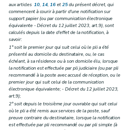
Art. 55
aux articles
10
,
14
,
16
et
25
du présent décret, qui
Section 3
Prescription
commencent à courir à partir d'une notification sur
Art. 56
Art. 57
support papier
(ou par communication électronique
Section
4
Dispositions relatives à l'irrécouvrabilité de certaines créances
équivalente - Décret du 12 juillet 2023, art.9)
, sont
Art.
57
bis
calculés depuis la date d'effet de la notification, à
Art.
57
ter
savoir:
Art.
57
quater
Art.
57
quinquies
1° soit le premier jour qui suit celui où le pli a été
Art.
57
sexies
présenté au domicile du destinataire, ou, le cas
Chapitre VIII
Droit et privilège du trésor en matière de recouvrement
échéant, à sa résidence ou à son domicile élu, lorsque
Art. 58
Art. 59
la notification est effectuée par pli judiciaire (ou par pli
Art. 60
recommandé à la poste avec accusé de réception, ou le
Art.
60
bis
premier jour qui suit celui de la communication
Art. 61
électronique équivalente;
- Décret du 12 juillet 2023,
Art.
61
bis
Art. 62
art.9);
Chapitre
VIII
bis
Responsabilité et obligations de certains officiers ministériels, fonctionnaires publics, autres personnes et établissements ou organismes de crédit
2° soit depuis le troisième jour ouvrable qui suit celui
Art.
62
bis
où le pli a été remis aux services de la poste, sauf
Art.
62
ter
Art.
62
quater
preuve contraire du destinataire, lorsque la notification
Art.
62
quinquies
est effectuée par pli recommandé ou par pli simple (à
Art.
62
sexies