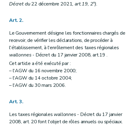
Chapitre
V
bis
Demandes subsidiaires de restitutions
Décret du
22 décembre 2021
, art.19, 2°).
Art.
28
bis
Art.
28
ter
Chapitre VI
Intérêts
Art. 2.
Section première
Intérêts de retard dus par le redevable
Art. 29
Le Gouvernement désigne les fonctionnaires chargés de
Art. 30
recevoir, de vérifier les déclarations, de procéder à
Art.
30
bis
l'établissement, à l'enrôlement des taxes régionales
Art. 31
Section 2
Intérêts moratoires dus par la Région
wallonnes
- Décret du 17 janvier 2008, art.19 .
Art. 32
Cet article a été exécuté par :
Art. 33
– l'AGW du 16 novembre 2000;
Art. 34
Art. 34
– l'AGW du 14 octobre 2004;
Chapitre VII
Recouvrement
– l'AGW du 30 mars 2006.
Section première
Les poursuites
Art. 34
bis
Art. 35
Art. 3.
Art.
35
bis
Art.
35
ter
Les taxes régionales
wallonnes
- Décret du 17 janvier
Art.
35
quater
2008, art. 20 font l'objet de rôles annuels ou spéciaux.
Art.
35
quinquies
Art.
35 sexies
Art.
35septies