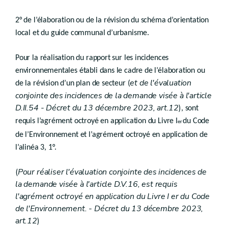
Art. D.V.16/2
Art. D.V.16/3
2° de l’élaboration ou de la révision du schéma d’orientation
Section 2
(
Evaluation conjointe des incidences - Décret du 13 décembre 2023, art.151
Art. D.V.16/4
local et du guide communal d’urbanisme.
Section 3
(
Introduction de la demande de permis - Décret du 13 décembre 2023, art.153
Pour la réalisation du rapport sur les incidences
Art. D.V.16/5
environnementales établi dans le cadre de l’élaboration ou
Chapitre III
(
Instruction de la demande conjointe - Décret du 13 décembre 2023, art. 155
Art. D.V.16/6
et de l'évaluation
de la révision d’un plan de secteur (
Chapitre IV
(
Décision - Décret du 13 décembre 2023, art.157
conjointe des incidences de la demande visée à l'article
Art. D.V.16/7
D.II.54 - Décret du 13 décembre 2023, art.12
)
, sont
Art. D.V.16/8
Chapitre V
(
Investigations - Décret du 13 décembre 2023, art.160
requis l’agrément octroyé en application du Livre I
du Code
er
Art. D.V.16/9
de l’Environnement et l’agrément octroyé en application de
Titre VIII
l’alinéa 3, 1°.
Fonds d’aménagement opérationnel et fonds d’assainis
(
Pour réaliser l'évaluation conjointe des incidences de
Art.
D.V.17
la demande visée à l'article D.V.16, est requis
Art.
D.V.18
l'agrément octroyé en application du Livre I er du Code
Titre IX
de l'Environnement. - Décret du 13 décembre 2023,
Dispositions financières
art.12
)
er
Chapitre I
Principe