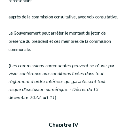
Aliénation
représentant
Art.
D.V.4
Chapitre V
auprès de la commission consultative, avec voix consultative.
Conservation de la beauté des paysages
Art.
D.V.5
Le Gouvernement peut arrêter le montant du jeton de
Chapitre VI
présence du président et des membres de la commission
Droit transitoire
communale.
Art.
D.V.6
Titre II
Sites de réhabilitation paysagère et environnementale
er
Chapitre I
Sites de réhabilitation paysagère et environnementale
(
Les commissions communales peuvent se réunir par
Art.
D.V.7
visio-conférence aux conditions fixées dans leur
Chapitre II
Droit transitoire
Art.
D.V.8
règlement d'ordre intérieur qui garantissent tout
Titre III
risque d'exclusion numérique. - Décret du 13
Périmètres de remembrement urbain
décembre 2023, art.11
)
er
Chapitre I
Généralités
Art.
D.V.9
Chapitre II
Procédure d’adoption du périmètre
Art.
D.V.10
Art.
Chapitre IV
D.V.11