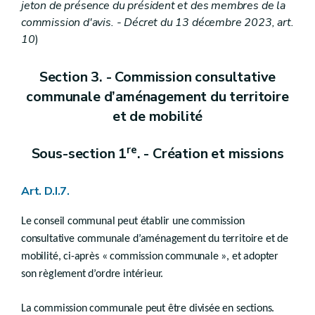
Art.
D.IV.69
jeton de présence du président et des membres de la
Art. D.IV.69/1
commission d'avis. - Décret du 13 décembre 2023, art.
Art. D.IV.69/2
10
)
Chapitre X
Formalités post-décisoires
Section 3. - Commission consultative
Section
1
Affichage du permis
re
Art.
communale d’aménagement du territoire
D.IV.70
Section 2
Notification du début des travaux
et de mobilité
Art.
D.IV.71
Section 3
Indication de l’implantation des constructions nouvelles
re
Art.
Sous-section 1
. - Création et missions
D.IV.72
Section 4
Déclaration d’achèvement des travaux
Art.
D.IV.73
Art. D.I.7.
Section 5
Constat de l’exécution des conditions ou des charges d’urbanisme et responsabilité décennale
Art.
D.IV.74
Art.
D.IV.75
Le conseil communal peut établir une commission
Section 6
Publicité
consultative communale d’aménagement du territoire et de
Art.
D.IV.76
mobilité, ci-après « commission communale », et adopter
Titre III
Effets du permis
son règlement d’ordre intérieur.
er
Chapitre I
Généralités
La commission communale peut être divisée en sections.
Art. D.IV.77