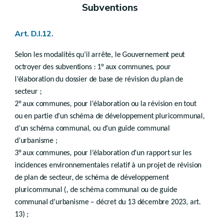
Subventions
Chapitre V
((…) - décret du 22 novembre 2018, art.92)
Art. D.I.12.
Chapitre VI
Expropriation à la demande d’un tiers
Selon les modalités qu’il arrête, le Gouvernement peut
Art.
octroyer des subventions : 1° aux communes, pour
D.VI.11
Art.
D.VI.12
l’élaboration du dossier de base de révision du plan de
Chapitre VII
secteur ;
Comité d’acquisition
2° aux communes, pour l’élaboration ou la révision en tout
Art.
D.VI.13
ou en partie d’un schéma de développement pluricommunal,
Art.
D.VI.14
d’un schéma communal, ou d’un guide communal
Chapitre VIII
d’urbanisme ;
Renonciation à l’expropriation
3° aux communes, pour l’élaboration d’un rapport sur les
Art.
D.VI.15
incidences environnementales relatif à un projet de révision
Chapitre IX
de plan de secteur, de schéma de développement
Droit transitoire
pluricommunal (, de schéma communal ou de guide
Art.
D.VI.16
communal d’urbanisme – décret du 13 décembre 2023, art.
Titre II
Droit de préemption
er
13) ;
Chapitre I