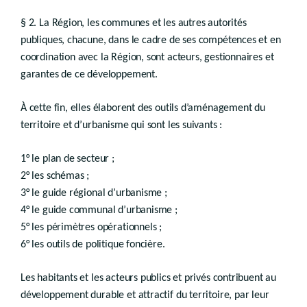
D.II.1
er
Chapitre I
§ 2. La Région, les communes et les autres autorités
Schéma de développement du territoire
publiques, chacune, dans le cadre de ses compétences et en
re
Section 1
Définition et contenu
coordination avec la Région, sont acteurs, gestionnaires et
Art.
garantes de ce développement.
D.II.2
Section 2
Procédure
Art.
D.II.3
À cette fin, elles élaborent des outils d’aménagement du
Section 3
Révision
territoire et d’urbanisme qui sont les suivants :
Art.
D.II.4
Chapitre II
Schéma de développement pluricommunal
1° le plan de secteur ;
2° les schémas ;
re
Section 1
Définition et contenu
Art.
3° le guide régional d’urbanisme ;
D.II.5
Art.
D.II.6
4° le guide communal d’urbanisme ;
Art. D.II.6/1
5° les périmètres opérationnels ;
Section 2
Procédure
6° les outils de politique foncière.
Art.
D.II.7
Section 3
Révision
Les habitants et les acteurs publics et privés contribuent au
Art.
D.II.8
développement durable et attractif du territoire, par leur
Chapitre III