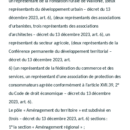
un représentant de la Fondation rurale de Wallonie, (deux
Art.
D.IV.4
représentants du développement urbain – décret du 13
Art. D.IV.4/1
Chapitre IV
décembre 2023, art. 6), (deux représentants des associations
Dérogations et écarts
d’urbanistes, trois représentants des associations
Section 1re
Ecarts
d’architectes – décret du 13 décembre 2023, art. 6), un
Art. D.IV.5
Section 2
Dérogations
représentant du secteur agricole, (deux représentants de la
Art. D.IV.6
Conférence permanente du développement territorial –
Art. D.IV.7
Art. D.IV.8
décret du 13 décembre 2023, art.
Art. D.IV.9
6) (un représentant de la fédération du commerce et des
Art. D.IV.10
Art. D.IV.11
services, un représentant d’une association de protection des
Art. D.IV.12
consommateurs agréée conformément à l’article XVII.39, 2°
Art. D.IV.13
Titre II
Procédure
du Code de droit économique – décret du 13 décembre
er
Chapitre I
Autorités compétentes
2023, art. 6).
Section 1re
Collège communal
Sous-section 1re
Généralités
Le pôle « Aménagement du territoire » est subdivisé en
Art.
D.IV.14
(trois – décret du 13 décembre 2023, art. 6) sections :
Sous-section 2
Permis
Art.
D.IV.15
1° la section « Aménagement régional » ;