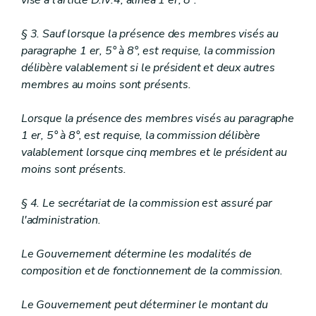
visé à l'article D.IV.4, alinéa 1 er, 8°.
1
Ordre des travaux
re
Art.
D.IV.59
Sous-section 2
Garanties financières
§ 3. Sauf lorsque la présence des membres visés au
Art.
D.IV.60
paragraphe 1 er, 5° à 8°, est requise, la commission
Section 4
Décision sur la demande de certificat d’urbanisme n° 2
délibère valablement si le président et deux autres
Art.
membres au moins sont présents.
D.IV.61
Chapitre VIII
Tutelle du fonctionnaire délégué sur les permis et les
Lorsque la présence des membres visés au paragraphe
1 er, 5° à 8°, est requise, la commission délibère
Art.
D.IV.62
Chapitre IX
valablement lorsque cinq membres et le président au
Recours
moins sont présents.
Section
1
Titulaires du droit de recours
re
Art.
§ 4. Le secrétariat de la commission est assuré par
D.IV.63
Art.
D.IV.64
l'administration.
Art.
D.IV.65
Section 2
Procédure
Le Gouvernement détermine les modalités de
Art.
D.IV.66
composition et de fonctionnement de la commission.
Section 3
Décision
Art.
D.IV.67
Art.
D.IV.68
Le Gouvernement peut déterminer le montant du