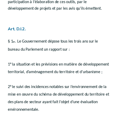
Schémas communaux
participation à l’élaboration de ces outils, par le
développement de projets et par les avis qu’ils émettent.
re
Section 1
Généralités
Art.
D.II.9
Section 2
Définition et contenu
re
Sous-section 1
Schéma de développement communal
Art. D.I.2.
Art.
D.II.10
Art. D.II.10/1
§ 1
. Le Gouvernement dépose tous les trois ans sur le
er
Sous-section 2
Schéma d’orientation local
bureau du Parlement un rapport sur :
Art.
D.II.11
Section 3
Procédure
Art.
D.II.12
1° la situation et les prévisions en matière de développement
Section 4
Révision
Art.
territorial, d’aménagement du territoire et d’urbanisme ;
D.II.13
Chapitre IV
Suivi des incidences environnementales
2° le suivi des incidences notables sur l’environnement de la
Art.
D.II.14
mise en œuvre du schéma de développement du territoire et
Chapitre V
Abrogation
Art.
des plans de secteur ayant fait l’objet d’une évaluation
D.II.15
Chapitre VI
Effets juridiques et hiérarchie
environnementale.
re
Section 1
Effets juridiques