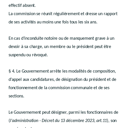
Art. D.IV.116
effectif absent.
Sous-section 3
Modification
La commission se réunit régulièrement et dresse un rapport
Art. D.IV.117
Section 2
Permis d’urbanisme - péremption
de ses activités au moins une fois tous les six ans.
Art. D.IV.118
Livre V
En cas d’inconduite notoire ou de manquement grave à un
AMÉNAGEMENT DU TERRITOIRE ET URBANISME OPÉRATIONNELS
devoir à sa charge, un membre ou le président peut être
er
Titre I
suspendu ou révoqué.
Sites à réaménager
er
Chapitre I
Généralités
§ 4. Le Gouvernement arrête les modalités de composition,
Art.
D.V.1
Chapitre II
d’appel aux candidatures, de désignation du président et de
Procédure d’adoption du périmètre
fonctionnement de la commission communale et de ses
Art.
D.V.2
sections.
Chapitre III
Investigations
Le Gouvernement peut désigner, parmi les fonctionnaires de
Art.
D.V.3
(
l'administration - Décret du 13 décembre 2023, art.11
), son
Chapitre IV