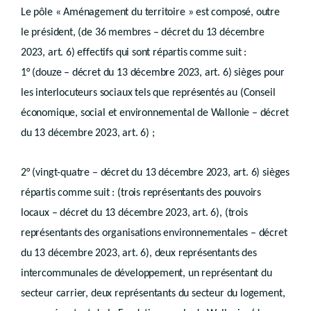
er
Chapitre I
Règlements régionaux d’urbanisme
Le pôle « Aménagement du territoire » est composé, outre
Art.
D.III.11
le président, (de 36 membres – décret du 13 décembre
Chapitre II
Règlements communaux d’urbanisme
Art.
D.III.12
2023, art. 6) effectifs qui sont répartis comme suit :
Art.
D.III.13
1° (douze – décret du 13 décembre 2023, art. 6) sièges pour
Art.
D.III.14
Art.
les interlocuteurs sociaux tels que représentés au (Conseil
D.III.15
Art.
D.III.16
économique, social et environnemental de Wallonie – décret
Livre IV
PERMIS ET CERTIFICATS D’URBANISME
du 13 décembre 2023, art. 6) ;
er
Titre I
Généralités
2° (vingt-quatre – décret du 13 décembre 2023, art. 6) sièges
er
répartis comme suit : (trois représentants des pouvoirs
Chapitre I
Notions
Art.
D.IV.I
locaux – décret du 13 décembre 2023, art. 6), (trois
Chapitre II
représentants des organisations environnementales – décret
Actes soumis à permis d’urbanisation
du 13 décembre 2023, art. 6), deux représentants des
Art.
D.IV.2
Art.
intercommunales de développement, un représentant du
D.IV.3
Chapitre III
secteur carrier, deux
représentants du secteur du logement,
Actes et travaux soumis à permis d’urbanisme