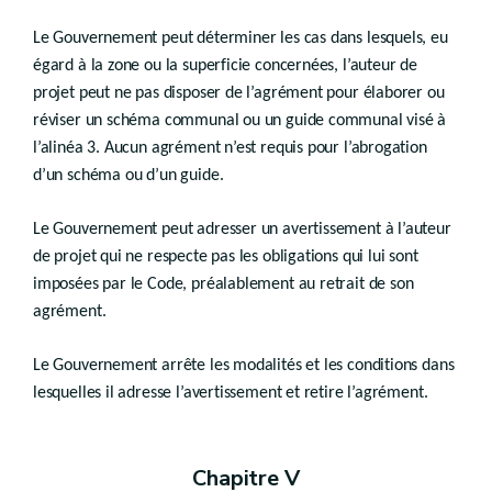
Art.
D.V.19
Chapitre II
Le Gouvernement peut déterminer les cas dans lesquels, eu
Droit transitoire
égard à la zone ou la superficie concernées, l’auteur de
projet peut ne pas disposer de l’agrément pour élaborer ou
Art.
D.V.20
Livre VI
réviser un schéma communal ou un guide communal visé à
POLITIQUE FONCIÈRE
l’alinéa 3. Aucun agrément n’est requis pour l’abrogation
d’un schéma ou d’un guide.
er
Titre I
Expropriations et indemnités
Le Gouvernement peut adresser un avertissement à l’auteur
er
Chapitre I
de projet qui ne respecte pas les obligations qui lui sont
Biens susceptibles d’expropriation
imposées par le Code, préalablement au retrait de son
Art.
D.VI.1
agrément.
Chapitre II
Pouvoirs expropriants
Le Gouvernement arrête les modalités et les conditions dans
Art.
D.VI.2
lesquelles il adresse l’avertissement et retire l’agrément.
Chapitre III
((…) - décret du 22 novembre 2018, art.90)
Chapitre IV
Chapitre V
((…) - décret du 22 novembre 2018, art.91)