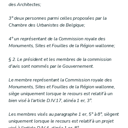
Art.
D.IV.50
des Architectes;
Art.
D.IV.51
Sous-section 3
Délivrance du certificat d’urbanisme n° 1
3° deux personnes parmi celles proposées par la
Art.
D.IV.52
Chambre des Urbanistes de Belgique;
Section 2
Contenu de la décision
Sous-section
1
Généralités
re
Art.
D.IV.53
4° un représentant de la Commission royale des
Sous-section 2
Charges d’urbanisme
Monuments, Sites et Fouilles de la Région wallonne;
Art.
D.IV.54
Art. D.IV.54/1
§ 2. Le président et les membres de la commission
Art. D.IV.54/2
Art. D.IV.54/3
d'avis sont nommés par le Gouvernement.
Art. D.IV.54/4
Art. D.IV.54/5
Le membre représentant la Commission royale des
Sous-section 3
Motifs liés à la viabilisation du terrain
Monuments, Sites et Fouilles de la Région wallonne,
Art.
D.IV.55
Art.
siège uniquement lorsque le recours est relatif à un
D.IV.56
Sous-section 4
Motifs liés à la protection des personnes, des biens ou de l’environnement
bien visé à l'article D.IV.17, alinéa 1 er, 3°.
Art.
D.IV.57
Sous-section 5
Motifs liés à la planologie en cours
Les membres visés au paragraphe 1 er, 5° à 8°, siègent
Art.
D.IV.58
uniquement lorsque le recours est relatif à un projet
Section 3
Dispositions diverses
Sous-section