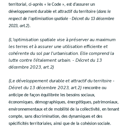
Art. D.I.12
territorial, ci-après « le Code », est d’assurer un
Chapitre VI
(Modalités de communication, de protection des don
développement durable et attractif du territoire (
dans le
respect de l'optimisation spatiale - Décret du 13 décembre
Art. D.I.13
2023, art.2
).
Art. D.I.14
Art. D.I.15
Art. D.I.16
(L'optimisation spatiale vise à préserver au maximum
Art. D.I.16/1
les terres et à assurer une utilisation efficiente et
Chapitre VII
cohérente du sol par l'urbanisation. Elle comprend la
Droit transitoire
lutte contre l'étalement urbain. - Décret du 13
re
Section 1
- Commissions
décembre 2023, art.2)
Art. D.I.17
Section 2. - Agréments
Art. D.I.18
(Le développement durable et attractif du territoire
-
Section 3. - Subventions
Décret du 13 décembre 2023, art.2)
rencontre ou
Art. D.I.19
anticipe de façon équilibrée les besoins sociaux,
Livre II
PLANIFICATION
économiques, démographiques, énergétiques, patrimoniaux,
environnementaux et de mobilité de la collectivité, en tenant
er
Titre I
compte, sans discrimination, des dynamiques et des
Schémas
spécificités territoriales, ainsi que de la cohésion sociale
.
Art.