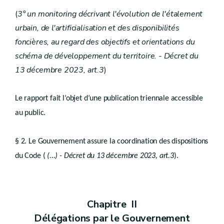
Art.
D.II.16
Section 2
Hiérarchie
(
3° un monitoring décrivant l'évolution de l'étalement
Art.
D.II.17
urbain, de l'artificialisation et des disponibilités
Titre II
Plans de secteur
foncières, au regard des objectifs et orientations du
er
schéma de développement du territoire. - Décret du
Chapitre I
Dispositions générales
Art.
D.II.18
13 décembre 2023, art.3
)
Art.
D.II.19
Chapitre II
Contenu
Section 1
Généralités
re
Le rapport fait l’objet d’une publication triennale accessible
Art.
D.II.20
au public.
Art.
D.II.21
Section 2
Destination et prescriptions générales des zones
Art.
D.II.22 Du champ d’application.
§ 2. Le Gouvernement assure la coordination des dispositions
Art.
D.II.23 De la division du plan de secteur en zones.
Art.
du Code (
(...) - Décret du 13 décembre 2023, art.3
).
D.II.24 De la zone d’habitat.
Art.
D.II.25 De la zone d’habitat à caractère rural.
Art.
D.II.25/1 - Décret du 13 décembre 2023, art.32
Art.
D.II.26 De la zone de services publics et d’équipements communautaires.
Art.
D.II.27 De la zone de loisirs.
Chapitre II
Art.
D.II.28 Des zones d’activité économique.
Art.
Délégations par le Gouvernement
D.II.29
De la zone d’activité économique mixte