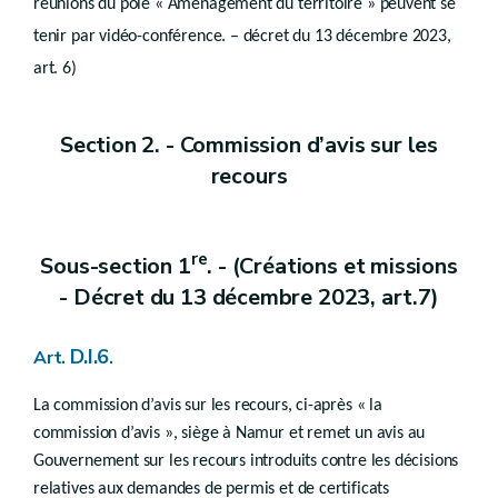
réunions du pôle « Aménagement du territoire » peuvent se
Chapitre III
Réunion de projet
tenir par vidéo-conférence. – décret du 13 décembre 2023,
art. 6)
Art.
D.IV.31
Chapitre
IV
Dépôt de la demande
Section 2. - Commission d’avis sur les
Section
1
Généralités
re
recours
Art.
D.IV.32
Art. 32/1
Art. 32/2
Art.
D.IV.33
re
Sous-section 1
. - (Créations et missions
Art.
D.IV.34
Chapitre V
- Décret du 13 décembre 2023, art.7)
Consultations
Art.
D.I.6
Art.
.
D.IV.35
Art.
D.IV.36
Art.
D.IV.37
La commission d’avis sur les recours, ci-après « la
Art.
D.IV.38
commission d’avis », siège à Namur et remet un avis au
Art.
D.IV.39
Gouvernement sur les recours introduits contre les décisions
Chapitre VI
Formalités complémentaires
relatives aux demandes de permis et de certificats