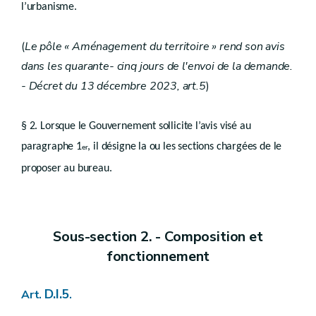
l’urbanisme.
Chapitre II
Contenu
Art.
D.III.5
Chapitre III
(
Le pôle « Aménagement du territoire » rend son avis
Procédure
dans les quarante- cinq jours de l'envoi de la demande.
Art.
D.III.6
- Décret du 13 décembre 2023, art.5
)
Titre III
Dispositions communes
er
Chapitre I
Révision et abrogation
§ 2. Lorsque le Gouvernement sollicite l’avis visé au
Art.
D.III.7
paragraphe 1
, il désigne la ou les sections chargées de le
er
Chapitre II
Effets juridiques
Art.
proposer au bureau.
D.III.8
Chapitre III
Hiérarchie
re
Section 1
Lien entre le guide régional et le guide communal
Art.
Sous-section 2. - Composition et
D.III.9
Section 2
Lien entre les schémas et les guides
fonctionnement
Art.
D.III.10
Titre IV
D.I.5
Art.
.
Droit transitoire