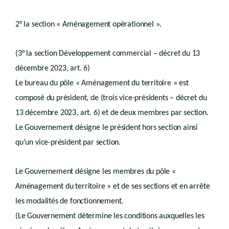
Art.
D.IV.16
Art.
D.IV.17
Sous-section 3
Certificats d’urbanisme
2° la section « Aménagement opérationnel ».
Art.
D.IV.18
Art.
D.IV.19
(3° la section Développement commercial – décret du 13
Art.
D.IV.20
Art.
D.IV.21
décembre 2023, art. 6)
Section 2
Fonctionnaire délégué
Le bureau du pôle « Aménagement du territoire » est
Sous-section 1re
Permis
Art.
D.IV.22
composé du président, de (trois vice-présidents – décret du
Sous-section 2
Certificat d’urbanisme
13 décembre 2023, art. 6) et de deux membres par section.
Art.
D.IV.23
Sous-section 3
Le Gouvernement désigne le président hors section ainsi
Art.
D.IV.24
qu’un vice-président par section.
Art.
D.IV.25
Chapitre II
Dossier de demande
re
Section
1
Dossier de demande de permis
Le Gouvernement désigne les membres du pôle «
Art.
D.IV.26
Art.
Aménagement du territoire » et de ses sections et en arrête
D.IV.27
Art.
D.IV.28
les modalités de fonctionnement.
Art.
D.IV.29
Section 2
(Le Gouvernement détermine les conditions auxquelles les
Dossier de demande de certificat d’urbanisme
Art.
D.IV.30