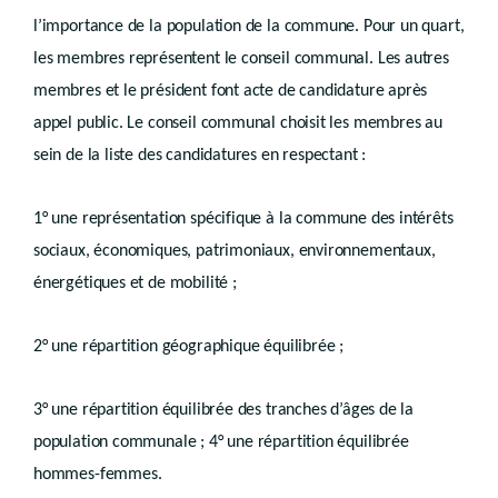
Art. D.IV.97
Art. D.IV.98
l’importance de la population de la commune. Pour un quart,
Titre V
les membres représentent le conseil communal. Les autres
Obligations d’information sur le statut administratif des biens
membres et le président font acte de candidature après
er
Chapitre I
Mentions dans les actes de cession
appel public. Le conseil communal choisit les membres au
Art. D.IV.99
Art. D.IV.100
sein de la liste des candidatures en respectant :
Chapitre II
Acte préalable à toute division
1° une représentation spécifique à la commune des intérêts
re
Section 1
.
Division postérieure à l’octroi d’un permis
Art. D.IV.101
sociaux, économiques, patrimoniaux, environnementaux,
Section 2
Division non soumise à permis
énergétiques et de mobilité ;
Art. D.IV.102
Chapitre III
Acte postérieur à la modification du permis d’urbanisation
Art. D.IV.103
2° une répartition géographique équilibrée ;
Chapitre IV
Information sur la cession des permis
Art. D.IV.104
Titre VI
3° une répartition équilibrée des tranches d’âges de la
Renseignements à fournir
population communale ; 4° une répartition équilibrée
Art. D.IV.105
hommes-femmes.
Titre
VII