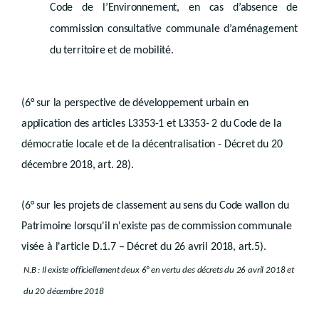
Droit transitoire
Code de l’Environnement, en cas d’absence de
commission consultative communale d’aménagement
er
Chapitre I
Schéma de développement de l’espace régional
Art. D.II.58
du territoire et de mobilité.
Chapitre II
Schémas communaux
re
Section 1
. - Schéma de structure communal
Art. D.II.59
Section 2. - Rapport urbanistique et environnemental
(6° sur la perspective de développement urbain en
Art. D.II.60
application des articles L3353-1 et L3353- 2 du Code de la
Art. D.II.61
Chapitre III
démocratie locale et de la décentralisation - Décret du 20
Plans d’aménagement
décembre 2018, art. 28).
re
Section 1
. - Plan de secteur
re
Sous-section 1
. - Destination et prescriptions générales des zones
(6° sur les projets de classement au sens du Code wallon du
Art. D.II.62
Art. D.II.63
Patrimoine lorsqu'il n'existe pas de commission communale
Art. D.II.64
Sous-section 2. - Procédure
visée à l'article D.1.7 – Décret du 26 avril 2018, art.5).
Art. D.II.65
N.B : Il existe officiellement deux 6° en vertu des décrets du 26 avril 2018 et
Section 2. - Plan communal d’aménagement
re
Sous-section 1
. - Portée juridique
du 20 décembre 2018
Art. D.II.66
Sous-section 2. - Procédure