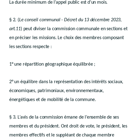
La durée minimum de l’appel public est d’un mois.
Des permis en relation avec d’autres polices administratives
Art. D.IV.106
Art. D.IV.107
§ 2. (
Le conseil communal - Décret du 13 décembre 2023,
Art. D.IV.108
art.11
) peut diviser la commission communale en sections et
Art. D.IV.109
Titre VIII
en préciser les missions. Le choix des membres composant
Droit transitoire
les sections respecte :
er
Chapitre I
Procédure
Art. D.IV.110
1° une répartition géographique équilibrée ;
Art. D.IV.111
Art. D.IV.112
Art. D.IV.113
2° un équilibre dans la représentation des intérêts sociaux,
Art. D.IV.113/1
Chapitre II
économiques, patrimoniaux, environnementaux,
Effets juridiques
énergétiques et de mobilité de la commune.
re
Section 1
.
Permis d’urbanisation
re
Sous-section 1
.
Valeur juridique
§ 3. L’avis de la commission émane de l’ensemble de ses
Art. D.IV.114
Sous-section 2
Péremption
membres et du président. Ont droit de vote, le président, les
membres effectifs et le suppléant de chaque membre
Art. D.IV.115