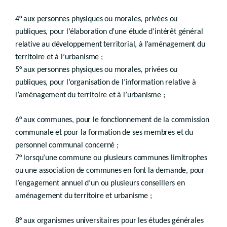
Champ d’application
4° aux personnes physiques ou morales, privées ou
re
Section 1
Périmètres de préemption
publiques, pour l’élaboration d’une étude d’intérêt général
Art.
D.VI.17
relative au développement territorial, à l’aménagement du
Section 2
Objet de la préemption
territoire et à l’urbanisme ;
Art.
D.VI.18
5° aux personnes physiques ou morales, privées ou
Section 3
Pouvoirs préempteurs
publiques, pour l’organisation de l’information relative à
Art.
D.VI.19
Section 4
Actes générateurs de la procédure de préemption
l’aménagement du territoire et à l’urbanisme ;
Art.
D.VI.20
Section 5
Durée
6° aux communes, pour le fonctionnement de la commission
Art.
D.VI.21
communale et pour la formation de ses membres et du
Chapitre II
Procédure d’adoption des périmètres
personnel communal concerné ;
7° lorsqu’une commune ou plusieurs communes limitrophes
Art.
D.VI.22
ou une association de communes en font la demande, pour
Art.
D.VI.23
Art.
D.VI.24
l’engagement annuel d’un ou plusieurs conseillers en
Chapitre III
aménagement du territoire et urbanisme ;
Procédure de préemption
re
Section 1
Déclaration d’intention d’aliéner
8° aux organismes universitaires pour les études générales