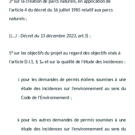
Art. D.II.54/1
3° sur la création de parcs naturels, en application de
Art. D.II.54/2
l’article 4 du décret du 16 juillet 1985 relatif aux parcs
Art. D.II.54/3
Art. D.II.54/4
naturels ;
Art. D.II.54/5
Sous-section 2
(
Evaluation conjointe des incidences - Décret du 13 décembre 2023, art.51
Art. D.II.54/6
(
(...) - Décret du 13 décembre 2023, art.5
) ;
Sous-section 3
(
Introduction de lademande de permis - Décret du 13 décembre 2023, art. 53
Art. D.II.54/7
5° sur les objectifs du projet au regard des objectifs visés à
Section 3
(
Instruction de la demande conjointe - Décret du 13 décembre 2023, art.55
l’article D.I.1, § 1
et sur la qualité de l’étude des incidences :
er
Art. D.II.54/8
Section 4
(
Décision - Décret du 13 décembre 2023, art.57
Art. D.II.54/9
pour les demandes de permis éoliens soumises à une
Art. D.II.54/10
Art. D.II.54/11
étude des incidences sur l’environnement au sens du
Chapitre V
Code de l’Environnement ;
Effets juridiques
re
Section 1
Généralités
Art.
D.II.55
pour les autres demandes de permis soumises à une
Art.
D.II.56
Art.
D.II.57
étude des incidences sur l’environnement au sens du
Titre III