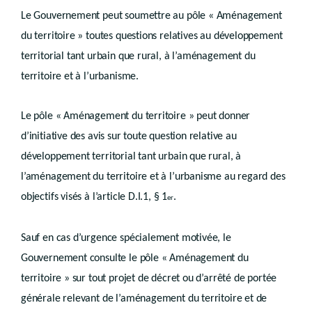
Art. D.II.67
Le Gouvernement peut soumettre au pôle « Aménagement
Chapitre IV
Autres plans et schémas
Art. D.II.68
du territoire » toutes questions relatives au développement
Livre III
territorial tant urbain que rural, à l’aménagement du
GUIDES D’URBANISME
territoire et à l’urbanisme.
er
Titre I
Guide régional d’urbanisme
Le pôle « Aménagement du territoire » peut donner
er
Chapitre I
d’initiative des avis sur toute question relative au
Généralités
développement territorial tant urbain que rural, à
Art.
D.III.1
Chapitre II
l’aménagement du territoire et à l’urbanisme au regard des
Contenu
objectifs visés à l’article D.I.1, § 1
.
er
Art.
D.III.2
Chapitre III
Sauf en cas d’urgence spécialement motivée, le
Procédure
Gouvernement consulte le pôle
« Aménagement du
Art.
D.III.3
Titre II
Guide communal d’urbanisme
territoire » sur tout projet de décret ou d’arrêté de portée
er
Chapitre I
Généralités
générale relevant de l’aménagement du territoire et de
Art.
D.III.4