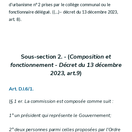
d’urbanisme n° 2 prises par le collège communal ou le
Section
1
Mesures particulières de publicité
re
fonctionnaire délégué. ((…)– décret du 13 décembre 2023,
Art.
D.IV.40
Section 2
Ouverture et modification de la voirie communale
art. 8).
Art.
D.IV.41
Section 3
Modification de la demande de permis en cours de procédure
Art.
D.IV.42
Art.
D.IV.43
Art. D.IV.43/1
Section 4
- Abrogée par le décret du 26 avril 2018, art. 14).
Sous-section 2. - (
Composition et
fonctionnement - Décret du 13 décembre
Section 5
Hébergement de loisirs
Art.
2023, art.9
)
D.IV.45
Chapitre VII
Décision sur les demandes de permis et de certificat
Art. D.I.6/1.
Section
1
Délai
re
Sous-section
1
Décision du collège communal
(
§ 1 er. La commission est composée comme suit :
re
Art.
D.IV.46
Art.
D.IV.47
1° un président qui représente le Gouvernement;
Sous-section 2
Décision du fonctionnaire délégué ou du Gouvernement
Art.
D.IV.48
Art.
2° deux personnes parmi celles proposées par l'Ordre
D.IV.49