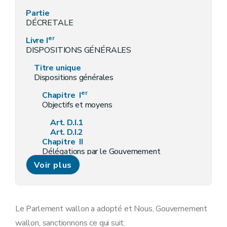
Partie
DÉCRETALE
er
Livre I
DISPOSITIONS GÉNÉRALES
Titre unique
Dispositions générales
er
Chapitre I
Objectifs et moyens
Art. D.I.1
Art. D.I.2
Chapitre II
Délégations par le Gouvernement
Voir plus
D.I.3
Art.
Chapitre III
Commissions
re
Section 1
. - Pôle « Aménagement du territoire »
Le Parlement wallon a adopté et Nous, Gouvernement
wallon, sanctionnons ce qui suit:
re
Sous-section 1
. - Création et missions