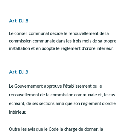
Art. D.IV.78
Art. D.IV.79
Chapitre II
Permis à durée limitée
Art. D.I.8.
Art. D.IV.80
Chapitre III
Le conseil communal décide le renouvellement de la
Péremption des permis
commission communale dans les trois mois de sa propre
re
Section 1
Péremption du permis d’urbanisation
installation et en adopte le règlement d’ordre intérieur.
Art. D.IV.81
Art. D.IV.82
Art. D.IV.83
Section 2
Péremption des permis d’urbanisme
Art. D.I.9.
Art. D.IV.84
Art. D.IV.84/1
Section 3
Le Gouvernement approuve l’établissement ou le
Art. D.IV.85
renouvellement de la commission communale et, le cas
Art. D.IV.86
Art. D.IV.87
échéant, de ses sections ainsi que son règlement d’ordre
Chapitre IV
intérieur.
Suspension du permis
Art. D.IV.88
Art. D.IV.89
Outre les avis que le Code la charge de donner, la