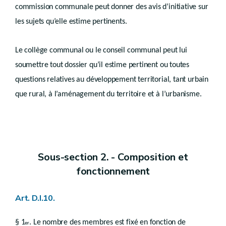
Art. D.IV.90
commission communale peut donner des avis d’initiative sur
Chapitre V
les sujets qu’elle estime pertinents.
Retrait de permis
Art. D.IV.91
Chapitre VI
Le collège communal ou le conseil communal peut lui
Cession du permis
soumettre tout dossier qu’il estime pertinent ou toutes
Art. D.IV.92
questions relatives au développement territorial, tant urbain
Chapitre VII
que rural, à l’aménagement du territoire et à l’urbanisme.
Renonciation au permis
Art. D.IV.93
Chapitre VIII
Modification du permis d’urbanisation
Art. D.IV.94
Sous-section 2. - Composition et
Art. D.IV.95
fonctionnement
Art. D.IV.96
Chapitre IX
(
Modification du permis d'urbanisme - Décret du 13 décembre 2023, art.133
Art. D.IV.96/1
Art. D.I.10.
Titre IV
Effets du certificat d’urbanisme
§ 1
. Le nombre des membres est fixé en fonction de
er