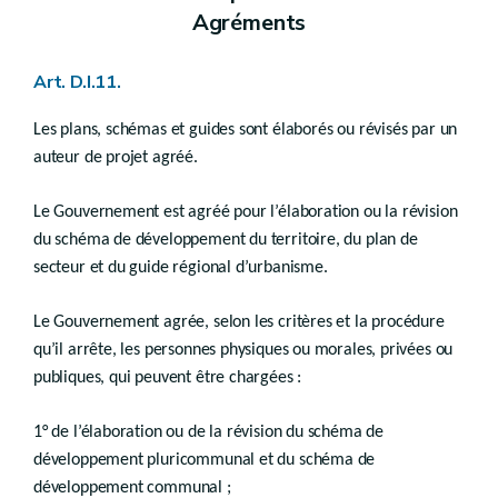
Chapitre III
Agréments
Droit transitoire
Art.
D.V.12
Art. D.I.11.
Titre IV
Revitalisation urbaine
Les plans, schémas et guides sont élaborés ou révisés par un
Art.
D.V.13
auteur de projet agréé.
Titre V
Rénovation urbaine
Le Gouvernement est agréé pour l’élaboration ou la révision
Art.
D.V.14
du schéma de développement du territoire, du plan de
Titre VI
secteur et du guide régional d’urbanisme.
Zones d’initiatives privilégiées
Art.
D.V.15
Le Gouvernement agrée, selon les critères et la procédure
Titre
VII
qu’il arrête, les personnes physiques ou morales, privées ou
Procédure conjointe périmètre - permis
publiques, qui peuvent être chargées :
er
Chapitre I
(
Champ d'application - Décret du 13 décembre 2023, art.144
Art. D.V.16
1° de l’élaboration ou de la révision du schéma de
Chapitre II
(
Introduction de la demande conjointe - Décret du 13 décembre 2023, art.146
développement pluricommunal et du schéma de
e
Section 1
(
Introduction de la demande de périmètre Décret du 13 décembre 2023, art.147
Art. D.V.16/1
développement communal ;