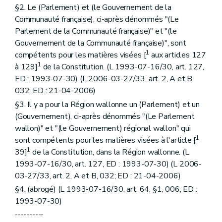
Art. 26
ter
§2. Le (Parlement) et (le Gouvernement de la
Art. 26
quater
Communauté française), ci-après dénommés "(Le
Sous-section 3
De la convocation des électeurs. (L 1993-07-16/30, art. 18, ED : 08-06-1995)
Parlement de la Communauté française)" et "(le
Art. 27
Sous-section 4
Des candidatures et des bulletins de vote. (L 1993-07-16/30, art. 20, ED : 08-06-1995)
Gouvernement de la Communauté française)", sont
Art. 28
1
compétents pour les matières visées [
aux articles 127
Art. 28
bis
1
à 129]
de la Constitution. (L 1993-07-16/30, art. 127,
Art. 28
ter
ED : 1993-07-30) (L 2006-03-27/33, art. 2, A et B,
Art. 28
quater
Sous-section 5
De la répartition des sièges et de la désignation des élus. (L 1993-07-16/30, art. 25, ED : 08-06-1995))
032; ED : 21-04-2006)
Art. 29
§3. Il y a pour la Région wallonne un (Parlement) et un
Art. 29
bis
(Gouvernement), ci-après dénommés "(Le Parlement
Art. 29
ter
Art. 29
quater
wallon)" et "(le Gouvernement) régional wallon" qui
Art. 29
quinquies
1
sont compétents pour les matières visées à l'article [
Art. 29
sexies
1
39]
de la Constitution, dans la Région wallonne. (L
Art. 29
septies
1993-07-16/30, art. 127, ED : 1993-07-30) (L 2006-
Art. 29
octies
Art. 29
octies
1
03-27/33, art. 2, A et B, 032; ED : 21-04-2006)
Art. 29
nonies
§4. (abrogé) (L 1993-07-16/30, art. 64, §1, 006; ED :
Art. 29
nonies
1
1993-07-30)
Art. 29
decies
Art. 29
undecies
----------