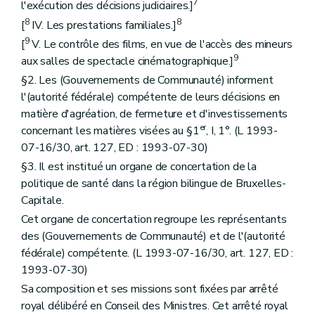
7
l'exécution des décisions judiciaires.]
8
8
[
IV. Les prestations familiales.]
9
[
V. Le contrôle des films, en vue de l'accès des mineurs
9
aux salles de spectacle cinématographique.]
§2. Les (Gouvernements de Communauté) informent
l'(autorité fédérale) compétente de leurs décisions en
matière d'agréation, de fermeture et d'investissements
er
concernant les matières visées au §1
, I, 1°. (L 1993-
07-16/30, art. 127, ED : 1993-07-30)
§3. Il est institué un organe de concertation de la
politique de santé dans la région bilingue de Bruxelles-
Capitale.
Cet organe de concertation regroupe les représentants
des (Gouvernements de Communauté) et de l'(autorité
fédérale) compétente. (L 1993-07-16/30, art. 127, ED :
1993-07-30)
Sa composition et ses missions sont fixées par arrêté
royal délibéré en Conseil des Ministres. Cet arrêté royal