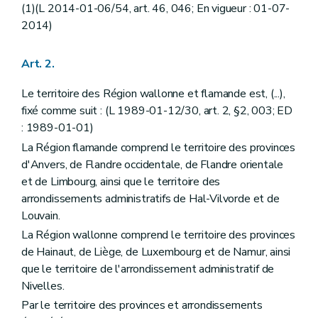
Sous-section 6
De l'élection des membres bruxellois. (L 1993-07-16/30, art. 40, ED : 08-06-1995
(1)(L 2014-01-06/54, art. 46, 046; En vigueur : 01-07-
Art. 30
2014)
Sous-section 7
(Insérée par L 2002-01-22/37, art. 8; ED : 05-03-2002) - Des modalités de l'élection autres que celles réglées par la présente loi
Art. 30
bis
Art. 31
Art. 2.
Art. 31
bis
Art. 31
quater
Le territoire des Région wallonne et flamande est, (...),
Section 2
Du fonctionnement
ère
Sous-section 1
Dispositions communes
fixé comme suit : (L 1989-01-12/30, art. 2, §2, 003; ED
Art. 32
: 1989-01-01)
Art. 33
La Région flamande comprend le territoire des provinces
Art. 34
Art. 35
d'Anvers, de Flandre occidentale, de Flandre orientale
Art. 36
et de Limbourg, ainsi que le territoire des
Art. 37
arrondissements administratifs de Hal-Vilvorde et de
Art. 37
bis
Louvain.
Art. 38
Art. 39
La Région wallonne comprend le territoire des provinces
Art. 40
de Hainaut, de Liège, de Luxembourg et de Namur, ainsi
Art. 41
que le territoire de l'arrondissement administratif de
Art. 42
Art. 43
Nivelles.
Art. 44
Par le territoire des provinces et arrondissements
Art. 45