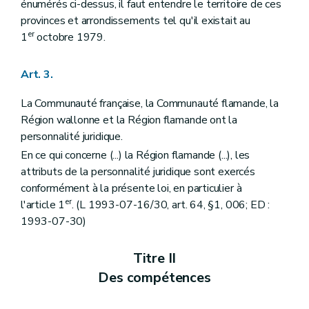
énumérés ci-dessus, il faut entendre le territoire de ces
Art. 46
Art. 47
provinces et arrondissements tel qu'il existait au
Art. 48
er
1
octobre 1979.
Art. 48
bis
Art. 49
Sous-section 2
Dispositions particulières
Art. 3.
Art. 50
Art. 51
La Communauté française, la Communauté flamande, la
Art. 52
Région wallonne et la Région flamande ont la
Art. 53
Section 3
De la publication et de l'entrée en vigueur des décrets
personnalité juridique.
Art. 54
En ce qui concerne (...) la Région flamande (...), les
Art. 55
attributs de la personnalité juridique sont exercés
Art. 56
conformément à la présente loi, en particulier à
Art. 57
Art. 58
er
l'article 1
. (L 1993-07-16/30, art. 64, §1, 006; ED :
Chapitre III
Des Gouvernements
1993-07-30)
Section première
De la composition
Art. 59
Art. 60
Titre II
Art. 61
Des compétences
Art. 62
Art. 63
Art. 64