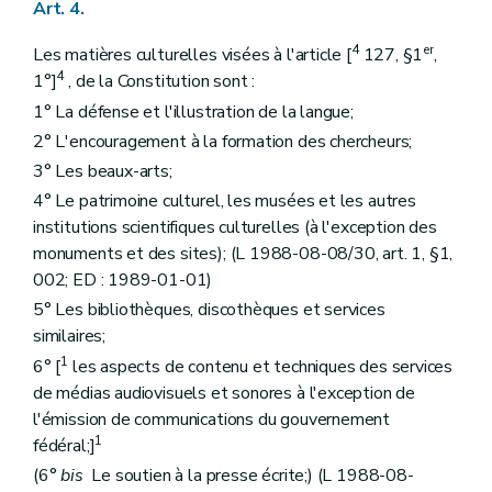
Art. 4.
Art. 65
Art. 66
4
er
Les matières culturelles visées à l'article [
127, §1
,
Art. 67
4
Section 2
Du fonctionnement
1°]
, de la Constitution sont :
Sous-section première
Dispositions communes
1° La défense et l'illustration de la langue;
Art. 68
2° L'encouragement à la formation des chercheurs;
Art. 69
Art. 70
3° Les beaux-arts;
Art. 71
4° Le patrimoine culturel, les musées et les autres
Art. 72
Art. 73
institutions scientifiques culturelles (à l'exception des
Art. 74
monuments et des sites); (L 1988-08-08/30, art. 1, §1,
Art. 75
002; ED : 1989-01-01)
Sous-section 2
Dispositions particulières
Art. 76
5° Les bibliothèques, discothèques et services
Art. 77
similaires;
Section 3
Des compétences
1
6° [
les aspects de contenu et techniques des services
Art. 78
de médias audiovisuels et sonores à l'exception de
Art. 79
Art. 80
l'émission de communications du gouvernement
Art. 81
1
fédéral;]
Art. 82
(6°
bis
Le soutien à la presse écrite;) (L 1988-08-
Art. 83