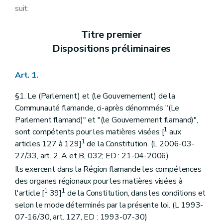
Art. 15
suit:
Art. 16
Art. 16
bis
Art. 16
ter
Titre premier
Titre III
Des pouvoirs
Dispositions préliminaires
er
Chapitre I
Dispositions générales
Art. 17
Art. 18
Art. 1.
Art. 19
Art. 20
§1. Le (Parlement) et (le Gouvernement) de la
Art. 21
Art. 22
Communauté flamande, ci-après dénommés "(Le
Art. 23
Parlement flamand)" et "(le Gouvernement flamand)",
Chapitre II
Des (Parlements). (L 2006-03-27/33, art. 2, C, 032; ED : 21-04-2006)
1
sont compétents pour les matières visées [
aux
Section première
De la composition
1
Art. 24
articles 127 à 129]
de la Constitution. (L 2006-03-
Art. 24
bis
27/33, art. 2, A et B, 032; ED : 21-04-2006)
Art. 24
ter
Ils exercent dans la Région flamande les compétences
Section première
bis
Des élections. (L 1993-07-16/30, art. 11, ED : 08-06-1995)
ère
Sous-section 1
Des électeurs. (L 1993-07-16/30, art. 11, ED : 08-06-1995)
des organes régionaux pour les matières visées à
Art. 25
1
1
l'article [
39]
de la Constitution, dans les conditions et
Sous-section 2
De la répartition des électeurs et des bureaux de vote. (L 1993-07-16/30, art. 13, ED : 08-06-1995)
selon le mode déterminés par la présente loi. (L 1993-
Art. 26
07-16/30, art. 127, ED : 1993-07-30)
Art. 26
bis