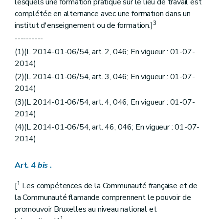
lesquels une formation pratique sur le lieu de travail est
Titre VI
Dispositions transitoires (L 1988-08-08/30, art. 17, 002; ED : 1988-08-23)
complétée en alternance avec une formation dans un
Art. 96
3
Art. 97
institut d'enseignement ou de formation.]
Art. 98
----------
Art. 99
(1)(L 2014-01-06/54, art. 2, 046; En vigueur : 01-07-
Art. 100
2014)
(2)(L 2014-01-06/54, art. 3, 046; En vigueur : 01-07-
2014)
(3)(L 2014-01-06/54, art. 4, 046; En vigueur : 01-07-
2014)
(4)(L 2014-01-06/54, art. 46, 046; En vigueur : 01-07-
2014)
Art. 4
bis
.
1
[
Les compétences de la Communauté française et de
la Communauté flamande comprennent le pouvoir de
promouvoir Bruxelles au niveau national et
1