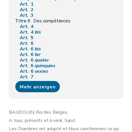
Art. 1
Art. 2
Art. 3
Titre II
Des compétences
Art. 4
Art. 4
bis
Art. 5
Art. 6
Art. 6
bis
Art. 6
ter
Art. 6
quater
Art. 6
quinquies
Art. 6
sexies
Art. 7
Art. 7
bis
Mehr anzeigen
Art. 8
Art. 9
Art. 10
Art. 11
Art. 11
bis
BAUDOUIN, Roi des Belges,
Art. 12
A tous, présents et à venir, Salut.
Art. 13
Art. 14
Les Chambres ont adopté et Nous sanctionnons ce qui