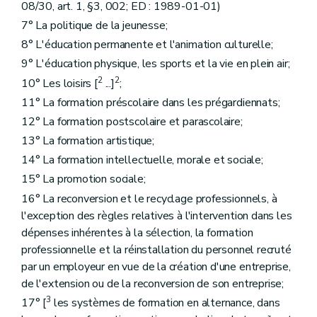
Section 4
De la publication et de l'entrée en vigueur des arrêtés
08/30, art. 1, §3, 002; ED : 1989-01-01)
Art. 84
7° La politique de la jeunesse;
Art. 85
Art. 86
8° L'éducation permanente et l'animation culturelle;
Section 5
Des services
9° L'éducation physique, les sports et la vie en plein air;
Art. 87
2
2
10° Les loisirs [
...]
;
Art. 88
Art. 89
11° La formation préscolaire dans les prégardiennats;
Art. 90
12° La formation postscolaire et parascolaire;
Art. 91
Section 6
Personnel de l'enseignement.) (L 1988-08-08/30, art. 14, 002; ED : 1989-01-01)
13° La formation artistique;
Art. 91
bis
14° La formation intellectuelle, morale et sociale;
Titre IV
Coopération entre les Communautés
Art. 92
15° La promotion sociale;
Titre IV
bis
La coopération entre l'Etat, les Communautés et les Régions (L 1988-08-08/30, art. 15, 002; ED : 1989-01-01)
16° La reconversion et le recyclage professionnels, à
Art. 92
bis
l'exception des règles relatives à l'intervention dans les
Art. 92
bis
/1
Art. 92
ter
dépenses inhérentes à la sélection, la formation
Titre IV
ter
(Inséré par L 1993-05-05/65, art. 4, 005; ED : 18-05-1993) Information des Chambres et des (Parlements) sur les propositions d'actes normatifs de la Commission des Communautés européennes. (L 2006-03-27/33, art. 2, C, 034; ED : 21-04-2006)
professionnelle et la réinstallation du personnel recruté
Art. 92
quater
par un employeur en vue de la création d'une entreprise,
Titre V
Dispositions finales
de l'extension ou de la reconversion de son entreprise;
Art. 93
Art. 94
3
17° [
les systèmes de formation en alternance, dans
Art. 95