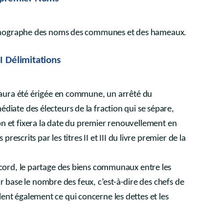
ication
thographe des noms des communes et des hameaux.
incompatibilité, interdiction et empêchement - Décret du 29 mars 2018, art. 65)
ansparence des organismes locaux et supralocaux (Décret du 29 mars 2018, art. 67)
II Délimitations
 des pouvoirs locaux (Décret du 15 juillet 2021, art.13)
me du 19 décembre 2025, art.57)
ura été érigée en commune, un arrêté du
 de l'article 138 de la Constitution
(Décret-programme du 26 mars 2026 pour les matières réglées en vertu de l'article 138 de la Constitution, art.48)
te des électeurs de la fraction qui se sépare,
26 mars 2026 pour les matières réglées en vertu de l'article 138 de la Constitution, art.48)
tion et fixera la date du premier renouvellement en
torités concernées par l'application de l'article 138 de la Constitution
scrits par les titres II et III du livre premier de la
ord, le partage des biens communaux entre les
r base le nombre des feux, c’est-à-dire des chefs de
glent également ce qui concerne les dettes et les