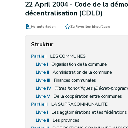
22 April 2004 -
Code de la démoc
décentralisation (CDLD)
Herunterladen
Zu Favoriten hinzufügen
Struktur
Partie I
LES COMMUNES
Livre I
Organisation de la commune
Livre II
Administration de la commune
Livre III
Finances communales
Livre IV
Titres honorifiques (Décret-progra
Livre V
De la coopération entre communes
Partie II
LA SUPRACOMMUNALITE
Livre
I
Les agglomérations et les fédération
Livre
II
Les provinces