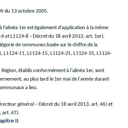
AGW du 13 octobre 2005.
à l’alinéa 1er est également d’application à la même
-6 et L1124-8
– Décret du 18 avril 2013, art. 1er
)
,
atégorie de communes basée sur le chiffre de la
4-1, L1124-11, L1124-15, L1124-21, L1124-35, L1124-
 Région, établis conformément à l'alinéa 1er, sont
vernement, au plus tard le 1er mai de l'année durant
 communaux a lieu.
irecteur général
– Décret du 18 avril 2013, art. 46
)
et
, art. 47
)
.
apitre II