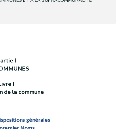
COMMUNES ET A LA SUPRACOMMUNALITE
nes
tables et de statistiques - Décret du 17 juillet 2018, art. 435)
u 28 mars 2024, art.96)
artie I
tions provinciales, communales et de conseils de (secteur)
COMMUNES
ION DE MANDATS, DE FONCTIONS ET DE REMUNERATION – Décret du 29 mars 2018, art. 46)
Livre I
on de la commune
s le cadre de l'exercice des mandats dérivés - Décret du 29 mars 2018, art. 50).
arations
es travaux de l'organe de contrôle
ispositions générales
 premier Noms