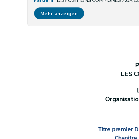
Partie III
DISPOSITIONS COMMUNES AUX 
Livre I
Tutelle
Mehr anzeigen
Livre II
Publicité de l’administration
Livre III
Finances des provinces et des commu
Livre IV
(Transmission des données budgétaires, comp
Livre V
(Opérations patrimoniales - Décret d
Partie IV
ELECTIONS
Livre I
Election des organes
P
Livre
II
Système de vote automatisé lors des élec
LES 
Partie V
(SUR LES OBLIGATIONS DES MANDATAIRES EN MATIERE DE DECLARAT
Livre I
Définitions
Livre II
Sur les déclarations
Organisati
Livre III
(Sur les rétributions et d'avantages en nature payés dan
Livre IV
Sur la procédure de contrôle des décl
Livre V
Sur la publicité des déclarations et d
Titre premier D
Livre VI
Disposition diverses
Chapitre