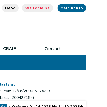
De
Wallonie.be
Mein Konto
CRAIE
Contact
taatsrat
.S. vom 12/08/2004, p. 59699
Numac : 200427184)
94
In Kraft von 01/04/2026 bis 31/12/2026