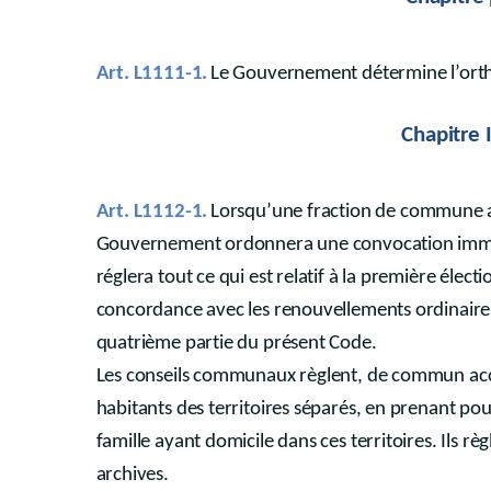
Partie VI
DISPOSITIONS DIVERSES
Livre
I
Dispositions générales et champ d’appl
Livre II
Dispositions transitoires
Art. L1111-1.
Le Gouvernement détermine l’or
Livre III
(Des sanctions contre les mandataires méconnaissant les 
Livre IV
Dispositions diverses en matière de Gouvernance et de tr
Chapitre 
Livre V
Des modalités de réunion des instances
Livre VI
(Appels à projets - Décret-program
Art. L1112-1.
Lorsqu’une fraction de commune a
Partie VII
Dispositions relevant de l'application
Gouvernement ordonnera une convocation immédia
er
Livre 1
Dispositions générales
(Décret-programme du 
er
réglera tout ce qui est relatif à la première élec
Chapitre 1
Dispositions du Code applicables aux au
Art. L7111-1
concordance avec les renouvellements ordinaires pre
Art. L7111-2
quatrième partie du présent Code.
Art. L7111-3
Les conseils communaux règlent, de commun acc
Art. L7111-4
habitants des territoires séparés, en prenant pou
Art. L7111-5
famille ayant domicile dans ces territoires. Ils rè
Annexe 1
archives.