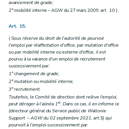
Art. 470
avancement de grade;
Art. 471
2° mobilité interne
– AGW du 27 mars 2009, art. 10 ) .
Art. 472
Art. 473
Chapitre XV
Congés de citoyenneté
Art. 15.
Section première
Congé politique
Art. 474
(
Sous réserve du droit de l'autorité de pourvoir
Art. 475
Art. 476
l'emploi par réaffectation d'office, par mutation d'office
Art. 477
ou par mobilité interne ou externe d'office, il est
Art. 478
pourvu à la vacance d'un emploi de recrutement
Art. 479
successivement par:
Art. 480
Art. 481
1° changement de grade;
Art. 482
2° mutation ou mobilité interne;
Section II
Congé pour présenter sa candidature aux élections à certaines assemblées.
Art. 483
3° recrutement.
Art. 484
Toutefois, le Comité de direction dont relève l'emploi,
Section III
(
Congé pour l'exercice d'une fonction au sein d'un cabinet ministériel, d'un secrétariat, de la cellule de coordination générale de la politique générale, d'une cellule de politique générale des membres du Gouvernement fédéral ou au sein du cabinet d'un mandataire local
er
peut déroger à l'alinéa 1
. Dans ce cas, il en informe le
Art. 485
Art. 486
(directeur général du Service public de Wallonie
Art. 487
Support
–
AGW du 02 septembre 2021, art.5) qui
Art. 488
pourvoit à l'emploi successivement par:
Art. 489