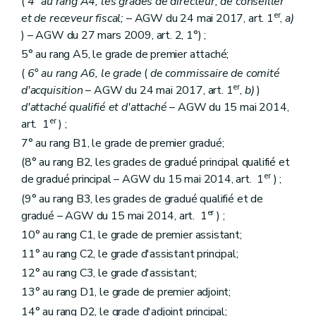
Titre XIII
Des positions et anciennetés administratives
(
4° au rang A4, les grades de directeur, de conseiller
Chapitre premier
Des positions administratives
er
et de receveur fiscal;
– AGW du 24 mai 2017, art. 1
,
a)
Art. 208
) – AGW du 27 mars 2009, art. 2, 1°) ;
Art. 209
5° au rang A5, le grade de premier attaché;
Art. 210
Art. 211
(
6° au rang A6, le grade
(
de commissaire de comité
Art.
211/1
er
d'acquisition
– AGW du 24 mai 2017, art. 1
,
b)
)
Art. 212
d'attaché qualifié et d'attaché
– AGW du 15 mai 2014,
Art. 213
Art. 214
er
art. 1
) ;
Art. 215
7° au rang B1, le grade de premier gradué;
Art. 216
Art. 217
(8° au rang B2, les grades de gradué principal qualifié et
Art. 218
er
de gradué principal – AGW du 15 mai 2014, art. 1
) ;
Chapitre II
Des anciennetés administratives
(9° au rang B3, les grades de gradué qualifié et de
Art. 219
er
Art. 220
gradué – AGW du 15 mai 2014, art. 1
) ;
Art. 221
10° au rang C1, le grade de premier assistant;
Art. 222
11° au rang C2, le grade d'assistant principal;
Art. 223
Art. 224
12° au rang C3, le grade d'assistant;
Art. 225
13° au rang D1, le grade de premier adjoint;
Art. 226
Titre XIV
De la perte de la qualité d'agent et de la cessation des fonctions
14° au rang D2, le grade d'adjoint principal;