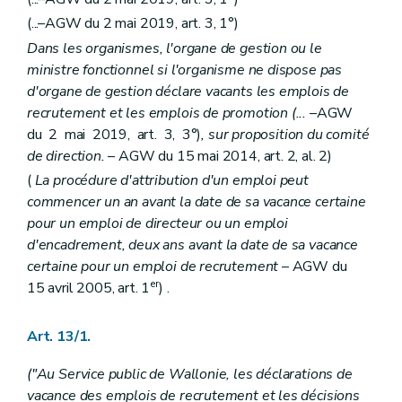
Art. 392
Art. 393
(...–AGW du 2 mai 2019, art. 3, 1°)
Art. 394
Dans les organismes, l'organe de gestion ou le
Art. 395
ministre fonctionnel si l'organisme ne dispose pas
Chapitre V
(Congé de maternité transféré et congé de naissance - AGW du 01 décembre 2022, art. 6)
Art. 396
d'organe de gestion déclare vacants les emplois de
Art. 397
recrutement et les emplois de promotion (...
–AGW
Chapitre VI
du 2 mai 2019, art. 3, 3°)
, sur proposition du comité
(Congé d'adoption et congé d'accueil – AGW du 22 avri
de direction.
– AGW du 15 mai 2014, art. 2, al. 2)
Art. 398
(
La procédure d'attribution d'un emploi peut
Art. 399
commencer un an avant la date de sa vacance certaine
Chapitre VII
Congé parental
Art. 400
pour un emploi de directeur ou un emploi
Art. 400
bis
d'encadrement, deux ans avant la date de sa vacance
Art.
400
ter
certaine pour un emploi de recrutement
– AGW du
Chapitre VIII
Congés pour motifs impérieux d'ordre familial
er
15 avril 2005, art. 1
) .
Art. 401
Art. 402
Art. 403
Art. 13/1.
Art. 404
Chapitre IX
Congé de maladie
("Au Service public de Wallonie, les déclarations de
Section première
Dispositions générales
Art. 405
vacance des emplois de recrutement et les décisions