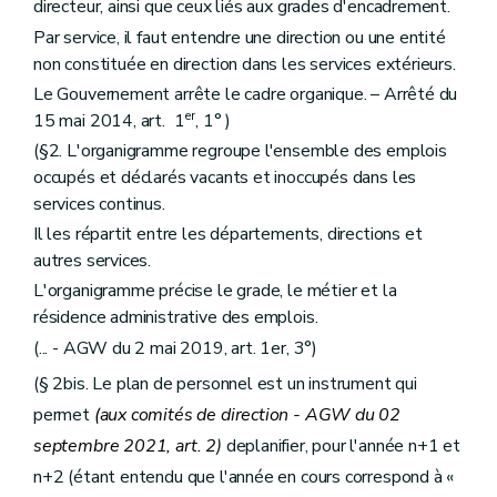
Art. 324
directeur, ainsi que ceux liés aux grades d'encadrement.
Art. 325
Par service, il faut entendre une direction ou une entité
Section VI
Statut scientifique
Art. 326
non constituée en direction dans les services extérieurs.
Section VII
Du statut pécuniaire
Le Gouvernement arrête le cadre organique. – Arrêté du
Art. 327
er
15 mai 2014, art. 1
, 1° )
Section VIII
Des comités de direction et des comités stratégiques
Art. 328
(§2. L'organigramme regroupe l'ensemble des emplois
Chapitre IV
Dispositions finales
occupés et déclarés vacants et inoccupés dans les
Art. 329
services continus.
Art. 330
Art. 331
Il les répartit entre les départements, directions et
Livre II
REGIME DES FONCTIONNAIRES GENERAUX
autres services.
Titre premier
Dispositions applicables à tous les fonctionnaires généraux
L'organigramme précise le grade, le métier et la
Art. 332
Art. 333
résidence administrative des emplois.
Art. 334
(... - AGW du 2 mai 2019, art. 1er, 3°)
Art. 335
Art. 336
(§ 2bis. Le plan de personnel est un instrument qui
Art. 337
permet
(aux comités de direction - AGW du 02
Art. 338
Titre
II
Le régime du mandat
septembre 2021, art. 2
)
deplanifier, pour l'année n+1 et
er
Chapitre I
Champ d'application et conditions d'accès
n+2 (étant entendu que l'année en cours correspond à «
Art.
339