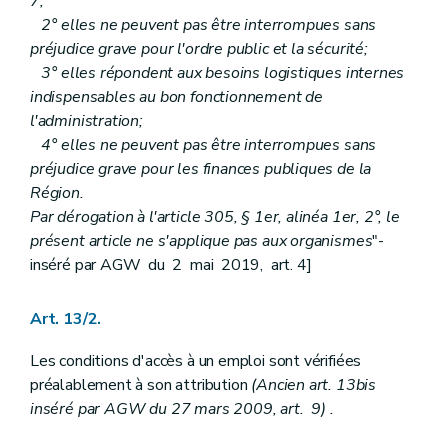
7;
Art.
416
2° elles ne peuvent pas être interrompues sans
Art.
417
préjudice grave pour l'ordre public et la sécurité;
Art.
418
Section III
Dispense de service pour examen de médecine préventive.
3° elles répondent aux besoins logistiques internes
Art. 419
indispensables au bon fonctionnement de
Chapitre X
Disponibilité
l'administration;
Section première
Dispositions générales
4° elles ne peuvent pas être interrompues sans
Art. 420
Art. 421
préjudice grave pour les finances publiques de la
Art. 422
Région.
Art. 423
Par dérogation à l'article 305, § 1er, alinéa 1er, 2°, le
Art. 424
présent article ne s'applique pas aux organismes
"-
Section II
Disponibilité par retrait d'emploi dans l'intérêt du service
Art. 425
inséré par AGW du 2 mai 2019, art. 4]
Art. 426
Art. 427
Section III
Disponibilité pour maladie
Art. 13/2.
Art. 428
Art. 429
Les conditions d'accès à un emploi sont vérifiées
Art. 430
préalablement à son attribution
(
Ancien art. 13bis
Art. 431
inséré par AGW du 27 mars 2009, art. 9) .
Art. 432
Section IV
Disponibilité pour convenances personnelles