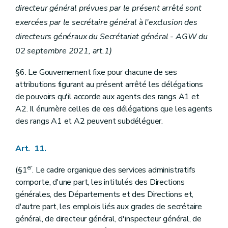
Art. 311
directeur général prévues par le présent arrêté sont
Art. 312
exercées par le secrétaire général à l'exclusion des
Section II
Des épreuves de recrutement et de carrière
Art. 313
directeurs généraux du Secrétariat général - AGW du
Art. 313
bis
02 septembre 2021, art.1)
Art.
313
ter
Art. 314
§6. Le Gouvernement fixe pour chacune de ses
Art. 315
Art. 316
attributions figurant au présent arrêté les délégations
Art. 317
de pouvoirs qu'il accorde aux agents des rangs A1 et
Art. 318
A2. Il énumère celles de ces délégations que les agents
Art. 319
des rangs A1 et A2 peuvent subdéléguer.
Art. 319
bis
Art. 320
Section IIbis
Des procédures d'attribution des emplois déclarés vacants à partir du 1
Art. 11.
Art.
320
bis
Section III
Des incompatibilités
er
Art. 321
(§1
. Le cadre organique des services administratifs
Section III
bis
De l'évaluation
– AGW du 27 mars 2009, art. 139 )
comporte, d'une part, les intitulés des Directions
Art. 322
générales, des Départements et des Directions et,
Section IV
Du régime disciplinaire
d'autre part, les emplois liés aux grades de secrétaire
Art. 323
Section V
Des positions et anciennetés administratives
général, de directeur général, d'inspecteur général, de