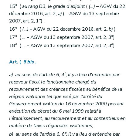
Art. 227
15° (
au rang D3, le grade d'adjoint
(
(...)
– AGW du 22
Art. 228
décembre 2016, art. 2,
a)
) – AGW du 13 septembre
Art. 229
Art. 229
bis
2007, art. 2, 1°) ;
Titre XV
Du statut pécuniaire
16° (
(...)
– AGW du 22 décembre 2016, art. 2,
b)
)
Chapitre premier
Champ d'application et définitions
Art. 230
17° (
...
– AGW du 13 septembre 2007, art. 2, 3°)
Art. 231
18° (
...
– AGW du 13 septembre 2007, art. 2, 3°)
Art. 232
Chapitre II
Des traitements
Section première
De la fixation des échelles de traitements.
Art. (
6
bis
.
Art. 233
Art. 234
a)
au sens de l'article 6, 4°, il y a lieu d'entendre par
Art. 235
receveur fiscal le fonctionnaire chargé du
Art. 236
Art.
237
recouvrement des créances fiscales au bénéfice de la
Section II
Des services admissibles.
Région wallonne tel que visé par l'arrêté du
Art. 238
Gouvernement wallon du 16 novembre 2000 portant
Art. 239
exécution du décret du 6 mai 1999 relatif à
Art. 240
Art. 241
l'établissement, au recouvrement et au contentieux en
Art. 242
matière de taxes régionales wallonnes;
Art. 243
b)
au sens de l'article 6, 6°, il y a lieu d'entendre par
Section III
Du calcul et du paiement du traitement.