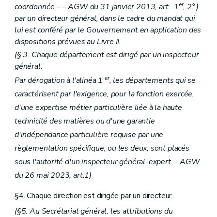
Art.
299
er
coordonnée
– – AGW du 31 janvier 2013, art. 1
, 2° )
Chapitre
III
De la carrière
par un directeur général, dans le cadre du mandat qui
re
Section
1
De la promotion au grade de chargé de recherche
Art.
300
lui est conféré par le Gouvernement en application des
Section
2
De la promotion au grade de maître de recherche
dispositions prévues au Livre II.
Art.
301
(§ 3. Chaque département est dirigé par un inspecteur
Section
3
De la promotion au grade de directeur scientifique ou de conseiller scientifique
Art.
302
général.
Section
4
De la mutation, de la mutation temporaire, de la réaffectation, de la mobilité interne ou externe
er
Par dérogation à l'alinéa 1
, les départements qui se
Art.
303
Chapitre
IV
Du congé pour une mission de recherche scientifique.
caractérisent par l'exigence, pour la fonction exercée,
Art.
304
d'une expertise métier particulière liée à la haute
Titre XVIII
Dispositions diverses, abrogatoires, transitoires et finales
technicité des matières ou d'une garantie
Chapitre premier
Dispositions diverses
Art. 305
d'indépendance particulière requise par une
Art. 306
règlementation spécifique, ou les deux, sont placés
Chapitre II
Dispositions abrogatoires
Art. 307
sous l'autorité d'un inspecteur général-expert. - AGW
Chapitre III
Dispositions transitoires
du 26 mai 2023, art.1)
Section première
Des procédures de promotion
Art. 308
Art. 309
§4. Chaque direction est dirigée par un directeur.
Art. 309
bis
(§5. Au Secrétariat général, les attributions du
Art. 310