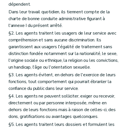
Art. 98
dépendent.
Art. 99
Dans leur travail quotidien, ils tiennent compte de la
Art. 100
charte de bonne conduite administrative figurant à
Art. 101
Art. 102
l'annexe I du présent arrêté.
Art. 103
§2. Les agents traitent les usagers de leur service avec
Art. 104
compréhension et sans aucune discrimination. Ils
Art. 105
Art. 106
garantissent aux usagers l'égalité de traitement sans
Art. 107
distinction fondée notamment sur la nationalité, le sexe,
Art. 108
l'origine sociale ou ethnique, la religion ou les convictions,
Chapitre
III
De la formation des premiers adjoints, des premiers assistants, des premiers gradués, des premiers attachés et des directeurs
un handicap, l'âge ou l'orientation sexuelle.
Art.
108
bis
Chapitre
IV
De la mission de service pour les membres du personnel désignés formateurs internes auprès de l'École d'administration publique commune à la Communauté française et à la Région wallonne ou de la (direction d
§3. Les agents évitent, en dehors de l'exercice de leurs
Art.
109
fonctions, tout comportement qui pourrait ébranler la
Art.
109
bis
confiance du public dans leur service.
Titre VI
Des épreuves de recrutement et de carrière
Chapitre premier
Des concours de recrutement et des concours d'accession au niveau supérieur
§4. Les agents ne peuvent solliciter, exiger ou recevoir,
Section première
Dispositions générales
directement ou par personne interposée, même en
Art. 110
dehors de leurs fonctions mais à raison de celles-ci, des
Art. 111
Art. 112
dons, gratifications ou avantages quelconques.
Art. 112
bis
§5. Les agents traitent leurs dossiers et formulent les
Section II
Des concours de recrutement