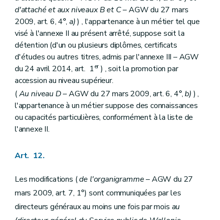
Art.
360
d'attaché et aux niveaux B et C
– AGW du 27 mars
Titre III
Dispositions applicables aux fonctionnaires généraux non soumis au régime du mandat
Art. 361
2009, art. 6, 4°,
a)
) , l'appartenance à un métier tel que
Art.
362
visé à l'annexe II au présent arrêté, suppose soit la
Art. 363
détention (d'un ou plusieurs diplômes, certificats
Art. 364
d'études ou autres titres, admis par l'annexe III – AGW
Art. 365
Art. 366
er
du 24 avril 2014, art. 1
) , soit la promotion par
Art. 367
accession au niveau supérieur.
Livre III
LES CONGES ET AUTRES ABSENCES DES AGENTS
(
Au niveau D
– AGW du 27 mars 2009, art. 6, 4°,
b)
) ,
Chapitre premier
Dispositions générales
Art. 368
l'appartenance à un métier suppose des connaissances
Art. 369
ou capacités particulières, conformément à la liste de
Art. 370
l'annexe II.
Art.
370
bis
Art.
370
ter
Chapitre II
Congé annuel de vacances et jours fériés
Art. 12.
Art. 371
Art. 372
Les modifications (
de l'organigramme
– AGW du 27
Art. 373
Art. 374
mars 2009, art. 7, 1°) sont communiquées par les
Art. 375
directeurs généraux au moins une fois par mois
au
Chapitre III
Congés de circonstances et congés exceptionnels
Section première
Congés de circonstances