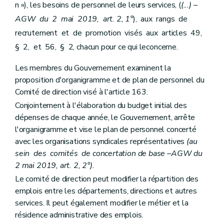
Art.
340
n »), les besoins de personnel de leurs services, (
(...) –
Art.
341
AGW du 2 mai 2019, art. 2, 1°
), aux rangs de
Chapitre
II
Sélection et désignation
re
Section
1
Certificat de management public
recrutement et de promotion visés aux articles 49,
Art.
341/1
§ 2, et 56, § 2, chacun pour ce qui leconcerne.
Art.
341/2
Art.
341/3
Les membres du Gouvernement examinent la
Art.
341/4
proposition d'organigramme et de plan de personnel du
Art. 341/4/1
Art.
341/5
Comité de direction visé à l'article 163.
Art.
341/6
Conjointement à l'élaboration du budget initial des
Art.
341/7
dépenses de chaque année, le Gouvernement, arrête
Section
2
Constitution d'un pool de candidats
Art.
341/8
l'organigramme et vise le plan de personnel concerté
Section
3
Déclarations de vacance et lettres de mission
avec les organisations syndicales représentatives
(au
Art.
342
sein des comités de concertation de base –AGW du
Art.
343
Section
4
Désignation
2 mai 2019, art. 2, 2°).
Art.
344
Le comité de direction peut modifier la répartition des
Art.
345
emplois entre les départements, directions et autres
Section
5
(
Contrat d'administration
– AGW du 7 mai 2015, art. 2)
services. Il peut également modifier le métier et la
Art.
346
Art.
346/1
résidence administrative des emplois.
Art.
346/2