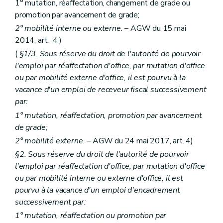
1° mutation, réaffectation, changement de grade ou
Art. 453
promotion par avancement de grade;
Chapitre XIV
Régimes de travail à temps partiel
Section première
Des congés pour prestations réduites, justifiés par des raisons sociales ou familiales
2° mobilité interne ou externe.
– AGW du 15 mai
Art. 454
2014, art. 4 )
Art. 455
Art. 456
(
§1/3. Sous réserve du droit de l'autorité de pourvoir
Section II
(
...
– AGW du 27 mars 2009, art. 181 )
l'emploi par réaffectation d'office, par mutation d'office
Art. 457
ou par mobilité externe d'office, il est pourvu à la
Art. 458
vacance d'un emploi de receveur fiscal successivement
Art. 459
Art. 460
par:
Art. 461
1° mutation, réaffectation, promotion par avancement
Section III
La semaine volontaire de quatre jours
de grade;
Art. 462
Art. 463
2° mobilité externe.
– AGW du 24 mai 2017, art. 4)
Art. 464
§2. Sous réserve du droit de l'autorité de pourvoir
Art. 465
l'emploi par réaffectation d'office, par mutation d'office
Art. 466
Art. 467
ou par mobilité interne ou externe d'office, il est
Art. 468
pourvu à la vacance d'un emploi d'encadrement
Section IV
Travail à mi-temps à partir de cinquante ou de cinquante-cinq ans (AGW du 26 juin 2014, art.6)
successivement par:
Art. 469
1° mutation, réaffectation ou promotion par