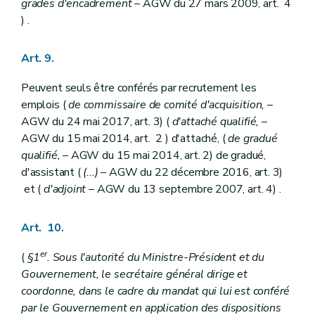
grades d'encadrement
– AGW du 27 mars 2009, art. 4
Art. 263
Art. 264
) .
Art. 265
Art. 266
Art. 267
Art. 9.
Art. 268
Art. 269
Peuvent seuls être conférés par recrutement les
Art. 270
emplois (
de commissaire de comité d'acquisition,
–
Art. 271
AGW du 24 mai 2017, art. 3) (
d'attaché qualifié,
–
Art. 272
Chapitre VI
De l'allocation de fin d'année
AGW du 15 mai 2014, art. 2 ) d'attaché, (
de gradué
Art. 273
qualifié,
– AGW du 15 mai 2014, art. 2) de gradué,
Art. 274
d'assistant (
(...)
– AGW du 22 décembre 2016, art. 3)
Art. 275
et (
d'adjoint
– AGW du 13 septembre 2007, art. 4) .
Art. 276
Art. 277
Art. 278
Art. 10.
Art. 279
Art. 280
er
(
§1
. Sous l'autorité du Ministre-Président et du
Art. 281
Art. 282
Gouvernement, le secrétaire général dirige et
Chapitre VII
(
...
– AGW du 18 octobre 2012, art. 24 )
coordonne, dans le cadre du mandat qui lui est conféré
Art. 283
par le Gouvernement en application des dispositions
Art. 284