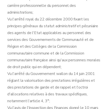
Art. 33
carrière professionnelle du personnel des
Art. 34 à 41
administrations;
Art. 42 à 44
Chapitre IV
Des mandats
Vu l'arrêté royal du 22 décembre 2000 fixant les
Art. 45
principes généraux du statut administratif et pécuniaire
Chapitre V
De la carrière
Section première
Dispositions générales
des agents de l'Etat applicables au personnel des
Art. 46
services des Gouvernements de Communauté et de
Sous-section
première
Des généralités quant à la promotion par avancement de grade
Art. 47
Région et des Collèges de la Commission
Sous-section
2
De la promotion par avancement de grade aux grades
communautaire commune et de la Commission
Art. 48
Art. 49
communautaire française ainsi qu'aux personnes morales
Sous-section
3
De la promotion par avancement aux grades de directeur, de conseiller (
de droit public qui en dépendent;
Art. 50
Art. 50/1
Vu l'arrêté du Gouvernement wallon du 14 juin 2001
Art. 51
réglant la valorisation des prestations irrégulières et
Art. 52
Art.
52
bis
des prestations de garde et de rappel et l'octroi
Art.
52
ter
d'allocations relatives à des travaux spécifiques,
Sous-section
4
De la promotion par avancement de grade aux grades d'encadrement
notamment l'article 4, 3°;
Art. 53
Art. 54
Vu l'avis de l'Inspection des Finances donné le 10 mars