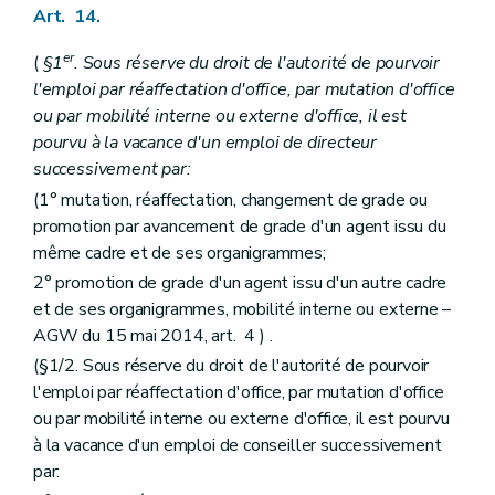
Art. 433
Art. 14.
Art. 434
Chapitre XI
Du congé pour mission
er
(
§1
. Sous réserve du droit de l'autorité de pourvoir
Art. 435
Art. 436
l'emploi par réaffectation d'office, par mutation d'office
Art. 437
ou par mobilité interne ou externe d'office, il est
Art. 438
pourvu à la vacance d'un emploi de directeur
Art. 439
successivement par:
Art. 440
Art. 441
(1° mutation, réaffectation, changement de grade ou
Art. 442
promotion par avancement de grade d'un agent issu du
Art. 443
même cadre et de ses organigrammes;
Art. 444
Chapitre XII
De la mise à disposition
2° promotion de grade d'un agent issu d'un autre cadre
Art. 445
et de ses organigrammes, mobilité interne ou externe –
Chapitre XIII
Congé pour interruption de la carrière professionnelle
AGW du 15 mai 2014, art. 4 ) .
Art. 446
Art. 447
(§1/2. Sous réserve du droit de l'autorité de pourvoir
Art. 448
l'emploi par réaffectation d'office, par mutation d'office
Art. 449
ou par mobilité interne ou externe d'office, il est pourvu
Art. 449bis
à la vacance d'un emploi de conseiller successivement
Art. 450
Art. 451
par:
Art. 452