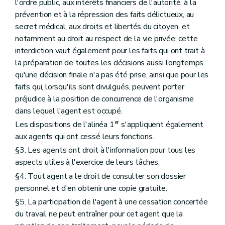
l'ordre public, aux intérêts financiers de l'autorité, à la
Art.
129
Art.
130
prévention et à la répression des faits délictueux, au
Art.
131
secret médical, aux droits et libertés du citoyen, et
Chapitre III
(Du certificat de validation des compétences – AGW du 27 mars 2009, art. 65 )
notamment au droit au respect de la vie privée; cette
Art. 132
interdiction vaut également pour les faits qui ont trait à
Art. 133
Art. 134
la préparation de toutes les décisions aussi longtemps
Art. 135
qu'une décision finale n'a pas été prise, ainsi que pour les
Art. 136
faits qui, lorsqu'ils sont divulgués, peuvent porter
Art. 137
Art. 138
préjudice à la position de concurrence de l'organisme
Chapitre
IV
(
...
– AGW du 18 octobre 2012, art. 16 )
dans lequel l'agent est occupé.
Art.
138
bis
er
Les dispositions de l'alinéa 1
s'appliquent également
Art.
138
ter
aux agents qui ont cessé leurs fonctions.
Titre VII
Des incompatibilités
Art. 139
§3. Les agents ont droit à l'information pour tous les
Art. 140
aspects utiles à l'exercice de leurs tâches.
Titre VIII
De l'évaluation
Art. 141
§4. Tout agent a le droit de consulter son dossier
Art. 142
personnel et d'en obtenir une copie gratuite.
Art. 143
§5. La participation de l'agent à une cessation concertée
Art. 144
Art. 145
du travail ne peut entraîner pour cet agent que la
Art. 146