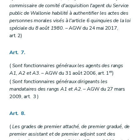
Art. 244
commissaire de comité d'acquisition l'agent du Service
Art. 245
public de Wallonie habilité à authentifier les actes des
Art. 246
personnes morales visés à l'article 6
quinquies
de la loi
Art. 247
spéciale du 8 août 1980.
– AGW du 24 mai 2017,
Section IV
Du traitement en cas de congés pour prestations réduites justifiées par des raisons sociales ou familiales (... –AGW du 27 mars 2009, art. 106)
Art. 248
art. 2)
Art. 249
Chapitre III
De la rétribution garantie
Art. 7.
Art. 250
Art. 251
Art. 252
(
Sont fonctionnaires généraux les agents des rangs
Art. 253
er
A1, A2 et A3.
– AGW du 31 août 2006, art. 1
)
Art. 254
(
Sont fonctionnaires généraux dirigeants les
Art. 255
Chapitre IV
De l'allocation de foyer ou de résidence
mandataires des rangs A1 et A2.
– AGW du 27 mars
Art. 256
2009, art. 3 )
Art. 257
Art. 258
Art. 259
Art. 8.
Art. 260
Chapitre V
Du pécule de vacances
(
Les grades de premier attaché, de premier gradué, de
Art. 261
premier assistant et de premier adjoint sont des
Art. 262