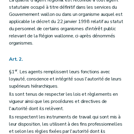
La qualité d'agent régional est reconnue à tout agent
Art.
84
Art.
85
statutaire occupé à titre définitif dans les services du
Art.
86
Gouvernement wallon ou dans un organisme auquel est
Art.
87
applicable le décret du 22 janvier 1998 relatif au statut
Art.
87
bis
du personnel de certains organismes d'intérêt public
Titre V
De la formation
Chapitre premier
(De la direction du Service public de Wallonie en charge de la formation du personnel - AGW du 02 septembre 2021, art.28)
relevant de la Région wallonne, ci-après dénommés
Art. 88
organismes.
Art. 89
Art. 90
Chapitre II
(
Des formations
– AGW du 15 février 2007, art. 20, 3°)
Art. 2.
Section première
Dispositions générales
Art. 91
er
§1
. Les agents remplissent leurs fonctions avec
Art.
91
bis
loyauté, conscience et intégrité sous l'autorité de leurs
Art. 91
ter
Section II
De la mission de service pour formation obligatoire
supérieurs hiérarchiques.
Art. 92
Ils sont tenus de respecter les lois et règlements en
Art. 93
vigueur ainsi que les procédures et directives de
Art. 94
Art. 95
l'autorité dont ils relèvent.
Section III
De la dispense de service pour formation (
Ils respectent les instruments de travail qui sont mis à
Art. 96
leur disposition, les utilisent à des fins professionnelles
Section IV
Du congé de formation
et selon les règles fixées par l'autorité dont ils
Art. 97