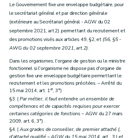
Le Gouvernement fixe une enveloppe budgétaire, pour
Art.
346/3
Art.
346/4
le secrétariat général et par direction générale
Art.
346/5
(extérieure au Secrétariat général - AGW du 02
Art.
346/6
Art.
347
septembre 2021, art.2)
permettant du recrutement et
Chapitre
III
Durée du mandat
des promotions visés aux articles 49, §2, et
(56, §5 -
Art.
348
Art.
349
AWG du 02 septembre 2021, art.2).
Art.
350
Chapitre
IV
Situation administrative et pécuniaire
Dans les organismes, l'organe de gestion ou le ministre
re
Section
1
De l'exercice du mandat
fonctionnel si l'organisme ne dispose pas d'organe de
Art.
351
Art.
352
gestion fixe une enveloppe budgétaire permettant le
Art.
353
recrutement et les promotions précitées. – Arrêté du
Art.
354
er
15 mai 2014, art. 1
, 3°)
Art.
354/1
Section
2
De la rémunération
§3. (
Par métier, il faut entendre un ensemble de
Art.
355
compétences et de capacités requises pour exercer
Chapitre
V
Evaluation
certaines catégories de fonctions
– AGW du 27 mars
Art.
356
2009, art. 6, 3°) .
Art.
357
Art.
358
§4. (
Aux grades de conseiller, de premier attaché (,
Art.
359
d'attaché qualifié – AGW du 15 mai 2014, art. 3 ) et