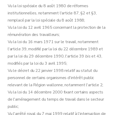
Art.
15
bis
Vu la loi spéciale du 8 août 1980 de réformes
Art. 16
Art. 17
institutionnelles, notamment l'article 87, §2 et §3,
Art. 18
remplacé par la loi spéciale du 8 août 1988;
Titre III
Du recrutement et de la carrière
Chapitre premier
Du recrutement
Vu la loi du 12 avril 1965 concernant la protection de la
Art. 19
rémunération des travailleurs;
Art. 20
Art. 21
Vu la loi du 16 mars 1971 sur le travail, notamment
Chapitre II
Du stage
l'article 39, modifié par la loi du 22 décembre 1989 et
Art. 22
Art. 23
par la loi du 29 décembre 1990, l'article 39
bis
et 43,
Art.
23
bis
modifiés par la loi du 3 avril 1995;
Art. 24
Art. 25
Vu le décret du 22 janvier 1998 relatif au statut du
Art. 26
personnel de certains organismes d'intérêt public
Art. 27
relevant de la Région wallonne, notamment l'article 2;
Art. 28
Art. 29
Vu la loi du 14 décembre 2000 fixant certains aspects
Art. 29
bis
de l'aménagement du temps de travail dans le secteur
Art. 30
Art. 31
public;
Chapitre III
(
De l'aptitude physique
– AGW du 15 février 2007, art. 4, 1°)
Vu l'arrêté royal du 7 mai 1999 relatif à l'interruption de
Art. 32