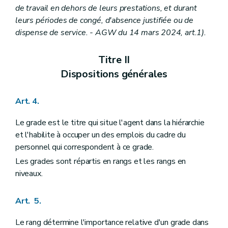
Art. 166
de travail en dehors de leurs prestations, et durant
Titre X
Du régime disciplinaire
leurs périodes de congé, d'absence justifiée ou de
Art. 167
Art. 168
dispense de service. - AGW du 14 mars 2024, art.1).
Art. 169
Art. 170
Titre II
Art. 171
Art. 172
Dispositions générales
Art. 173
Art. 174
Art. 175
Art. 4.
Art. 176
Art. 177
Le grade est le titre qui situe l'agent dans la hiérarchie
Art. 178
et l'habilite à occuper un des emplois du cadre du
Art. 179
Art. 180
personnel qui correspondent à ce grade.
Art. 181
Les grades sont répartis en rangs et les rangs en
Art. 182
niveaux.
Art. 183
Art. 184
Art. 185
Art. 5.
Titre XI
De la chambre de recours
Chapitre premier
De la compétence et de la composition de la chambre de recours
Le rang détermine l'importance relative d'un grade dans
Art. 186