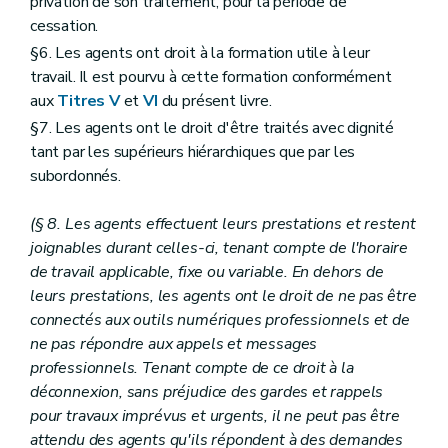
privation de son traitement, pour la période de
Art. 147
cessation.
Art. 148
§6. Les agents ont droit à la formation utile à leur
Art. 149
Art. 150
travail. Il est pourvu à cette formation conformément
Art. 152
aux
Titres V
et
VI
du présent livre.
Art. 151
§7. Les agents ont le droit d'être traités avec dignité
Titre IX
Du collège des fonctionnaires généraux dirigeants, du comité de direction, du comité stratégique
Chapitre premier
Du collège des fonctionnaires généraux dirigeants
tant par les supérieurs hiérarchiques que par les
Art. 153
subordonnés.
Art. 154
Art. 155
Art. 156
(§ 8. Les agents effectuent leurs prestations et restent
Art. 157
joignables durant celles-ci, tenant compte de l'horaire
Chapitre II
(Du comité stratégique – AGW du 27 mars 2009, art. 75 )
de travail applicable, fixe ou variable. En dehors de
Art. 158
leurs prestations, les agents ont le droit de ne pas être
Art. 159
Art. 160
connectés aux outils numériques professionnels et de
Art. 161
ne pas répondre aux appels et messages
Art. 162
professionnels. Tenant compte de ce droit à la
Chapitre III
Du Comité de direction
déconnexion, sans préjudice des gardes et rappels
Art. 163
Art. 164
pour travaux imprévus et urgents, il ne peut pas être
Art. 165
attendu des agents qu'ils répondent à des demandes