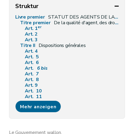
Struktur
Livre premier
STATUT DES AGENTS DE LA REGION
Titre premier
De la qualité d'agent, des droits et des devoirs
er
Art. 1
Art. 2
Art. 3
Titre II
Dispositions générales
Art. 4
Art. 5
Art. 6
Art.
6
bis
Art. 7
Art. 8
Art. 9
Art. 10
Art. 11
Art. 12
Mehr anzeigen
Art. 13
Art. 13/1
Art. 13/2
Art. 14
Art. 15
Le Gouvernement wallon,