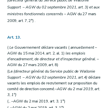
(directeur général du Service public de Wallonie
Art. 376
Support
–
AGW du 02 septembre 2021, art. 3) et aux
Section II
Congés exceptionnels
Art. 377
ministres fonctionnels concernés
– AGW du 27 mars
Art. 378
2009, art. 7, 2°) .
Art. 379
Section III
Congés à but philanthropique
Art. 380
Art. 381
Art. 13.
Art. 382
Art. 383
(
Le Gouvernement déclare vacants
(
annuellement
–
Section IV
Pauses d'allaitement
AGW du 15 mai 2014, art. 2, al. 1)
les emplois
Art. 384
Art. 385
d'encadrement, de directeur et d'inspecteur général.
–
Art. 386
AGW du 27 mars 2009, art. 8)
Chapitre IV
Protection de la maternité
(Le
(directeur général du Service public de Wallonie
Art. 387
Art. 388
Support
–
AGW du 02 septembre 2021, art.4)
déclare
Art. 389
vacants les emplois de recrutement sur proposition du
Art. 390
comité de direction concerné.
–AGW du 2 mai 2019, art.
Art. 391
3, 1°)
Art. 391
bis
Art.
391
ter
(... –AGW du 2 mai 2019, art. 3, 1°)
Art.
391
quater
(...–AGW du 2 mai 2019, art. 3, 1°)