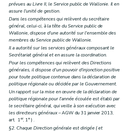
prévues au Livre II, le Service public de Wallonie. Il en
Art. 285
Chapitre VIII
De l'allocation de départ
assure l'unité de gestion.
Art. 286
Dans les compétences qui relèvent du secrétaire
Titre XVI
Des autres dispositions applicables aux stagiaires
général, celui-ci, à la tête du Service public de
Art. 287
Art. 288
Wallonie, dispose d'une autorité sur l'ensemble des
Art.
288
bis
membres du Service public de Wallonie.
Titre
XVII
Du personnel scientifique
Il a autorité sur les services généraux composant le
er
Chapitre I
Dispositions générales
Art.
289
Secrétariat général et en assure la coordination.
Art.
290
Pour les compétences qui relèvent des Directions
Art.
291
générales, il dispose d'un pouvoir d'injonction positive
Art.
292
Art.
293
pour toute politique contenue dans la déclaration de
Art.
294
politique régionale ou décidée par le Gouvernement.
Chapitre
II
De la sélection, du recrutement et de la carrière
Un rapport sur la mise en œuvre de la déclaration de
re
Section
1
De la sélection
Art.
295
politique régionale pour l'année écoulée est établi par
Section
2
Du recrutement
le secrétaire général, qui veille à son exécution avec
Art.
296
les directeurs généraux
– AGW du 31 janvier 2013,
Section
3
Du stage et de la nomination définitive
er
art. 1
, 1° ) .
Art.
297
Art.
298
§2. Chaque Direction générale est dirigée (
et