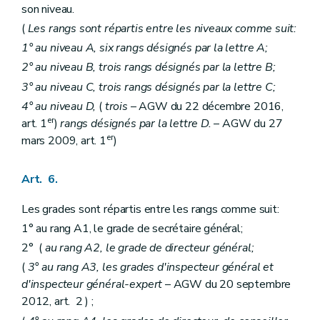
Art. 187
son niveau.
Art. 188
(
Les rangs sont répartis entre les niveaux comme suit:
Art. 189
1° au niveau A, six rangs désignés par la lettre A;
Art. 190
Art. 191
2° au niveau B, trois rangs désignés par la lettre B;
Chapitre II
De la procédure devant la chambre de recours
3° au niveau C, trois rangs désignés par la lettre C;
Art. 192
Art. 193
4° au niveau D,
(
trois
– AGW du 22 décembre 2016,
Art. 194
er
art. 1
)
rangs désignés par la lettre D.
– AGW du 27
Art. 195
er
mars 2009, art. 1
)
Art. 196
Art. 197
Art. 198
Art. 6.
Art. 199
Art. 200
Les grades sont répartis entre les rangs comme suit:
Titre XII
De la suspension dans l'intérêt du service
Art. 201
1° au rang A1, le grade de secrétaire général;
Art. 202
2° (
au rang A2, le grade de directeur général;
Art. 203
Art. 204
(
3° au rang A3, les grades d'inspecteur général et
Art. 205
d'inspecteur général-expert
– AGW du 20 septembre
Art. 206
2012, art. 2 ) ;
Art. 207