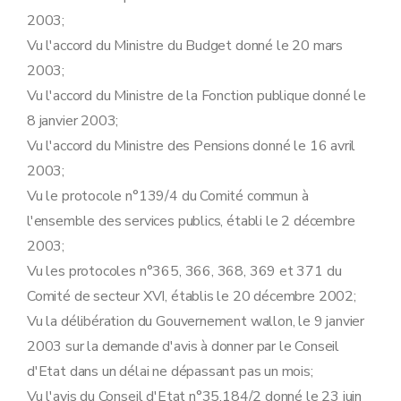
Section 2
(
De la promotion par avancement d'échelle de traitements
2003;
Art. 55
Art. 56
Vu l'accord du Ministre du Budget donné le 20 mars
Section 3
(
De la promotion par accession à un niveau supérieur
2003;
Art. 57
Art. 58
Vu l'accord du Ministre de la Fonction publique donné le
Section 4
...
– AGW du 27 mars 2009, art. 25, 2°
8 janvier 2003;
Art. 59
Art. 60
Vu l'accord du Ministre des Pensions donné le 16 avril
Art. 61
2003;
Art. 62
Section 5
...
– AGW du 27 mars 2009, art. 25, 2°
Vu le protocole n°139/4 du Comité commun à
Art. 62
bis
l'ensemble des services publics, établi le 2 décembre
Chapitre VI
Des fonctions supérieures
Art. 63
2003;
Art. 64
Vu les protocoles n°365, 366, 368, 369 et 371 du
Art. 65
Art. 66
Comité de secteur XVI, établis le 20 décembre 2002;
Art. 67
Vu la délibération du Gouvernement wallon, le 9 janvier
Art. 68
Art. 69
2003 sur la demande d'avis à donner par le Conseil
Art. 70
d'Etat dans un délai ne dépassant pas un mois;
Chapitre VI
bis
Du changement de grade
Art. 70
bis
Vu l'avis du Conseil d'Etat n°35.184/2 donné le 23 juin