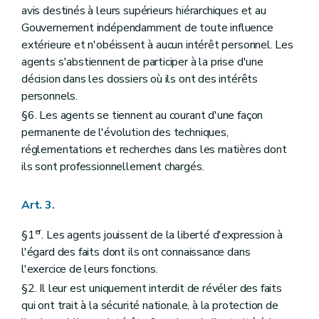
avis destinés à leurs supérieurs hiérarchiques et au
Art. 113
Art. 114
Gouvernement indépendamment de toute influence
Art. 115
extérieure et n'obéissent à aucun intérêt personnel. Les
Art. 116
agents s'abstiennent de participer à la prise d'une
Art. 117
décision dans les dossiers où ils ont des intérêts
Art. 118
Art. 119
personnels.
Art.
119
bis
§6. Les agents se tiennent au courant d'une façon
Art.
119
ter
permanente de l'évolution des techniques,
Art. 119
quater
Section III
Des concours d'accession au niveau supérieur
réglementations et recherches dans les matières dont
Art. 120
ils sont professionnellement chargés.
Art. 121
Art. 122
Art. 123
Art. 3.
Art. 124
Art. 125
er
§1
. Les agents jouissent de la liberté d'expression à
Art. 126
l'égard des faits dont ils ont connaissance dans
Chapitre
II
Du brevet de receveur fiscal
l'exercice de leurs fonctions.
Section
première
De la formation préparatoire au brevet de receveur fiscal
Art.
127
§2. Il leur est uniquement interdit de révéler des faits
Section II
(
(...)
qui ont trait à la sécurité nationale, à la protection de
Art.
128